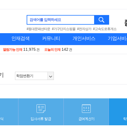
검색어를 입력하세요
#동대문패션타운
#가구단지쇼핑몰
#전자상가
#고속도로휴게소
인재검색
커뮤니티
개인서비스
기업서비
11,975
142
열람가능 인재
건
오늘의 인재
건
기