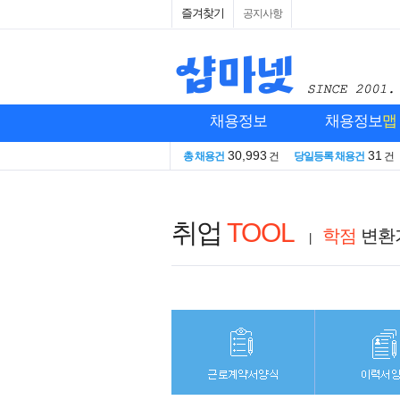
즐겨찾기
공지사항
채용정보
채용정보
맵
30,993
31
총 채용건
건
당일등록 채용건
건
취업
TOOL
학점
변환
|