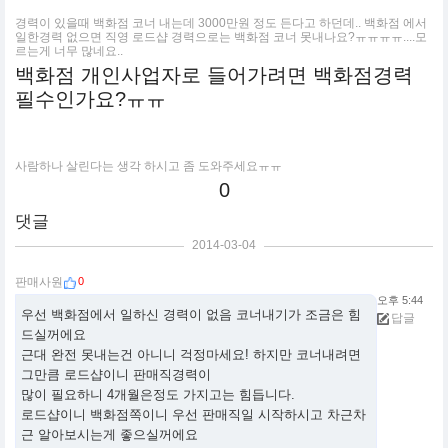
경력이 있을때 백화점 코너 내는데 3000만원 정도 든다고 하던데.. 백화점 에서
일한경력 없으면 직영 로드샵 경력으로는 백화점 코너 못내나요?ㅠㅠㅠㅠ....모
르는게 너무 많네요..
백화점 개인사업자로 들어가려면 백화점경력
필수인가요?ㅠㅠ
사람하나 살린다는 생각 하시고 좀 도와주세요ㅠㅠ
0
댓글
2014-03-04
0
판매사원
오후 5:44
우선 백화점에서 일하신 경력이 없음 코너내기가 조금은 힘
답글
드실꺼에요
근대 완전 못내는건 아니니 걱정마세요! 하지만 코너내려면
그만큼 로드샵이니 판매직경력이
많이 필요하니 4개월은정도 가지고는 힘듭니다.
로드샵이니 백화점쪽이니 우선 판매직일 시작하시고 차근차
근 알아보시는게 좋으실꺼에요