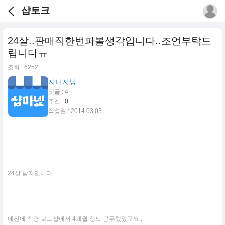
샵토크
24살..판매직한번파볼생각입니다..조언부탁드
립니다ㅠ
조회 : 6252
지니지닝
댓글 : 4
추천 :
0
작성일 : 2014.03.03
24살 남자입니다....
예전에 직영 로드샵에서 4개월 정도 근무했었구요..