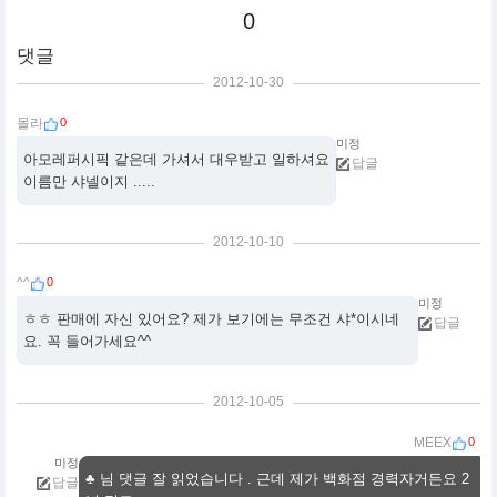
0
댓글
2012-10-30
0
몰라
미정
아모레퍼시픽 같은데 가셔서 대우받고 일하셔요
답글
이름만 샤넬이지 .....
2012-10-10
0
^^
미정
ㅎㅎ 판매에 자신 있어요? 제가 보기에는 무조건 샤*이시네
답글
요. 꼭 들어가세요^^
2012-10-05
0
MEEX
미정
♣ 님 댓글 잘 읽었습니다 . 근데 제가 백화점 경력자거든요 2
답글