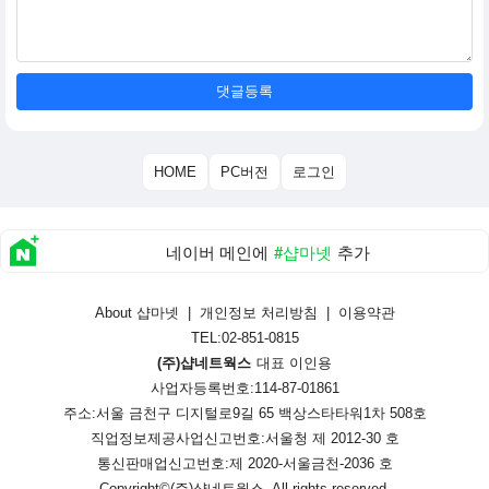
댓글등록
HOME
PC버전
로그인
네이버 메인에
#샵마넷
추가
About 샵마넷
|
개인정보 처리방침
|
이용약관
TEL:02-851-0815
(주)샵네트웍스
대표 이인용
사업자등록번호:114-87-01861
주소:서울 금천구 디지털로9길 65 백상스타타워1차 508호
직업정보제공사업신고번호:
서울청 제 2012-30 호
통신판매업신고번호:
제 2020-서울금천-2036 호
Copyright©
(주)샵네트웍스
. All rights reserved.