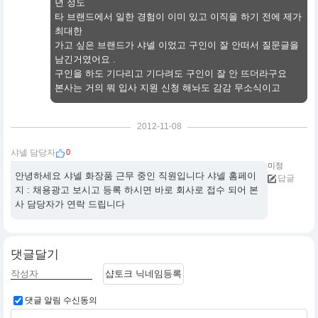
년 정도
타 브랜드에서 일한 경험이 이미 있고 이직을 하기 전에 제가
최대한
가고 싶은 브랜드가 샤넬 이었고 구인이 잘 안떠서 질문글을
남긴거였어요 .
구인을 하도 기다리고 기다려도 구인이 잘 안 뜨더라구요
본사는 거의 뭐 입사 지원 신청 해놔도 감감 무소식이고
2012-11-08
0
샤넬 담당자
미정
안녕하세요 샤넬 화장품 근무 중인 직원입니다 샤넬 홈페이
답글
지 : 채용광고 보시고 등록 하시면 바로 회사로 접수 되어 본
사 담당자가 연락 드립니다
댓글달기
샵토크 닉네임등록
댓글 알림 수신동의