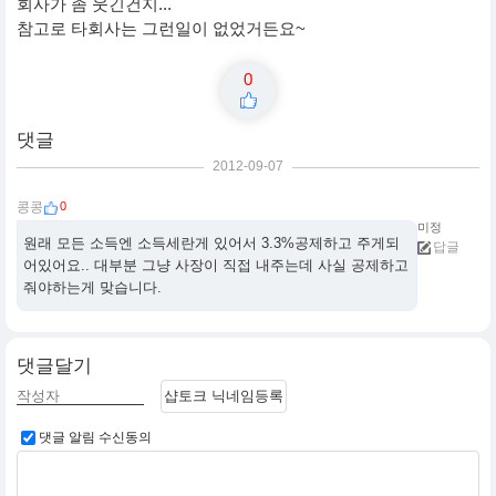
회사가 좀 웃긴건지...
참고로 타회사는 그런일이 없었거든요~
0
댓글
2012-09-07
0
콩콩
미정
원래 모든 소득엔 소득세란게 있어서 3.3%공제하고 주게되
답글
어있어요.. 대부분 그냥 사장이 직접 내주는데 사실 공제하고
줘야하는게 맞습니다.
댓글달기
샵토크 닉네임등록
댓글 알림 수신동의