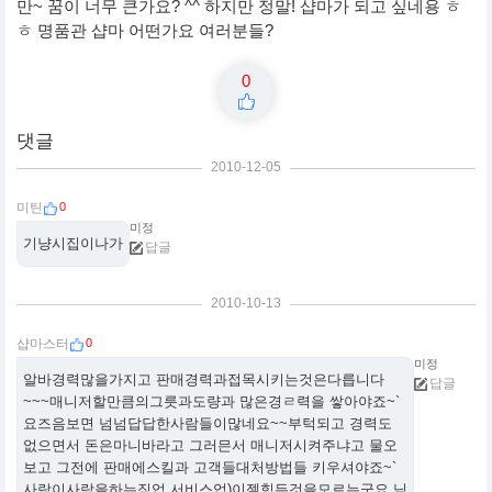
만~ 꿈이 너무 큰가요? ^^ 하지만 정말! 샵마가 되고 싶네용 ㅎ
ㅎ 명품관 샵마 어떤가요 여러분들?
0
댓글
2010-12-05
0
미틴
미정
기냥시집이나가
답글
2010-10-13
0
샵마스터
미정
알바경력많을가지고 판매경력과접목시키는것은다릅니다
답글
~~~매니저할만큼의그릇과도량과 많은경ㄹ력을 쌓아야죠~`
요즈음보면 넘넘답답한사람들이많네요~~부턱되고 경력도
없으면서 돈은마니바라고 그러믄서 매니저시켜주냐고 물오
보고 그전에 판매에스킬과 고객들대처방법들 키우셔야죠~`
사람이사람을하는직업 서비스업)이젤힘든것을모르는군요 님