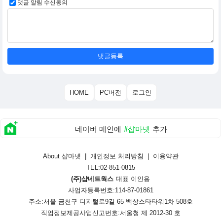
댓글 알림 수신동의
댓글등록
HOME
PC버전
로그인
네이버 메인에
#샵마넷
추가
About 샵마넷
|
개인정보 처리방침
|
이용약관
TEL:02-851-0815
(주)샵네트웍스
대표 이인용
사업자등록번호:114-87-01861
주소:서울 금천구 디지털로9길 65 백상스타타워1차 508호
직업정보제공사업신고번호:
서울청 제 2012-30 호