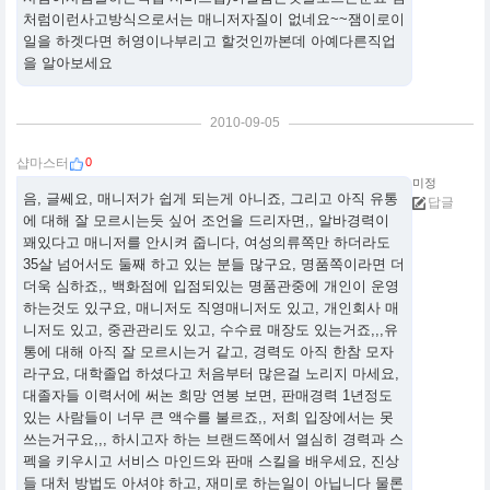
처럼이런사고방식으로서는 매니저자질이 없네요~~잼이로이
일을 하겟다면 허영이나부리고 할것인까본데 아예다른직업
을 알아보세요
2010-09-05
0
샵마스터
미정
음, 글쎄요, 매니저가 쉽게 되는게 아니죠, 그리고 아직 유통
답글
에 대해 잘 모르시는듯 싶어 조언을 드리자면,, 알바경력이
꽤있다고 매니저를 안시켜 줍니다, 여성의류쪽만 하더라도
35살 넘어서도 둘째 하고 있는 분들 많구요, 명품쪽이라면 더
더욱 심하죠,, 백화점에 입점되있는 명품관중에 개인이 운영
하는것도 있구요, 매니저도 직영매니저도 있고, 개인회사 매
니저도 있고, 중관관리도 있고, 수수료 매장도 있는거죠,,,유
통에 대해 아직 잘 모르시는거 같고, 경력도 아직 한참 모자
라구요, 대학졸업 하셨다고 처음부터 많은걸 노리지 마세요,
대졸자들 이력서에 써논 희망 연봉 보면, 판매경력 1년정도
있는 사람들이 너무 큰 액수를 불르죠,, 저희 입장에서는 못
쓰는거구요,,, 하시고자 하는 브랜드쪽에서 열심히 경력과 스
펙을 키우시고 서비스 마인드와 판매 스킬을 배우세요, 진상
들 대처 방법도 아셔야 하고, 재미로 하는일이 아닙니다 물론