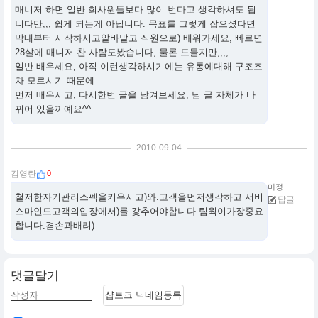
매니저 하면 일반 회사원들보다 많이 번다고 생각하셔도 됩
니다만,,, 쉽게 되는게 아닙니다. 목표를 그렇게 잡으셨다면
막내부터 시작하시고알바말고 직원으로) 배워가세요, 빠르면
28살에 매니저 찬 사람도봤습니다, 물론 드물지만,,,,
일반 배우세요, 아직 이런생각하시기에는 유통에대해 구조조
차 모르시기 때문에
먼저 배우시고, 다시한번 글을 남겨보세요, 님 글 자체가 바
뀌어 있을꺼예요^^
2010-09-04
0
김영란
미정
철저한자기관리스펙을키우시고)와.고객을먼저생각하고 서비
답글
스마인드고객의입장에서)를 갗추어야합니다.팀웍이가장중요
합니다.겸손과배려)
댓글달기
샵토크 닉네임등록