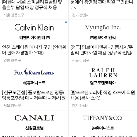
[더현대 서울] 스피넬리킬콜린 및
룸에이 광명점 판매직원 구인합니
홀슨부 팝업 매장 정규직 채용
다.
서울 영등포구
경기 광명시
티앤씨아이엔티 ㈜
㈜명보아이엔씨
인천 스퀘어원 매니저 구인 (언더웨
[전국] 명보아이엔씨 - 명품시계/주
어 판매자경험자 우대)
얼리 판매사원 채용 (정규직-신입/
경력)
인천 연수구
서울 강남구
㈜휴머니스트
랄프로렌코리아
[ 신규오픈점 ] 폴로랄프로렌 명동/
[랄프로렌코리아] 직영 스토어 직원
영등포/강남 매니저/부매니저/사원
채용 (본사 소속)
서울 강남구
경기 하남시
신원글로벌
㈜휴머니스트