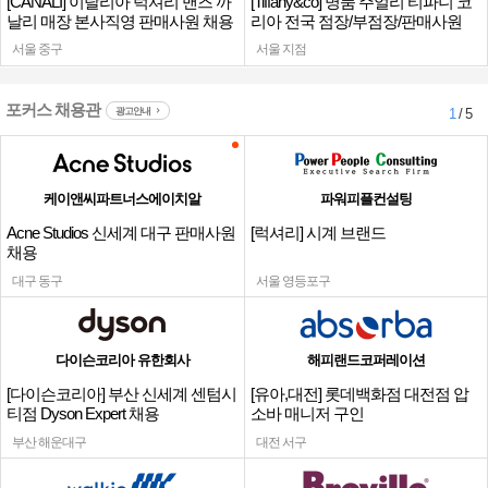
[CANALI] 이탈리아 럭셔리 맨즈 까
[Tiffany&co] 명품 주얼리 티파니 코
날리 매장 본사직영 판매사원 채용
리아 전국 점장/부점장/판매사원
서울 중구
서울 지점
포커스 채용관
광고안내
1
/ 5
케이앤씨파트너스에이치알
파워피플컨설팅
Acne Studios 신세계 대구 판매사원
[럭셔리] 시계 브랜드
채용
대구 동구
서울 영등포구
다이슨코리아 유한회사
해피랜드코퍼레이션
[다이슨코리아] 부산 신세계 센텀시
[유아,대전] 롯데백화점 대전점 압
티점 Dyson Expert 채용
소바 매니저 구인
부산 해운대구
대전 서구