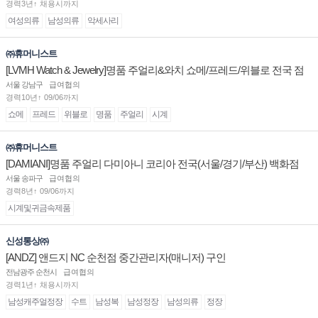
경력3년↑ 채용시까지
여성의류
남성의류
악세사리
㈜휴머니스트
[LVMH Watch & Jewelry]명품 주얼리&와치 쇼메/프레드/위블로 전국 점
장/부점장/판매사원 채용
서울 강남구
급여협의
경력10년↑ 09/06까지
쇼메
프레드
위블로
명품
주얼리
시계
㈜휴머니스트
[DAMIANI]명품 주얼리 다미아니 코리아 전국(서울/경기/부산) 백화점
부점장/판매사원 채용
서울 송파구
급여협의
경력8년↑ 09/06까지
시계및귀금속제품
신성통상㈜
[ANDZ] 앤드지 NC 순천점 중간관리자(매니저) 구인
전남광주 순천시
급여협의
경력1년↑ 채용시까지
남성캐주얼정장
수트
남성복
남성정장
남성의류
정장