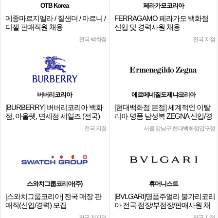
OTB Korea
페라가모코리아
메종마르지엘라 / 질샌더 / 마르니 /
FERRAGAMO 페라가모 백화점
디젤 판매직원 채용
신입 및 경력사원 채용
전국 백화점
전국 지점
버버리코리아
에르메네질도제냐코리아
[BURBERRY] 버버리코리아 백화
[현대백화점 본점] 세계적인 이탈
점, 아울렛, 면세점 세일즈 (전국)
리아 명품 남성복 ZEGNA 신입/경
력
전국 지점
서울 강남구 현대백화점압구정
스와치그룹코리아(주)
휴머니스트
[스와치그룹코리아] 전국 매장 판
[BVLGARI]명품주얼리 불가리코리
매직(신입/경력) 모집
아 전국 점장/부점장/판매사원 채
용
전국 전지역
전국 지점