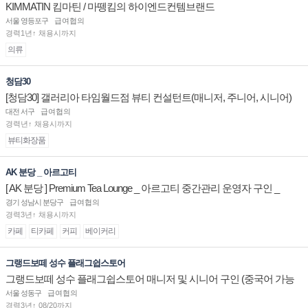
KIMMATIN 킴마틴 / 마뗑킴의 하이엔드컨템브랜드
서울 영등포구
급여협의
경력1년↑ 채용시까지
의류
청담30
[청담30] 갤러리아 타임월드점 뷰티 컨설턴트(매니저, 주니어, 시니어)
채용
대전 서구
급여협의
경력년↑ 채용시까지
뷰티화장품
AK 분당 _ 아르고티
[ AK 분당 ] Premium Tea Lounge _ 아르고티 중간관리 운영자 구인 _
경기 성남시 분당구
급여협의
경력3년↑ 채용시까지
카페
티카페
커피
베이커리
그랭드보떼 성수 플래그쉽스토어
그랭드보떼 성수 플래그쉽스토어 매니저 및 시니어 구인 (중국어 가능
자)
서울 성동구
급여협의
경력3년↑ 08/20까지