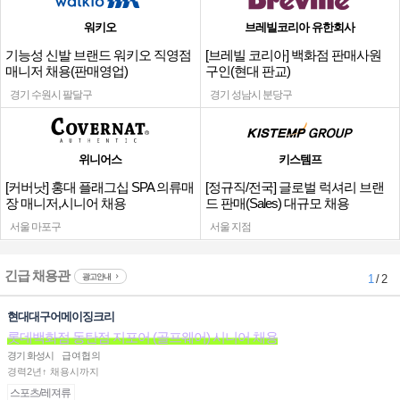
워키오
브레빌코리아 유한회사
기능성 신발 브랜드 워키오 직영점
[브레빌 코리아] 백화점 판매사원
매니저 채용(판매영업)
구인(현대 판교)
경기 수원시 팔달구
경기 성남시 분당구
위니어스
키스템프
[커버낫] 홍대 플래그십 SPA 의류매
[정규직/전국] 글로벌 럭셔리 브랜
장 매니저,시니어 채용
드 판매(Sales) 대규모 채용
서울 마포구
서울 지점
긴급 채용관
광고안내
1
/ 2
현대대구어메이징크리
롯데백화점 동탄점 지포어 (골프웨어) 시니어 채용
경기 화성시
급여협의
경력2년↑ 채용시까지
스포츠/레져류