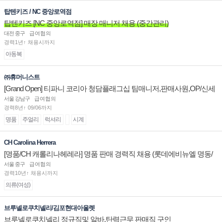
탑텐키즈 / NC 중앙로역점
탑텐키즈 [NC 중앙로역점] 매장 매니저 채용 (중간관리)
대전 중구
급여협의
경력1년↑ 채용시까지
아동복
㈜휴머니스트
[Grand Open] 티파니 코리아 청담플래그십 팀매니저,판매사원,OP/신세
계대전 판매사원 채용
서울 강남구
급여협의
경력8년↑ 09/06까지
명품
주얼리
럭셔리
시계
CH Carolina Herrera
[명품/CH 캐롤리나헤레라] 명품 판매 경력직 채용 (롯데에비뉴엘 명동/
잠실/부산)
서울 중구
급여협의
경력10년↑ 채용시까지
의류(여성)
브루넬로쿠치넬리/김포현대아울렛
브루넬로쿠치넬리 정규직및 알바.탄력근무 판매직 구인