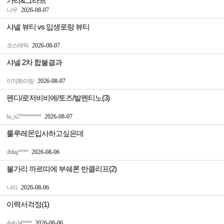
가리&그라프
나무
2026-08-07
샤넬 뷰티 vs 입생로랑 뷰티
코스메틱
2026-08-07
샤넬 2차 합불결과
이직화이팅
2026-08-07
펜디/로저비비에/토즈/발렌티노(3)
ka_n27********
2026-08-07
룰루레몬입사하고싶은데
dbtlag****
2026-08-06
불가리 까르띠에 부쉐론 반클리프(2)
나리
2026-08-06
이력서걱정(1)
dodo34****
2026-08-06