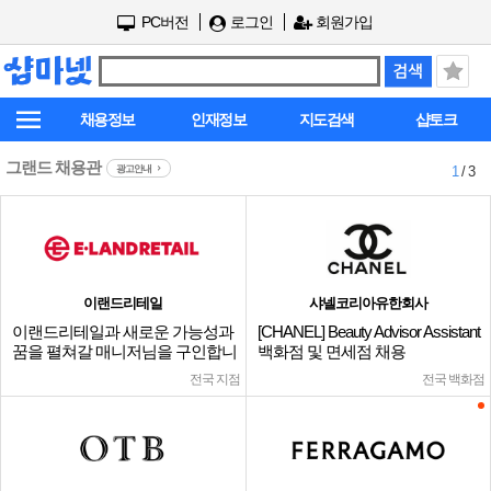
PC버전
로그인
회원가입
채용정보
인재정보
지도검색
샵토크
그랜드 채용관
광고안내
1
/ 3
이랜드리테일
샤넬코리아유한회사
이랜드리테일과 새로운 가능성과
[CHANEL] Beauty Advisor Assistant
꿈을 펼쳐갈 매니저님을 구인합니
백화점 및 면세점 채용
다.
전국 지점
전국 백화점