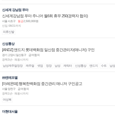
신세계 강남점 푸마
신세계강남점 푸마 주니어 월6회 휴무 250(경력자 협의)
서울 서초구
월급
2,500,000원
신입 08/21까지
의류신발
신성통상
[ANDZ] 앤드지 롯데백화점 일산점 중간관리자(매니저) 구인
경기 고양시 일산동구
급여협의
경력3년↑ 채용시까지
남성캐주얼정장
캐주얼
셋업
정장
남성
캐릭터
신성통상
앤드지
수트
남
㈜엔에프엘
[마레몬떼] 행복한백화점 중간관리 매니저 구인공고
서울 양천구
급여협의
경력1년↑ 채용시까지
여성복
더현대서울