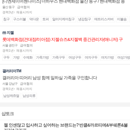
[디엔제이머첸다이즈] 더하우스 현대백화점 울산 동구 / 현대백화점 충
청 매장 판매직(매니저) 채용
울산 동구
급여협의
경력3년↑ 채용시까지
침구
구스이불
덕다운
토퍼
알러지케어침구
냉감침구
매트리스커버
이불솜
㈜ 지젤
롯데백화점(건대점/미아점) 지젤슈즈&지젤백 중간관리자(매니저) 구
인합니다
서울 광진구
급여협의
경력1년↑ 채용시까지
구두
가방
수제화
가죽가방
가죽구두
여성구두
여자구두
여자가방
여성가방
갤러리아TM
갤러리아 띠어리 남성 함께 일하실 가족을 구인합니다
서울 강남구
급여협의
경력1년↑ 채용시까지
남성캐쥬얼
남성의류
샵토크
젤 인센많고 입사하고 싶어하는 브랜드는? 반클&까르띠에&부쉐론&불