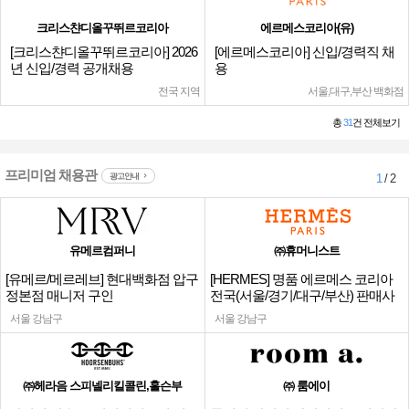
크리스챤디올꾸뛰르코리아
에르메스코리아(유)
[크리스챤디올꾸뛰르코리아] 2026
[에르메스코리아] 신입/경력직 채
년 신입/경력 공개채용
용
전국 지역
서울,대구,부산 백화점
총
31
건 전체보기
프리미엄 채용관
광고안내
1
/ 2
유메르컴퍼니
㈜휴머니스트
[유메르/메르레브] 현대백화점 압구
[HERMES] 명품 에르메스 코리아
정본점 매니저 구인
전국(서울/경기/대구/부산) 판매사
원
서울 강남구
서울 강남구
㈜헤라음 스피넬리킬콜린,홀슨부
㈜ 룸에이