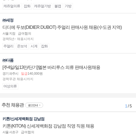
캐쥬얼의류
잡화
캐쥬얼가방
볼캡
가방
㈜세정
디디에 두보(DIDIER DUBOT) 주얼리 판매사원 채용(수도권 지역)
서울 지점
급여협의
경력5년↑ 채용시까지
주얼리
준보석
시계
잡화
㈜다폼
[주4일/일13만/단기]멜본 바리루스 의류 판매사원채용
경기 파주시
일급
140,000원
경력무관 채용시까지
여성의류
추천 채용관
광고안내
1
/ 5
키톤/신세계백화점 강남점
키톤(KITON) 신세계백화점 강남점 직영 직원 채용
서울 서초구
급여협의