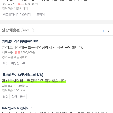
경기 김포시
월급
2,500,000원
경력3년↑ 채용시까지
최고급캐시미어스웨터
니트웨어
신상 채용관
더보기
1
/ 17
파타고니아 대구칠곡직영점
파타고니아 대구칠곡직영점에서 정직원 구인합니다.
대구 북구
월급
2,300,000원
경력무관 채용시까지
아웃도어등산의류
톰브라운여성(롯데월드타워점)
패션을사랑하는열정을가진직원찾습니다.
서울 송파구
급여협의
경력7년↑ 10/31까지
남성
잡화
향수
㈜디엔제이머첸다이즈