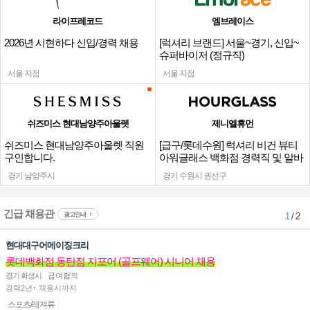
라이프레코드
엠브레이스
2026년 시현하다 신입/경력 채용
[럭셔리 브랜드] 서울~경기, 신입~
슈퍼바이저 (정규직)
서울 지점
서울 지점
쉬즈미스 현대남양주아울렛
제니엘휴먼
쉬즈미스 현대남양주아울렛 직원
[급구/롯데수원] 럭셔리 비건 뷰티
구인합니다.
아워글래스 백화점 경력직 및 알바
채용
경기 남양주시
경기 수원시 권선구
긴급 채용관
광고안내
1
/ 2
현대대구어메이징크리
롯데백화점 동탄점 지포어 (골프웨어) 시니어 채용
경기 화성시
급여협의
경력2년↑ 채용시까지
스포츠/레져류