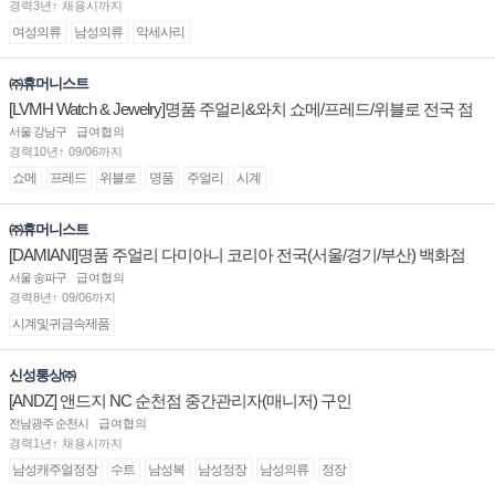
경력3년↑ 채용시까지
여성의류
남성의류
악세사리
㈜휴머니스트
[LVMH Watch & Jewelry]명품 주얼리&와치 쇼메/프레드/위블로 전국 점
장/부점장/판매사원 채용
서울 강남구
급여협의
경력10년↑ 09/06까지
쇼메
프레드
위블로
명품
주얼리
시계
㈜휴머니스트
[DAMIANI]명품 주얼리 다미아니 코리아 전국(서울/경기/부산) 백화점
부점장/판매사원 채용
서울 송파구
급여협의
경력8년↑ 09/06까지
시계및귀금속제품
신성통상㈜
[ANDZ] 앤드지 NC 순천점 중간관리자(매니저) 구인
전남광주 순천시
급여협의
경력1년↑ 채용시까지
남성캐주얼정장
수트
남성복
남성정장
남성의류
정장