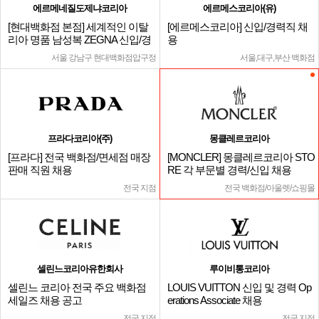
에르메네질도제냐코리아
에르메스코리아(유)
[현대백화점 본점] 세계적인 이탈
[에르메스코리아] 신입/경력직 채
리아 명품 남성복 ZEGNA 신입/경
용
력
서울 강남구 현대백화점압구정
서울,대구,부산 백화점
프라다코리아(주)
몽클레르코리아
[프라다] 전국 백화점/면세점 매장
[MONCLER] 몽클레르코리아 STO
판매 직원 채용
RE 각 부문별 경력/신입 채용
전국 지점
전국 백화점/아울렛/쇼핑몰
셀린느코리아유한회사
루이비통코리아
셀린느 코리아 전국 주요 백화점
LOUIS VUITTON 신입 및 경력 Op
세일즈 채용 공고
erations Associate 채용
전국 지점
전국 지점