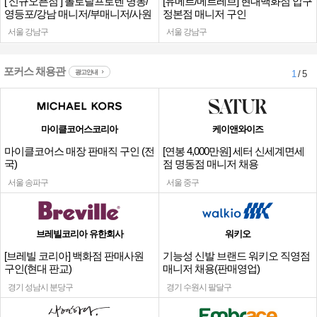
[ 신규오픈점 ] 폴로랄프로렌 명동/
[유메르/메르레브] 현대백화점 압구
영등포/강남 매니저/부매니저/사원
정본점 매니저 구인
서울 강남구
서울 강남구
포커스 채용관
광고안내
1
/ 5
마이클코어스코리아
케이앤와이즈
마이클코어스 매장 판매직 구인 (전
[연봉 4,000만원] 세터 신세계면세
국)
점 명동점 매니저 채용
서울 송파구
서울 중구
브레빌코리아 유한회사
워키오
[브레빌 코리아] 백화점 판매사원
기능성 신발 브랜드 워키오 직영점
구인(현대 판교)
매니저 채용(판매영업)
경기 성남시 분당구
경기 수원시 팔달구