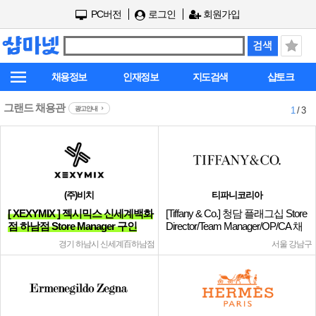
PC버전
로그인
회원가입
채용정보
인재정보
지도검색
샵토크
그랜드 채용관
광고안내
1
/ 3
(주)비치
티파니코리아
[ XEXYMIX ] 젝시믹스 신세계백화
[Tiffany & Co.] 청담 플래그십 Store
점 하남점 Store Manager 구인
Director/Team Manager/OP/CA 채
용
경기 하남시 신세계百하남점
서울 강남구