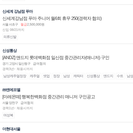
신세계 강남점 푸마
신세계강남점 푸마 주니어 월6회 휴무 250(경력자 협의)
서울 서초구
월급
2,500,000원
신입 08/21까지
의류신발
신성통상
[ANDZ] 앤드지 롯데백화점 일산점 중간관리자(매니저) 구인
경기 고양시 일산동구
급여협의
경력3년↑ 채용시까지
남성캐주얼정장
캐주얼
셋업
정장
남성
캐릭터
신성통상
앤드지
수트
남
㈜엔에프엘
[마레몬떼] 행복한백화점 중간관리 매니저 구인공고
서울 양천구
급여협의
경력1년↑ 채용시까지
여성복
더현대서울