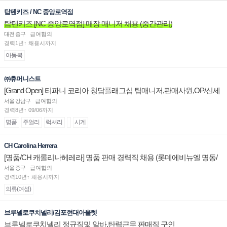
탑텐키즈 / NC 중앙로역점
탑텐키즈 [NC 중앙로역점] 매장 매니저 채용 (중간관리)
대전 중구
급여협의
경력1년↑ 채용시까지
아동복
㈜휴머니스트
[Grand Open] 티파니 코리아 청담플래그십 팀매니저,판매사원,OP/신세
계대전 판매사원 채용
서울 강남구
급여협의
경력8년↑ 09/06까지
명품
주얼리
럭셔리
시계
CH Carolina Herrera
[명품/CH 캐롤리나헤레라] 명품 판매 경력직 채용 (롯데에비뉴엘 명동/
잠실/부산)
서울 중구
급여협의
경력10년↑ 채용시까지
의류(여성)
브루넬로쿠치넬리/김포현대아울렛
브루넬로쿠치넬리 정규직및 알바.탄력근무 판매직 구인