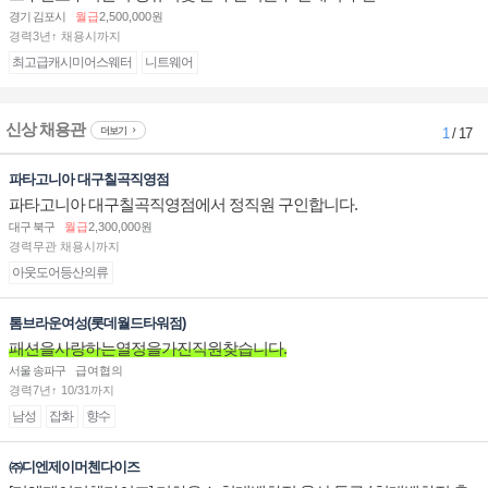
경기 김포시
월급
2,500,000원
경력3년↑ 채용시까지
최고급캐시미어스웨터
니트웨어
신상 채용관
더보기
1
/ 17
파타고니아 대구칠곡직영점
파타고니아 대구칠곡직영점에서 정직원 구인합니다.
대구 북구
월급
2,300,000원
경력무관 채용시까지
아웃도어등산의류
톰브라운여성(롯데월드타워점)
패션을사랑하는열정을가진직원찾습니다.
서울 송파구
급여협의
경력7년↑ 10/31까지
남성
잡화
향수
㈜디엔제이머첸다이즈