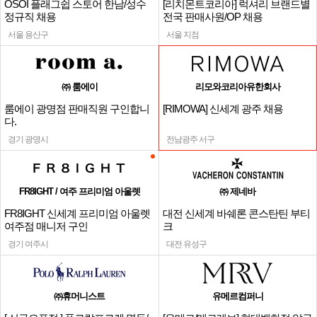
OSOI 플래그쉽 스토어 한남/성수
[리치몬트코리아] 럭셔리 브랜드별
정규직 채용
전국 판매사원/OP 채용
서울 용산구
서울 지점
㈜ 룸에이
리모와코리아유한회사
룸에이 광명점 판매직원 구인합니
[RIMOWA] 신세계 광주 채용
다.
경기 광명시
전남광주 서구
FR8IGHT / 여주 프리미엄 아울렛
㈜ 제네바
FR8IGHT 신세계 프리미엄 아울렛
대전 신세계 바쉐론 콘스탄틴 부티
여주점 매니저 구인
크
경기 여주시
대전 유성구
㈜휴머니스트
유메르컴퍼니