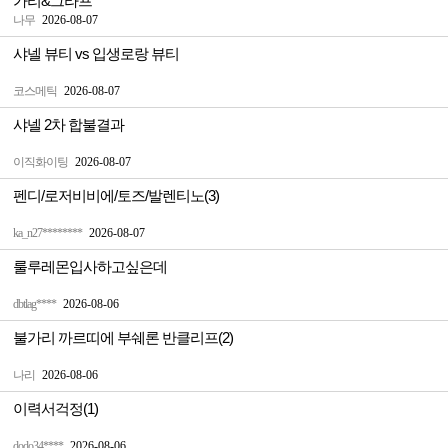
가리&그라프
나무
2026-08-07
샤넬 뷰티 vs 입생로랑 뷰티
코스메틱
2026-08-07
샤넬 2차 합불결과
이직화이팅
2026-08-07
펜디/로저비비에/토즈/발렌티노(3)
ka_n27********
2026-08-07
룰루레몬입사하고싶은데
dbtlag****
2026-08-06
불가리 까르띠에 부쉐론 반클리프(2)
나리
2026-08-06
이력서걱정(1)
dodo34****
2026-08-06