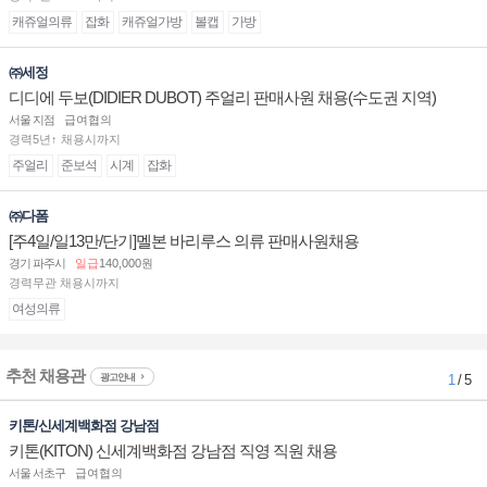
캐쥬얼의류
잡화
캐쥬얼가방
볼캡
가방
㈜세정
디디에 두보(DIDIER DUBOT) 주얼리 판매사원 채용(수도권 지역)
서울 지점
급여협의
경력5년↑ 채용시까지
주얼리
준보석
시계
잡화
㈜다폼
[주4일/일13만/단기]멜본 바리루스 의류 판매사원채용
경기 파주시
일급
140,000원
경력무관 채용시까지
여성의류
추천 채용관
광고안내
1
/ 5
키톤/신세계백화점 강남점
키톤(KITON) 신세계백화점 강남점 직영 직원 채용
서울 서초구
급여협의