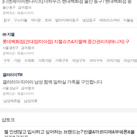
[디엔제이머첸다이즈] 더하우스 현대백화점 울산 동구 / 현대백화점 충
청 매장 판매직(매니저) 채용
울산 동구
급여협의
경력3년↑ 채용시까지
침구
구스이불
덕다운
토퍼
알러지케어침구
냉감침구
매트리스커버
이불솜
㈜ 지젤
롯데백화점(건대점/미아점) 지젤슈즈&지젤백 중간관리자(매니저) 구
인합니다
서울 광진구
급여협의
경력1년↑ 채용시까지
구두
가방
수제화
가죽가방
가죽구두
여성구두
여자구두
여자가방
여성가방
갤러리아TM
갤러리아 띠어리 남성 함께 일하실 가족을 구인합니다
서울 강남구
급여협의
경력1년↑ 채용시까지
남성캐쥬얼
남성의류
샵토크
젤 인센많고 입사하고 싶어하는 브랜드는? 반클&까르띠에&부쉐론&불