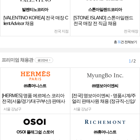
발렌티노코리아
스톤아일랜드코리아
[VALENTINO KOREA] 전국 매장 C
[STONE ISLAND] 스톤아일랜드
lient Advisor 채용
전국 매장 전 직급 채용
전국 지점
전국 매장
총
31
건 전체보기
프리미엄 채용관
광고안내
1
/ 2
㈜휴머니스트
㈜명보아이엔씨
[HERMES] 명품 에르메스 코리아
[전국] 명보아이엔씨 - 명품시계/주
전국(서울/경기/대구/부산) 판매사
얼리 판매사원 채용 (정규직-신입/
원
경력)
서울 강남구
서울 강남구
OSOI 플래그쉽 스토어
㈜휴머니스트