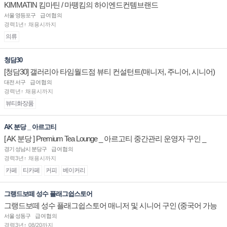
KIMMATIN 킴마틴 / 마뗑킴의 하이엔드컨템브랜드
서울 영등포구
급여협의
경력1년↑ 채용시까지
의류
청담30
[청담30] 갤러리아 타임월드점 뷰티 컨설턴트(매니저, 주니어, 시니어)
채용
대전 서구
급여협의
경력년↑ 채용시까지
뷰티화장품
AK 분당 _ 아르고티
[ AK 분당 ] Premium Tea Lounge _ 아르고티 중간관리 운영자 구인 _
경기 성남시 분당구
급여협의
경력3년↑ 채용시까지
카페
티카페
커피
베이커리
그랭드보떼 성수 플래그쉽스토어
그랭드보떼 성수 플래그쉽스토어 매니저 및 시니어 구인 (중국어 가능
자)
서울 성동구
급여협의
경력3년↑ 08/20까지