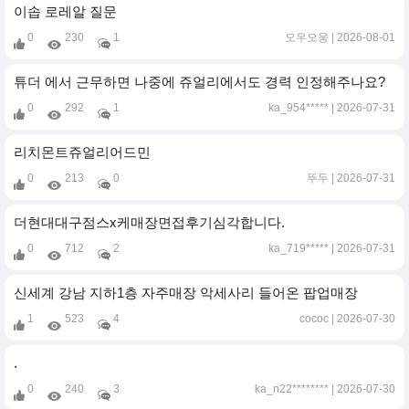
이솝 로레알 질문
0
230
1
오우오웅
2026-08-01
튜더 에서 근무하면 나중에 쥬얼리에서도 경력 인정해주나요?
0
292
1
ka_954*****
2026-07-31
리치몬트쥬얼리어드민
0
213
0
뚜두
2026-07-31
더현대대구점스x케매장면접후기심각합니다.
0
712
2
ka_719*****
2026-07-31
신세계 강남 지하1층 자주매장 악세사리 들어온 팝업매장
1
523
4
cococ
2026-07-30
.
0
240
3
ka_n22********
2026-07-30