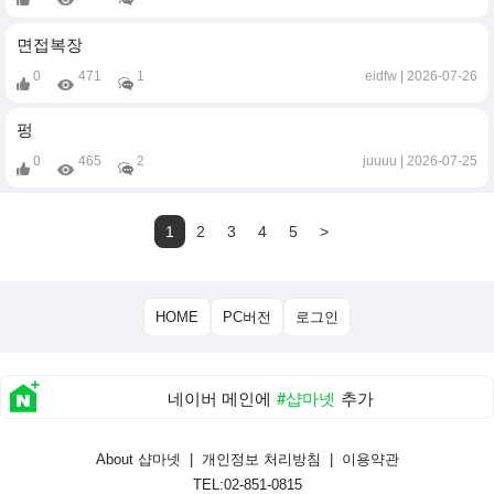
면접복장
0
471
1
eidfw
2026-07-26
펑
0
465
2
juuuu
2026-07-25
1
2
3
4
5
>
HOME
PC버전
로그인
네이버 메인에
#샵마넷
추가
About 샵마넷
|
개인정보 처리방침
|
이용약관
TEL:02-851-0815