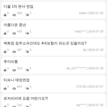
디올 1차 본사 면접
0
356
2
eidfw
2026-07-30
아름다운 중년
0
445
1
ridia1***
2026-07-29
백화점 점주소속인데도 4대보험이 되는곳 있을까요?
0
497
3
별
2026-07-28
루이비통
0
519
3
ka_n27********
2026-07-28
티파니 매장면접
0
603
3
173738
2026-07-27
로저비비에 요즘 어떤가요?!
0
216
0
chj*****
2026-07-26