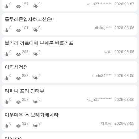
0
157
3
ka_n27********
2026-08-07
룰루레몬입사하고싶은데
0
101
0
dbtlag****
2026-08-06
불가리 까르띠에 부쉐론 반클리프
0
263
2
나리
2026-08-06
이력서걱정
0
283
2
dodo34****
2026-08-06
티파니 프리 인터뷰
0
257
6
ka_n31********
2026-08-06
미우미우 vs 보테가베네타
0
329
8
자모옹
2026-08-05
디올 OA