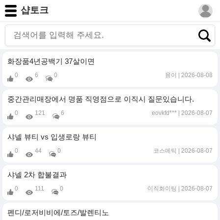
샵토크
화장품4년공백기 37살이면
0
6
0
융이
2026-08-08
중간관리매장에서 명품 직영점으로 이직시 질문있습니다.
0
121
6
eovkfd***
2026-08-07
샤넬 뷰티 vs 입생로랑 뷰티
0
44
0
코스메틱
2026-08-07
샤넬 2차 합불결과
0
111
0
이직화이팅
2026-08-07
펜디/로저비비에/토즈/발렌티노