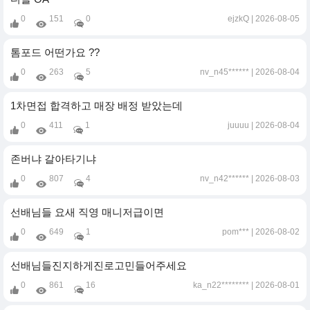
0
151
0
ejzkQ
2026-08-05
톰포드 어떤가요 ??
0
263
5
nv_n45******
2026-08-04
1차면접 합격하고 매장 배정 받았는데
0
411
1
juuuu
2026-08-04
존버냐 갈아타기냐
0
807
4
nv_n42******
2026-08-03
선배님들 요새 직영 매니저급이면
0
649
1
pom***
2026-08-02
선배님들진지하게진로고민들어주세요
0
861
16
ka_n22********
2026-08-01