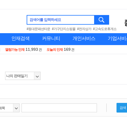
검색어를 입력하세요
#동대문패션타운
#가구단지쇼핑몰
#전자상가
#고속도로휴게소
인재검색
커뮤니티
개인서비스
기업서비
11,993
169
건
열람가능 인재
건
오늘의 인재
건
검색