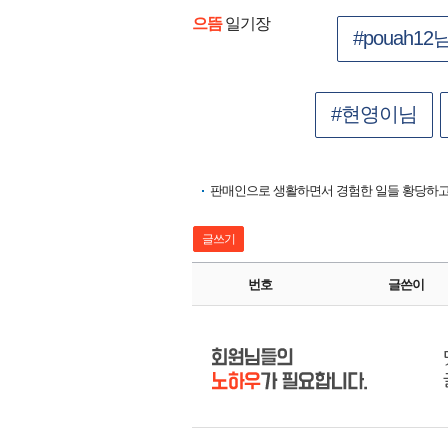
으뜸
일기장
#pouah12
#현영이님
판매인으로 생활하면서 경험한 일들 황당하고 
글쓰기
번호
글쓴이