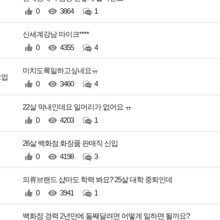
0
3864
1
신세계강남 마이크****
0
4355
4
미치도록일하고싶네요ㅠ
크업
0
3460
4
22살 막내인데요 일머리가 없어요 ㅠ
0
4203
1
26살 백화점 화장품 판매직 신입
0
4198
3
의류브랜드 샵마도 학력 봐요? 25살 대학 중퇴인데
0
3941
1
백화점 경력 2년만에 둘째달려면 어떻게 일하면 될까요?