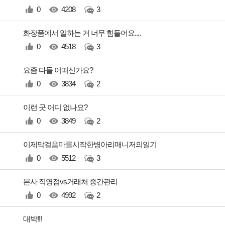
0
4208
3
화장품에서 일하는 거 너무 힘들어요....
0
4518
3
요즘 다들 어떠신가요?
0
3834
2
이런 곳 어디 없나요?
0
3849
2
이제막걸음마를시작한병아리매니저의일기
0
5512
3
본사 직영점vs거래처 중간관리
0
4992
2
대박!!!