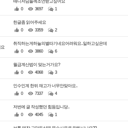
매니저님들께조언받고싶어요
0
3697
1
한글좀 읽어주세요
0
3359
2
취직하는게하늘의별따기네요어려워요..일하고싶은데
게요
0
3860
6
월급계산법이 맞는거가요?
0
4068
3
인수인계 한뒤 재고가 너무안맞아요..
0
7337
4
저번에 글 작성했던 힘듬입니당..
0
4045
1
보통 매장 그만두실때 무슨사유로 말하시나요??