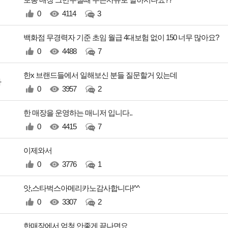
0
4114
3
백화점 무경력자 기준 초임 월급 4대보험 없이 150 너무 많아요?
0
4488
7
한x 브랜드들에서 일해보신 분들 질문할거 있는데
다
0
3957
2
한 매장을 운영하는 매니저 입니다..
0
4415
7
이제와서
0
3776
1
앗,스타벅스아메리카노감사합니다!^^
0
3307
2
한매장에서 엄청 안좋게 끝나면요