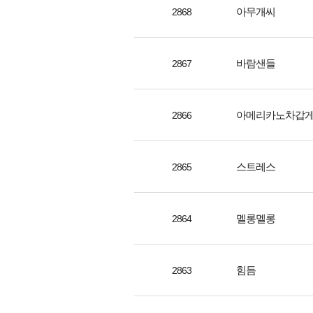
아무개씨
2868
바람샌들
2867
아메리카노차갑
2866
스트레스
2865
멜롱멜롱
2864
힘듬
2863