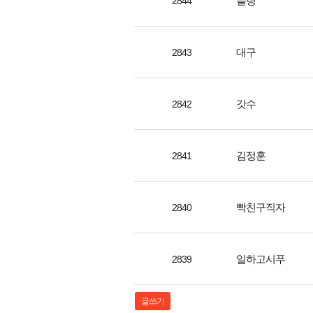
블링
2844
대구
2843
갓수
2842
김정훈
2841
빡친구직자
2840
일하고시푸
2839
글쓰기