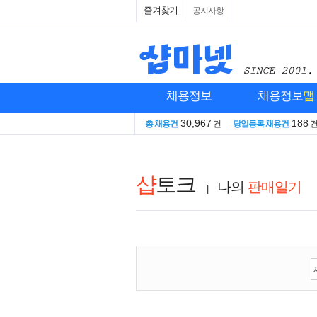
즐겨찾기
공지사항
채용정보
채용정보
맵
30,967
188
총 채용건
건
당일등록 채용건
샵
토크
나의
판매일기
|