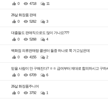
0
4718
11
26살 화장품 판매
0
5262
3
대졸들도 판매직으로도 많이 가나요???
0
5268
4
백화점 의류판매랑 콜센터 둘중 하나로 쭉 가고싶은데
0
4155
2
믿을 사람이 안 구해진다? ㅎㅎ 급여부터 제대로 합의하시고 구하세
0
6709
6
26살 화장품주니어
0
3792
1