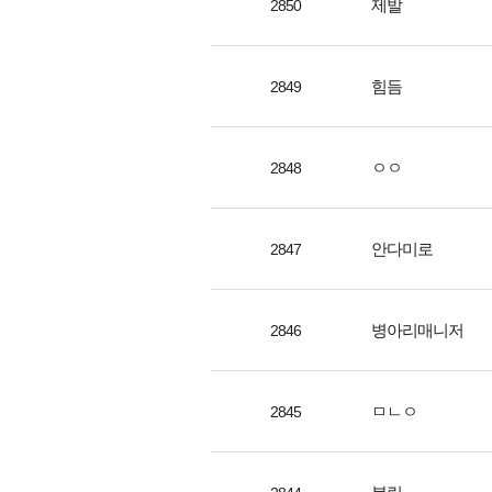
제발
2850
힘듬
2849
ㅇㅇ
2848
안다미로
2847
병아리매니저
2846
ㅁㄴㅇ
2845