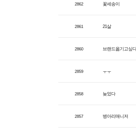
꽃세송이
2862
21살
2861
브랜드옮기고싶
2860
ㅜㅜ
2859
늦었다
2858
병아리매니저
2857