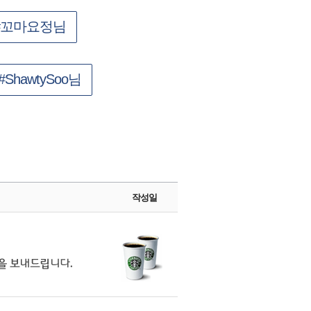
#꼬마요정님
#ShawtySoo님
작성일