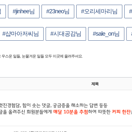
님
#jinhee님
#23neo님
#오리세마리님
#샵마아저씨님
#시대공감님
#sale_on님
우스운 일들, 눈물겨운 일들 모두 이곳에 올려주셔요.
제목