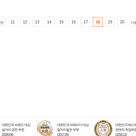
11
12
13
14
15
16
17
18
19
20
이전
다
대한민국 브랜드 대상
대한민국 파워리더 대상
대한민국 베스트
일자리 공헌 부문
일자리발전 부문
판매직 취업부
(2020.06)
(2017.06)
(2016.12)