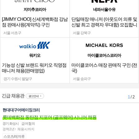
지미추코리아
네파서울수유
[JIMMY CHOO] 신세계백화점 강남
단일매장 매니저 (아웃도어 의류 및
점 판매사원(계약직) 구인
신발 최고 경력자 우대함) 모집합니
다.
서울 서초구
서울 강북구
워키오
마이클코어스코리아
기능성 신발 브랜드 워키오 직영점
마이클코어스 매장 판매직 구인 (전
매니저 채용(판매영업)
국)
경기 수원시 팔달구
서울 송파구
긴급 채용관
광고안내
1
/ 2
현대대구어메이징크리
롯데백화점 동탄점 지포어 (골프웨어) 시니어 채용
경기 화성시
급여협의
경력2년↑ 채용시까지
스포츠/레져류