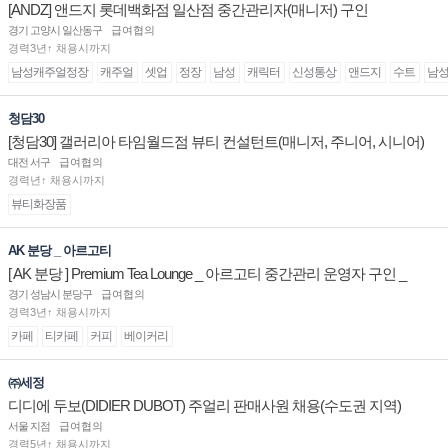
[ANDZ] 앤드지 롯데백화점 일산점 중간관리자(매니저) 구인
경기 고양시 일산동구
급여협의
경력3년↑ 채용시까지
남성캐주얼정장
캐주얼
셋업
정장
남성
캐릭터
신성통상
앤드지
수트
남
청담30
[청담30] 갤러리아 타임월드점 뷰티 컨설턴트(매니저, 주니어, 시니어)
채용
대전 서구
급여협의
경력년↑ 채용시까지
뷰티화장품
AK 분당 _ 아르고티
[ AK 분당 ] Premium Tea Lounge _ 아르고티 중간관리 운영자 구인 _
경기 성남시 분당구
급여협의
경력3년↑ 채용시까지
카페
티카페
커피
베이커리
㈜세정
디디에 두보(DIDIER DUBOT) 주얼리 판매사원 채용(수도권 지역)
서울 지점
급여협의
경력5년↑ 채용시까지