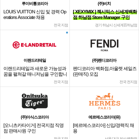
루이비통코리아
(주)비치
LOUIS VUITTON 신입 및 경력 Op
[ XEXYMIX ] 젝시믹스 신세계백화
erations Associate 채용
점 하남점 Store Manager 구인
전국 지점
경기 하남시 신세계百하남점
이랜드리테일
(주)펜디코리아
이랜드리테일과 새로운 가능성과
펜디코리아 백화점,아울렛 세일즈
꿈을 펼쳐갈 매니저님을 구인합니
(판매직) 모집
다.
전국 지점
전국 전지점
(주)아식스코리아
에르메스코리아(유)
[오니츠카타이거] 전국지점 직영
[에르메스코리아] 신입/경력직 채
점 판매사원 구인
용
전국 지점
서울,대구,부산 백화점