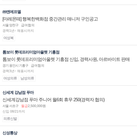
㈜엔에프엘
[마레몬떼] 행복한백화점 중간관리 매니저 구인공고
서울 양천구
급여협의
경력1년↑ 채용시까지
여성복
톰보이 롯데프리미엄아울렛 기흥점
톰보이 롯데프리미엄아울렛 기흥점 신입, 경력사원, 아르바이트 판매
직 구인합니다.
경기 용인시 기흥구
급여협의
경력3년↑ 채용시까지
여성의류
남성의류
신세계 강남점 푸마
신세계강남점 푸마 주니어 월6회 휴무 250(경력자 협의)
서울 서초구
월급
2,500,000원
신입 08/21까지
의류신발
신성통상