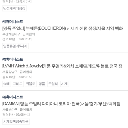
경력1년↑ 채용시까지
남성캐릭터정장
㈜휴머니스트
[명품 주얼리] 부쉐론(BOUCHERON) 신세계 센텀 점장/서울 지역 백화
점 판매사원 채용
부산 해운대구
급여협의
경력10년↑ 09/08까지
명품쥬얼리&시계
㈜휴머니스트
[LVMH Watch & Jewelry]명품 주얼리&와치 쇼메/프레드/위블로 전국 점
장/부점장/판매사원 채용
서울 강남구
급여협의
경력10년↑ 09/08까지
쇼메
프레드
위블로
명품
주얼리
시계
㈜휴머니스트
[DAMIANI]명품 주얼리 다미아니 코리아 전국(서울/경기/부산) 백화점
부점장/판매사원 채용
서울 송파구
급여협의
경력8년↑ 09/08까지
시계및귀금속제품