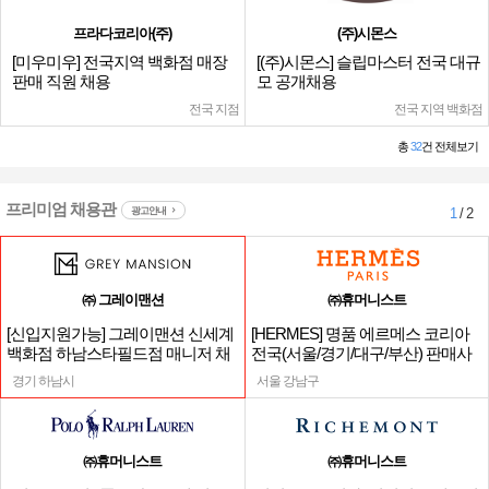
프라다코리아(주)
(주)시몬스
[미우미우] 전국지역 백화점 매장
[(주)시몬스] 슬립마스터 전국 대규
판매 직원 채용
모 공개채용
전국 지점
전국 지역 백화점
총
32
건 전체보기
프리미엄 채용관
광고안내
1
/ 2
㈜ 그레이맨션
㈜휴머니스트
[신입지원가능] 그레이맨션 신세계
[HERMES] 명품 에르메스 코리아
백화점 하남스타필드점 매니저 채
전국(서울/경기/대구/부산) 판매사
용
원
경기 하남시
서울 강남구
㈜휴머니스트
㈜휴머니스트