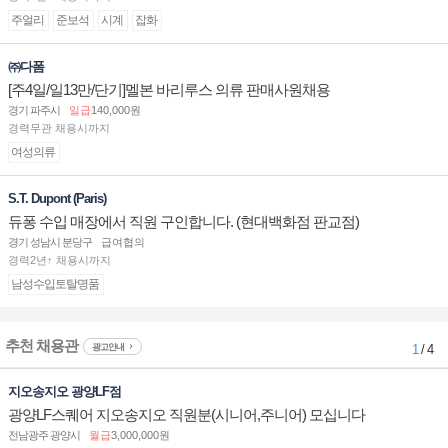
주얼리
준보석
시계
잡화
㈜다폼
[주4일/일13만/단기]멜본 바리루스 의류 판매사원채용
경기 파주시
일급
140,000원
경력무관 채용시까지
여성의류
S.T. Dupont (Paris)
듀퐁 수입 매장에서 직원 구인합니다. (현대백화점 판교점)
경기 성남시 분당구
급여협의
경력2년↑ 채용시까지
남성수입토탈명품
추천 채용관
광고안내
1
/ 4
지오송지오 광양LF점
광양LF스퀘어 지오송지오 직원분(시니어,주니어) 모십니다
전남광주 광양시
월급
3,000,000원