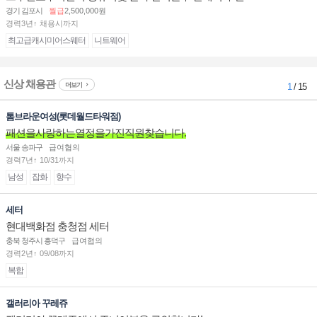
경기 김포시
월급
2,500,000원
경력3년↑ 채용시까지
최고급캐시미어스웨터
니트웨어
신상 채용관
더보기
1
/ 15
톰브라운여성(롯데월드타워점)
패션을사랑하는열정을가진직원찾습니다.
서울 송파구
급여협의
경력7년↑ 10/31까지
남성
잡화
향수
세터
현대백화점 충청점 세터
충북 청주시 흥덕구
급여협의
경력2년↑ 09/08까지
복합
갤러리아 꾸레쥬