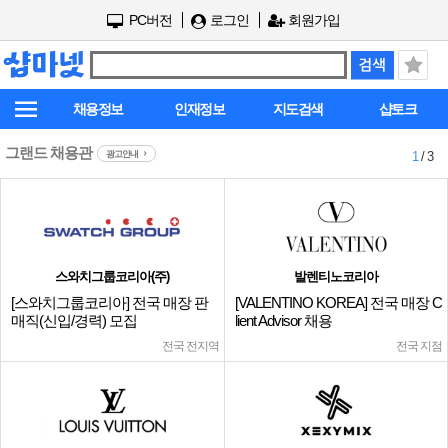
PC버전
로그인
회원가입
채용정보
인재정보
지도검색
샵토크
그랜드 채용관
광고안내
1
/ 3
스와치그룹코리아(주)
발렌티노코리아
[스와치그룹코리아] 전국 매장 판
[VALENTINO KOREA] 전국 매장 C
매직(신입/경력) 모집
lient Advisor 채용
전국 전지역
전국 지점