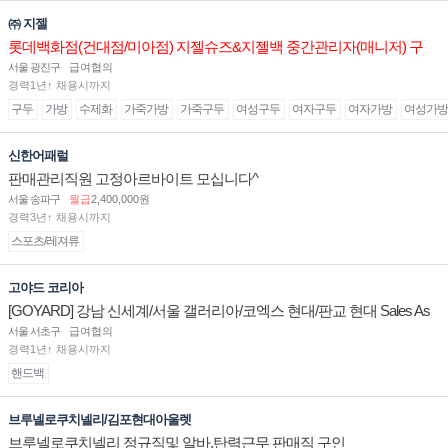
㈜ 지젤
롯데백화점(건대점/미아점) 지젤슈즈&지젤백 중간관리자(매니저) 구
인합니다
서울 광진구
급여협의
경력1년↑ 채용시까지
구두
가방
수제화
가죽가방
가죽구두
여성구두
여자구두
여자가방
여성가방
신한어패럴
판매관리직원 고정아르바이트 모십니다^
서울 송파구
월급
2,400,000원
경력3년↑ 채용시까지
스포츠/레져류
고야드 코리아
[GOYARD] 강남 신세계/서울 갤러리아/코엑스 현대/판교 현대 Sales As
sociate 채용
서울 서초구
급여협의
경력1년↑ 채용시까지
핸드백
브루넬로쿠치넬리/김포현대아울렛
브루넬로쿠치넬리 정규직및 알바.탄력근무 판매직 구인