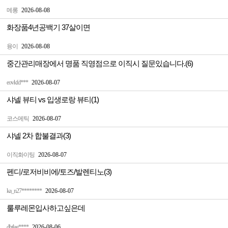
메롱
2026-08-08
화장품4년공백기 37살이면
융이
2026-08-08
중간관리매장에서 명품 직영점으로 이직시 질문있습니다.(6)
eovkfd***
2026-08-07
샤넬 뷰티 vs 입생로랑 뷰티(1)
코스메틱
2026-08-07
샤넬 2차 합불결과(3)
이직화이팅
2026-08-07
펜디/로저비비에/토즈/발렌티노(3)
ka_n27********
2026-08-07
룰루레몬입사하고싶은데
dbtlag****
2026-08-06