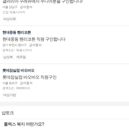
갤러리아 꾸레쥬에서 주니어분을 구인합니다!
서울 강남구
급여협의
신입 채용시까지
여성의류
현대중동 헨리코튼
현대중동 헨리코튼 직원 구인합니다
경기 부천시 원미구
급여협의
경력1년↑ 채용시까지
남성복
캐쥬얼
롯데잠실점 바오바오
롯데잠실점 바오바오 직원구인
서울 송파구
급여협의
경력1년↑ 09/08까지
여성가방
샵토크
롤렉스 복지 어떤가요?