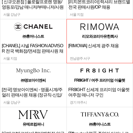
[ 신규오픈점 ] 폴로랄프로렌 명동/
[리치몬트코리아] 럭셔리 브랜드별
영등포/강남 매니저/부매니저/사원
전국 판매사원/OP 채용
서울 강남구
서울 지점
㈜휴머니스트
리모와코리아유한회사
[CHANEL] 샤넬 FASHION ADVISO
[RIMOWA] 신세계 광주 채용
R 전국 백화점/면세점 판매사원 채
용
서울 지점
전남광주 서구
㈜명보아이엔씨
FR8IGHT / 여주 프리미엄 아울렛
[전국] 명보아이엔씨 - 명품시계/주
FR8IGHT 신세계 프리미엄 아울렛
얼리 판매사원 채용 (정규직-신입/
여주점 매니저 구인
경력)
서울 강남구
경기 여주시
유메르컴퍼니
㈜휴머니스트