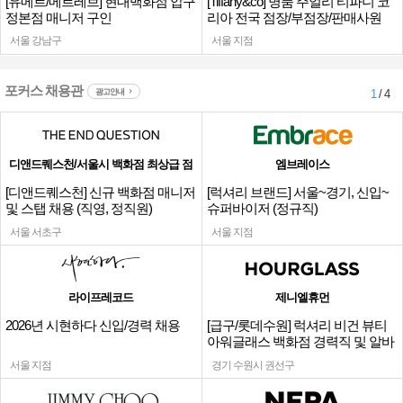
[유메르/메르레브] 현대백화점 압구
[Tiffany&co] 명품 주얼리 티파니 코
정본점 매니저 구인
리아 전국 점장/부점장/판매사원
서울 강남구
서울 지점
포커스 채용관
광고안내
1
/ 4
디앤드퀘스천/서울시 백화점 최상급 점
엠브레이스
[디앤드퀘스천] 신규 백화점 매니저
[럭셔리 브랜드] 서울~경기, 신입~
및 스탭 채용 (직영, 정직원)
슈퍼바이저 (정규직)
서울 서초구
서울 지점
라이프레코드
제니엘휴먼
2026년 시현하다 신입/경력 채용
[급구/롯데수원] 럭셔리 비건 뷰티
아워글래스 백화점 경력직 및 알바
채용
서울 지점
경기 수원시 권선구