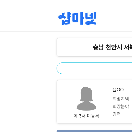
충남 천안시 서
윤OO
희망지역
희망분야
경력
이력서 미등록