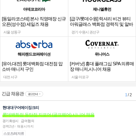
아데코코리아
제니엘휴먼
[동일라코스테] 본사 직영매장 신규
[급구/롯데수원] 럭셔리 비건 뷰티
오픈(성수점) 세일즈 채용
아워글래스 백화점 경력직 및 알바
채용
서울 성동구
경기 수원시 권선구
해피랜드코퍼레이션
위니어스
[유아,대전] 롯데백화점 대전점 압
[커버낫] 홍대 플래그십 SPA 의류매
소바 매니저 구인
장 매니저,시니어 채용
대전 서구
서울 마포구
긴급 채용관
광고안내
1
/ 2
현대대구어메이징크리
롯데백화점 동탄점 지포어 (골프웨어) 시니어 채용
경기 화성시
급여협의
경력2년↑ 채용시까지
스포츠/레져류