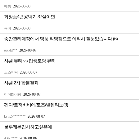
메롱
2026-08-08
화장품4년공백기 37살이면
융이
2026-08-08
중간관리매장에서 명품 직영점으로 이직시 질문있습니다.(6)
eovkfd***
2026-08-07
샤넬 뷰티 vs 입생로랑 뷰티
코스메틱
2026-08-07
샤넬 2차 합불결과
이직화이팅
2026-08-07
펜디/로저비비에/토즈/발렌티노(3)
ka_n27********
2026-08-07
룰루레몬입사하고싶은데
dbtlag****
2026-08-06