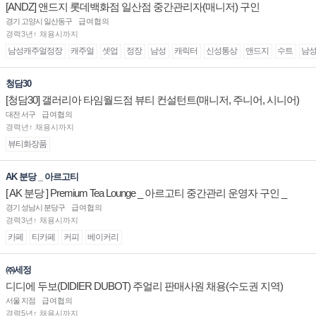
[ANDZ] 앤드지 롯데백화점 일산점 중간관리자(매니저) 구인
경기 고양시 일산동구
급여협의
경력3년↑ 채용시까지
남성캐주얼정장
캐주얼
셋업
정장
남성
캐릭터
신성통상
앤드지
수트
남
청담30
[청담30] 갤러리아 타임월드점 뷰티 컨설턴트(매니저, 주니어, 시니어)
채용
대전 서구
급여협의
경력년↑ 채용시까지
뷰티화장품
AK 분당 _ 아르고티
[ AK 분당 ] Premium Tea Lounge _ 아르고티 중간관리 운영자 구인 _
경기 성남시 분당구
급여협의
경력3년↑ 채용시까지
카페
티카페
커피
베이커리
㈜세정
디디에 두보(DIDIER DUBOT) 주얼리 판매사원 채용(수도권 지역)
서울 지점
급여협의
경력5년↑ 채용시까지