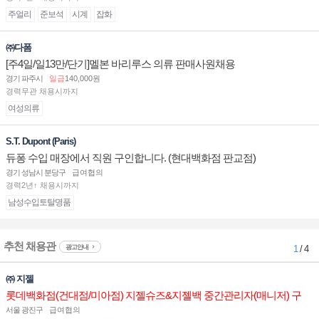
주얼리
준보석
시계
잡화
㈜다폼
[주4일/일13만/단기]멜본 바리루스 의류 판매사원채용
경기 파주시
일급
140,000원
경력무관 채용시까지
여성의류
S.T. Dupont (Paris)
듀퐁 수입 매장에서 직원 구인합니다. (현대백화점 판교점)
경기 성남시 분당구
급여협의
경력2년↑ 채용시까지
남성수입토탈명품
추천 채용관
광고안내
1
/ 4
㈜ 지젤
롯데백화점(건대점/미아점) 지젤슈즈&지젤백 중간관리자(매니저) 구
인합니다
서울 광진구
급여협의