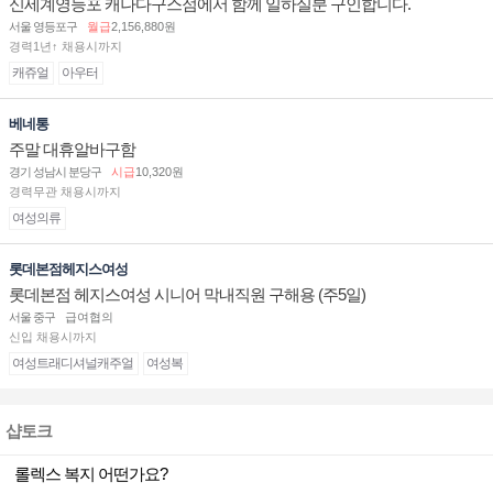
신세계영등포 캐나다구스점에서 함께 일하실분 구인합니다.
서울 영등포구
월급
2,156,880원
경력1년↑ 채용시까지
캐쥬얼
아우터
베네통
주말 대휴알바구함
경기 성남시 분당구
시급
10,320원
경력무관 채용시까지
여성의류
롯데본점헤지스여성
롯데본점 헤지스여성 시니어 막내직원 구해용 (주5일)
서울 중구
급여협의
신입 채용시까지
여성트래디셔널캐주얼
여성복
샵토크
롤렉스 복지 어떤가요?