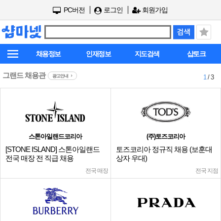
PC버전
로그인
회원가입
채용정보
인재정보
지도검색
샵토크
그랜드 채용관
광고안내
1
/ 3
스톤아일랜드코리아
(주)토즈코리아
[STONE ISLAND] 스톤아일랜드
토즈코리아 정규직 채용 (보훈대
전국 매장 전 직급 채용
상자 우대)
전국 매장
전국 지점