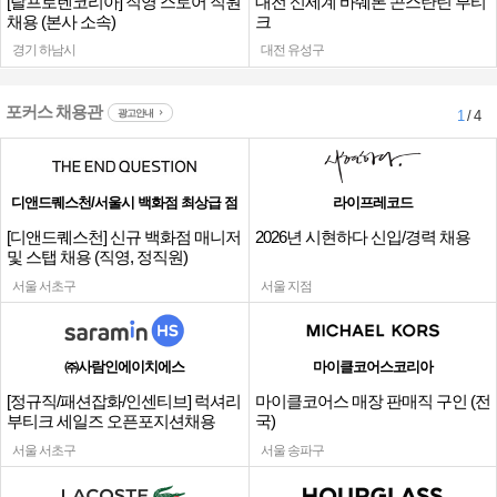
[랄프로렌코리아] 직영 스토어 직원
대전 신세계 바쉐론 콘스탄틴 부티
채용 (본사 소속)
크
경기 하남시
대전 유성구
포커스 채용관
광고안내
1
/ 4
디앤드퀘스천/서울시 백화점 최상급 점
라이프레코드
[디앤드퀘스천] 신규 백화점 매니저
2026년 시현하다 신입/경력 채용
및 스탭 채용 (직영, 정직원)
서울 서초구
서울 지점
㈜사람인에이치에스
마이클코어스코리아
[정규직/패션잡화/인센티브] 럭셔리
마이클코어스 매장 판매직 구인 (전
부티크 세일즈 오픈포지션채용
국)
서울 서초구
서울 송파구