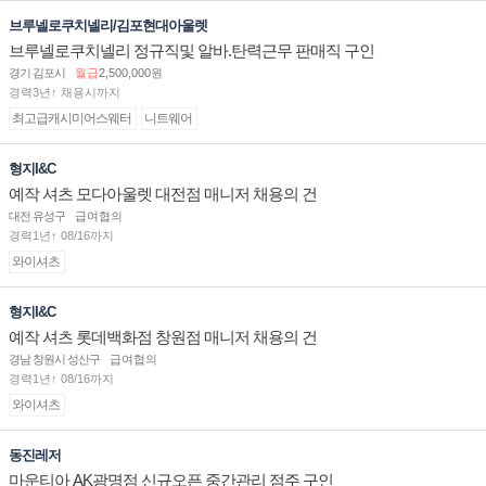
브루넬로쿠치넬리/김포현대아울렛
브루넬로쿠치넬리 정규직및 알바.탄력근무 판매직 구인
경기 김포시
월급
2,500,000원
경력3년↑ 채용시까지
최고급캐시미어스웨터
니트웨어
형지I&C
예작 셔츠 모다아울렛 대전점 매니저 채용의 건
대전 유성구
급여협의
경력1년↑ 08/16까지
와이셔츠
형지I&C
예작 셔츠 롯데백화점 창원점 매니저 채용의 건
경남 창원시 성산구
급여협의
경력1년↑ 08/16까지
와이셔츠
동진레저
마운티아 AK광명점 신규오픈 중간관리 점주 구인