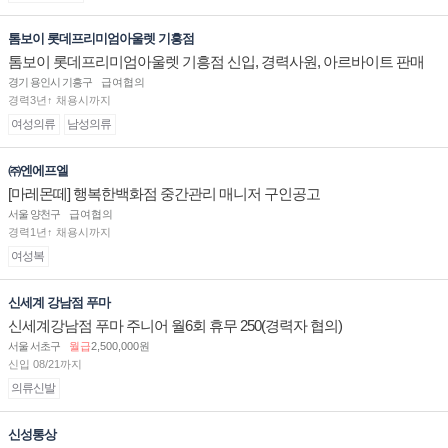
톰보이 롯데프리미엄아울렛 기흥점
톰보이 롯데프리미엄아울렛 기흥점 신입, 경력사원, 아르바이트 판매
직 구인합니다.
경기 용인시 기흥구
급여협의
경력3년↑ 채용시까지
여성의류
남성의류
㈜엔에프엘
[마레몬떼] 행복한백화점 중간관리 매니저 구인공고
서울 양천구
급여협의
경력1년↑ 채용시까지
여성복
신세계 강남점 푸마
신세계강남점 푸마 주니어 월6회 휴무 250(경력자 협의)
서울 서초구
월급
2,500,000원
신입 08/21까지
의류신발
신성통상