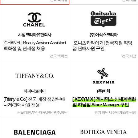
샤넬코리아유한회사
(주)아식스코리아
[CHANEL] Beauty Advisor Assistant
[오니츠카타이거] 전국지점 직영
백화점 및 면세점 채용
점 판매사원 구인
전국 백화점
전국 지점
티파니코리아
(주)비치
[Tiffany & Co.] 전국 매장 점장/부매
[ XEXYMIX ] 젝시믹스 신세계백화
니저/판매사원 채용
점 하남점 Store Manager 구인
서울,대전,부산,대구,전남광주,하남
경기 하남시 신세계百하남점