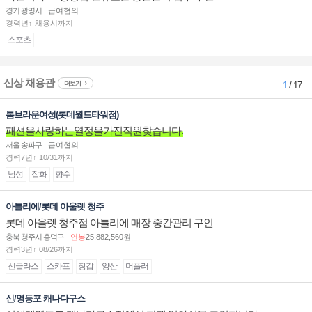
경기 광명시
급여협의
경력년↑ 채용시까지
스포츠
신상 채용관
더보기
1
/ 17
톰브라운여성(롯데월드타워점)
패션을사랑하는열정을가진직원찾습니다.
서울 송파구
급여협의
경력7년↑ 10/31까지
남성
잡화
향수
아틀리에/롯데 아울렛 청주
롯데 아울렛 청주점 아틀리에 매장 중간관리 구인
충북 청주시 흥덕구
연봉
25,882,560원
경력3년↑ 08/26까지
선글라스
스카프
장갑
양산
머플러
신/영등포 캐나다구스