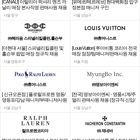
[CANALI] 이탈리아 럭셔리 맨즈 까
[유메르/메르레브] 현대백화점 압구
날리 매장 본사직영 판매사원 채용
정본점 매니저 구인
서울 중구
서울 강남구
㈜헤라음 스피넬리킬콜린,홀슨부
㈜휴머니스트
[더현대 서울] 스피넬리킬콜린 및
[LouisVuitton] 루이비통 코리아 전국
홀슨부 팝업 매장 정규직 채용
매장 점장/팀매니저/판매사원 채용
서울 영등포구
서울 지점
㈜휴머니스트
㈜명보아이엔씨
[ 신규오픈점 ] 폴로랄프로렌 명동/
[전국] 명보아이엔씨 - 명품시계/주
영등포/강남 매니저/부매니저/사원
얼리 판매사원 채용 (정규직-신입/
경력)
서울 강남구
서울 강남구
랄프로렌코리아
㈜ 제네바