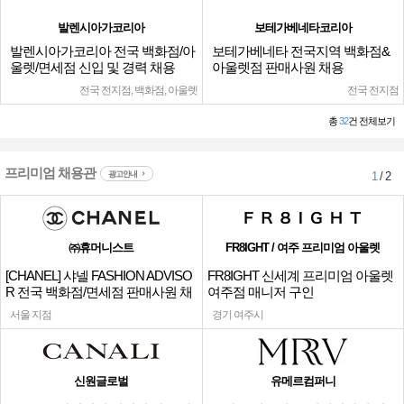
발렌시아가코리아
보테가베네타코리아
발렌시아가코리아 전국 백화점/아
보테가베네타 전국지역 백화점&
울렛/면세점 신입 및 경력 채용
아울렛점 판매사원 채용
전국 전지점, 백화점, 아울렛
전국 전지점
총
32
건 전체보기
프리미엄 채용관
광고안내
1
/ 2
㈜휴머니스트
FR8IGHT / 여주 프리미엄 아울렛
[CHANEL] 샤넬 FASHION ADVISO
FR8IGHT 신세계 프리미엄 아울렛
R 전국 백화점/면세점 판매사원 채
여주점 매니저 구인
용
서울 지점
경기 여주시
신원글로벌
유메르컴퍼니