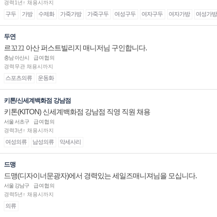
경력1년↑ 채용시까지
구두
가방
수제화
가죽가방
가죽구두
여성구두
여자구두
여자가방
여성가방
두연
르꼬끄 아산 퍼스트빌리지 매니저님 구인합니다.
충남 아산시
급여협의
경력무관 채용시까지
스포츠의류
운동화
키톤/신세계백화점 강남점
키톤(KITON) 신세계백화점 강남점 직영 직원 채용
서울 서초구
급여협의
경력3년↑ 채용시까지
여성의류
남성의류
악세사리
드맹
드맹(디자이너문광자)에서 경력있는 세일즈매니져님을 모십니다.
서울 강남구
급여협의
경력5년↑ 채용시까지
의류