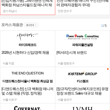
[신입지원가능] 그레이맨션 신세계
인천 스퀘어원 매니저 구인 (언더웨
백화점 하남스타필드점 매니저 채
어 판매자경험자 우대)
용
경기 하남시
인천 연수구
포커스 채용관
광고안내
1
/ 5
라이프레코드
파워피플컨설팅
2026년 시현하다 신입/경력 채용
[럭셔리] 시계 브랜드
서울 지점
서울 영등포구
디앤드퀘스천/서울시 백화점 최상급 점
키스템프
[디앤드퀘스천] 신규 백화점 매니저
[정규직/인센티브/복지포인트] 유명
및 스탭 채용 (직영, 정직원)
정장 브랜드 Sales 대규모 채용
서울 서초구
서울 송파구