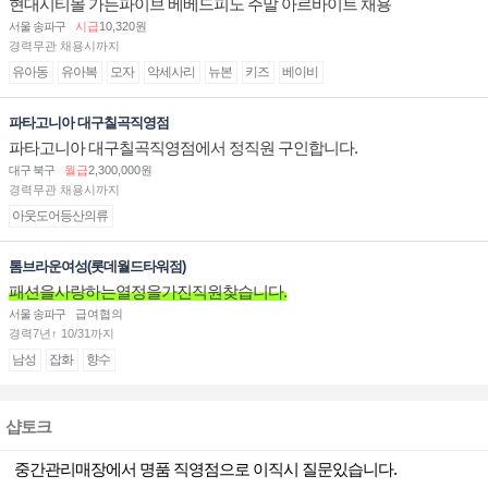
현대시티몰 가든파이브 베베드피노 주말 아르바이트 채용
서울 송파구
시급
10,320원
경력무관 채용시까지
유아동
유아복
모자
악세사리
뉴본
키즈
베이비
파타고니아 대구칠곡직영점
파타고니아 대구칠곡직영점에서 정직원 구인합니다.
대구 북구
월급
2,300,000원
경력무관 채용시까지
아웃도어등산의류
톰브라운여성(롯데월드타워점)
패션을사랑하는열정을가진직원찾습니다.
서울 송파구
급여협의
경력7년↑ 10/31까지
남성
잡화
향수
샵토크
중간관리매장에서 명품 직영점으로 이직시 질문있습니다.