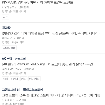
KIMMATIN 킴마틴 / 마뗑킴의 하이엔드컨템브랜드
서울 영등포구
급여협의
경력1년↑ 채용시까지
의류
청담30
[청담30] 갤러리아 타임월드점 뷰티 컨설턴트(매니저, 주니어, 시니어)
채용
대전 서구
급여협의
경력년↑ 채용시까지
뷰티화장품
AK 분당 _ 아르고티
[ AK 분당 ] Premium Tea Lounge _ 아르고티 중간관리 운영자 구인 _
경기 성남시 분당구
급여협의
경력3년↑ 채용시까지
카페
티카페
커피
베이커리
그랭드보떼 성수 플래그쉽스토어
그랭드보떼 성수 플래그쉽스토어 매니저 및 시니어 구인 (중국어 가능
자)
서울 성동구
급여협의
경력3년↑ 08/20까지