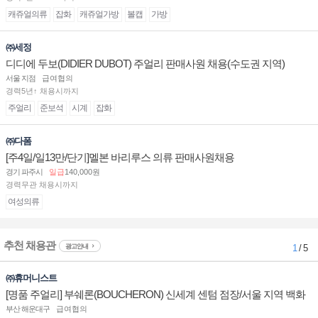
캐쥬얼의류
잡화
캐쥬얼가방
볼캡
가방
㈜세정
디디에 두보(DIDIER DUBOT) 주얼리 판매사원 채용(수도권 지역)
서울 지점
급여협의
경력5년↑ 채용시까지
주얼리
준보석
시계
잡화
㈜다폼
[주4일/일13만/단기]멜본 바리루스 의류 판매사원채용
경기 파주시
일급
140,000원
경력무관 채용시까지
여성의류
추천 채용관
광고안내
1
/ 5
㈜휴머니스트
[명품 주얼리] 부쉐론(BOUCHERON) 신세계 센텀 점장/서울 지역 백화
점 판매사원 채용
부산 해운대구
급여협의