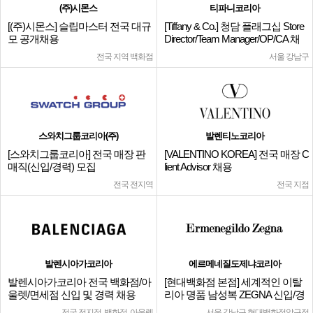
(주)시몬스
티파니코리아
[(주)시몬스] 슬립마스터 전국 대규
[Tiffany & Co.] 청담 플래그십 Store
모 공개채용
Director/Team Manager/OP/CA 채
용
전국 지역 백화점
서울 강남구
스와치그룹코리아(주)
발렌티노코리아
[스와치그룹코리아] 전국 매장 판
[VALENTINO KOREA] 전국 매장 C
매직(신입/경력) 모집
lient Advisor 채용
전국 전지역
전국 지점
발렌시아가코리아
에르메네질도제냐코리아
발렌시아가코리아 전국 백화점/아
[현대백화점 본점] 세계적인 이탈
울렛/면세점 신입 및 경력 채용
리아 명품 남성복 ZEGNA 신입/경
력
전국 전지점, 백화점, 아울렛
서울 강남구 현대백화점압구정