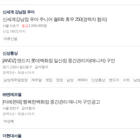
신세계 강남점 푸마
신세계강남점 푸마 주니어 월6회 휴무 250(경력자 협의)
서울 서초구
월급
2,500,000원
신입 08/21까지
의류신발
신성통상
[ANDZ] 앤드지 롯데백화점 일산점 중간관리자(매니저) 구인
경기 고양시 일산동구
급여협의
경력3년↑ 채용시까지
남성캐주얼정장
캐주얼
셋업
정장
남성
캐릭터
신성통상
앤드지
수트
남
㈜엔에프엘
[마레몬떼] 행복한백화점 중간관리 매니저 구인공고
서울 양천구
급여협의
경력1년↑ 채용시까지
여성복
더현대서울