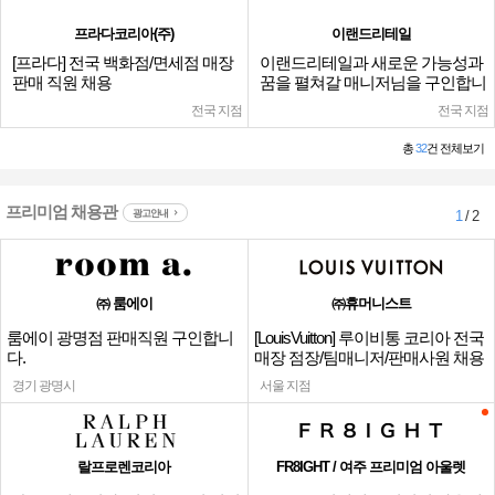
프라다코리아(주)
이랜드리테일
[프라다] 전국 백화점/면세점 매장
이랜드리테일과 새로운 가능성과
판매 직원 채용
꿈을 펼쳐갈 매니저님을 구인합니
다.
전국 지점
전국 지점
총
32
건 전체보기
프리미엄 채용관
광고안내
1
/ 2
㈜ 룸에이
㈜휴머니스트
룸에이 광명점 판매직원 구인합니
[LouisVuitton] 루이비통 코리아 전국
다.
매장 점장/팀매니저/판매사원 채용
경기 광명시
서울 지점
랄프로렌코리아
FR8IGHT / 여주 프리미엄 아울렛