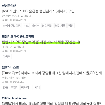
신성통상㈜
[ANDZ] 앤드지 NC 순천점 중간관리자(매니저) 구인
전남광주 순천시
급여협의
경력1년↑ 채용시까지
남성캐주얼정장
수트
남성복
남성정장
남성의류
정장
탑텐키즈 / NC 중앙로역점
탑텐키즈 [NC 중앙로역점] 매장 매니저 채용 (중간관리)
대전 중구
급여협의
경력1년↑ 채용시까지
아동복
㈜휴머니스트
[Grand Open] 티파니 코리아 청담플래그십 팀매니저,판매사원,OP/신세
계대전 판매사원 채용
서울 강남구
급여협의
경력8년↑ 09/06까지
명품
주얼리
럭셔리
시계
CH Carolina Herrera
[명품/CH 캐롤리나헤레라] 명품 판매 경력직 채용 (롯데에비뉴엘 명동/