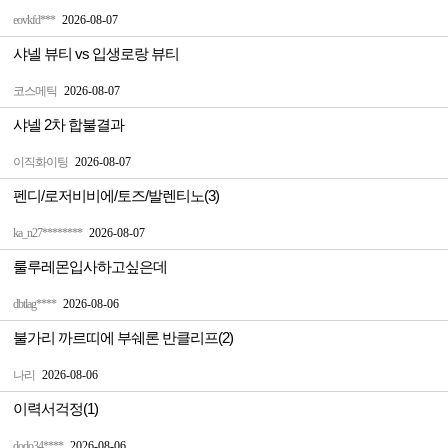
eovkfd***
2026-08-07
샤넬 뷰티 vs 입생로랑 뷰티
코스메틱
2026-08-07
샤넬 2차 합불결과
이직화이팅
2026-08-07
펜디/로저비비에/토즈/발렌티노(3)
ka_n27********
2026-08-07
룰루레몬입사하고싶은데
dbtlag****
2026-08-06
불가리 까르띠에 부쉐론 반클리프(2)
나리
2026-08-06
이력서걱정(1)
dodo34****
2026-08-06