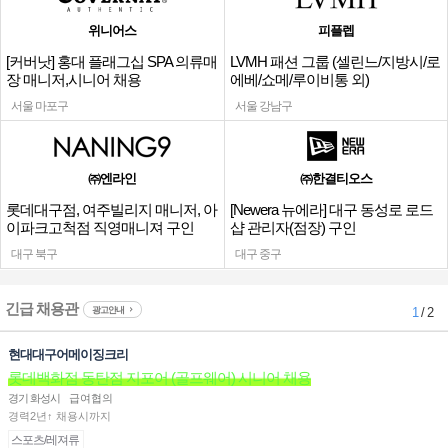
위니어스
피플렙
[커버낫] 홍대 플래그십 SPA 의류매
LVMH 패션 그룹 (셀린느/지방시/로
장 매니저,시니어 채용
에베/쇼메/루이비통 외)
서울 마포구
서울 강남구
㈜엔라인
㈜한결티오스
롯데대구점, 여주빌리지 매니저, 아
[Newera 뉴에라] 대구 동성로 로드
이파크고척점 직영매니져 구인
샵 관리자(점장) 구인
대구 북구
대구 중구
긴급 채용관
광고안내
1
/ 2
현대대구어메이징크리
롯데백화점 동탄점 지포어 (골프웨어) 시니어 채용
경기 화성시
급여협의
경력2년↑ 채용시까지
스포츠/레져류