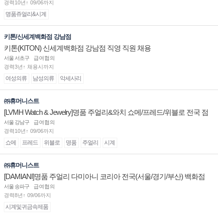
경력10년↑ 09/06까지
명품쥬얼리&시계
키톤/신세계백화점 강남점
키톤(KITON) 신세계백화점 강남점 직영 직원 채용
서울 서초구
급여협의
경력3년↑ 채용시까지
여성의류
남성의류
악세사리
㈜휴머니스트
[LVMH Watch & Jewelry]명품 주얼리&와치 쇼메/프레드/위블로 전국 점
장/부점장/판매사원 채용
서울 강남구
급여협의
경력10년↑ 09/06까지
쇼메
프레드
위블로
명품
주얼리
시계
㈜휴머니스트
[DAMIANI]명품 주얼리 다미아니 코리아 전국(서울/경기/부산) 백화점
부점장/판매사원 채용
서울 송파구
급여협의
경력8년↑ 09/06까지
시계및귀금속제품