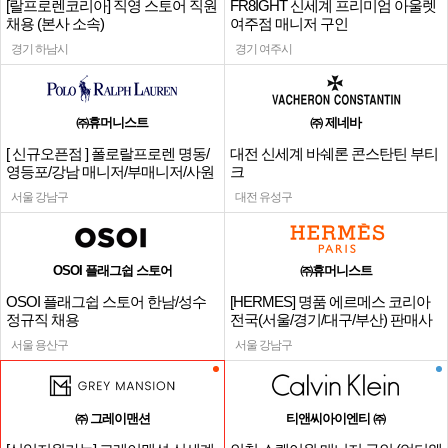
[랄프로렌코리아] 직영 스토어 직원
FR8IGHT 신세계 프리미엄 아울렛
채용 (본사 소속)
여주점 매니저 구인
경기 하남시
경기 여주시
㈜휴머니스트
㈜ 제네바
[ 신규오픈점 ] 폴로랄프로렌 명동/
대전 신세계 바쉐론 콘스탄틴 부티
영등포/강남 매니저/부매니저/사원
크
서울 강남구
대전 유성구
OSOI 플래그쉽 스토어
㈜휴머니스트
OSOI 플래그쉽 스토어 한남/성수
[HERMES] 명품 에르메스 코리아
정규직 채용
전국(서울/경기/대구/부산) 판매사
원
서울 용산구
서울 강남구
㈜ 그레이맨션
티앤씨아이엔티 ㈜