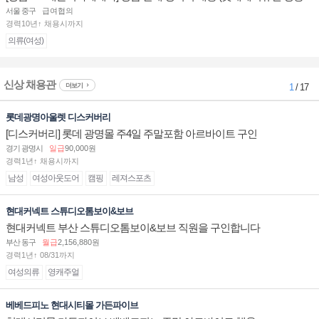
잠실/부산)
서울 중구
급여협의
경력10년↑ 채용시까지
의류(여성)
신상 채용관
더보기
1
/ 17
롯데광명아울렛 디스커버리
[디스커버리] 롯데 광명몰 주4일 주말포함 아르바이트 구인
경기 광명시
일급
90,000원
경력1년↑ 채용시까지
남성
여성아웃도어
캠핑
레져스포츠
현대커넥트 스튜디오톰보이&보브
현대커넥트 부산 스튜디오톰보이&보브 직원을 구인합니다
부산 동구
월급
2,156,880원
경력1년↑ 08/31까지
여성의류
영캐주얼
베베드피노 현대시티몰 가든파이브