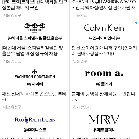
[유메르/메르레브] 현대백화점 압구
[CHANEL] 샤넬 FASHION ADVISO
정본점 매니저 구인
R 전국 백화점/면세점 판매사원 채
용
서울 강남구
서울 지점
㈜헤라음 스피넬리킬콜린,홀슨부
티앤씨아이엔티 ㈜
[더현대 서울] 스피넬리킬콜린 및
인천 스퀘어원 매니저 구인 (언더웨
홀슨부 팝업 매장 정규직 채용
어 판매자경험자 우대)
서울 영등포구
인천 연수구
㈜ 제네바
㈜ 룸에이
대전 신세계 바쉐론 콘스탄틴 부티
룸에이 광명점 판매직원 구인합니
크
다.
대전 유성구
경기 광명시
㈜휴머니스트
유메르컴퍼니