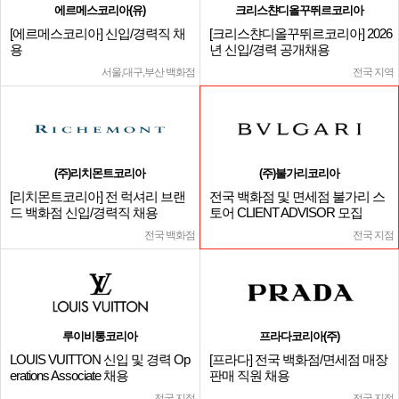
에르메스코리아(유)
크리스챤디올꾸뛰르코리아
[에르메스코리아] 신입/경력직 채
[크리스챤디올꾸뛰르코리아] 2026
용
년 신입/경력 공개채용
서울,대구,부산 백화점
전국 지역
(주)리치몬트코리아
(주)불가리코리아
[리치몬트코리아] 전 럭셔리 브랜
전국 백화점 및 면세점 불가리 스
드 백화점 신입/경력직 채용
토어 CLIENT ADVISOR 모집
전국 백화점
전국 지점
루이비통코리아
프라다코리아(주)
LOUIS VUITTON 신입 및 경력 Op
[프라다] 전국 백화점/면세점 매장
erations Associate 채용
판매 직원 채용
전국 지점
전국 지점