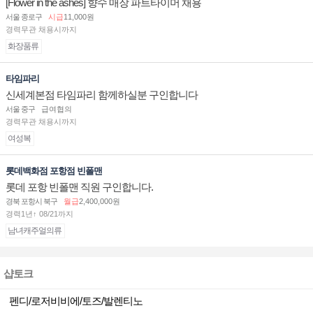
[Flower in the ashes] 향수 매장 파트타이머 채용
서울 종로구
시급
11,000원
경력무관 채용시까지
화장품류
타임파리
신세계본점 타임파리 함께하실분 구인합니다
서울 중구
급여협의
경력무관 채용시까지
여성복
롯데백화점 포항점 빈폴맨
롯데 포항 빈폴맨 직원 구인합니다.
경북 포항시 북구
월급
2,400,000원
경력1년↑ 08/21까지
남녀캐주얼의류
샵토크
펜디/로저비비에/토즈/발렌티노