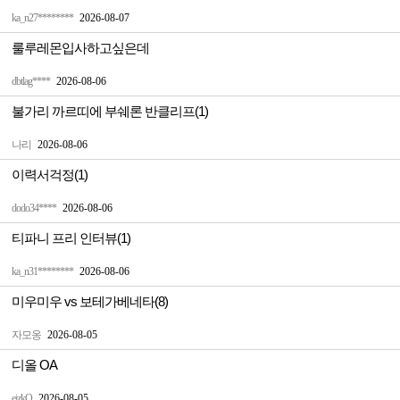
ka_n27********
2026-08-07
룰루레몬입사하고싶은데
dbtlag****
2026-08-06
불가리 까르띠에 부쉐론 반클리프(1)
나리
2026-08-06
이력서걱정(1)
dodo34****
2026-08-06
티파니 프리 인터뷰(1)
ka_n31********
2026-08-06
미우미우 vs 보테가베네타(8)
자모옹
2026-08-05
디올 OA
ejzkQ
2026-08-05