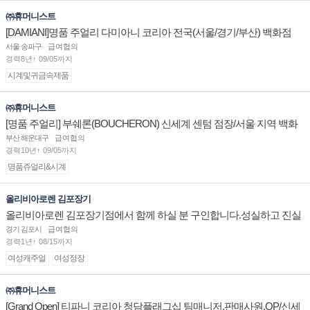
㈜휴머니스트
[DAMIANI]명품 주얼리 다미아니 코리아 전국(서울/경기/부산) 백화점
부점장/판매사원 채용
서울 송파구
급여협의
경력8년↑ 09/05까지
시계및귀금속제품
㈜휴머니스트
[명품 주얼리] 부쉐론(BOUCHERON) 신세계 센텀 점장/서울 지역 백화
점 판매사원 채용
부산 해운대구
급여협의
경력10년↑ 09/05까지
명품쥬얼리&시계
올리비아로렌 김포장기
올리비아로렌 김포장기점에서 함께 하실 분 구인합니다.성실하고 진실
된 마음 하나면 됩니다.
경기 김포시
급여협의
경력1년↑ 08/15까지
여성캐주얼
여성정장
㈜휴머니스트
[Grand Open] 티파니 코리아 청담플래그십 팀매니저,판매사원,OP/신세