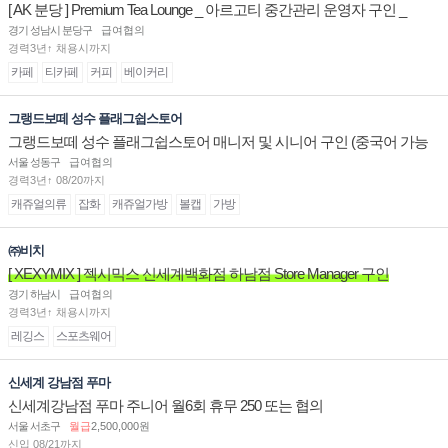
[ AK 분당 ] Premium Tea Lounge _ 아르고티 중간관리 운영자 구인 _
경기 성남시 분당구
급여협의
경력3년↑ 채용시까지
카페
티카페
커피
베이커리
그랭드보떼 성수 플래그쉽스토어
그랭드보떼 성수 플래그쉽스토어 매니저 및 시니어 구인 (중국어 가능
자)
서울 성동구
급여협의
경력3년↑ 08/20까지
캐쥬얼의류
잡화
캐쥬얼가방
볼캡
가방
㈜비치
[ XEXYMIX ] 젝시믹스 신세계백화점 하남점 Store Manager 구인
경기 하남시
급여협의
경력3년↑ 채용시까지
레깅스
스포츠웨어
신세계 강남점 푸마
신세계강남점 푸마 주니어 월6회 휴무 250 또는 협의
서울 서초구
월급
2,500,000원
신입 08/21까지