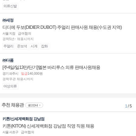
의류신발
㈜세정
디디에 두보(DIDIER DUBOT) 주얼리 판매사원 채용(수도권 지역)
서울 지점
급여협의
경력5년↑ 채용시까지
주얼리
준보석
시계
잡화
㈜다폼
[주4일/일13만/단기]멜본 바리루스 의류 판매사원채용
경기 파주시
일급
140,000원
경력무관 채용시까지
여성의류
추천 채용관
광고안내
1
/ 5
키톤/신세계백화점 강남점
키톤(KITON) 신세계백화점 강남점 직영 직원 채용
서울 서초구
급여협의