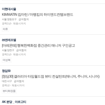
더현대서울
KIMMATIN 킴마틴 / 마뗑킴의 하이엔드컨템브랜드
서울 영등포구
급여협의
경력1년↑ 채용시까지
의류
㈜엔에프엘
[마레몬떼] 행복한백화점 중간관리 매니저 구인공고
서울 양천구
급여협의
경력1년↑ 채용시까지
여성복
청담30
[청담30] 갤러리아 타임월드점 뷰티 컨설턴트(매니저, 주니어, 시니어)
채용
대전 서구
급여협의
경력년↑ 채용시까지
뷰티화장품
AK 분당 _ 아르고티