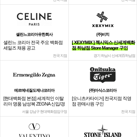
셀린느코리아유한회사
(주)비치
셀린느 코리아 전국 주요 백화점
[ XEXYMIX ] 젝시믹스 신세계백화
세일즈 채용 공고
점 하남점 Store Manager 구인
전국 지점
경기 하남시 신세계百하남점
에르메네질도제냐코리아
(주)아식스코리아
[현대백화점 본점] 세계적인 이탈
[오니츠카타이거] 전국지점 직영
리아 명품 남성복 ZEGNA 신입/경
점 판매사원 구인
력
서울 강남구 현대백화점압구정
전국 지점