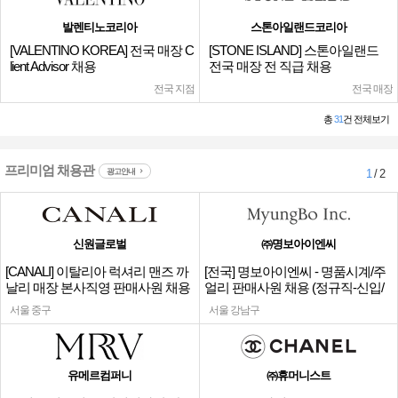
발렌티노코리아
스톤아일랜드코리아
[VALENTINO KOREA] 전국 매장 C
[STONE ISLAND] 스톤아일랜드
lient Advisor 채용
전국 매장 전 직급 채용
전국 지점
전국 매장
총
31
건 전체보기
프리미엄 채용관
광고안내
1
/ 2
신원글로벌
㈜명보아이엔씨
[CANALI] 이탈리아 럭셔리 맨즈 까
[전국] 명보아이엔씨 - 명품시계/주
날리 매장 본사직영 판매사원 채용
얼리 판매사원 채용 (정규직-신입/
경력)
서울 중구
서울 강남구
유메르컴퍼니
㈜휴머니스트