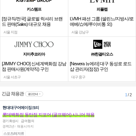
키스템프
피플렙
[정규직/전국] 글로벌 럭셔리 브랜
LVMH 패션 그룹 (셀린느/지방시/로
드 판매(Sales) 대규모 채용
에베/쇼메/루이비통 외)
서울 지점
서울 강남구
지미추코리아
㈜한결티오스
[JIMMY CHOO] 신세계백화점 강남
[Newera 뉴에라] 대구 동성로 로드
점 판매사원(계약직) 구인
샵 관리자(점장) 구인
서울 서초구
대구 중구
긴급 채용관
광고안내
1
/ 2
현대대구어메이징크리
롯데백화점 동탄점 지포어 (골프웨어) 시니어 채용
경기 화성시
급여협의
경력2년↑ 채용시까지
스포츠/레져류