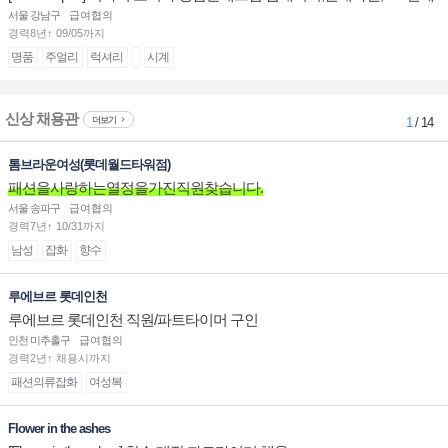
계대전 판매사원 채용
서울 강남구
급여협의
경력8년↑ 09/05까지
명품
주얼리
럭셔리
시계
신상 채용관
더보기
1
/ 14
톰브라운여성(롯데월드타워점)
패션을사랑하는열정을가진직원찾습니다.
서울 송파구
급여협의
경력7년↑ 10/31까지
남성
잡화
향수
루에브르 롯데인천
루에브르 롯데인천 직원/파트타이머 구인
인천 미추홀구
급여협의
경력2년↑ 채용시까지
패션의류잡화
여성복
Flower in the ashes