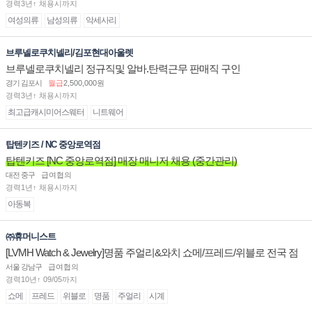
경력3년↑ 채용시까지
여성의류
남성의류
악세사리
브루넬로쿠치넬리/김포현대아울렛
브루넬로쿠치넬리 정규직및 알바.탄력근무 판매직 구인
경기 김포시
월급
2,500,000원
경력3년↑ 채용시까지
최고급캐시미어스웨터
니트웨어
탑텐키즈 / NC 중앙로역점
탑텐키즈 [NC 중앙로역점] 매장 매니저 채용 (중간관리)
대전 중구
급여협의
경력1년↑ 채용시까지
아동복
㈜휴머니스트
[LVMH Watch & Jewelry]명품 주얼리&와치 쇼메/프레드/위블로 전국 점
장/부점장/판매사원 채용
서울 강남구
급여협의
경력10년↑ 09/05까지
쇼메
프레드
위블로
명품
주얼리
시계