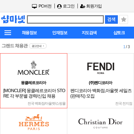
PC버전
로그인
회원가입
채용정보
인재정보
지도검색
샵토크
그랜드 채용관
광고안내
1
/ 3
몽클레르코리아
(주)펜디코리아
[MONCLER] 몽클레르코리아 STO
펜디코리아 백화점,아울렛 세일즈
RE 각 부문별 경력/신입 채용
(판매직) 모집
전국 백화점/아울렛/쇼핑몰
전국 전지점