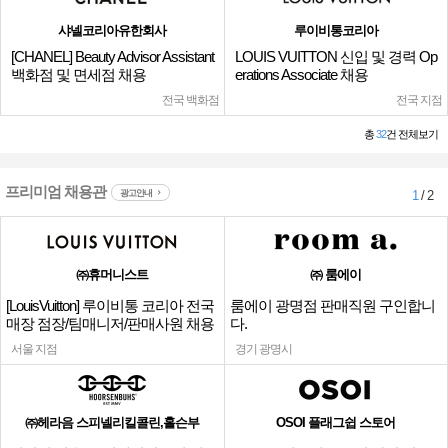
샤넬코리아유한회사
루이비통코리아
[CHANEL] Beauty Advisor Assistant
LOUIS VUITTON 신입 및 경력 Op
백화점 및 면세점 채용
erations Associate 채용
전국 백화점
전국 지점
총
32
건 전체보기
프리미엄 채용관
광고안내
1
/ 2
㈜휴머니스트
㈜ 룸에이
[LouisVuitton] 루이비통 코리아 전국
룸에이 광명점 판매직원 구인합니
매장 점장/팀매니저/판매사원 채용
다.
서울 지점
경기 광명시
㈜헤라음 스피넬리킬콜린,홀슨부
OSOI 플래그쉽 스토어