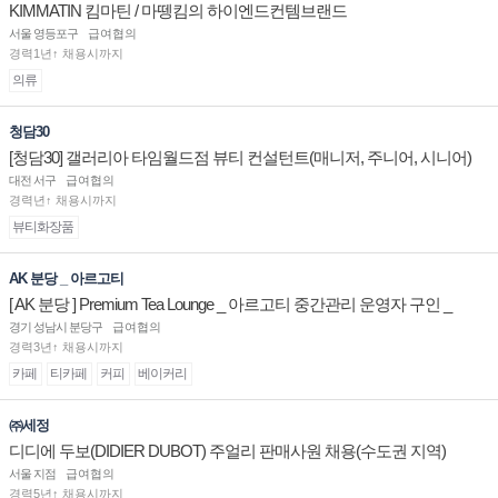
KIMMATIN 킴마틴 / 마뗑킴의 하이엔드컨템브랜드
서울 영등포구
급여협의
경력1년↑ 채용시까지
의류
청담30
[청담30] 갤러리아 타임월드점 뷰티 컨설턴트(매니저, 주니어, 시니어)
채용
대전 서구
급여협의
경력년↑ 채용시까지
뷰티화장품
AK 분당 _ 아르고티
[ AK 분당 ] Premium Tea Lounge _ 아르고티 중간관리 운영자 구인 _
경기 성남시 분당구
급여협의
경력3년↑ 채용시까지
카페
티카페
커피
베이커리
㈜세정
디디에 두보(DIDIER DUBOT) 주얼리 판매사원 채용(수도권 지역)
서울 지점
급여협의
경력5년↑ 채용시까지