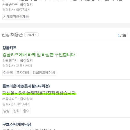
부점장/판매사원 채용
서울 송파구
급여협의
경력8년↑ 09/07까지
시계및귀금속제품
신상 채용관
더보기
1
/ 16
캉골키즈
캉골키즈에서 하께 일 하실분 구인합니다
강원 원주시
급여협의
경력1년↑ 채용시까지
아동복
모자가방
캉골키즈베이비
톰브라운여성(롯데월드타워점)
패션을사랑하는열정을가진직원찾습니다.
서울 송파구
급여협의
경력7년↑ 10/31까지
남성
잡화
향수
구호 신세계하남점