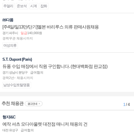
주얼리
준보석
시계
잡화
㈜다폼
[주4일/일13만/단기]멜본 바리루스 의류 판매사원채용
경기 파주시
일급
140,000원
경력무관 채용시까지
여성의류
S.T. Dupont (Paris)
듀퐁 수입 매장에서 직원 구인합니다. (현대백화점 판교점)
경기 성남시 분당구
급여협의
경력2년↑ 채용시까지
남성수입토탈명품
추천 채용관
광고안내
1
/ 4
형지I&C
예작 셔츠 모다아울렛 대전점 매니저 채용의 건
대전 유성구
급여협의