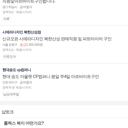
직원및아르바이트구인합니다.
경기 하남시
급여협의
경력3년↑ 채용시까지
의류
시에라디자인 북한산성점
신규오픈 시에라디자인 북한산성 판매직원 및 파트타이머 구인
서울 은평구
월급
2,300,000원
경력1년↑ 채용시까지
아웃도어
현대송도 cp컴퍼니
현대 송도 아울렛 CP컴퍼니 평일 주4일 아르바이트구인
인천 연수구
급여협의
경력무관 채용시까지
남성캐주얼
샵토크
롤렉스 복지 어떤가요?