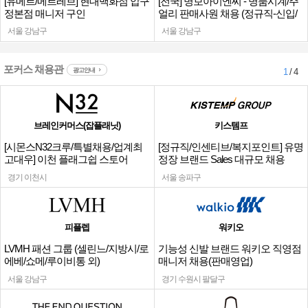
[유메르/메르레브] 현대백화점 압구
[전국] 명보아이엔씨 - 명품시계/주
정본점 매니저 구인
얼리 판매사원 채용 (정규직-신입/
경력)
서울 강남구
서울 강남구
포커스 채용관
광고안내
1
/ 4
브레인커머스(잡플래닛)
키스템프
[시몬스N32크루/특별채용/업계최
[정규직/인센티브/복지포인트] 유명
고대우] 이천 플래그쉽 스토어
정장 브랜드 Sales 대규모 채용
경기 이천시
서울 송파구
피플렙
워키오
LVMH 패션 그룹 (셀린느/지방시/로
기능성 신발 브랜드 워키오 직영점
에베/쇼메/루이비통 외)
매니저 채용(판매영업)
서울 강남구
경기 수원시 팔달구