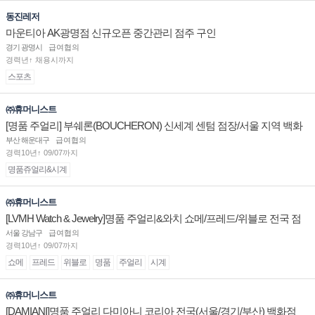
동진레저
마운티아 AK광명점 신규오픈 중간관리 점주 구인
경기 광명시
급여협의
경력년↑ 채용시까지
스포츠
㈜휴머니스트
[명품 주얼리] 부쉐론(BOUCHERON) 신세계 센텀 점장/서울 지역 백화
점 판매사원 채용
부산 해운대구
급여협의
경력10년↑ 09/07까지
명품쥬얼리&시계
㈜휴머니스트
[LVMH Watch & Jewelry]명품 주얼리&와치 쇼메/프레드/위블로 전국 점
장/부점장/판매사원 채용
서울 강남구
급여협의
경력10년↑ 09/07까지
쇼메
프레드
위블로
명품
주얼리
시계
㈜휴머니스트
[DAMIANI]명품 주얼리 다미아니 코리아 전국(서울/경기/부산) 백화점