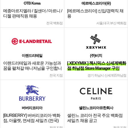
OTB Korea
에르메스코리아(유)
메종마르지엘라 / 질샌더 / 마르니 /
[에르메스코리아] 신입/경력직 채
디젤 판매직원 채용
용
전국 백화점
서울,대구,부산 백화점
이랜드리테일
(주)비치
이랜드리테일과 새로운 가능성과
[ XEXYMIX ] 젝시믹스 신세계백화
꿈을 펼쳐갈 매니저님을 구인합니
점 하남점 Store Manager 구인
다.
전국 지점
경기 하남시 신세계百하남점
버버리코리아
셀린느코리아유한회사
[BURBERRY] 버버리코리아 백화
셀린느 코리아 전국 주요 백화점
점, 아울렛, 면세점 세일즈 (전국)
세일즈 채용 공고
전국 지점
전국 지점