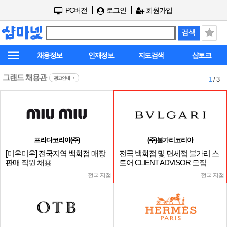
PC버전
로그인
회원가입
채용정보
인재정보
지도검색
샵토크
그랜드 채용관
광고안내
1
/ 3
프라다코리아(주)
(주)불가리코리아
[미우미우] 전국지역 백화점 매장
전국 백화점 및 면세점 불가리 스
판매 직원 채용
토어 CLIENT ADVISOR 모집
전국 지점
전국 지점