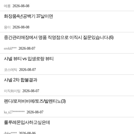
메롱
2026-08-08
화장품4년공백기 37살이면
융이
2026-08-08
중간관리매장에서 명품 직영점으로 이직시 질문있습니다.(6)
eovkfd***
2026-08-07
샤넬 뷰티 vs 입생로랑 뷰티
코스메틱
2026-08-07
샤넬 2차 합불결과
이직화이팅
2026-08-07
펜디/로저비비에/토즈/발렌티노(3)
ka_n27********
2026-08-07
룰루레몬입사하고싶은데
dbtlag****
2026-08-06