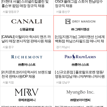
[더현대 서울] 스피넬리킬콜린 및
OSOI 플래그쉽 스토어 한남/성수
홀슨부 팝업 매장 정규직 채용
정규직 채용
서울 영등포구
서울 용산구
신원글로벌
㈜ 그레이맨션
[CANALI] 이탈리아 럭셔리 맨즈 까
[신입지원가능] 그레이맨션 신세계
날리 매장 본사직영 판매사원 채용
백화점 하남스타필드점 매니저 채
용
서울 중구
경기 하남시
㈜휴머니스트
㈜휴머니스트
[리치몬트코리아] 럭셔리 브랜드별
[ 신규오픈점 ] 폴로랄프로렌 명동/
전국 판매사원/OP 채용
영등포/강남 매니저/부매니저/사원
서울 지점
서울 강남구
유메르컴퍼니
㈜명보아이엔씨