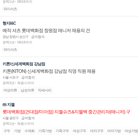
경력1년↑ 08/16까지
와이셔츠
형지I&C
예작 셔츠 롯데백화점 창원점 매니저 채용의 건
경남 창원시 성산구
급여협의
경력1년↑ 08/16까지
와이셔츠
키톤/신세계백화점 강남점
키톤(KITON) 신세계백화점 강남점 직영 직원 채용
서울 서초구
급여협의
경력3년↑ 채용시까지
여성의류
남성의류
악세사리
㈜ 지젤
롯데백화점(건대점/미아점) 지젤슈즈&지젤백 중간관리자(매니저) 구
인합니다
서울 광진구
급여협의
경력1년↑ 채용시까지
구두
가방
수제화
가죽가방
가죽구두
여성구두
여자구두
여자가방
여성가방