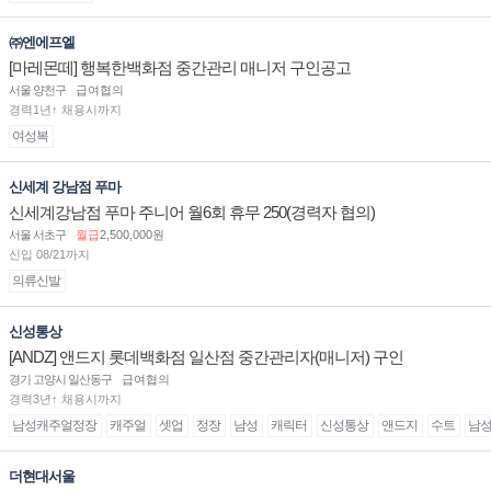
㈜엔에프엘
[마레몬떼] 행복한백화점 중간관리 매니저 구인공고
서울 양천구
급여협의
경력1년↑ 채용시까지
여성복
신세계 강남점 푸마
신세계강남점 푸마 주니어 월6회 휴무 250(경력자 협의)
서울 서초구
월급
2,500,000원
신입 08/21까지
의류신발
신성통상
[ANDZ] 앤드지 롯데백화점 일산점 중간관리자(매니저) 구인
경기 고양시 일산동구
급여협의
경력3년↑ 채용시까지
남성캐주얼정장
캐주얼
셋업
정장
남성
캐릭터
신성통상
앤드지
수트
남
더현대서울