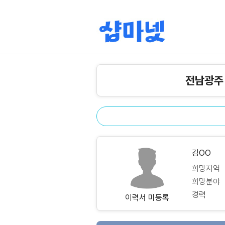
전남광주
김OO
희망지역
희망분야
경력
이력서 미등록