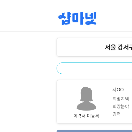
서울 강서
서OO
희망지역
희망분야
경력
이력서 미등록