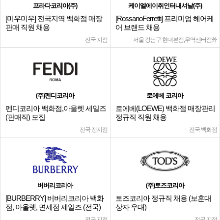
프라다코리아(주)
케이엘에이취인터내셔날(주)
[미우미우] 전국지역 백화점 매장
[RossanoFerretti] 프리미엄 헤어케
판매 직원 채용
어 브랜드 채용
전국 지점
서울 강남구 현대본점,무역센터점外
(주)펜디코리아
로에베 코리아
펜디코리아 백화점,아울렛 세일즈
로에베(LOEWE) 백화점 매장관리
(판매직) 모집
정규직 직원 채용
전국 전지점
전국 백화점
버버리코리아
(주)토즈코리아
[BURBERRY] 버버리코리아 백화
토즈코리아 정규직 채용 (보훈대
점, 아울렛, 면세점 세일즈 (전국)
상자 우대)
전국 지점
전국 지점