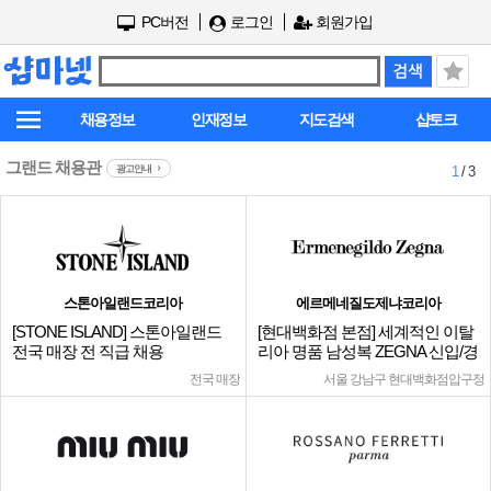
PC버전
로그인
회원가입
채용정보
인재정보
지도검색
샵토크
그랜드 채용관
광고안내
1
/ 3
스톤아일랜드코리아
에르메네질도제냐코리아
[STONE ISLAND] 스톤아일랜드
[현대백화점 본점] 세계적인 이탈
전국 매장 전 직급 채용
리아 명품 남성복 ZEGNA 신입/경
력
전국 매장
서울 강남구 현대백화점압구정