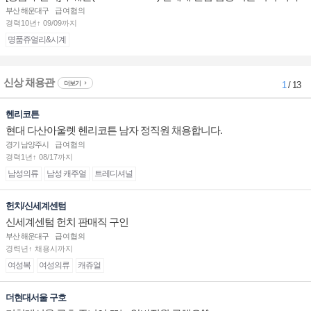
점 판매사원 채용
부산 해운대구
급여협의
경력10년↑ 09/09까지
명품쥬얼리&시계
신상 채용관
더보기
1
/ 13
헨리코튼
현대 다산아울렛 헨리코튼 남자 정직원 채용합니다.
경기 남양주시
급여협의
경력1년↑ 08/17까지
남성의류
남성 캐주얼
트레디셔널
헌치/신세계센텀
신세계센텀 헌치 판매직 구인
부산 해운대구
급여협의
경력년↑ 채용시까지
여성복
여성의류
캐쥬얼
더현대서울 구호