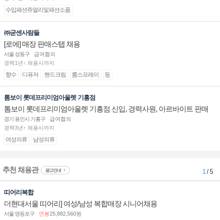
수입패션쥬얼리및패션소품
㈜굳센사람들
[로에] 매장 판매스탭 채용
서울 성동구
급여협의
경력1년↑ 채용시까지
향수
디퓨저
핸드크림
룸스프레이
등
톰보이 롯데프리미엄아울렛 기흥점
톰보이 롯데프리미엄아울렛 기흥점 신입, 경력사원, 아르바이트 판매
직 구인합니다.
경기 용인시 기흥구
급여협의
경력3년↑ 채용시까지
여성의류
남성의류
추천 채용관
광고안내
1
/ 5
띠어리복합
더현대서울 띠어리] 여성/남성 복합매장 시니어채용
서울 영등포구
연봉
25,882,560원