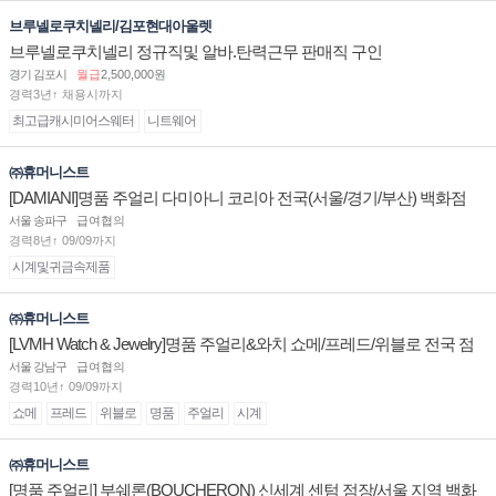
브루넬로쿠치넬리/김포현대아울렛
브루넬로쿠치넬리 정규직및 알바.탄력근무 판매직 구인
경기 김포시
월급
2,500,000원
경력3년↑ 채용시까지
최고급캐시미어스웨터
니트웨어
㈜휴머니스트
[DAMIANI]명품 주얼리 다미아니 코리아 전국(서울/경기/부산) 백화점
부점장/판매사원 채용
서울 송파구
급여협의
경력8년↑ 09/09까지
시계및귀금속제품
㈜휴머니스트
[LVMH Watch & Jewelry]명품 주얼리&와치 쇼메/프레드/위블로 전국 점
장/부점장/판매사원 채용
서울 강남구
급여협의
경력10년↑ 09/09까지
쇼메
프레드
위블로
명품
주얼리
시계
㈜휴머니스트
[명품 주얼리] 부쉐론(BOUCHERON) 신세계 센텀 점장/서울 지역 백화