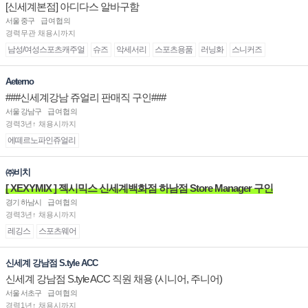
[신세계본점] 아디다스 알바구함
서울 중구
급여협의
경력무관 채용시까지
남성/여성스포츠캐주얼
슈즈
악세서리
스포츠용품
러닝화
스니커즈
Aeterno
###신세계강남 쥬얼리 판매직 구인###
서울 강남구
급여협의
경력3년↑ 채용시까지
에떼르노파인쥬얼리
㈜비치
[ XEXYMIX ] 젝시믹스 신세계백화점 하남점 Store Manager 구인
경기 하남시
급여협의
경력3년↑ 채용시까지
레깅스
스포츠웨어
신세계 강남점 S.tyle ACC
신세계 강남점 S.tyle ACC 직원 채용 (시니어, 주니어)
서울 서초구
급여협의
경력1년↑ 채용시까지