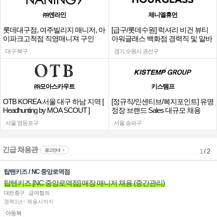
㈜엔라인
제니엘휴먼
롯데대구점, 여주빌리지 매니저, 아
[급구/롯데수원] 럭셔리 비건 뷰티
이파크고척점 직영매니져 구인
아워글래스 백화점 경력직 및 알바
채용
대구 북구
경기 수원시 권선구
㈜모아스카우트
키스템프
OTB KOREA 서울 대구 하남 지역 [
[정규직/인센티브/복지포인트] 유명
Headhunting by MOA SCOUT ]
정장 브랜드 Sales 대규모 채용
서울 영등포구
서울 송파구
긴급 채용관
광고안내
1
/ 2
탑텐키즈 / NC 중앙로역점
탑텐키즈 [NC 중앙로역점] 매장 매니저 채용 (중간관리)
대전 중구
급여협의
경력1년↑ 채용시까지
아동복