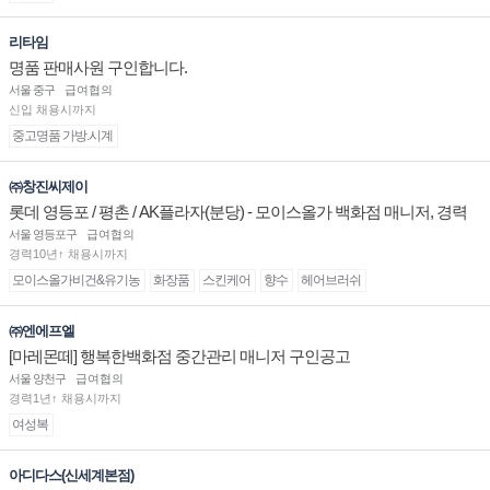
리타임
명품 판매사원 구인합니다.
서울 중구
급여협의
신입 채용시까지
중고명품 가방.시계
㈜창진씨제이
롯데 영등포 / 평촌 / AK플라자(분당) - 모이스올가 백화점 매니저, 경력
및 신입 판매직 채용
서울 영등포구
급여협의
경력10년↑ 채용시까지
모이스올가비건&유기농
화장품
스킨케어
향수
헤어브러쉬
㈜엔에프엘
[마레몬떼] 행복한백화점 중간관리 매니저 구인공고
서울 양천구
급여협의
경력1년↑ 채용시까지
여성복
아디다스(신세계본점)