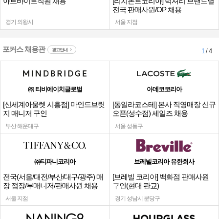
아르바이트직원 채용
[리치몬트코리아] 럭셔리 브랜드별
전국 판매사원/OP 채용
경기 의왕시
서울 지점
포커스 채용관
광고안내
1
/ 4
㈜ 티비에이치글로벌
아데코코리아
[신세계아울렛 시흥점] 마인드브릿
[동일라코스테] 본사 직영매장 신규
지 매니저 구인
오픈(성수점) 세일즈 채용
부산 해운대구
서울 성동구
㈜티파니코리아
브레빌코리아 유한회사
전국(서울/대전/부산/대구/광주) 매
[브레빌 코리아] 백화점 판매사원
장 점장/부매니저/판매사원 채용
구인(현대 판교)
서울 지점
경기 성남시 분당구