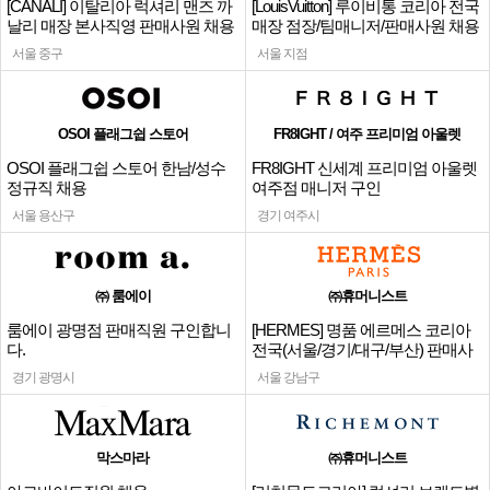
[CANALI] 이탈리아 럭셔리 맨즈 까
[LouisVuitton] 루이비통 코리아 전국
날리 매장 본사직영 판매사원 채용
매장 점장/팀매니저/판매사원 채용
서울 중구
서울 지점
OSOI 플래그쉽 스토어
FR8IGHT / 여주 프리미엄 아울렛
OSOI 플래그쉽 스토어 한남/성수
FR8IGHT 신세계 프리미엄 아울렛
정규직 채용
여주점 매니저 구인
서울 용산구
경기 여주시
㈜ 룸에이
㈜휴머니스트
룸에이 광명점 판매직원 구인합니
[HERMES] 명품 에르메스 코리아
다.
전국(서울/경기/대구/부산) 판매사
원
경기 광명시
서울 강남구
막스마라
㈜휴머니스트