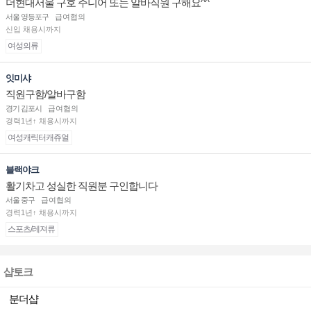
더현대서울 구호 주니어 또는 알바직원 구해요^^
서울 영등포구
급여협의
신입 채용시까지
여성의류
잇미샤
직원구함/알바구함
경기 김포시
급여협의
경력1년↑ 채용시까지
여성캐릭터캐쥬얼
블랙야크
활기차고 성실한 직원분 구인합니다
서울 중구
급여협의
경력1년↑ 채용시까지
스포츠/레져류
샵토크
분더샵