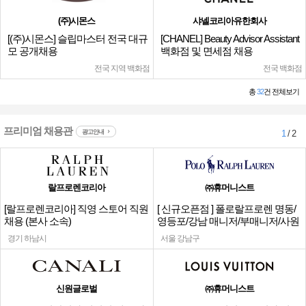
(주)시몬스
샤넬코리아유한회사
[(주)시몬스] 슬립마스터 전국 대규
[CHANEL] Beauty Advisor Assistant
모 공개채용
백화점 및 면세점 채용
전국 지역 백화점
전국 백화점
총
32
건 전체보기
프리미엄 채용관
광고안내
1
/ 2
랄프로렌코리아
㈜휴머니스트
[랄프로렌코리아] 직영 스토어 직원
[ 신규오픈점 ] 폴로랄프로렌 명동/
채용 (본사 소속)
영등포/강남 매니저/부매니저/사원
경기 하남시
서울 강남구
신원글로벌
㈜휴머니스트