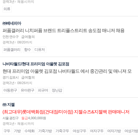
경력3년↑ 채용시까지
의류
㈜베네피아
퍼퓸갤러리 니치퍼퓸 브랜드 트리플스트리트 송도점 매니저 채용
인천 연수구
급여협의
경력3년↑ 08/20까지
퍼퓸갤러리
향수
디퓨저
나비타월드/현대 프리미엄 아울렛 김포점
현대 프리미엄 아울렛 김포점 나비타월드 에서 중간관리 및 매니져 모
십니다.
경기 김포시
급여협의
경력2년↑ 08/26까지
아동완구
유아완구
피규어
장난감
㈜ 지젤
(최고대우)롯데백화점(건대점/미아점) 지젤슈즈&지젤백 판매매니저
(직원) 구인합니다
서울 광진구
월급
4,000,000원
경력1년↑ 채용시까지
구두
가방
수제화
가죽가방
가죽구두
여성구두
여자구두
여자가방
여성가방