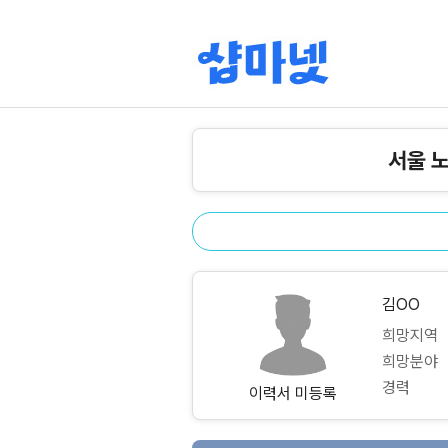
서울 
김OO
희망지역
희망분야
경력
이력서 미등록