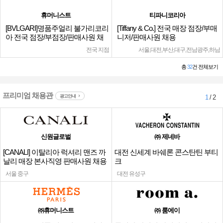
휴머니스트
티파니코리아
[BVLGARI]명품주얼리 불가리코리
[Tiffany & Co.] 전국 매장 점장/부매
아 전국 점장/부점장/판매사원 채
니저/판매사원 채용
용
전국 지점
서울,대전,부산,대구,전남광주,하남
총
32
건 전체보기
프리미엄 채용관
광고안내
1
/ 2
신원글로벌
㈜ 제네바
[CANALI] 이탈리아 럭셔리 맨즈 까
대전 신세계 바쉐론 콘스탄틴 부티
날리 매장 본사직영 판매사원 채용
크
서울 중구
대전 유성구
㈜휴머니스트
㈜ 룸에이