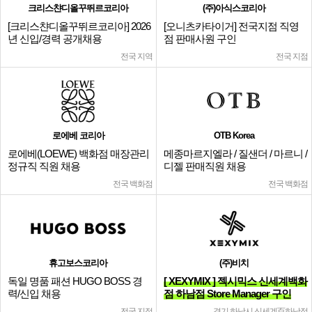
크리스챤디올꾸뛰르코리아
(주)아식스코리아
[크리스챤디올꾸뛰르코리아] 2026
[오니츠카타이거] 전국지점 직영
년 신입/경력 공개채용
점 판매사원 구인
전국 지역
전국 지점
로에베 코리아
OTB Korea
로에베(LOEWE) 백화점 매장관리
메종마르지엘라 / 질샌더 / 마르니 /
정규직 직원 채용
디젤 판매직원 채용
전국 백화점
전국 백화점
휴고보스코리아
(주)비치
독일 명품 패션 HUGO BOSS 경
[ XEXYMIX ] 젝시믹스 신세계백화
력/신입 채용
점 하남점 Store Manager 구인
전국 지점
경기 하남시 신세계百하남점