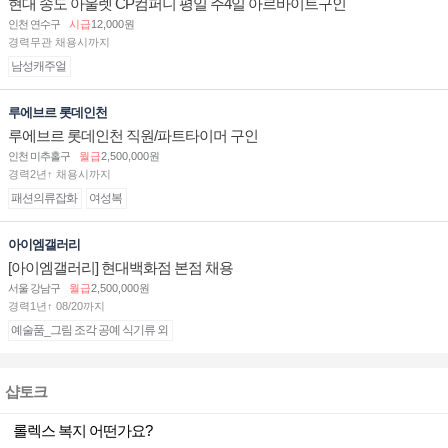
현대 송도 아울렛 CP컴퍼니 평일 주4일 아르바이트구인
인천 연수구
시급
12,000원
경력무관 채용시까지
남성캐주얼
루에브르 롯데인천
루에브르 롯데인천 직원/파트타이머 구인
인천 미추홀구
월급
2,500,000원
경력2년↑ 채용시까지
패션의류잡화
여성복
아이엠갤러리
[아이엠갤러리] 현대백화점 본점 채용
서울 강남구
월급
2,500,000원
경력1년↑ 08/20까지
예술품_그림 조각 공예 식기류 외
샵토크
롤렉스 복지 어떤가요?