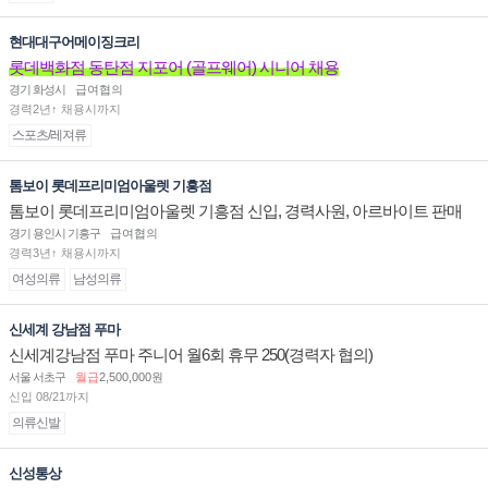
현대대구어메이징크리
롯데백화점 동탄점 지포어 (골프웨어) 시니어 채용
경기 화성시
급여협의
경력2년↑ 채용시까지
스포츠/레져류
톰보이 롯데프리미엄아울렛 기흥점
톰보이 롯데프리미엄아울렛 기흥점 신입, 경력사원, 아르바이트 판매
직 구인합니다.
경기 용인시 기흥구
급여협의
경력3년↑ 채용시까지
여성의류
남성의류
신세계 강남점 푸마
신세계강남점 푸마 주니어 월6회 휴무 250(경력자 협의)
서울 서초구
월급
2,500,000원
신입 08/21까지
의류신발
신성통상