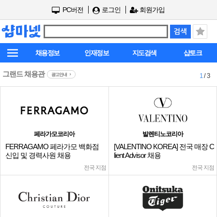
PC버전
로그인
회원가입
채용정보
인재정보
지도검색
샵토크
그랜드 채용관
광고안내
1
/ 3
페라가모코리아
발렌티노코리아
FERRAGAMO 페라가모 백화점
[VALENTINO KOREA] 전국 매장 C
신입 및 경력사원 채용
lient Advisor 채용
전국 지점
전국 지점