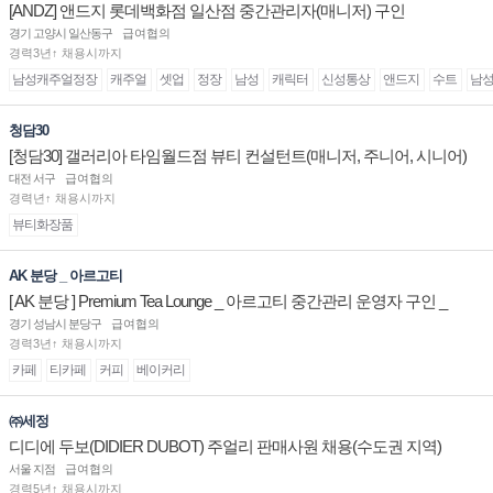
[ANDZ] 앤드지 롯데백화점 일산점 중간관리자(매니저) 구인
경기 고양시 일산동구
급여협의
경력3년↑ 채용시까지
남성캐주얼정장
캐주얼
셋업
정장
남성
캐릭터
신성통상
앤드지
수트
남
청담30
[청담30] 갤러리아 타임월드점 뷰티 컨설턴트(매니저, 주니어, 시니어)
채용
대전 서구
급여협의
경력년↑ 채용시까지
뷰티화장품
AK 분당 _ 아르고티
[ AK 분당 ] Premium Tea Lounge _ 아르고티 중간관리 운영자 구인 _
경기 성남시 분당구
급여협의
경력3년↑ 채용시까지
카페
티카페
커피
베이커리
㈜세정
디디에 두보(DIDIER DUBOT) 주얼리 판매사원 채용(수도권 지역)
서울 지점
급여협의
경력5년↑ 채용시까지