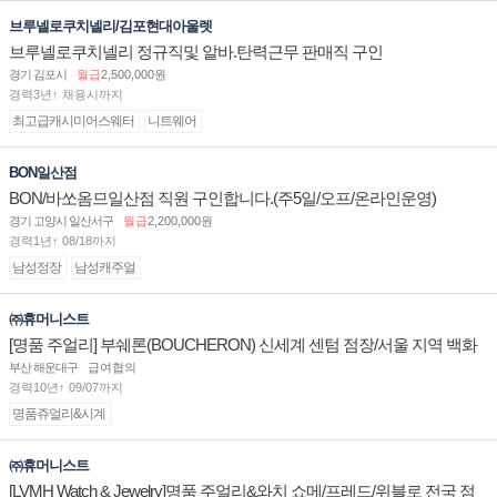
브루넬로쿠치넬리/김포현대아울렛
브루넬로쿠치넬리 정규직및 알바.탄력근무 판매직 구인
경기 김포시
월급
2,500,000원
경력3년↑ 채용시까지
최고급캐시미어스웨터
니트웨어
BON일산점
BON/바쏘옴므일산점 직원 구인합니다.(주5일/오프/온라인운영)
경기 고양시 일산서구
월급
2,200,000원
경력1년↑ 08/18까지
남성정장
남성캐주얼
㈜휴머니스트
[명품 주얼리] 부쉐론(BOUCHERON) 신세계 센텀 점장/서울 지역 백화
점 판매사원 채용
부산 해운대구
급여협의
경력10년↑ 09/07까지
명품쥬얼리&시계
㈜휴머니스트
[LVMH Watch & Jewelry]명품 주얼리&와치 쇼메/프레드/위블로 전국 점