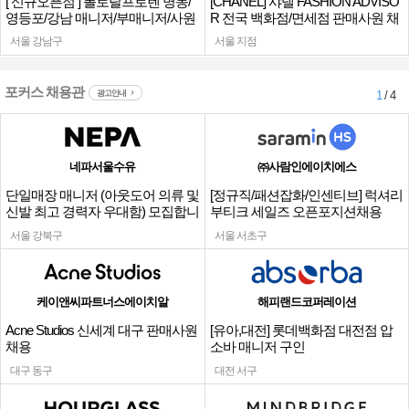
[ 신규오픈점 ] 폴로랄프로렌 명동/
[CHANEL] 샤넬 FASHION ADVISO
영등포/강남 매니저/부매니저/사원
R 전국 백화점/면세점 판매사원 채
용
서울 강남구
서울 지점
포커스 채용관
광고안내
1
/ 4
네파서울수유
㈜사람인에이치에스
단일매장 매니저 (아웃도어 의류 및
[정규직/패션잡화/인센티브] 럭셔리
신발 최고 경력자 우대함) 모집합니
부티크 세일즈 오픈포지션채용
다.
서울 강북구
서울 서초구
케이앤씨파트너스에이치알
해피랜드코퍼레이션
Acne Studios 신세계 대구 판매사원
[유아,대전] 롯데백화점 대전점 압
채용
소바 매니저 구인
대구 동구
대전 서구