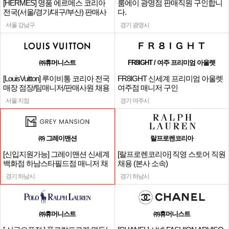
[HERMES] 명품 에르메스 코리아
룸에이 광명점 판매직원 구인합니
전국(서울/경기/대구/부산) 판매사
다.
원
서울 강남구
경기 광명시
㈜휴머니스트
FR8IGHT / 여주 프리미엄 아울렛
[LouisVuitton] 루이비통 코리아 전국
FR8IGHT 신세계 프리미엄 아울렛
매장 점장/팀매니저/판매사원 채용
여주점 매니저 구인
서울 지점
경기 여주시
㈜ 그레이맨션
랄프로렌코리아
[신입지원가능] 그레이맨션 신세계
[랄프로렌코리아] 직영 스토어 직원
백화점 하남스타필드점 매니저 채
채용 (본사 소속)
용
경기 하남시
경기 하남시
㈜휴머니스트
㈜휴머니스트