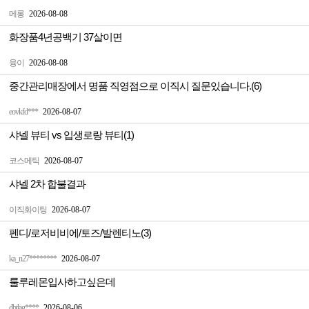
메롱
2026-08-08
화장품4년공백기 37살이면
융이
2026-08-08
중간관리매장에서 명품 직영점으로 이직시 질문있습니다.(6)
eovkfd***
2026-08-07
샤넬 뷰티 vs 입생로랑 뷰티(1)
코스메틱
2026-08-07
샤넬 2차 합불결과
이직화이팅
2026-08-07
펜디/로저비비에/토즈/발렌티노(3)
ka_n27********
2026-08-07
룰루레몬입사하고싶은데
dbtlag****
2026-08-06