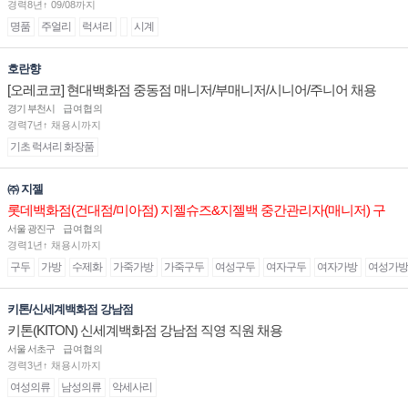
경력8년↑ 09/08까지
명품
주얼리
럭셔리
시계
호란향
[오레코코] 현대백화점 중동점 매니저/부매니저/시니어/주니어 채용
경기 부천시
급여협의
경력7년↑ 채용시까지
기초 럭셔리 화장품
㈜ 지젤
롯데백화점(건대점/미아점) 지젤슈즈&지젤백 중간관리자(매니저) 구
인합니다
서울 광진구
급여협의
경력1년↑ 채용시까지
구두
가방
수제화
가죽가방
가죽구두
여성구두
여자구두
여자가방
여성가방
키톤/신세계백화점 강남점
키톤(KITON) 신세계백화점 강남점 직영 직원 채용
서울 서초구
급여협의
경력3년↑ 채용시까지
여성의류
남성의류
악세사리