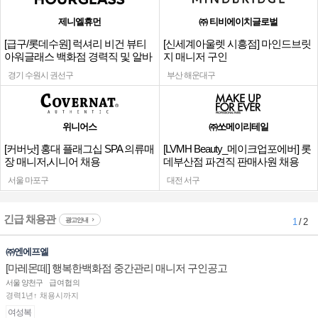
제니엘휴먼
㈜ 티비에이치글로벌
[급구/롯데수원] 럭셔리 비건 뷰티
[신세계아울렛 시흥점] 마인드브릿
아워글래스 백화점 경력직 및 알바
지 매니저 구인
채용
경기 수원시 권선구
부산 해운대구
위니어스
㈜쏘메이리테일
[커버낫] 홍대 플래그십 SPA 의류매
[LVMH Beauty_메이크업포에버] 롯
장 매니저,시니어 채용
데부산점 파견직 판매사원 채용
서울 마포구
대전 서구
긴급 채용관
광고안내
1
/ 2
㈜엔에프엘
[마레몬떼] 행복한백화점 중간관리 매니저 구인공고
서울 양천구
급여협의
경력1년↑ 채용시까지
여성복