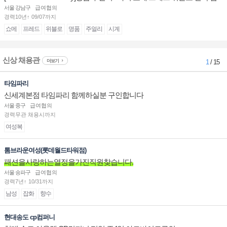
장/부점장/판매사원 채용
서울 강남구
급여협의
경력10년↑ 09/07까지
쇼메
프레드
위블로
명품
주얼리
시계
신상 채용관
더보기
1
/ 15
타임파리
신세계본점 타임파리 함께하실분 구인합니다
서울 중구
급여협의
경력무관 채용시까지
여성복
톰브라운여성(롯데월드타워점)
패션을사랑하는열정을가진직원찾습니다.
서울 송파구
급여협의
경력7년↑ 10/31까지
남성
잡화
향수
현대송도 cp컴퍼니