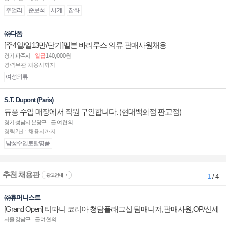
주얼리
준보석
시계
잡화
㈜다폼
[주4일/일13만/단기]멜본 바리루스 의류 판매사원채용
경기 파주시
일급
140,000원
경력무관 채용시까지
여성의류
S.T. Dupont (Paris)
듀퐁 수입 매장에서 직원 구인합니다. (현대백화점 판교점)
경기 성남시 분당구
급여협의
경력2년↑ 채용시까지
남성수입토탈명품
추천 채용관
광고안내
1
/ 4
㈜휴머니스트
[Grand Open] 티파니 코리아 청담플래그십 팀매니저,판매사원,OP/신세
계대전 판매사원 채용
서울 강남구
급여협의