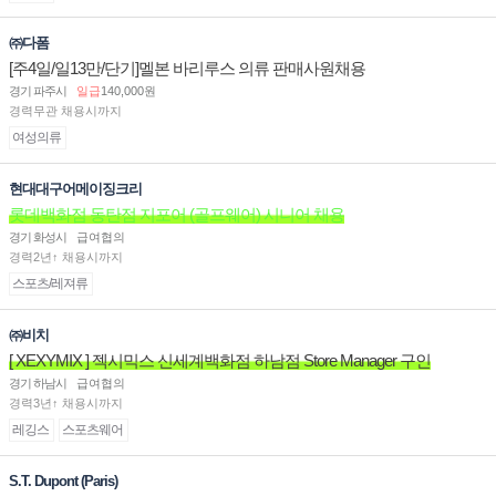
㈜다폼
[주4일/일13만/단기]멜본 바리루스 의류 판매사원채용
경기 파주시
일급
140,000원
경력무관 채용시까지
여성의류
현대대구어메이징크리
롯데백화점 동탄점 지포어 (골프웨어) 시니어 채용
경기 화성시
급여협의
경력2년↑ 채용시까지
스포츠/레져류
㈜비치
[ XEXYMIX ] 젝시믹스 신세계백화점 하남점 Store Manager 구인
경기 하남시
급여협의
경력3년↑ 채용시까지
레깅스
스포츠웨어
S.T. Dupont (Paris)