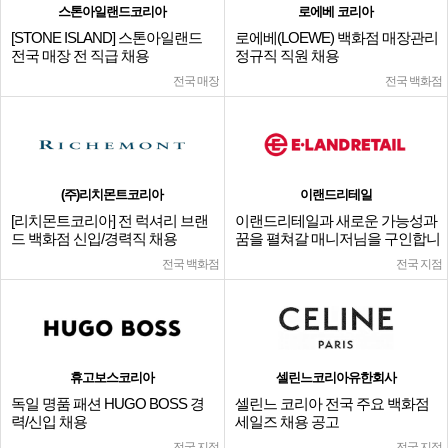
스톤아일랜드코리아
로에베 코리아
[STONE ISLAND] 스톤아일랜드
로에베(LOEWE) 백화점 매장관리
전국 매장 전 직급 채용
정규직 직원 채용
전국 매장
전국 백화점
(주)리치몬트코리아
이랜드리테일
[리치몬트코리아] 전 럭셔리 브랜
이랜드리테일과 새로운 가능성과
드 백화점 신입/경력직 채용
꿈을 펼쳐갈 매니저님을 구인합니
다.
전국 백화점
전국 지점
휴고보스코리아
셀린느코리아유한회사
독일 명품 패션 HUGO BOSS 경
셀린느 코리아 전국 주요 백화점
력/신입 채용
세일즈 채용 공고
전국 지점
전국 지점