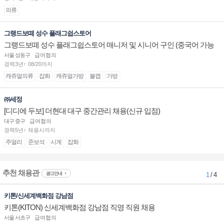
의류
그랭드보떼 성수 플래그쉽스토어
그랭드보떼 성수 플래그쉽스토어 매니저 및 시니어 구인 (중국어 가능
자)
서울 성동구
급여협의
경력3년↑ 08/20까지
캐쥬얼의류
잡화
캐쥬얼가방
볼캡
가방
㈜세정
[디디에 두보] 더현대 대구 중간관리 채용(신규 입점)
대구 중구
급여협의
경력5년↑ 채용시까지
주얼리
준보석
시계
잡화
추천 채용관
광고안내
1
/ 4
키톤/신세계백화점 강남점
키톤(KITON) 신세계백화점 강남점 직영 직원 채용
서울 서초구
급여협의