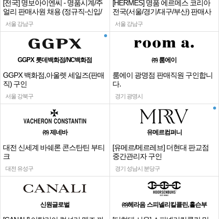
[전국] 명보아이엔씨 - 명품시계/주
[HERMES] 명품 에르메스 코리아
얼리 판매사원 채용 (정규직-신입/
전국(서울/경기/대구/부산) 판매사
경력)
원
서울 강남구
서울 강남구
GGPX 롯데백화점/NC백화점
㈜ 룸에이
GGPX 백화점,아울렛 세일즈(판매
룸에이 광명점 판매직원 구인합니
직) 구인
다.
서울 강북구
경기 광명시
㈜ 제네바
유메르컴퍼니
대전 신세계 바쉐론 콘스탄틴 부티
[유메르/메르레브] 더현대 판교점
크
중간관리자 구인
대전 유성구
경기 성남시 분당구
신원글로벌
㈜헤라음 스피넬리킬콜린,홀슨부