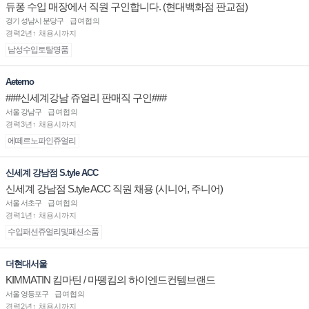
듀퐁 수입 매장에서 직원 구인합니다. (현대백화점 판교점)
경기 성남시 분당구
급여협의
경력2년↑ 채용시까지
남성수입토탈명품
Aeterno
###신세계강남 쥬얼리 판매직 구인###
서울 강남구
급여협의
경력3년↑ 채용시까지
에떼르노파인쥬얼리
신세계 강남점 S.tyle ACC
신세계 강남점 S.tyle ACC 직원 채용 (시니어, 주니어)
서울 서초구
급여협의
경력1년↑ 채용시까지
수입패션쥬얼리및패션소품
더현대서울
KIMMATIN 킴마틴 / 마뗑킴의 하이엔드컨템브랜드
서울 영등포구
급여협의
경력2년↑ 채용시까지