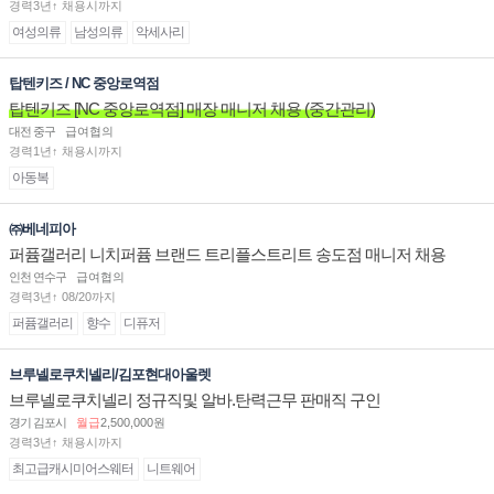
경력3년↑ 채용시까지
여성의류
남성의류
악세사리
탑텐키즈 / NC 중앙로역점
탑텐키즈 [NC 중앙로역점] 매장 매니저 채용 (중간관리)
대전 중구
급여협의
경력1년↑ 채용시까지
아동복
㈜베네피아
퍼퓸갤러리 니치퍼퓸 브랜드 트리플스트리트 송도점 매니저 채용
인천 연수구
급여협의
경력3년↑ 08/20까지
퍼퓸갤러리
향수
디퓨저
브루넬로쿠치넬리/김포현대아울렛
브루넬로쿠치넬리 정규직및 알바.탄력근무 판매직 구인
경기 김포시
월급
2,500,000원
경력3년↑ 채용시까지
최고급캐시미어스웨터
니트웨어