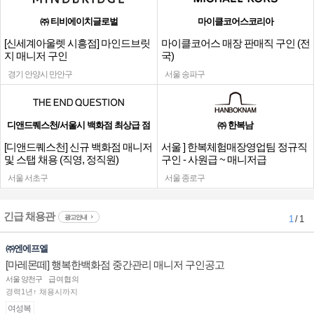
㈜ 티비에이치글로벌
마이클코어스코리아
[신세계아울렛 시흥점] 마인드브릿
마이클코어스 매장 판매직 구인 (전
지 매니저 구인
국)
경기 안양시 만안구
서울 송파구
디앤드퀘스천/서울시 백화점 최상급 점
㈜ 한복남
[디앤드퀘스천] 신규 백화점 매니저
서울 ] 한복체험매장영업팀 정규직
및 스탭 채용 (직영, 정직원)
구인 - 사원급 ~ 매니저급
서울 서초구
서울 종로구
긴급 채용관
광고안내
1
/ 1
㈜엔에프엘
[마레몬떼] 행복한백화점 중간관리 매니저 구인공고
서울 양천구
급여협의
경력1년↑ 채용시까지
여성복