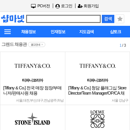
PC버전
로그인
회원가입
채용정보
인재정보
지도검색
샵토크
그랜드 채용관
광고안내
1
/ 3
티파니코리아
티파니코리아
[Tiffany & Co.] 전국 매장 점장/부매
[Tiffany & Co.] 청담 플래그십 Store
니저/판매사원 채용
Director/Team Manager/OP/CA 채
용
서울,대전,부산,대구,전남광주,하남
서울 강남구