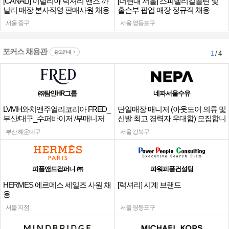
[CANALI] 이탈리아 럭셔리 맨즈 까
[더현대 서울] 스피넬리킬콜린 및
날리 매장 본사직영 판매사원 채용
홀슨부 팝업 매장 정규직 채용
서울 중구
서울 영등포구
포커스 채용관
광고안내
1
/ 4
㈜탐인HR그룹
네파서울수유
LVMH와치앤주얼리코리아 FRED_
단일매장 매니저 (아웃도어 의류 및
부산/대구_수퍼바이저 /부매니저
신발 최고 경력자 우대함) 모집합니
채용
다.
부산 해운대구
서울 강북구
피플앤드컴퍼니 ㈜
파워피플컨설팅
HERMES 에르메스 세일즈 사원 채
[럭셔리] 시계 브랜드
용
서울 지점
서울 영등포구