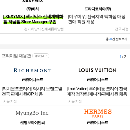
(주)비치
프라다코리아(주)
[ XEXYMIX ] 젝시믹스 신세계백화
[미우미우] 전국지역 백화점 매장
점 하남점 Store Manager 구인
판매 직원 채용
경기 하남시 신세계百하남점
전국 지점
총
31
건 전체보기
프리미엄 채용관
광고안내
1
/ 2
㈜휴머니스트
㈜휴머니스트
[리치몬트코리아] 럭셔리 브랜드별
[LouisVuitton] 루이비통 코리아 전국
전국 판매사원/OP 채용
매장 점장/팀매니저/판매사원 채용
서울 지점
서울 지점
㈜명보아이엔씨
㈜휴머니스트