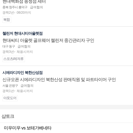
현대백화점 충청점 세터
충북 청주시 흥덕구
급여협의
경력2년↑ 08/20까지
복합
첼린저 현대시티아울렛점
현대씨티 아울렛 골프웨어 첼린저 중간관리자 구인
대구 동구
급여협의
경력3년↑ 채용시까지
스포츠/레져류
시에라디자인 북한산성점
신규오픈 시에라디자인 북한산성 판매직원 및 파트타이머 구인
서울 은평구
급여협의
경력1년↑ 채용시까지
아웃도어
샵토크
미우미우 vs 보테가베네타