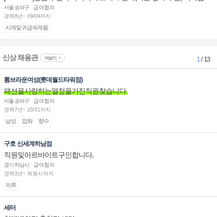
부점장/판매사원 채용
서울 송파구
급여협의
경력8년↑ 09/04까지
시계및귀금속제품
신상 채용관
더보기
1
/ 13
톰브라운여성(롯데월드타워점)
패션을사랑하는열정을가진직원찾습니다.
서울 송파구
급여협의
경력7년↑ 10/31까지
남성
잡화
향수
구호 신세계하남점
직원및아르바이트구인합니다.
경기 하남시
급여협의
경력3년↑ 채용시까지
의류
세터