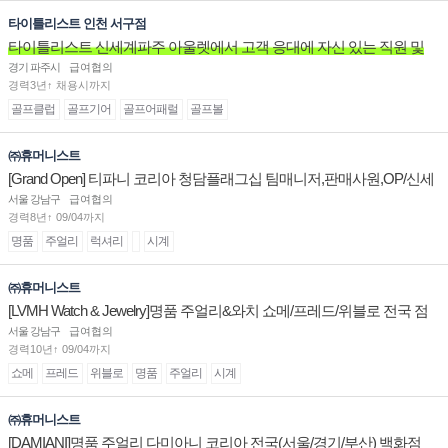
타이틀리스트 인천 서구점
타이틀리스트 신세계파주 아울렛에서 고객 응대에 자신 있는 직원 및
주말 알바 고정 직원분을 구인합니다.
경기 파주시
급여협의
경력3년↑ 채용시까지
골프클럽
골프기어
골프어패럴
골프볼
㈜휴머니스트
[Grand Open] 티파니 코리아 청담플래그십 팀매니저,판매사원,OP/신세
계대전 판매사원 채용
서울 강남구
급여협의
경력8년↑ 09/04까지
명품
주얼리
럭셔리
시계
㈜휴머니스트
[LVMH Watch & Jewelry]명품 주얼리&와치 쇼메/프레드/위블로 전국 점
장/부점장/판매사원 채용
서울 강남구
급여협의
경력10년↑ 09/04까지
쇼메
프레드
위블로
명품
주얼리
시계
㈜휴머니스트
[DAMIANI]명품 주얼리 다미아니 코리아 전국(서울/경기/부산) 백화점