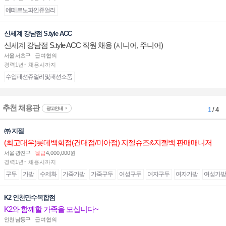
에떼르노파인쥬얼리
신세계 강남점 S.tyle ACC
신세계 강남점 S.tyle ACC 직원 채용 (시니어, 주니어)
서울 서초구
급여협의
경력1년↑ 채용시까지
수입패션쥬얼리및패션소품
추천 채용관
광고안내
1
/ 4
㈜ 지젤
(최고대우)롯데백화점(건대점/미아점) 지젤슈즈&지젤백 판매매니저
(직원) 구인합니다
서울 광진구
월급
4,000,000원
경력1년↑ 채용시까지
구두
가방
수제화
가죽가방
가죽구두
여성구두
여자구두
여자가방
여성가방
K2 인천만수복합점
K2와 함께할 가족을 모십니다~
인천 남동구
급여협의