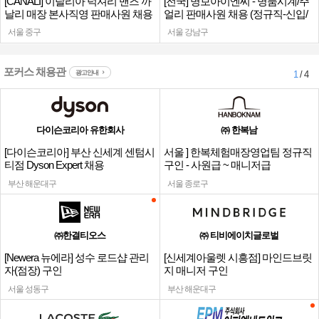
[CANALI] 이탈리아 럭셔리 맨즈 까
[전국] 명보아이엔씨 - 명품시계/주
날리 매장 본사직영 판매사원 채용
얼리 판매사원 채용 (정규직-신입/
경력)
서울 중구
서울 강남구
포커스 채용관
광고안내
1
/ 4
다이슨코리아 유한회사
㈜ 한복남
[다이슨코리아] 부산 신세계 센텀시
서울 ] 한복체험매장영업팀 정규직
티점 Dyson Expert 채용
구인 - 사원급 ~ 매니저급
부산 해운대구
서울 종로구
㈜한결티오스
㈜ 티비에이치글로벌
[Newera 뉴에라] 성수 로드샵 관리
[신세계아울렛 시흥점] 마인드브릿
자(점장) 구인
지 매니저 구인
서울 성동구
부산 해운대구