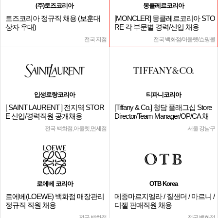
(주)토즈코리아
몽클레르코리아
토즈코리아 정규직 채용 (보훈대
[MONCLER] 몽클레르코리아 STO
상자 우대)
RE 각 부문별 경력/신입 채용
전국 지점
전국 백화점/아울렛/쇼핑몰
입생로랑코리아
티파니코리아
[ SAINT LAURENT ] 전지역 STOR
[Tiffany & Co.] 청담 플래그십 Store
E 신입/경력직원 공개채용
Director/Team Manager/OP/CA 채
용
전국 백화점,아울렛,면세점
서울 강남구
로에베 코리아
OTB Korea
로에베(LOEWE) 백화점 매장관리
메종마르지엘라 / 질샌더 / 마르니 /
정규직 직원 채용
디젤 판매직원 채용
전국 백화점
전국 백화점