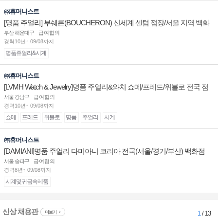
㈜휴머니스트
[명품 주얼리] 부쉐론(BOUCHERON) 신세계 센텀 점장/서울 지역 백화
점 판매사원 채용
부산 해운대구
급여협의
경력10년↑ 09/08까지
명품쥬얼리&시계
㈜휴머니스트
[LVMH Watch & Jewelry]명품 주얼리&와치 쇼메/프레드/위블로 전국 점
장/부점장/판매사원 채용
서울 강남구
급여협의
경력10년↑ 09/08까지
쇼메
프레드
위블로
명품
주얼리
시계
㈜휴머니스트
[DAMIANI]명품 주얼리 다미아니 코리아 전국(서울/경기/부산) 백화점
부점장/판매사원 채용
서울 송파구
급여협의
경력8년↑ 09/08까지
시계및귀금속제품
신상 채용관
더보기
1
/ 13