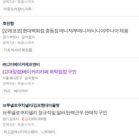
경력2년↑ 채용시까지
아웃도어장비.의류
호란향
[오레코코] 현대백화점 중동점 매니저/부매니저/시니어/주니어 채용
경기 부천시
급여협의
경력7년↑ 채용시까지
기초 럭셔리 화장품
㈜고미베이커에프앤비
(고대앞점)베이커리카페 위탁점장 구인
서울 동대문구
급여협의
경력3년↑ 채용시까지
커피
베이커리
브루넬로쿠치넬리/김포현대아울렛
브루넬로쿠치넬리 정규직및 알바.탄력근무 판매직 구인
경기 김포시
월급
2,500,000원
경력3년↑ 채용시까지
최고급캐시미어스웨터
니트웨어