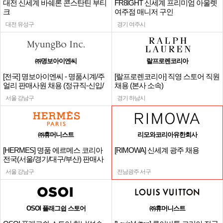
대전 신세계 바쉐론 콘스탄틴 부티
FR8IGHT 신세계 프리미엄 아울렛
크
여주점 매니저 구인
대전 유성구
경기 여주시
㈜명보아이엔씨
랄프로렌코리아
[전국] 명보아이엔씨 - 명품시계/주
[랄프로렌코리아] 직영 스토어 직원
얼리 판매사원 채용 (정규직-신입/
채용 (본사 소속)
경력)
서울 강남구
경기 하남시
㈜휴머니스트
리모와코리아유한회사
[HERMES] 명품 에르메스 코리아
[RIMOWA] 신세계 광주 채용
전국(서울/경기/대구/부산) 판매사
원
서울 강남구
전남광주 서구
OSOI 플래그쉽 스토어
㈜휴머니스트