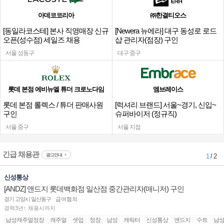
아데코코리아
㈜한결티오스
[동일라코스테] 본사 직영매장 신규
[Newera 뉴에라] 대구 동성로 로드
오픈(성수점) 세일즈 채용
샵 관리자(점장) 구인
서울 성동구
대구 중구
롯데 본점 에비뉴엘 튜더 크로노다임
엠브레이스
롯데 본점 롤렉스 / 튜더 판매사원
[럭셔리 브랜드] 서울~경기, 신입~
구인
슈퍼바이저 (정규직)
서울 중구
서울 지점
긴급 채용관
광고안내
1
/ 2
신성통상
[ANDZ] 앤드지 롯데백화점 일산점 중간관리자(매니저) 구인
경기 고양시 일산동구
급여협의
경력3년↑ 채용시까지
남성캐주얼정장
캐주얼
셋업
정장
남성
캐릭터
신성통상
앤드지
수트
남