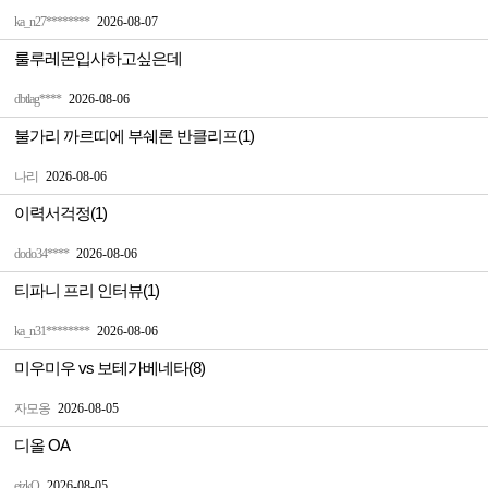
ka_n27********
2026-08-07
룰루레몬입사하고싶은데
dbtlag****
2026-08-06
불가리 까르띠에 부쉐론 반클리프(1)
나리
2026-08-06
이력서걱정(1)
dodo34****
2026-08-06
티파니 프리 인터뷰(1)
ka_n31********
2026-08-06
미우미우 vs 보테가베네타(8)
자모옹
2026-08-05
디올 OA
ejzkQ
2026-08-05