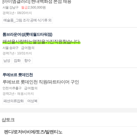
[아이엠갤러리] 현대백화점 본점 채용
서울 강남구
월급
2,500,000원
경력1년↑ 08/20까지
예술품_그림 조각 공예 식기류 외
톰브라운여성(롯데월드타워점)
패션을사랑하는열정을가진직원찾습니다.
서울 송파구
급여협의
경력7년↑ 10/31까지
남성
잡화
향수
루에브르 롯데인천
루에브르 롯데인천 직원/파트타이머 구인
인천 미추홀구
급여협의
경력2년↑ 채용시까지
패션의류잡화
여성복
샵토크
펜디/로저비비에/토즈/발렌티노