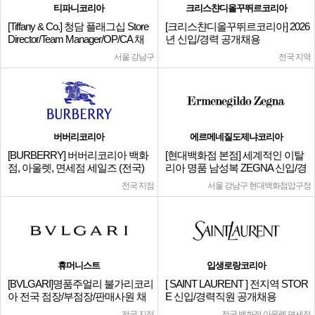
티파니코리아
크리스챤디올꾸뛰르코리아
[Tiffany & Co.] 청담 플래그십 Store
[크리스챤디올꾸뛰르코리아] 2026
Director/Team Manager/OP/CA 채
년 신입/경력 공개채용
용
서울 강남구
전국 지역
버버리코리아
에르메네질도제냐코리아
[BURBERRY] 버버리코리아 백화
[현대백화점 본점] 세계적인 이탈
점, 아울렛, 면세점 세일즈 (전국)
리아 명품 남성복 ZEGNA 신입/경
력
전국 지점
서울 강남구 현대백화점압구정
휴머니스트
입생로랑코리아
[BVLGARI]명품주얼리 불가리코리
[ SAINT LAURENT ] 전지역 STOR
아 전국 점장/부점장/판매사원 채
E 신입/경력직원 공개채용
용
전국 지점
전국 백화점,아울렛,면세점