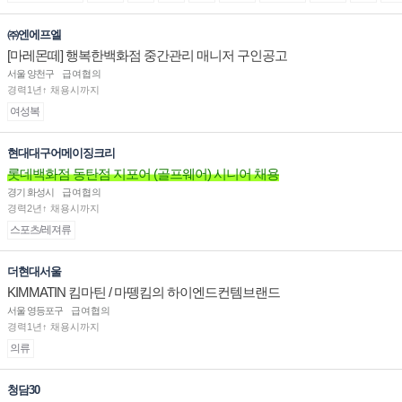
㈜엔에프엘
[마레몬떼] 행복한백화점 중간관리 매니저 구인공고
서울 양천구
급여협의
경력1년↑ 채용시까지
여성복
현대대구어메이징크리
롯데백화점 동탄점 지포어 (골프웨어) 시니어 채용
경기 화성시
급여협의
경력2년↑ 채용시까지
스포츠/레져류
더현대서울
KIMMATIN 킴마틴 / 마뗑킴의 하이엔드컨템브랜드
서울 영등포구
급여협의
경력1년↑ 채용시까지
의류
청담30