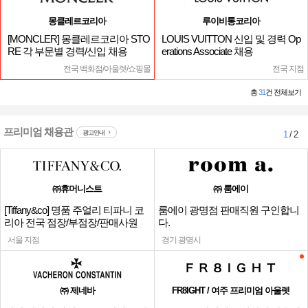
몽클레르코리아
루이비통코리아
[MONCLER] 몽클레르코리아 STO
LOUIS VUITTON 신입 및 경력 Op
RE 각 부문별 경력/신입 채용
erations Associate 채용
전국 백화점/아울렛/쇼핑몰
전국 지점
총
31
건 전체보기
프리미엄 채용관
광고안내
1
/ 2
㈜휴머니스트
㈜ 룸에이
[Tiffany&co] 명품 주얼리 티파니 코
룸에이 광명점 판매직원 구인합니
리아 전국 점장/부점장/판매사원
다.
서울 지점
경기 광명시
㈜ 제네바
FR8IGHT / 여주 프리미엄 아울렛