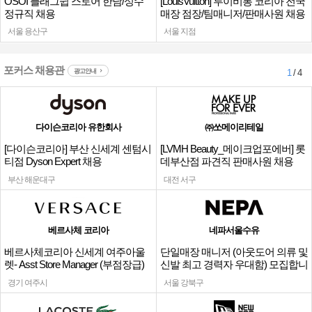
OSOI 플래그쉽 스토어 한남/성수
[LouisVuitton] 루이비통 코리아 전국
정규직 채용
매장 점장/팀매니저/판매사원 채용
서울 용산구
서울 지점
포커스 채용관
광고안내
1
/ 4
다이슨코리아 유한회사
㈜쏘메이리테일
[다이슨코리아] 부산 신세계 센텀시
[LVMH Beauty_메이크업포에버] 롯
티점 Dyson Expert 채용
데부산점 파견직 판매사원 채용
부산 해운대구
대전 서구
베르사체 코리아
네파서울수유
베르사체코리아 신세계 여주아울
단일매장 매니저 (아웃도어 의류 및
렛- Asst Store Manager (부점장급)
신발 최고 경력자 우대함) 모집합니
채용
다.
경기 여주시
서울 강북구