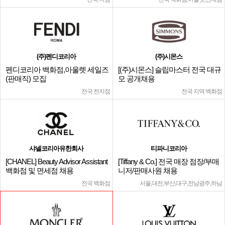
(주)펜디코리아
(주)시몬스
펜디코리아 백화점,아울렛 세일즈
[(주)시몬스] 슬립마스터 전국 대규
(판매직) 모집
모 공개채용
전국 전지점
전국 지역 백화점
샤넬코리아유한회사
티파니코리아
[CHANEL] Beauty Advisor Assistant
[Tiffany & Co.] 전국 매장 점장/부매
백화점 및 면세점 채용
니저/판매사원 채용
전국 백화점
서울,대전,부산,대구,전남광주,하남