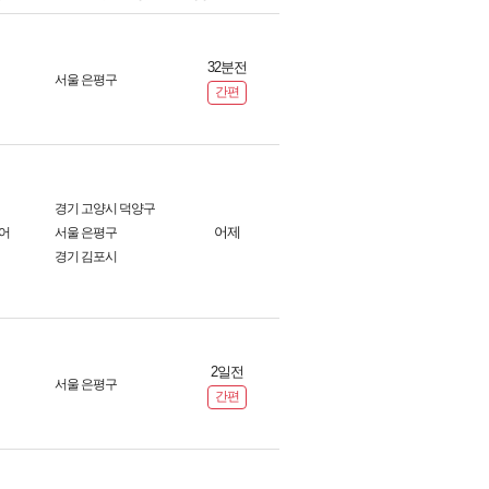
32분전
서울 은평구
간편
경기 고양시 덕양구
어제
어
서울 은평구
경기 김포시
2일전
서울 은평구
간편