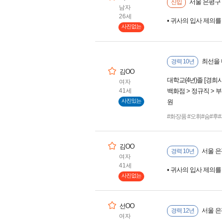
서울 은평구 
신입
남자
26세
• 귀사의 입사 제의
사진없는
최선을 
경력 10년
김OO
대학교(4년)졸 [경
여자
41세
백화점 > 정규직 >
사진있는
원
#화장품 #오휘#숨#후
김OO
서울 은
경력 10년
여자
41세
• 귀사의 입사 제의
사진없는
선OO
서울 은
경력 12년
여자