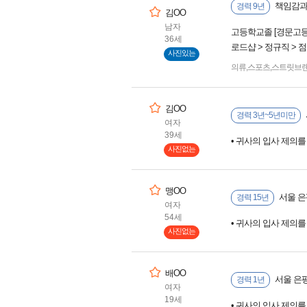
책임감과
경력 9년
김OO
남자
고등학교졸 [경문고등
36세
로드샵 > 정규직 > 
사진있는
의류
,
스포츠
,
스트릿브
김OO
경력 3년~5년미만
여자
39세
• 귀사의 입사 제의
사진없는
맹OO
서울 은평
경력 15년
여자
54세
• 귀사의 입사 제의
사진없는
배OO
서울 은
경력 1년
여자
19세
• 귀사의 입사 제의