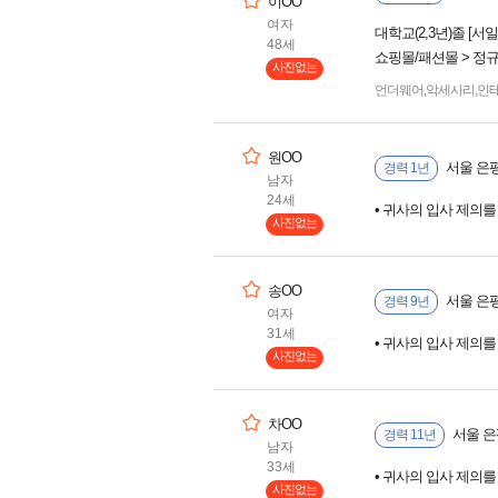
이OO
여자
대학교(2,3년)졸 [서
48세
쇼핑몰/패션몰 > 정규
사진없는
언더웨어
,
악세사리
,
인
원OO
서울 은
경력 1년
남자
24세
• 귀사의 입사 제의
사진없는
송OO
서울 은평
경력 9년
여자
31세
• 귀사의 입사 제의
사진없는
차OO
서울 은
경력 11년
남자
33세
• 귀사의 입사 제의
사진없는