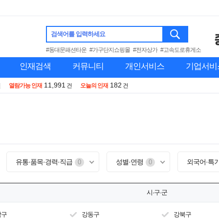
검색어를 입력하세요
#동대문패션타운
#가구단지쇼핑몰
#전자상가
#고속도로휴게소
인재검색
커뮤니티
개인서비스
기업서비
11,991
182
건
열람가능 인재
건
오늘의 인재
건
유통·품목·경력·직급
성별·연령
외국어·특
0
0
시·구·군
남구
강동구
강북구