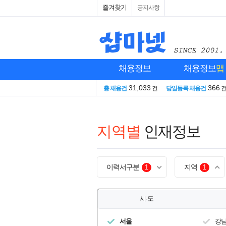
즐겨찾기
공지사항
채용정보
채용정보
맵
31,033
366
총 채용건
건
당일등록 채용건
지역별
인재정보
이력서구분
지역
1
1
시·도
서울
강