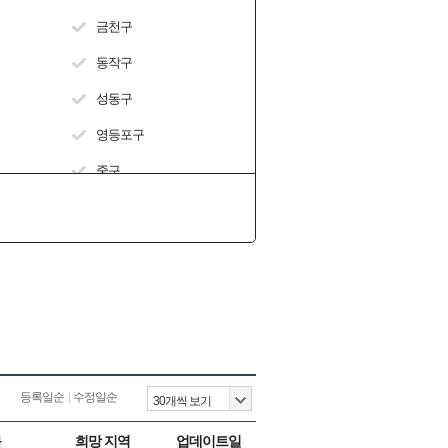
금천구
동작구
성동구
영등포구
중구
등록일순
수정일순
목
희망 지역
업데이트일