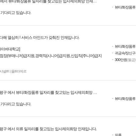
에서 뷰티/화장품류 일자리를 찾고있는 입사제의희망 인재입니다.
뷰티/화장품류
를 기다리고 있습니다.
다해 열심히 ! 서비스 마인드가 갖춰진 인재입니다.
뷰티/화장품류
희사이버대학교]
귀금속/장신구
 부점장(부매니저)급지원,경력직(시니어)급지원,신입직(주니어)급지
300만원
(월급)
#샤넬#디올#라메르
평구 에서 뷰티/화장품류 일자리를 찾고있는 입사제의희망 인재입니다.
뷰티/화장품류
를 기다리고 있습니다.
평구 에서 의류 일자리를 찾고있는 입사제의희망 인재입니다.
의류