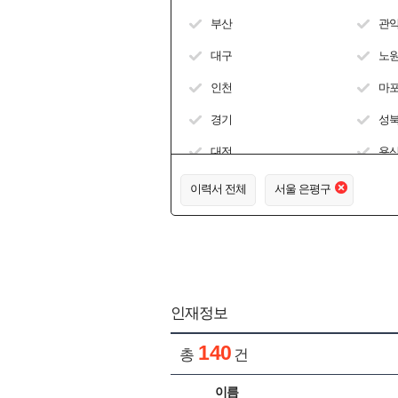
부산
관
대구
노
인천
마
경기
성
대전
용
울산
중
이력서 전체
서울 은평구
세종
강원
충북
인재정보
충남
전북
140
총
건
전남광주
이름