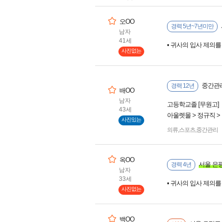
경북
오OO
경남
경력 5년~7년미만
남자
제주
41세
• 귀사의 입사 제의
사진없는
전국
해외
중간관
경력 12년
배OO
남자
고등학교졸 [무원고]
43세
아울렛몰 > 정규직 >
사진있는
의류
,
스포츠
,
중간관리
옥OO
서울 은
경력 4년
남자
33세
• 귀사의 입사 제의
사진없는
백OO