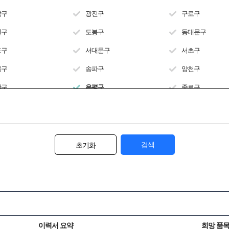
악구
광진구
구로구
원구
도봉구
동대문구
포구
서대문구
서초구
북구
송파구
양천구
산구
은평구
종로구
랑구
전체
검색
초기화
이력서 요약
희망 품