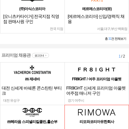
(주)아식스코리아
에르메스코리아(유)
[오니츠카타이거] 전국지점 직영
[에르메스코리아] 신입/경력직 채
점 판매사원 구인
용
전국 지점
서울,대구,부산 백화점
총
32
건 전체보기
프리미엄 채용관
광고안내
1
/ 2
㈜ 제네바
FR8IGHT / 여주 프리미엄 아울렛
대전 신세계 바쉐론 콘스탄틴 부티
FR8IGHT 신세계 프리미엄 아울렛
크
여주점 매니저 구인
대전 유성구
경기 여주시
㈜헤라음 스피넬리킬콜린,홀슨부
리모와코리아유한회사