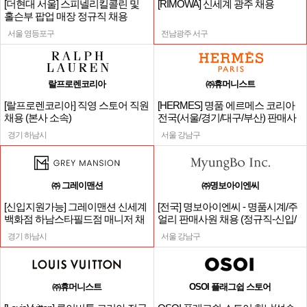
[더현대 서울] 스피넬리킬콜린 및
[RIMOWA] 신세계 광주 채용
홀슨부 팝업 매장 정규직 채용
서울 영등포구
전남광주 서구
랄프로렌코리아
㈜휴머니스트
[랄프로렌코리아] 직영 스토어 직원
[HERMES] 명품 에르메스 코리아
채용 (본사 소속)
전국(서울/경기/대구/부산) 판매사
원
경기 하남시
서울 강남구
㈜ 그레이맨션
㈜명보아이엔씨
[신입지원가능] 그레이맨션 신세계
[전국] 명보아이엔씨 - 명품시계/주
백화점 하남스타필드점 매니저 채
얼리 판매사원 채용 (정규직-신입/
용
경력)
경기 하남시
서울 강남구
㈜휴머니스트
OSOI 플래그쉽 스토어