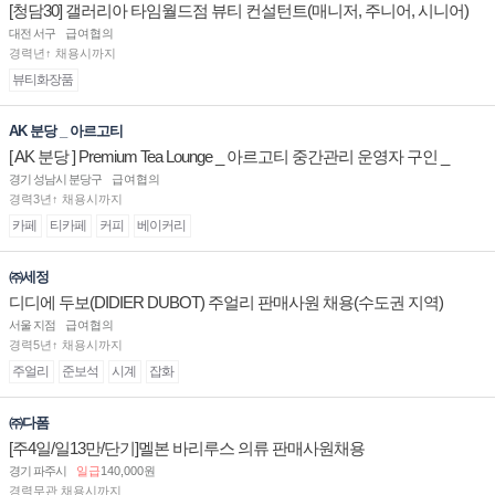
[청담30] 갤러리아 타임월드점 뷰티 컨설턴트(매니저, 주니어, 시니어)
채용
대전 서구
급여협의
경력년↑ 채용시까지
뷰티화장품
AK 분당 _ 아르고티
[ AK 분당 ] Premium Tea Lounge _ 아르고티 중간관리 운영자 구인 _
경기 성남시 분당구
급여협의
경력3년↑ 채용시까지
카페
티카페
커피
베이커리
㈜세정
디디에 두보(DIDIER DUBOT) 주얼리 판매사원 채용(수도권 지역)
서울 지점
급여협의
경력5년↑ 채용시까지
주얼리
준보석
시계
잡화
㈜다폼
[주4일/일13만/단기]멜본 바리루스 의류 판매사원채용
경기 파주시
일급
140,000원
경력무관 채용시까지