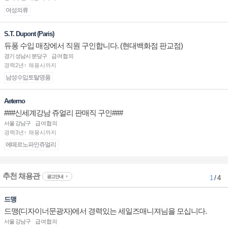
여성의류
S.T. Dupont (Paris)
듀퐁 수입 매장에서 직원 구인합니다. (현대백화점 판교점)
경기 성남시 분당구
급여협의
경력2년↑ 채용시까지
남성수입토탈명품
Aeterno
###신세계강남 쥬얼리 판매직 구인###
서울 강남구
급여협의
경력3년↑ 채용시까지
에떼르노파인쥬얼리
추천 채용관
광고안내
1
/ 4
드맹
드맹(디자이너문광자)에서 경력있는 세일즈매니져님을 모십니다.
서울 강남구
급여협의