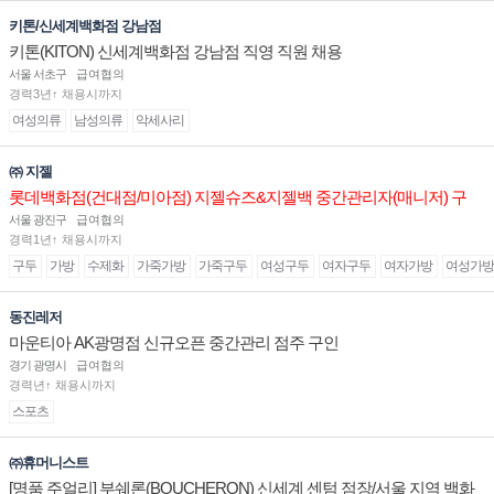
키톤/신세계백화점 강남점
키톤(KITON) 신세계백화점 강남점 직영 직원 채용
서울 서초구
급여협의
경력3년↑ 채용시까지
여성의류
남성의류
악세사리
㈜ 지젤
롯데백화점(건대점/미아점) 지젤슈즈&지젤백 중간관리자(매니저) 구
인합니다
서울 광진구
급여협의
경력1년↑ 채용시까지
구두
가방
수제화
가죽가방
가죽구두
여성구두
여자구두
여자가방
여성가방
동진레저
마운티아 AK광명점 신규오픈 중간관리 점주 구인
경기 광명시
급여협의
경력년↑ 채용시까지
스포츠
㈜휴머니스트
[명품 주얼리] 부쉐론(BOUCHERON) 신세계 센텀 점장/서울 지역 백화