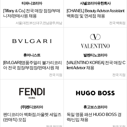
티파니코리아
샤넬코리아유한회사
[Tiffany & Co.] 전국 매장 점장/부매
[CHANEL] Beauty Advisor Assistant
니저/판매사원 채용
백화점 및 면세점 채용
서울,대전,부산,대구,전남광주,하남
전국 백화점
휴머니스트
발렌티노코리아
[BVLGARI]명품주얼리 불가리코리
[VALENTINO KOREA] 전국 매장 C
아 전국 점장/부점장/판매사원 채
lient Advisor 채용
용
전국 지점
전국 지점
(주)펜디코리아
휴고보스코리아
펜디코리아 백화점,아울렛 세일즈
독일 명품 패션 HUGO BOSS 경
(판매직) 모집
력/신입 채용
전국 전지점
전국 지점