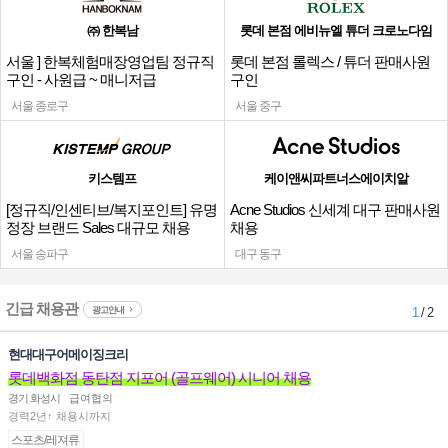
㈜ 한복남
롯데 본점 에비뉴엘 튜더 크로노다임
서울 ] 한복체험매장영업팀 정규직
롯데 본점 롤렉스 / 튜더 판매사원
구인 - 사원급 ~ 매니저급
구인
서울 종로구
서울 중구
키스템프
케이앤씨파트너스에이치알
[정규직/인센티브/복지포인트] 유명
Acne Studios 신세계 대구 판매사원
정장 브랜드 Sales 대규모 채용
채용
서울 송파구
대구 동구
긴급 채용관
광고안내
1
/ 2
현대대구어메이징크리
롯데백화점 동탄점 지포어 (골프웨어) 시니어 채용
경기 화성시
급여협의
경력2년↑ 채용시까지
스포츠/레져류