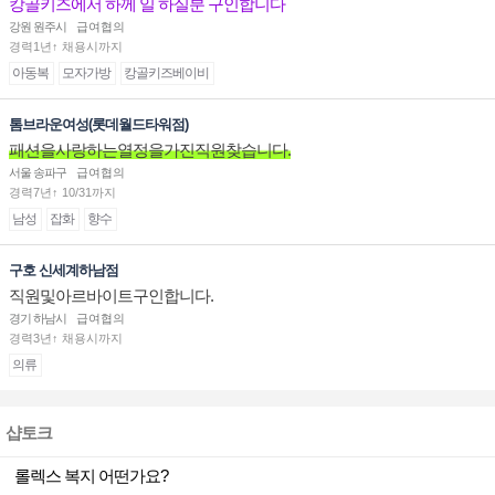
캉골키즈에서 하께 일 하실분 구인합니다
강원 원주시
급여협의
경력1년↑ 채용시까지
아동복
모자가방
캉골키즈베이비
톰브라운여성(롯데월드타워점)
패션을사랑하는열정을가진직원찾습니다.
서울 송파구
급여협의
경력7년↑ 10/31까지
남성
잡화
향수
구호 신세계하남점
직원및아르바이트구인합니다.
경기 하남시
급여협의
경력3년↑ 채용시까지
의류
샵토크
롤렉스 복지 어떤가요?