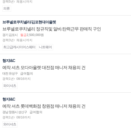
경력5년↑ 채용시까지
의류
브루넬로쿠치넬리/김포현대아울렛
브루넬로쿠치넬리 정규직및 알바.탄력근무 판매직 구인
경기 김포시
월급
2,500,000원
경력3년↑ 채용시까지
최고급캐시미어스웨터
니트웨어
형지I&C
예작 셔츠 모다아울렛 대전점 매니저 채용의 건
대전 유성구
급여협의
경력1년↑ 08/16까지
와이셔츠
형지I&C
예작 셔츠 롯데백화점 창원점 매니저 채용의 건
경남 창원시 성산구
급여협의
경력1년↑ 08/16까지
와이셔츠