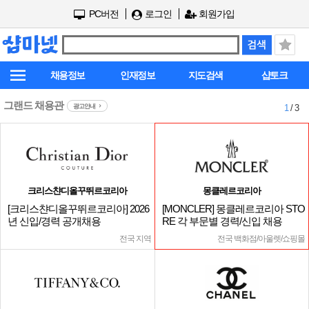
PC버전
로그인
회원가입
채용정보
인재정보
지도검색
샵토크
그랜드 채용관
광고안내
1
/ 3
크리스챤디올꾸뛰르코리아
몽클레르코리아
[크리스챤디올꾸뛰르코리아] 2026
[MONCLER] 몽클레르코리아 STO
년 신입/경력 공개채용
RE 각 부문별 경력/신입 채용
전국 지역
전국 백화점/아울렛/쇼핑몰