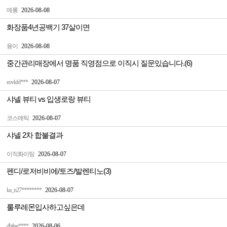
메롱
2026-08-08
화장품4년공백기 37살이면
융이
2026-08-08
중간관리매장에서 명품 직영점으로 이직시 질문있습니다.(6)
eovkfd***
2026-08-07
샤넬 뷰티 vs 입생로랑 뷰티
코스메틱
2026-08-07
샤넬 2차 합불결과
이직화이팅
2026-08-07
펜디/로저비비에/토즈/발렌티노(3)
ka_n27********
2026-08-07
룰루레몬입사하고싶은데
dbtlag****
2026-08-06