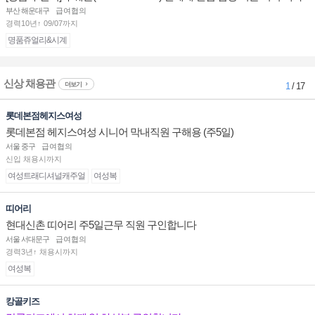
점 판매사원 채용
부산 해운대구
급여협의
경력10년↑ 09/07까지
명품쥬얼리&시계
신상 채용관
더보기
1
/ 17
롯데본점헤지스여성
롯데본점 헤지스여성 시니어 막내직원 구해용 (주5일)
서울 중구
급여협의
신입 채용시까지
여성트래디셔널캐주얼
여성복
띠어리
현대신촌 띠어리 주5일근무 직원 구인합니다
서울 서대문구
급여협의
경력3년↑ 채용시까지
여성복
캉골키즈