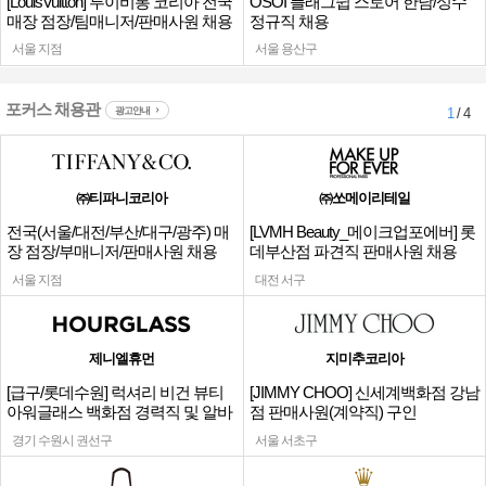
[LouisVuitton] 루이비통 코리아 전국
OSOI 플래그쉽 스토어 한남/성수
매장 점장/팀매니저/판매사원 채용
정규직 채용
서울 지점
서울 용산구
포커스 채용관
광고안내
1
/ 4
㈜티파니코리아
㈜쏘메이리테일
전국(서울/대전/부산/대구/광주) 매
[LVMH Beauty_메이크업포에버] 롯
장 점장/부매니저/판매사원 채용
데부산점 파견직 판매사원 채용
서울 지점
대전 서구
제니엘휴먼
지미추코리아
[급구/롯데수원] 럭셔리 비건 뷰티
[JIMMY CHOO] 신세계백화점 강남
아워글래스 백화점 경력직 및 알바
점 판매사원(계약직) 구인
채용
경기 수원시 권선구
서울 서초구