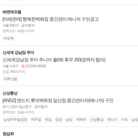
㈜엔에프엘
[마레몬떼] 행복한백화점 중간관리 매니저 구인공고
서울 양천구
급여협의
경력1년↑ 채용시까지
여성복
신세계 강남점 푸마
신세계강남점 푸마 주니어 월6회 휴무 250(경력자 협의)
서울 서초구
월급
2,500,000원
신입 08/21까지
의류신발
신성통상
[ANDZ] 앤드지 롯데백화점 일산점 중간관리자(매니저) 구인
경기 고양시 일산동구
급여협의
경력3년↑ 채용시까지
남성캐주얼정장
캐주얼
셋업
정장
남성
캐릭터
신성통상
앤드지
수트
남
청담30