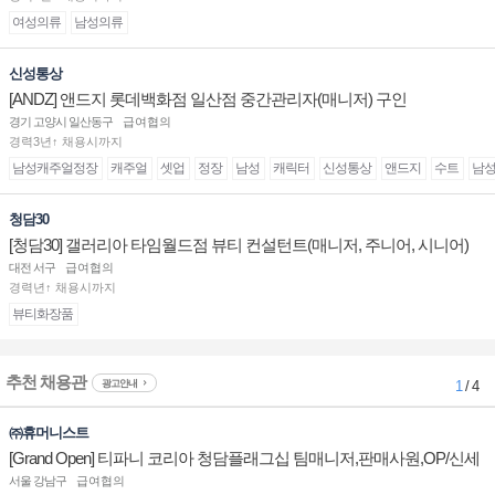
여성의류
남성의류
신성통상
[ANDZ] 앤드지 롯데백화점 일산점 중간관리자(매니저) 구인
경기 고양시 일산동구
급여협의
경력3년↑ 채용시까지
남성캐주얼정장
캐주얼
셋업
정장
남성
캐릭터
신성통상
앤드지
수트
남
청담30
[청담30] 갤러리아 타임월드점 뷰티 컨설턴트(매니저, 주니어, 시니어)
채용
대전 서구
급여협의
경력년↑ 채용시까지
뷰티화장품
추천 채용관
광고안내
1
/ 4
㈜휴머니스트
[Grand Open] 티파니 코리아 청담플래그십 팀매니저,판매사원,OP/신세
계대전 판매사원 채용
서울 강남구
급여협의