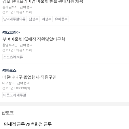
김포 현대프리미엄 아울렛 빈폴 판매사원 채용
경기 김포시
급여협의
경력3년↑ 채용시까지
남녀캐주얼의류
남성복
여성복
유아동복
㈜k2코리아
부여아울렛 K2매장 직원및알바구함
충남 부여군
급여협의
경력1년↑ 채용시까지
스포츠/레져류
㈜바모스
더현대대구 팝업행사 직원구인
대구 중구
급여협의
경력3년↑ 08/13까지
아웃도어 캐주얼
샵토크
면세점 근무 vs 백화점 근무