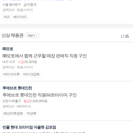
서울 동대문구
급여협의
경력3년↑ 채용시까지
커피
베이커리
신상 채용관
더보기
1
/ 15
88모토
88모토에서 함께 근무할 매장 판매직 직원 구인
대구 서구
시급
10,320원
경력1년↑ 채용시까지
바이크의류
바이크잡화
루에브르 롯데인천
루에브르 롯데인천 직원/파트타이머 구인
인천 미추홀구
월급
2,500,000원
경력2년↑ 08/20까지
패션의류잡화
여성복
빈폴 현대 프리미엄 아울렛 김포점