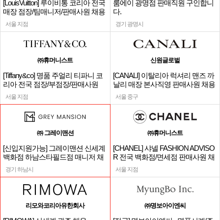
[LouisVuitton] 루이비통 코리아 전국
룸에이 광명점 판매직원 구인합니
매장 점장/팀매니저/판매사원 채용
다.
서울 지점
경기 광명시
㈜휴머니스트
신원글로벌
[Tiffany&co] 명품 주얼리 티파니 코
[CANALI] 이탈리아 럭셔리 맨즈 까
리아 전국 점장/부점장/판매사원
날리 매장 본사직영 판매사원 채용
서울 지점
서울 중구
㈜ 그레이맨션
㈜휴머니스트
[신입지원가능] 그레이맨션 신세계
[CHANEL] 샤넬 FASHION ADVISO
백화점 하남스타필드점 매니저 채
R 전국 백화점/면세점 판매사원 채
용
용
경기 하남시
서울 지점
리모와코리아유한회사
㈜명보아이엔씨