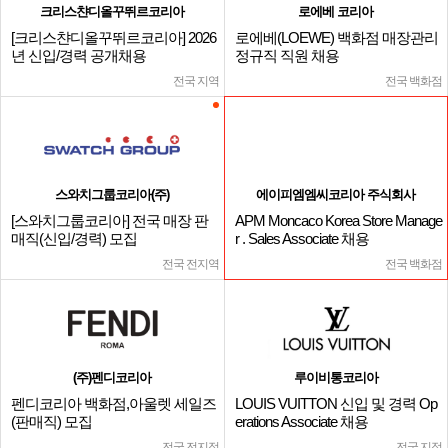
크리스챤디올꾸뛰르코리아
로에베 코리아
[크리스챤디올꾸뛰르코리아] 2026
로에베(LOEWE) 백화점 매장관리
년 신입/경력 공개채용
정규직 직원 채용
전국 지역
전국 백화점
스와치그룹코리아(주)
에이피엠엠씨코리아 주식회사
[스와치그룹코리아] 전국 매장 판
APM Moncaco Korea Store Manage
매직(신입/경력) 모집
r . Sales Associate 채용
전국 전지역
전국 백화점
(주)펜디코리아
루이비통코리아
펜디코리아 백화점,아울렛 세일즈
LOUIS VUITTON 신입 및 경력 Op
(판매직) 모집
erations Associate 채용
전국 전지점
전국 지점