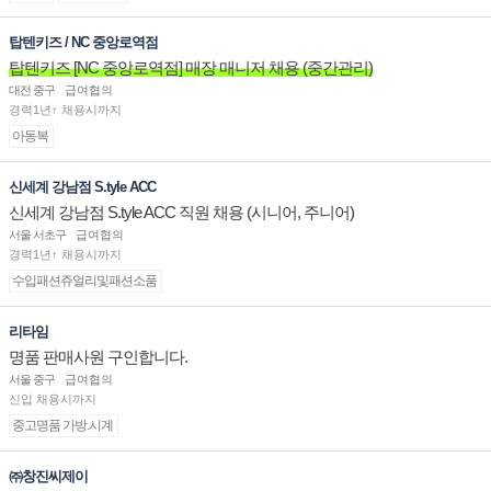
탑텐키즈 / NC 중앙로역점
탑텐키즈 [NC 중앙로역점] 매장 매니저 채용 (중간관리)
대전 중구
급여협의
경력1년↑ 채용시까지
아동복
신세계 강남점 S.tyle ACC
신세계 강남점 S.tyle ACC 직원 채용 (시니어, 주니어)
서울 서초구
급여협의
경력1년↑ 채용시까지
수입패션쥬얼리및패션소품
리타임
명품 판매사원 구인합니다.
서울 중구
급여협의
신입 채용시까지
중고명품 가방.시계
㈜창진씨제이