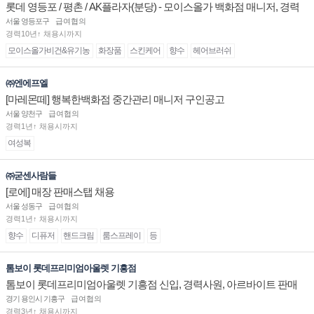
롯데 영등포 / 평촌 / AK플라자(분당) - 모이스올가 백화점 매니저, 경력
및 신입 판매직 채용
서울 영등포구
급여협의
경력10년↑ 채용시까지
모이스올가비건&유기농
화장품
스킨케어
향수
헤어브러쉬
㈜엔에프엘
[마레몬떼] 행복한백화점 중간관리 매니저 구인공고
서울 양천구
급여협의
경력1년↑ 채용시까지
여성복
㈜굳센사람들
[로에] 매장 판매스탭 채용
서울 성동구
급여협의
경력1년↑ 채용시까지
향수
디퓨저
핸드크림
룸스프레이
등
톰보이 롯데프리미엄아울렛 기흥점
톰보이 롯데프리미엄아울렛 기흥점 신입, 경력사원, 아르바이트 판매
직 구인합니다.
경기 용인시 기흥구
급여협의
경력3년↑ 채용시까지