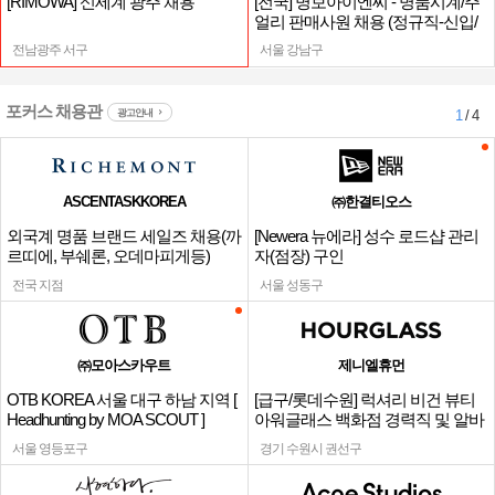
[RIMOWA] 신세계 광주 채용
[전국] 명보아이엔씨 - 명품시계/주
얼리 판매사원 채용 (정규직-신입/
경력)
전남광주 서구
서울 강남구
포커스 채용관
광고안내
1
/ 4
ASCENTASKKOREA
㈜한결티오스
외국계 명품 브랜드 세일즈 채용(까
[Newera 뉴에라] 성수 로드샵 관리
르띠에, 부쉐론, 오데마피게등)
자(점장) 구인
전국 지점
서울 성동구
㈜모아스카우트
제니엘휴먼
OTB KOREA 서울 대구 하남 지역 [
[급구/롯데수원] 럭셔리 비건 뷰티
Headhunting by MOA SCOUT ]
아워글래스 백화점 경력직 및 알바
채용
서울 영등포구
경기 수원시 권선구