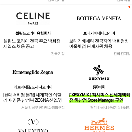
셀린느코리아유한회사
보테가베네타코리아
셀린느 코리아 전국 주요 백화점
보테가베네타 전국지역 백화점&
세일즈 채용 공고
아울렛점 판매사원 채용
전국 지점
전국 전지점
에르메네질도제냐코리아
(주)비치
[현대백화점 본점] 세계적인 이탈
[ XEXYMIX ] 젝시믹스 신세계백화
리아 명품 남성복 ZEGNA 신입/경
점 하남점 Store Manager 구인
력
서울 강남구 현대백화점압구정
경기 하남시 신세계百하남점