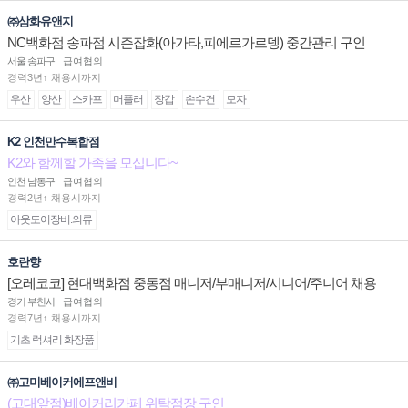
㈜삼화유앤지
NC백화점 송파점 시즌잡화(아가타,피에르가르뎅) 중간관리 구인
서울 송파구
급여협의
경력3년↑ 채용시까지
우산
양산
스카프
머플러
장갑
손수건
모자
K2 인천만수복합점
K2와 함께할 가족을 모십니다~
인천 남동구
급여협의
경력2년↑ 채용시까지
아웃도어장비.의류
호란향
[오레코코] 현대백화점 중동점 매니저/부매니저/시니어/주니어 채용
경기 부천시
급여협의
경력7년↑ 채용시까지
기초 럭셔리 화장품
㈜고미베이커에프앤비
(고대앞점)베이커리카페 위탁점장 구인