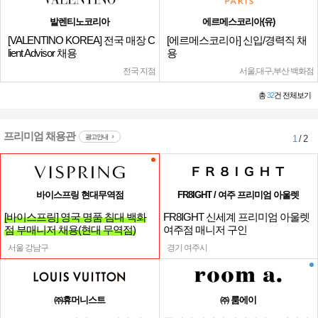
발렌티노코리아
에르메스코리아(유)
[VALENTINO KOREA] 전국 매장 C
[에르메스코리아] 신입/경력직 채
lient Advisor 채용
용
전국 지점
서울,대구,부산 백화점
총
32
건 전체보기
프리미엄 채용관
광고안내
1
/ 2
바이스프링 현대무역점
FR8IGHT / 여주 프리미엄 아울렛
[바이스프링] 영국 명품 침대 백화
FR8IGHT 신세계 프리미엄 아울렛
점 부매니저 채용(현대 무역점)
여주점 매니저 구인
서울 강남구
경기 여주시
㈜휴머니스트
㈜ 룸에이