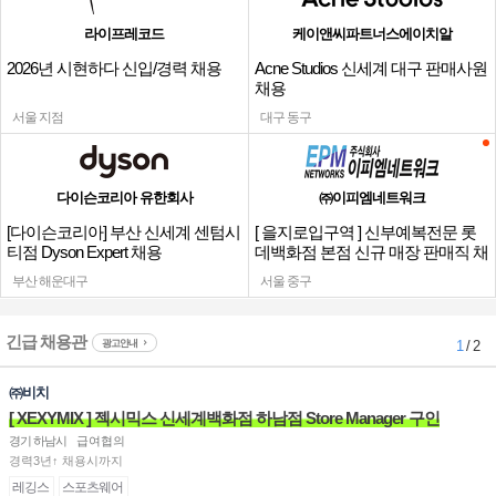
라이프레코드
케이앤씨파트너스에이치알
2026년 시현하다 신입/경력 채용
Acne Studios 신세계 대구 판매사원
채용
서울 지점
대구 동구
다이슨코리아 유한회사
㈜이피엠네트워크
[다이슨코리아] 부산 신세계 센텀시
[ 을지로입구역 ] 신부예복전문 롯
티점 Dyson Expert 채용
데백화점 본점 신규 매장 판매직 채
용
부산 해운대구
서울 중구
긴급 채용관
광고안내
1
/ 2
㈜비치
[ XEXYMIX ] 젝시믹스 신세계백화점 하남점 Store Manager 구인
경기 하남시
급여협의
경력3년↑ 채용시까지
레깅스
스포츠웨어