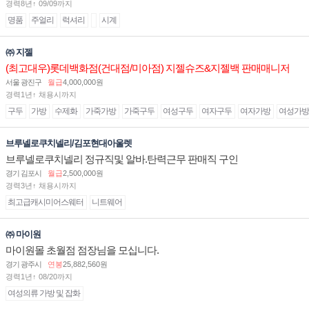
경력8년↑ 09/09까지
명품
주얼리
럭셔리
시계
㈜ 지젤
(최고대우)롯데백화점(건대점/미아점) 지젤슈즈&지젤백 판매매니저
(직원) 구인합니다
서울 광진구
월급
4,000,000원
경력1년↑ 채용시까지
구두
가방
수제화
가죽가방
가죽구두
여성구두
여자구두
여자가방
여성가방
브루넬로쿠치넬리/김포현대아울렛
브루넬로쿠치넬리 정규직및 알바.탄력근무 판매직 구인
경기 김포시
월급
2,500,000원
경력3년↑ 채용시까지
최고급캐시미어스웨터
니트웨어
㈜ 마이원
마이원몰 초월점 점장님을 모십니다.
경기 광주시
연봉
25,882,560원
경력1년↑ 08/20까지
여성의류 가방 및 잡화