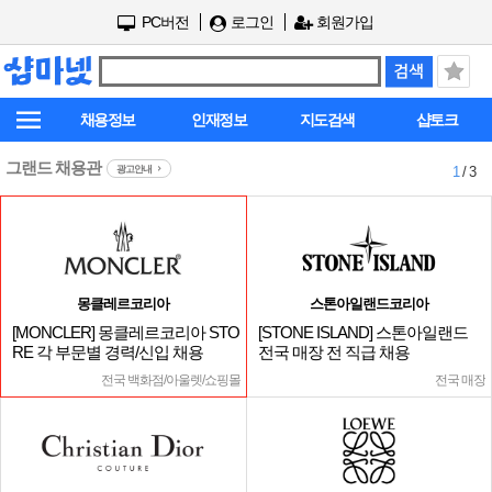
PC버전
로그인
회원가입
채용정보
인재정보
지도검색
샵토크
그랜드 채용관
광고안내
1
/ 3
몽클레르코리아
스톤아일랜드코리아
[MONCLER] 몽클레르코리아 STO
[STONE ISLAND] 스톤아일랜드
RE 각 부문별 경력/신입 채용
전국 매장 전 직급 채용
전국 백화점/아울렛/쇼핑몰
전국 매장