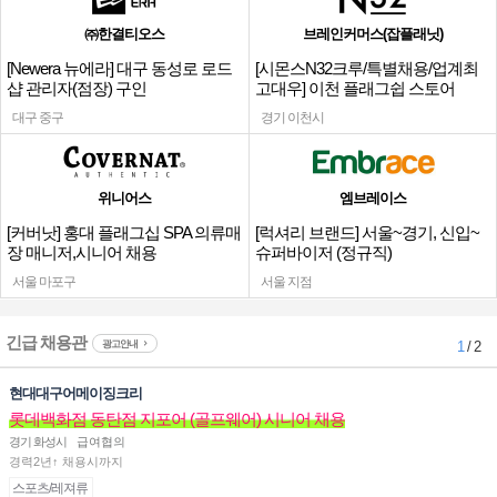
㈜한결티오스
브레인커머스(잡플래닛)
[Newera 뉴에라] 대구 동성로 로드
[시몬스N32크루/특별채용/업계최
샵 관리자(점장) 구인
고대우] 이천 플래그쉽 스토어
대구 중구
경기 이천시
위니어스
엠브레이스
[커버낫] 홍대 플래그십 SPA 의류매
[럭셔리 브랜드] 서울~경기, 신입~
장 매니저,시니어 채용
슈퍼바이저 (정규직)
서울 마포구
서울 지점
긴급 채용관
광고안내
1
/ 2
현대대구어메이징크리
롯데백화점 동탄점 지포어 (골프웨어) 시니어 채용
경기 화성시
급여협의
경력2년↑ 채용시까지
스포츠/레져류