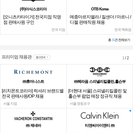
(주)아식스코리아
OTB Korea
[오니츠카타이거] 전국지점 직영
메종마르지엘라 / 질샌더 / 마르니 /
점 판매사원 구인
디젤 판매직원 채용
전국 지점
전국 백화점
총
31
건 전체보기
프리미엄 채용관
광고안내
1
/ 2
㈜휴머니스트
㈜헤라음 스피넬리킬콜린,홀슨부
[리치몬트코리아] 럭셔리 브랜드별
[더현대 서울] 스피넬리킬콜린 및
전국 판매사원/OP 채용
홀슨부 팝업 매장 정규직 채용
서울 지점
서울 영등포구
㈜ 제네바
티앤씨아이엔티 ㈜