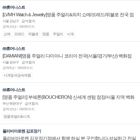
㈜휴머니스트
[LVMH Watch & Jewelry]명품 주얼리&와치 쇼메/프레드/위블로 전국 점
장/부점장/판매사원 채용
서울 강남구
급여협의
경력10년↑ 09/05까지
쇼메
프레드
위블로
명품
주얼리
시계
㈜휴머니스트
[DAMIANI]명품 주얼리 다미아니 코리아 전국(서울/경기/부산) 백화점
부점장/판매사원 채용
서울 송파구
급여협의
경력8년↑ 09/05까지
시계및귀금속제품
㈜휴머니스트
[명품 주얼리] 부쉐론(BOUCHERON) 신세계 센텀 점장/서울 지역 백화
점 판매사원 채용
부산 해운대구
급여협의
경력10년↑ 09/05까지
명품쥬얼리&시계
올리비아로렌 김포장기
올리비아로렌 김포장기점에서 함께 하실 분 구인합니다.성실하고 진실