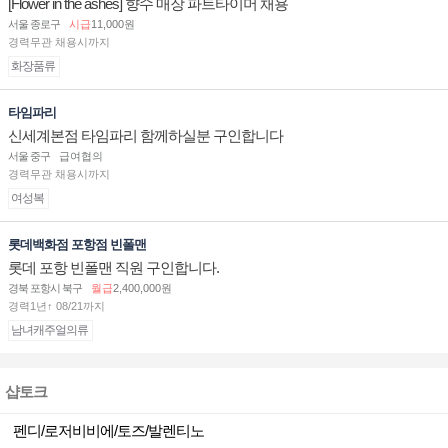
[Flower in the ashes] 향수 매장 파트타이머 채용
서울 종로구
시급
11,000원
경력무관 채용시까지
화장품류
타임파리
신세계본점 타임파리 함께하실분 구인합니다
서울 중구
급여협의
경력무관 채용시까지
여성복
롯데백화점 포항점 빈폴맨
롯데 포항 빈폴맨 직원 구인합니다.
경북 포항시 북구
월급
2,400,000원
경력1년↑ 08/21까지
남녀캐주얼의류
샵토크
펜디/로저비비에/토즈/발렌티노