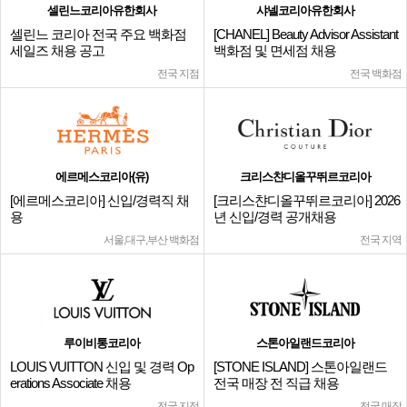
셀린느코리아유한회사
샤넬코리아유한회사
셀린느 코리아 전국 주요 백화점
[CHANEL] Beauty Advisor Assistant
세일즈 채용 공고
백화점 및 면세점 채용
전국 지점
전국 백화점
에르메스코리아(유)
크리스챤디올꾸뛰르코리아
[에르메스코리아] 신입/경력직 채
[크리스챤디올꾸뛰르코리아] 2026
용
년 신입/경력 공개채용
서울,대구,부산 백화점
전국 지역
루이비통코리아
스톤아일랜드코리아
LOUIS VUITTON 신입 및 경력 Op
[STONE ISLAND] 스톤아일랜드
erations Associate 채용
전국 매장 전 직급 채용
전국 지점
전국 매장