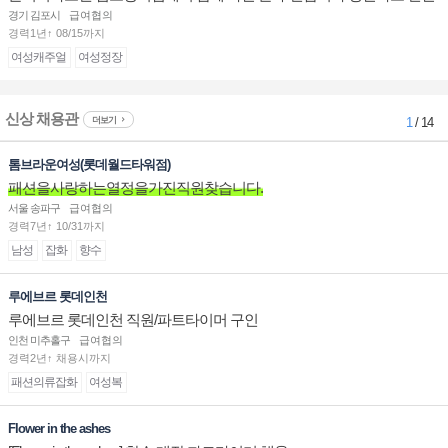
된 마음 하나면 됩니다.
경기 김포시
급여협의
경력1년↑ 08/15까지
여성캐주얼
여성정장
신상 채용관
더보기
1
/ 14
톰브라운여성(롯데월드타워점)
패션을사랑하는열정을가진직원찾습니다.
서울 송파구
급여협의
경력7년↑ 10/31까지
남성
잡화
향수
루에브르 롯데인천
루에브르 롯데인천 직원/파트타이머 구인
인천 미추홀구
급여협의
경력2년↑ 채용시까지
패션의류잡화
여성복
Flower in the ashes