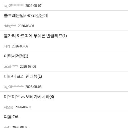
ka_n27********
2026-08-07
룰루레몬입사하고싶은데
dbtlag****
2026-08-06
불가리 까르띠에 부쉐론 반클리프(1)
나리
2026-08-06
이력서걱정(1)
dodo34****
2026-08-06
티파니 프리 인터뷰(1)
ka_n31********
2026-08-06
미우미우 vs 보테가베네타(8)
자모옹
2026-08-05
디올 OA
ejzkQ
2026-08-05