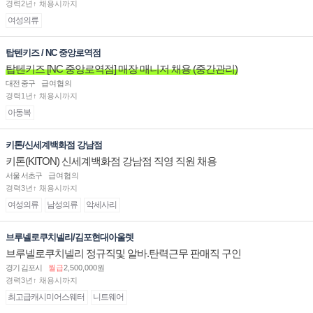
경력2년↑ 채용시까지
여성의류
탑텐키즈 / NC 중앙로역점
탑텐키즈 [NC 중앙로역점] 매장 매니저 채용 (중간관리)
대전 중구
급여협의
경력1년↑ 채용시까지
아동복
키톤/신세계백화점 강남점
키톤(KITON) 신세계백화점 강남점 직영 직원 채용
서울 서초구
급여협의
경력3년↑ 채용시까지
여성의류
남성의류
악세사리
브루넬로쿠치넬리/김포현대아울렛
브루넬로쿠치넬리 정규직및 알바.탄력근무 판매직 구인
경기 김포시
월급
2,500,000원
경력3년↑ 채용시까지
최고급캐시미어스웨터
니트웨어