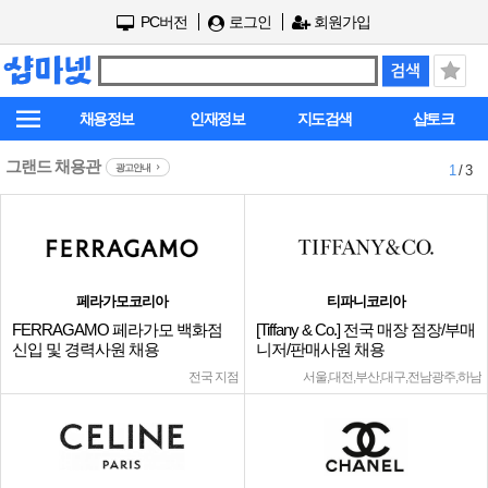
PC버전
로그인
회원가입
채용정보
인재정보
지도검색
샵토크
그랜드 채용관
광고안내
1
/ 3
페라가모코리아
티파니코리아
FERRAGAMO 페라가모 백화점
[Tiffany & Co.] 전국 매장 점장/부매
신입 및 경력사원 채용
니저/판매사원 채용
전국 지점
서울,대전,부산,대구,전남광주,하남