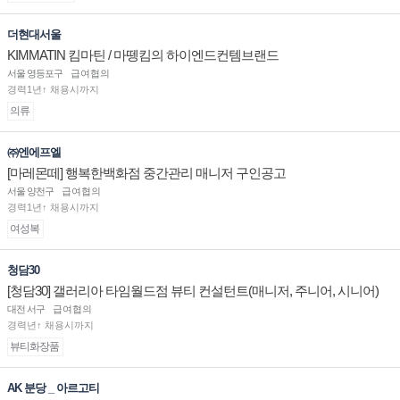
더현대서울
KIMMATIN 킴마틴 / 마뗑킴의 하이엔드컨템브랜드
서울 영등포구
급여협의
경력1년↑ 채용시까지
의류
㈜엔에프엘
[마레몬떼] 행복한백화점 중간관리 매니저 구인공고
서울 양천구
급여협의
경력1년↑ 채용시까지
여성복
청담30
[청담30] 갤러리아 타임월드점 뷰티 컨설턴트(매니저, 주니어, 시니어)
채용
대전 서구
급여협의
경력년↑ 채용시까지
뷰티화장품
AK 분당 _ 아르고티