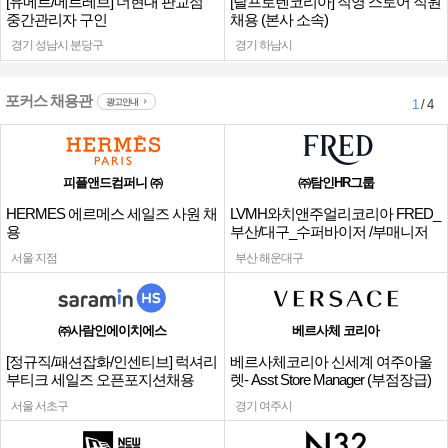
[유메르/메르레브] 더현대 판교점
[랄프로렌코리아] 직영 스토어 직원
중간관리자 구인
채용 (본사 소속)
경기 성남시 분당구
경기 하남시
포커스 채용관
광고안내
1
/ 4
피플앤드컴퍼니 ㈜
㈜탐인HR그룹
HERMES 에르메스 세일즈 사원 채
LVMH와치앤주얼리코리아 FRED_
용
부산/대구_수퍼바이저 /부매니저
채용
서울 지점
부산 해운대구
㈜사람인에이치에스
베르사체 코리아
[정규직/패션잡화/인센티브] 럭셔리
베르사체코리아 신세계 여주아울
부티크 세일즈 오픈포지션채용
렛- Asst Store Manager (부점장급)
채용
서울 서초구
경기 여주시