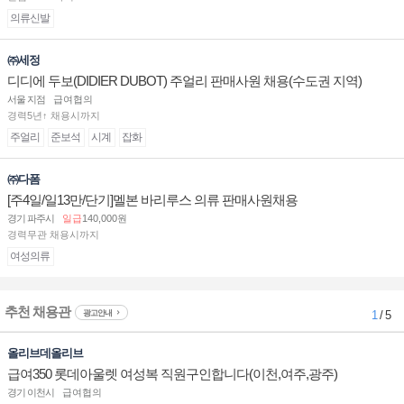
의류신발
㈜세정
디디에 두보(DIDIER DUBOT) 주얼리 판매사원 채용(수도권 지역)
서울 지점
급여협의
경력5년↑ 채용시까지
주얼리
준보석
시계
잡화
㈜다폼
[주4일/일13만/단기]멜본 바리루스 의류 판매사원채용
경기 파주시
일급
140,000원
경력무관 채용시까지
여성의류
추천 채용관
광고안내
1
/ 5
올리브데올리브
급여350 롯데아울렛 여성복 직원구인합니다(이천,여주,광주)
경기 이천시
급여협의