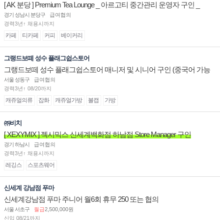
[ AK 분당 ] Premium Tea Lounge _ 아르고티 중간관리 운영자 구인 _
경기 성남시 분당구
급여협의
경력3년↑ 채용시까지
카페
티카페
커피
베이커리
그랭드보떼 성수 플래그쉽스토어
그랭드보떼 성수 플래그쉽스토어 매니저 및 시니어 구인 (중국어 가능
자)
서울 성동구
급여협의
경력3년↑ 08/20까지
캐쥬얼의류
잡화
캐쥬얼가방
볼캡
가방
㈜비치
[ XEXYMIX ] 젝시믹스 신세계백화점 하남점 Store Manager 구인
경기 하남시
급여협의
경력3년↑ 채용시까지
레깅스
스포츠웨어
신세계 강남점 푸마
신세계강남점 푸마 주니어 월6회 휴무 250 또는 협의
서울 서초구
월급
2,500,000원
신입 08/21까지