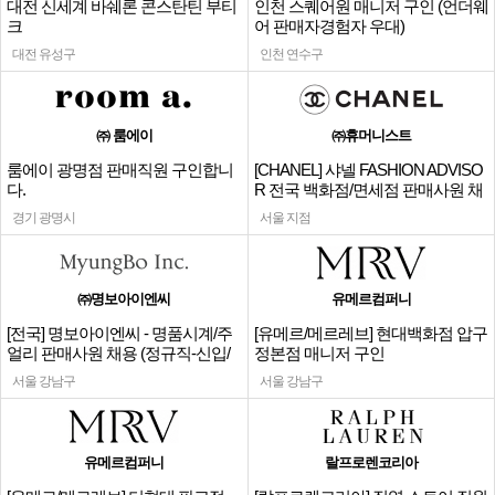
대전 신세계 바쉐론 콘스탄틴 부티
인천 스퀘어원 매니저 구인 (언더웨
크
어 판매자경험자 우대)
대전 유성구
인천 연수구
㈜ 룸에이
㈜휴머니스트
룸에이 광명점 판매직원 구인합니
[CHANEL] 샤넬 FASHION ADVISO
다.
R 전국 백화점/면세점 판매사원 채
용
경기 광명시
서울 지점
㈜명보아이엔씨
유메르컴퍼니
[전국] 명보아이엔씨 - 명품시계/주
[유메르/메르레브] 현대백화점 압구
얼리 판매사원 채용 (정규직-신입/
정본점 매니저 구인
경력)
서울 강남구
서울 강남구
유메르컴퍼니
랄프로렌코리아