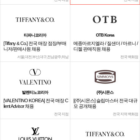
티파니코리아
OTB Korea
[Tiffany & Co.] 전국 매장 점장/부매
메종마르지엘라 / 질샌더 / 마르니 /
니저/판매사원 채용
디젤 판매직원 채용
서울,대전,부산,대구,전남광주,하남
전국 백화점
발렌티노코리아
(주)시몬스
[VALENTINO KOREA] 전국 매장 C
[(주)시몬스] 슬립마스터 전국 대규
lient Advisor 채용
모 공개채용
전국 지점
전국 지역 백화점