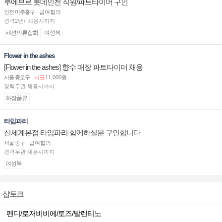
루에브르 롯데인천 직원/파트타이머 구인
인천 미추홀구
급여협의
경력2년↑ 채용시까지
패션의류잡화
여성복
Flower in the ashes
[Flower in the ashes] 향수 매장 파트타이머 채용
서울 종로구
시급
11,000원
경력무관 채용시까지
화장품류
타임파리
신세계본점 타임파리 함께하실분 구인합니다
서울 중구
급여협의
경력무관 채용시까지
여성복
샵토크
펜디/로저비비에/토즈/발렌티노