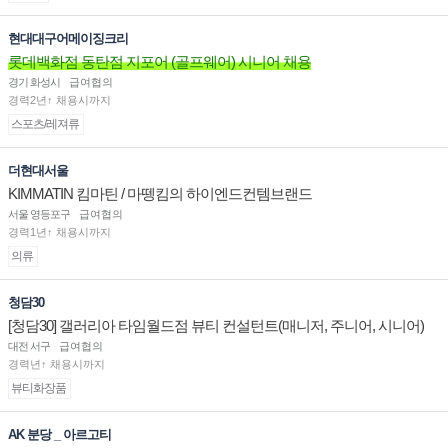
현대대구어메이징크리
롯데백화점 동탄점 지포어 (골프웨어) 시니어 채용
경기 화성시
급여협의
경력2년↑ 채용시까지
스포츠/레져류
더현대서울
KIMMATIN 킴마틴 / 마뗑킴의 하이엔드컨템브랜드
서울 영등포구
급여협의
경력1년↑ 채용시까지
의류
청담30
[청담30] 갤러리아 타임월드점 뷰티 컨설턴트(매니저, 주니어, 시니어)
채용
대전 서구
급여협의
경력년↑ 채용시까지
뷰티화장품
AK 분당 _ 아르고티