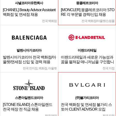
샤넬코리아유한회사
몽클레르코리아
[CHANEL] Beauty Advisor Assistant
[MONCLER] 몽클레르코리아 STO
백화점 및 면세점 채용
RE 각 부문별 경력/신입 채용
전국 백화점
전국 백화점/아울렛/쇼핑몰
발렌시아가코리아
이랜드리테일
발렌시아가코리아 전국 백화점/아
이랜드리테일과 새로운 가능성과
울렛/면세점 신입 및 경력 채용
꿈을 펼쳐갈 매니저님을 구인합니
다.
전국 전지점, 백화점, 아울렛
전국 지점
스톤아일랜드코리아
(주)불가리코리아
[STONE ISLAND] 스톤아일랜드
전국 백화점 및 면세점 불가리 스
전국 매장 전 직급 채용
토어 CLIENT ADVISOR 모집
전국 매장
전국 지점