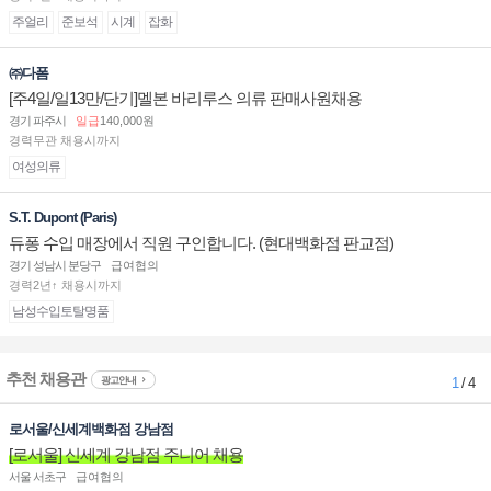
주얼리
준보석
시계
잡화
㈜다폼
[주4일/일13만/단기]멜본 바리루스 의류 판매사원채용
경기 파주시
일급
140,000원
경력무관 채용시까지
여성의류
S.T. Dupont (Paris)
듀퐁 수입 매장에서 직원 구인합니다. (현대백화점 판교점)
경기 성남시 분당구
급여협의
경력2년↑ 채용시까지
남성수입토탈명품
추천 채용관
광고안내
1
/ 4
로서울/신세계백화점 강남점
[로서울] 신세계 강남점 주니어 채용
서울 서초구
급여협의