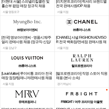
[더현대 서울] 스피넬리킬콜린 및
[리치몬트코리아] 럭셔리 브랜드별
홀슨부 팝업 매장 정규직 채용
전국 판매사원/OP 채용
서울 영등포구
서울 지점
㈜명보아이엔씨
㈜휴머니스트
[전국] 명보아이엔씨 - 명품시계/주
[CHANEL] 샤넬 FASHION ADVISO
얼리 판매사원 채용 (정규직-신입/
R 전국 백화점/면세점 판매사원 채
경력)
용
서울 강남구
서울 지점
㈜휴머니스트
랄프로렌코리아
[LouisVuitton] 루이비통 코리아 전국
[랄프로렌코리아] 직영 스토어 직원
매장 점장/팀매니저/판매사원 채용
채용 (본사 소속)
서울 지점
경기 하남시
유메르컴퍼니
FR8IGHT / 여주 프리미엄 아울렛