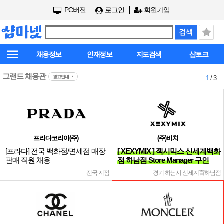
PC버전
로그인
회원가입
채용정보
인재정보
지도검색
샵토크
그랜드 채용관
광고안내
1
/ 3
프라다코리아(주)
(주)비치
[프라다] 전국 백화점/면세점 매장
[ XEXYMIX ] 젝시믹스 신세계백화
판매 직원 채용
점 하남점 Store Manager 구인
전국 지점
경기 하남시 신세계百하남점