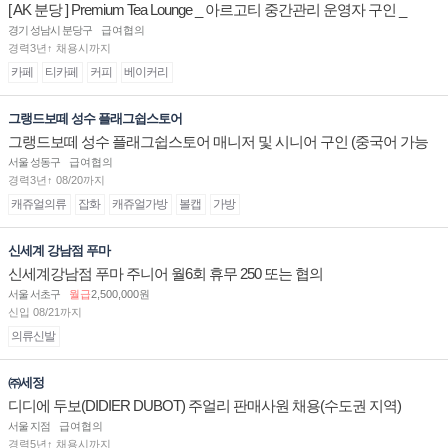
[ AK 분당 ] Premium Tea Lounge _ 아르고티 중간관리 운영자 구인 _
경기 성남시 분당구
급여협의
경력3년↑ 채용시까지
카페
티카페
커피
베이커리
그랭드보떼 성수 플래그쉽스토어
그랭드보떼 성수 플래그쉽스토어 매니저 및 시니어 구인 (중국어 가능
자)
서울 성동구
급여협의
경력3년↑ 08/20까지
캐쥬얼의류
잡화
캐쥬얼가방
볼캡
가방
신세계 강남점 푸마
신세계강남점 푸마 주니어 월6회 휴무 250 또는 협의
서울 서초구
월급
2,500,000원
신입 08/21까지
의류신발
㈜세정
디디에 두보(DIDIER DUBOT) 주얼리 판매사원 채용(수도권 지역)
서울 지점
급여협의
경력5년↑ 채용시까지