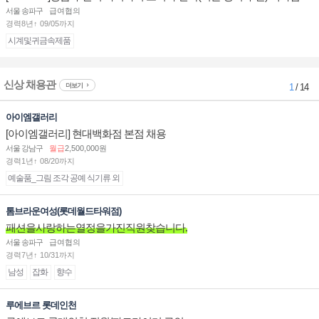
부점장/판매사원 채용
서울 송파구
급여협의
경력8년↑ 09/05까지
시계및귀금속제품
신상 채용관
더보기
1
/ 14
아이엠갤러리
[아이엠갤러리] 현대백화점 본점 채용
서울 강남구
월급
2,500,000원
경력1년↑ 08/20까지
예술품_그림 조각 공예 식기류 외
톰브라운여성(롯데월드타워점)
패션을사랑하는열정을가진직원찾습니다.
서울 송파구
급여협의
경력7년↑ 10/31까지
남성
잡화
향수
루에브르 롯데인천