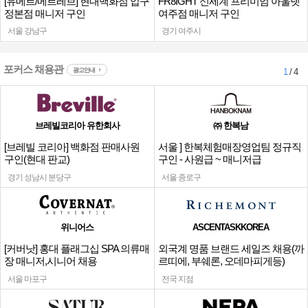
[유메르/메르레브] 현대백화점 압구
FR8IGHT 신세계 프리미엄 아울렛
정본점 매니저 구인
여주점 매니저 구인
서울 강남구
경기 여주시
포커스 채용관
광고안내
1
/ 4
브레빌코리아 유한회사
㈜ 한복남
[브레빌 코리아] 백화점 판매사원
서울 ] 한복체험매장영업팀 정규직
구인(현대 판교)
구인 - 사원급 ~ 매니저급
경기 성남시 분당구
서울 종로구
위니어스
ASCENTASKKOREA
[커버낫] 홍대 플래그십 SPA 의류매
외국계 명품 브랜드 세일즈 채용(까
장 매니저,시니어 채용
르띠에, 부쉐론, 오데마피게등)
서울 마포구
전국 지점