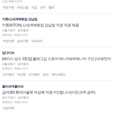
신입 채용시까지
여성가방
여성신발
지갑
모자
벨트
키톤/신세계백화점 강남점
키톤(KITON) 신세계백화점 강남점 직영 직원 채용
서울 서초구
급여협의
경력3년↑ 채용시까지
여성의류
남성의류
악세사리
딥다이브
[베리시 성수 2호점] 플래그십 스토어 매니저&부매니저 구인 (식대/언어
수당 지급)
서울 성동구
급여협의
경력5년↑ 채용시까지
언더웨어
여성복
이지웨어
패션
액티브웨어
올리브데올리브
급여350 롯데아울렛 여성복 직원구인합니다(이천,여주,광주)
경기 이천시
급여협의
경력2년↑ 채용시까지
여성의류