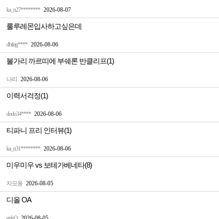
ka_n27********
2026-08-07
룰루레몬입사하고싶은데
dbtlag****
2026-08-06
불가리 까르띠에 부쉐론 반클리프(1)
나리
2026-08-06
이력서걱정(1)
dodo34****
2026-08-06
티파니 프리 인터뷰(1)
ka_n31********
2026-08-06
미우미우 vs 보테가베네타(8)
자모옹
2026-08-05
디올 OA
ejzkQ
2026-08-05