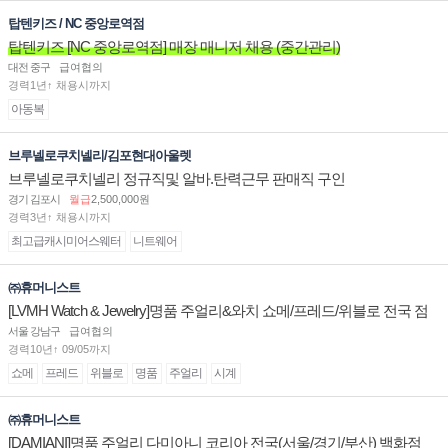
탑텐키즈 / NC 중앙로역점
탑텐키즈 [NC 중앙로역점] 매장 매니저 채용 (중간관리)
대전 중구
급여협의
경력1년↑ 채용시까지
아동복
브루넬로쿠치넬리/김포현대아울렛
브루넬로쿠치넬리 정규직및 알바.탄력근무 판매직 구인
경기 김포시
월급
2,500,000원
경력3년↑ 채용시까지
최고급캐시미어스웨터
니트웨어
㈜휴머니스트
[LVMH Watch & Jewelry]명품 주얼리&와치 쇼메/프레드/위블로 전국 점
장/부점장/판매사원 채용
서울 강남구
급여협의
경력10년↑ 09/05까지
쇼메
프레드
위블로
명품
주얼리
시계
㈜휴머니스트
[DAMIANI]명품 주얼리 다미아니 코리아 전국(서울/경기/부산) 백화점