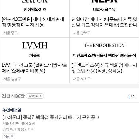
케이앤와이즈
네파서울수유
[연봉 4,000만원] 세터 신세계면세
단일매장 매니저 (아웃도어 의류 및
점 명동점 매니저 채용
신발 최고 경력자 우대함) 모집합니
다.
서울 중구
서울 강북구
피플렙
디앤드퀘스천/서울시 백화점 최상급 점
LVMH 패션 그룹 (셀린느/지방시/로
[디앤드퀘스천] 신규 백화점 매니저
에베/쇼메/루이비통 외)
및 스탭 채용 (직영, 정직원)
서울 강남구
서울 서초구
긴급 채용관
광고안내
1
/ 2
㈜엔에프엘
[마레몬떼] 행복한백화점 중간관리 매니저 구인공고
서울 양천구
급여협의
경력1년↑ 채용시까지
여성복