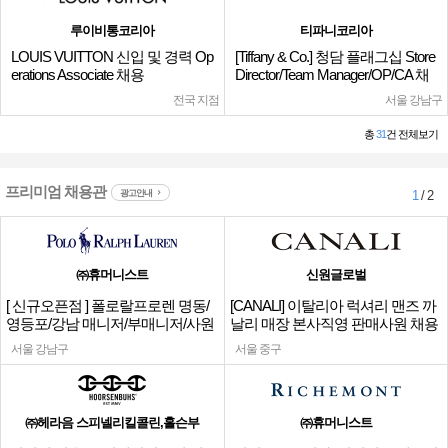
루이비통코리아
티파니코리아
LOUIS VUITTON 신입 및 경력 Op
[Tiffany & Co.] 청담 플래그십 Store
erations Associate 채용
Director/Team Manager/OP/CA 채
용
전국 지점
서울 강남구
총
31
건 전체보기
프리미엄 채용관
광고안내
1
/ 2
㈜휴머니스트
신원글로벌
[ 신규오픈점 ] 폴로랄프로렌 명동/
[CANALI] 이탈리아 럭셔리 맨즈 까
영등포/강남 매니저/부매니저/사원
날리 매장 본사직영 판매사원 채용
서울 강남구
서울 중구
㈜헤라음 스피넬리킬콜린,홀슨부
㈜휴머니스트