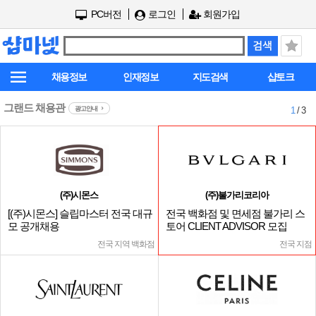
PC버전
로그인
회원가입
채용정보
인재정보
지도검색
샵토크
그랜드 채용관
광고안내
1
/ 3
(주)시몬스
(주)불가리코리아
[(주)시몬스] 슬립마스터 전국 대규
전국 백화점 및 면세점 불가리 스
모 공개채용
토어 CLIENT ADVISOR 모집
전국 지역 백화점
전국 지점