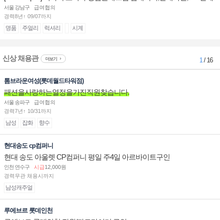
계대전 판매사원 채용
서울 강남구
급여협의
경력8년↑ 09/07까지
명품
주얼리
럭셔리
시계
신상 채용관
더보기
1
/ 16
톰브라운여성(롯데월드타워점)
패션을사랑하는열정을가진직원찾습니다.
서울 송파구
급여협의
경력7년↑ 10/31까지
남성
잡화
향수
현대송도 cp컴퍼니
현대 송도 아울렛 CP컴퍼니 평일 주4일 아르바이트구인
인천 연수구
시급
12,000원
경력무관 채용시까지
남성캐주얼
루에브르 롯데인천