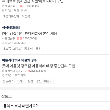
루에브르 롯데인천 직원/파트타이머 구인
인천 미추홀구
월급
2,500,000원
경력2년↑ 채용시까지
패션의류잡화
여성복
아이엠갤러리
[아이엠갤러리] 현대백화점 본점 채용
서울 강남구
월급
2,500,000원
경력1년↑ 08/20까지
예술품_그림 조각 공예 식기류 외
아틀리에/롯데 아울렛 청주
롯데 아울렛 청주점 아틀리에 매장 중간관리 구인
충북 청주시 흥덕구
연봉
25,882,560원
경력3년↑ 08/26까지
선글라스
스카프
장갑
양산
머플러
샵토크
롤렉스 복지 어떤가요?