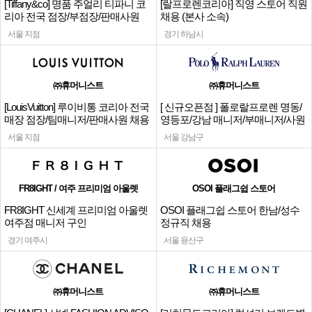
[Tiffany&co] 명품 주얼리 티파니 코
[랄프로렌코리아] 직영 스토어 직원
리아 전국 점장/부점장/판매사원
채용 (본사 소속)
서울 지점
경기 하남시
㈜휴머니스트
㈜휴머니스트
[LouisVuitton] 루이비통 코리아 전국
[ 신규오픈점 ] 폴로랄프로렌 명동/
매장 점장/팀매니저/판매사원 채용
영등포/강남 매니저/부매니저/사원
서울 지점
서울 강남구
FR8IGHT / 여주 프리미엄 아울렛
OSOI 플래그쉽 스토어
FR8IGHT 신세계 프리미엄 아울렛
OSOI 플래그쉽 스토어 한남/성수
여주점 매니저 구인
정규직 채용
경기 여주시
서울 용산구
㈜휴머니스트
㈜휴머니스트