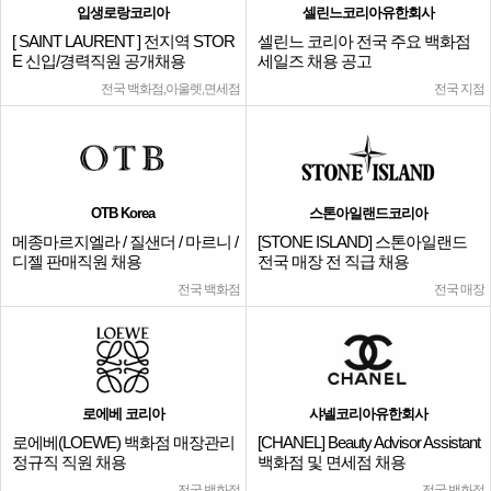
입생로랑코리아
셀린느코리아유한회사
[ SAINT LAURENT ] 전지역 STOR
셀린느 코리아 전국 주요 백화점
E 신입/경력직원 공개채용
세일즈 채용 공고
전국 백화점,아울렛,면세점
전국 지점
OTB Korea
스톤아일랜드코리아
메종마르지엘라 / 질샌더 / 마르니 /
[STONE ISLAND] 스톤아일랜드
디젤 판매직원 채용
전국 매장 전 직급 채용
전국 백화점
전국 매장
로에베 코리아
샤넬코리아유한회사
로에베(LOEWE) 백화점 매장관리
[CHANEL] Beauty Advisor Assistant
정규직 직원 채용
백화점 및 면세점 채용
전국 백화점
전국 백화점