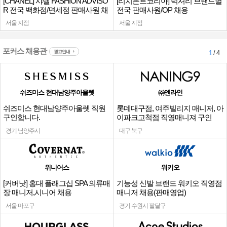
[CHANEL] 샤넬 FASHION ADVISO
[리치몬트코리아] 럭셔리 브랜드별
R 전국 백화점/면세점 판매사원 채
전국 판매사원/OP 채용
용
서울 지점
서울 지점
포커스 채용관
광고안내
1
/ 4
쉬즈미스 현대남양주아울렛
㈜엔라인
쉬즈미스 현대남양주아울렛 직원
롯데대구점, 여주빌리지 매니저, 아
구인합니다.
이파크고척점 직영매니져 구인
경기 남양주시
대구 북구
위니어스
워키오
[커버낫] 홍대 플래그십 SPA 의류매
기능성 신발 브랜드 워키오 직영점
장 매니저,시니어 채용
매니저 채용(판매영업)
서울 마포구
경기 수원시 팔달구