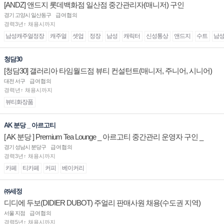
[ANDZ] 앤드지 롯데백화점 일산점 중간관리자(매니저) 구인
경기 고양시 일산동구
급여협의
경력3년↑ 채용시까지
남성캐주얼정장
캐주얼
셋업
정장
남성
캐릭터
신성통상
앤드지
수트
남
청담30
[청담30] 갤러리아 타임월드점 뷰티 컨설턴트(매니저, 주니어, 시니어)
채용
대전 서구
급여협의
경력년↑ 채용시까지
뷰티화장품
AK 분당 _ 아르고티
[ AK 분당 ] Premium Tea Lounge _ 아르고티 중간관리 운영자 구인 _
경기 성남시 분당구
급여협의
경력3년↑ 채용시까지
카페
티카페
커피
베이커리
㈜세정
디디에 두보(DIDIER DUBOT) 주얼리 판매사원 채용(수도권 지역)
서울 지점
급여협의
경력5년↑ 채용시까지