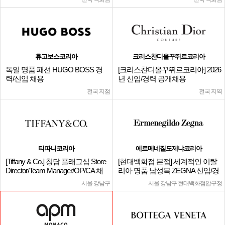
휴고보스코리아
크리스챤디올꾸뛰르코리아
독일 명품 패션 HUGO BOSS 경
[크리스챤디올꾸뛰르코리아] 2026
력/신입 채용
년 신입/경력 공개채용
전국 지점
전국 지역
티파니코리아
에르메네질도제냐코리아
[Tiffany & Co.] 청담 플래그십 Store
[현대백화점 본점] 세계적인 이탈
Director/Team Manager/OP/CA 채
리아 명품 남성복 ZEGNA 신입/경
용
력
서울 강남구
서울 강남구 현대백화점압구정