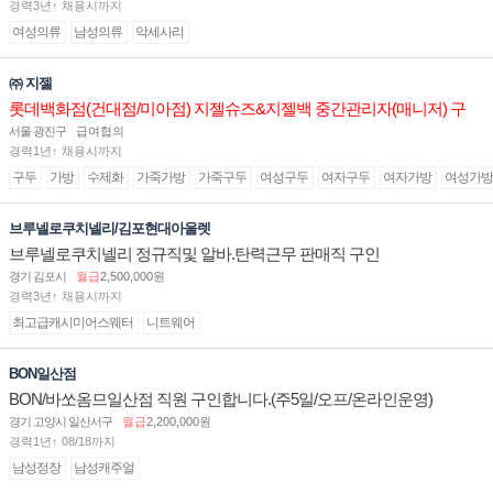
경력3년↑ 채용시까지
여성의류
남성의류
악세사리
㈜ 지젤
롯데백화점(건대점/미아점) 지젤슈즈&지젤백 중간관리자(매니저) 구
인합니다
서울 광진구
급여협의
경력1년↑ 채용시까지
구두
가방
수제화
가죽가방
가죽구두
여성구두
여자구두
여자가방
여성가방
브루넬로쿠치넬리/김포현대아울렛
브루넬로쿠치넬리 정규직및 알바.탄력근무 판매직 구인
경기 김포시
월급
2,500,000원
경력3년↑ 채용시까지
최고급캐시미어스웨터
니트웨어
BON일산점
BON/바쏘옴므일산점 직원 구인합니다.(주5일/오프/온라인운영)
경기 고양시 일산서구
월급
2,200,000원
경력1년↑ 08/18까지
남성정장
남성캐주얼