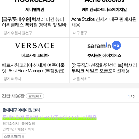
제니엘휴먼
케이앤씨파트너스에이치알
[급구/롯데수원] 럭셔리 비건 뷰티
Acne Studios 신세계 대구 판매사원
아워글래스 백화점 경력직 및 알바
채용
채용
경기 수원시 권선구
대구 동구
베르사체 코리아
㈜사람인에이치에스
베르사체코리아 신세계 여주아울
[정규직/패션잡화/인센티브] 럭셔리
렛- Asst Store Manager (부점장급)
부티크 세일즈 오픈포지션채용
채용
경기 여주시
서울 서초구
긴급 채용관
광고안내
1
/ 2
현대대구어메이징크리
롯데백화점 동탄점 지포어 (골프웨어) 시니어 채용
경기 화성시
급여협의
경력2년↑ 채용시까지
스포츠/레져류