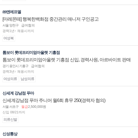
㈜엔에프엘
[마레몬떼] 행복한백화점 중간관리 매니저 구인공고
서울 양천구
급여협의
경력1년↑ 채용시까지
여성복
톰보이 롯데프리미엄아울렛 기흥점
톰보이 롯데프리미엄아울렛 기흥점 신입, 경력사원, 아르바이트 판매
직 구인합니다.
경기 용인시 기흥구
급여협의
경력3년↑ 채용시까지
여성의류
남성의류
신세계 강남점 푸마
신세계강남점 푸마 주니어 월6회 휴무 250(경력자 협의)
서울 서초구
월급
2,500,000원
신입 08/21까지
의류신발
신성통상