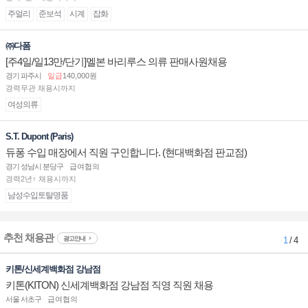
주얼리
준보석
시계
잡화
㈜다폼
[주4일/일13만/단기]멜본 바리루스 의류 판매사원채용
경기 파주시
일급
140,000원
경력무관 채용시까지
여성의류
S.T. Dupont (Paris)
듀퐁 수입 매장에서 직원 구인합니다. (현대백화점 판교점)
경기 성남시 분당구
급여협의
경력2년↑ 채용시까지
남성수입토탈명품
추천 채용관
광고안내
1
/ 4
키톤/신세계백화점 강남점
키톤(KITON) 신세계백화점 강남점 직영 직원 채용
서울 서초구
급여협의