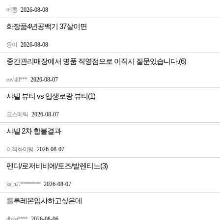
메롱
2026-08-08
화장품4년공백기 37살이면
융이
2026-08-08
중간관리매장에서 명품 직영점으로 이직시 질문있습니다.(6)
eovkfd***
2026-08-07
샤넬 뷰티 vs 입생로랑 뷰티(1)
코스메틱
2026-08-07
샤넬 2차 합불결과
이직화이팅
2026-08-07
펜디/로저비비에/토즈/발렌티노(3)
ka_n27********
2026-08-07
룰루레몬입사하고싶은데
dbtlag****
2026-08-06