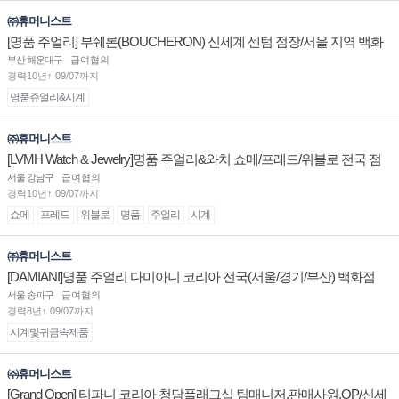
㈜휴머니스트
[명품 주얼리] 부쉐론(BOUCHERON) 신세계 센텀 점장/서울 지역 백화
점 판매사원 채용
부산 해운대구
급여협의
경력10년↑ 09/07까지
명품쥬얼리&시계
㈜휴머니스트
[LVMH Watch & Jewelry]명품 주얼리&와치 쇼메/프레드/위블로 전국 점
장/부점장/판매사원 채용
서울 강남구
급여협의
경력10년↑ 09/07까지
쇼메
프레드
위블로
명품
주얼리
시계
㈜휴머니스트
[DAMIANI]명품 주얼리 다미아니 코리아 전국(서울/경기/부산) 백화점
부점장/판매사원 채용
서울 송파구
급여협의
경력8년↑ 09/07까지
시계및귀금속제품
㈜휴머니스트
[Grand Open] 티파니 코리아 청담플래그십 팀매니저,판매사원,OP/신세