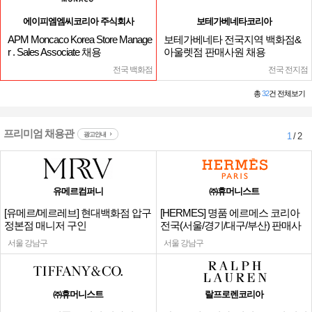
에이피엠엠씨코리아 주식회사
보테가베네타코리아
APM Moncaco Korea Store Manage
보테가베네타 전국지역 백화점&
r . Sales Associate 채용
아울렛점 판매사원 채용
전국 백화점
전국 전지점
총
32
건 전체보기
프리미엄 채용관
광고안내
1
/ 2
유메르컴퍼니
㈜휴머니스트
[유메르/메르레브] 현대백화점 압구
[HERMES] 명품 에르메스 코리아
정본점 매니저 구인
전국(서울/경기/대구/부산) 판매사
원
서울 강남구
서울 강남구
㈜휴머니스트
랄프로렌코리아