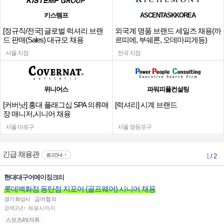
키스템프
ASCENTASKKOREA
[정규직/전국] 글로벌 럭셔리 브랜
외국계 명품 브랜드 세일즈 채용(까
드 판매(Sales) 대규모 채용
르띠에, 부쉐론, 오데마피게등)
서울 지점
전국 지점
위니어스
파워피플컨설팅
[커버낫] 홍대 플래그십 SPA 의류매
[럭셔리] 시계 브랜드
장 매니저,시니어 채용
서울 마포구
서울 영등포구
긴급 채용관
광고안내
1
/ 2
현대대구어메이징크리
롯데백화점 동탄점 지포어 (골프웨어) 시니어 채용
경기 화성시
급여협의
경력2년↑ 채용시까지
스포츠/레져류