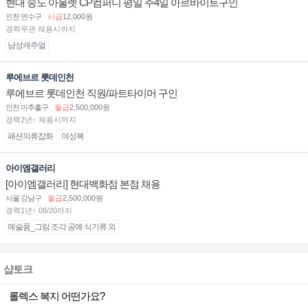
현대 송도 아울렛 CP컴퍼니 평일 주4일 아르바이트구인
인천 연수구
시급
12,000원
경력무관 채용시까지
남성캐주얼
루에브르 롯데인천
루에브르 롯데인천 직원/파트타이머 구인
인천 미추홀구
월급
2,500,000원
경력2년↑ 채용시까지
패션의류잡화
여성복
아이엠갤러리
[아이엠갤러리] 현대백화점 본점 채용
서울 강남구
월급
2,500,000원
경력1년↑ 08/20까지
예술품_그림 조각 공예 식기류 외
샵토크
롤렉스 복지 어떤가요?