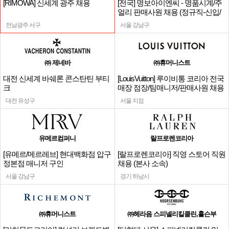
[RIMOWA] 신세계 광주 채용
[전국] 명보아이엔씨 - 명품시계/주
얼리 판매사원 채용 (정규직-신입/
경력)
전남광주 서구
서울 강남구
㈜ 제네바
㈜휴머니스트
대전 신세계 바쉐론 콘스탄틴 부티
[LouisVuitton] 루이비통 코리아 전국
크
매장 점장/팀매니저/판매사원 채용
대전 유성구
서울 지점
유메르컴퍼니
랄프로렌코리아
[유메르/메르레브] 현대백화점 압구
[랄프로렌코리아] 직영 스토어 직원
정본점 매니저 구인
채용 (본사 소속)
서울 강남구
경기 하남시
㈜휴머니스트
㈜헤라음 스피넬리킬콜린,홀슨부