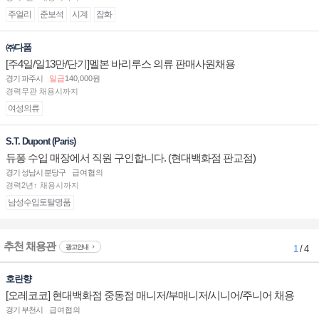
주얼리
준보석
시계
잡화
㈜다폼
[주4일/일13만/단기]멜본 바리루스 의류 판매사원채용
경기 파주시
일급
140,000원
경력무관 채용시까지
여성의류
S.T. Dupont (Paris)
듀퐁 수입 매장에서 직원 구인합니다. (현대백화점 판교점)
경기 성남시 분당구
급여협의
경력2년↑ 채용시까지
남성수입토탈명품
추천 채용관
광고안내
1
/ 4
호란향
[오레코코] 현대백화점 중동점 매니저/부매니저/시니어/주니어 채용
경기 부천시
급여협의