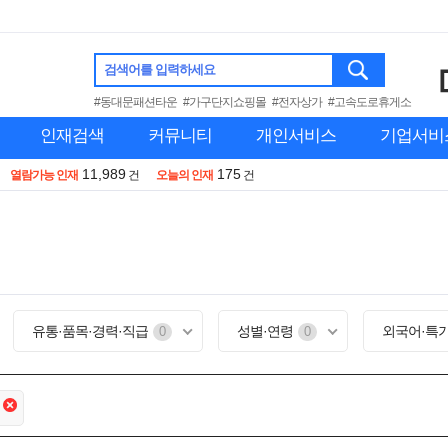
검색어를 입력하세요
#동대문패션타운
#가구단지쇼핑몰
#전자상가
#고속도로휴게소
인재검색
커뮤니티
개인서비스
기업서비
11,989
175
열람가능 인재
건
오늘의 인재
건
유통·품목·경력·직급
성별·연령
외국어·특
0
0