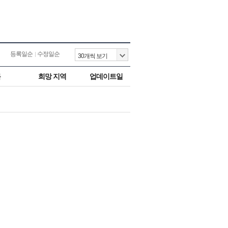
등록일순
수정일순
목
희망 지역
업데이트일