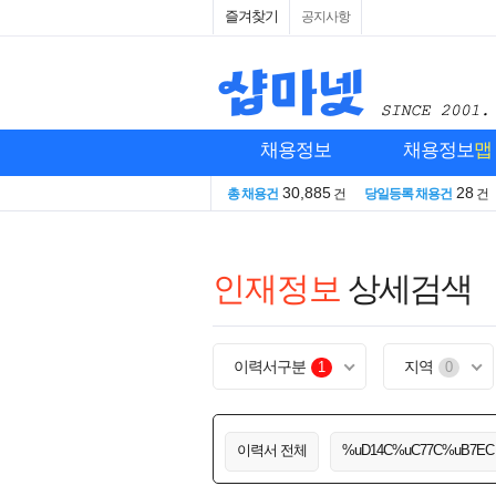
즐겨찾기
공지사항
채용정보
채용정보
맵
30,885
28
총 채용건
건
당일등록 채용건
건
인재정보
상세검색
이력서구분
지역
1
0
이력서 전체
%uD14C%uC77C%uB7EC