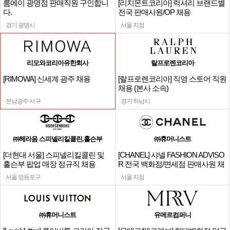
룸에이 광명점 판매직원 구인합니
[리치몬트코리아] 럭셔리 브랜드별
다.
전국 판매사원/OP 채용
경기 광명시
서울 지점
리모와코리아유한회사
랄프로렌코리아
[RIMOWA] 신세계 광주 채용
[랄프로렌코리아] 직영 스토어 직원
채용 (본사 소속)
전남광주 서구
경기 하남시
㈜헤라음 스피넬리킬콜린,홀슨부
㈜휴머니스트
[더현대 서울] 스피넬리킬콜린 및
[CHANEL] 샤넬 FASHION ADVISO
홀슨부 팝업 매장 정규직 채용
R 전국 백화점/면세점 판매사원 채
용
서울 영등포구
서울 지점
㈜휴머니스트
유메르컴퍼니