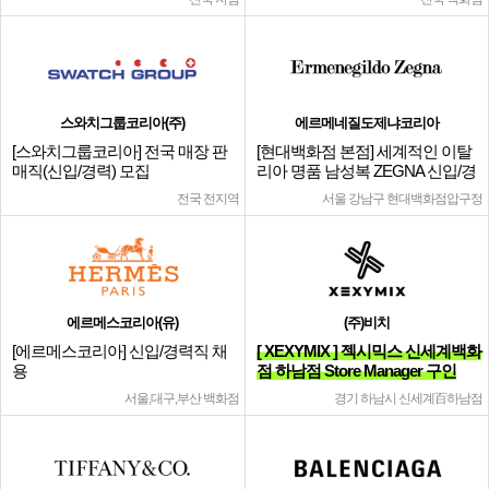
스와치그룹코리아(주)
에르메네질도제냐코리아
[스와치그룹코리아] 전국 매장 판
[현대백화점 본점] 세계적인 이탈
매직(신입/경력) 모집
리아 명품 남성복 ZEGNA 신입/경
력
전국 전지역
서울 강남구 현대백화점압구정
에르메스코리아(유)
(주)비치
[에르메스코리아] 신입/경력직 채
[ XEXYMIX ] 젝시믹스 신세계백화
용
점 하남점 Store Manager 구인
서울,대구,부산 백화점
경기 하남시 신세계百하남점