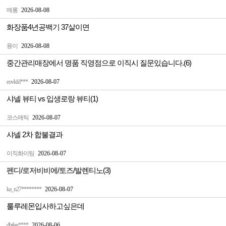
메롱
2026-08-08
화장품4년공백기 37살이면
융이
2026-08-08
중간관리매장에서 명품 직영점으로 이직시 질문있습니다.(6)
eovkfd***
2026-08-07
샤넬 뷰티 vs 입생로랑 뷰티(1)
코스메틱
2026-08-07
샤넬 2차 합불결과
이직화이팅
2026-08-07
펜디/로저비비에/토즈/발렌티노(3)
ka_n27********
2026-08-07
룰루레몬입사하고싶은데
dbtlag****
2026-08-06