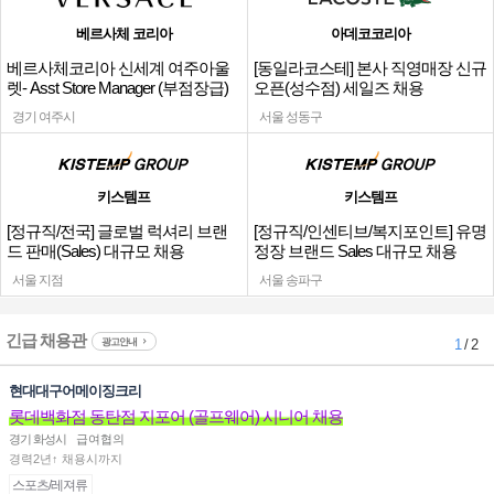
베르사체 코리아
아데코코리아
베르사체코리아 신세계 여주아울
[동일라코스테] 본사 직영매장 신규
렛- Asst Store Manager (부점장급)
오픈(성수점) 세일즈 채용
채용
경기 여주시
서울 성동구
키스템프
키스템프
[정규직/전국] 글로벌 럭셔리 브랜
[정규직/인센티브/복지포인트] 유명
드 판매(Sales) 대규모 채용
정장 브랜드 Sales 대규모 채용
서울 지점
서울 송파구
긴급 채용관
광고안내
1
/ 2
현대대구어메이징크리
롯데백화점 동탄점 지포어 (골프웨어) 시니어 채용
경기 화성시
급여협의
경력2년↑ 채용시까지
스포츠/레져류