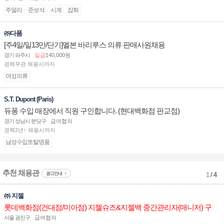
주얼리
준보석
시계
잡화
㈜다폼
[주4일/일13만/단기]멜본 바리루스 의류 판매사원채용
경기 파주시
일급
140,000원
경력무관 채용시까지
여성의류
S.T. Dupont (Paris)
듀퐁 수입 매장에서 직원 구인합니다. (현대백화점 판교점)
경기 성남시 분당구
급여협의
경력2년↑ 채용시까지
남성수입토탈명품
추천 채용관
광고안내
1
/ 4
㈜ 지젤
롯데백화점(건대점/미아점) 지젤슈즈&지젤백 중간관리자(매니저) 구
인합니다
서울 광진구
급여협의