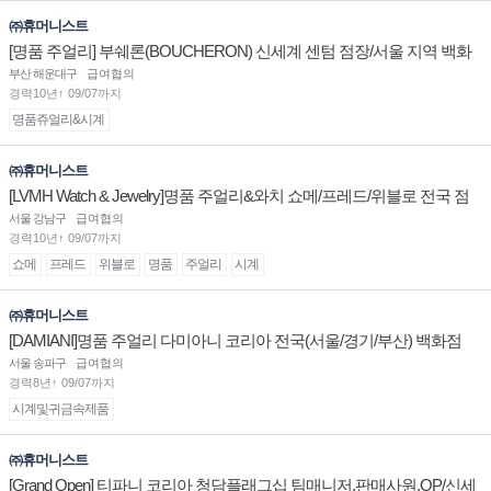
㈜휴머니스트
[명품 주얼리] 부쉐론(BOUCHERON) 신세계 센텀 점장/서울 지역 백화
점 판매사원 채용
부산 해운대구
급여협의
경력10년↑ 09/07까지
명품쥬얼리&시계
㈜휴머니스트
[LVMH Watch & Jewelry]명품 주얼리&와치 쇼메/프레드/위블로 전국 점
장/부점장/판매사원 채용
서울 강남구
급여협의
경력10년↑ 09/07까지
쇼메
프레드
위블로
명품
주얼리
시계
㈜휴머니스트
[DAMIANI]명품 주얼리 다미아니 코리아 전국(서울/경기/부산) 백화점
부점장/판매사원 채용
서울 송파구
급여협의
경력8년↑ 09/07까지
시계및귀금속제품
㈜휴머니스트
[Grand Open] 티파니 코리아 청담플래그십 팀매니저,판매사원,OP/신세