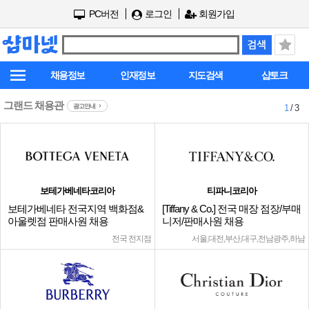
PC버전
로그인
회원가입
채용정보
인재정보
지도검색
샵토크
그랜드 채용관
광고안내
1
/ 3
보테가베네타코리아
티파니코리아
보테가베네타 전국지역 백화점&
[Tiffany & Co.] 전국 매장 점장/부매
아울렛점 판매사원 채용
니저/판매사원 채용
전국 전지점
서울,대전,부산,대구,전남광주,하남