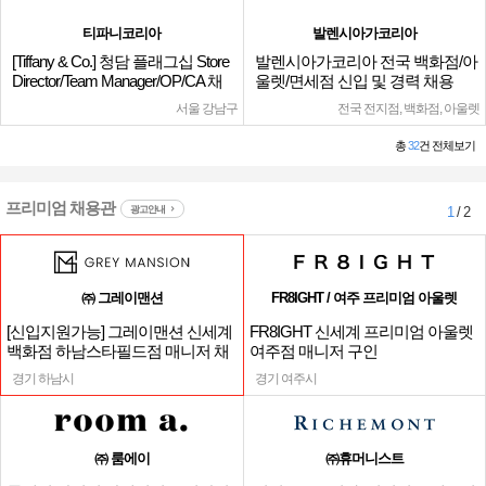
티파니코리아
발렌시아가코리아
[Tiffany & Co.] 청담 플래그십 Store
발렌시아가코리아 전국 백화점/아
Director/Team Manager/OP/CA 채
울렛/면세점 신입 및 경력 채용
용
서울 강남구
전국 전지점, 백화점, 아울렛
총
32
건 전체보기
프리미엄 채용관
광고안내
1
/ 2
㈜ 그레이맨션
FR8IGHT / 여주 프리미엄 아울렛
[신입지원가능] 그레이맨션 신세계
FR8IGHT 신세계 프리미엄 아울렛
백화점 하남스타필드점 매니저 채
여주점 매니저 구인
용
경기 하남시
경기 여주시
㈜ 룸에이
㈜휴머니스트