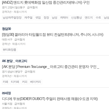
[ANDZ] 앤드지 롯데백화점 일산점 중간관리자(매니저) 구인
경기 고양시 일산동구
급여협의
경력3년↑ 채용시까지
남성캐주얼정장
캐주얼
셋업
정장
남성
캐릭터
신성통상
앤드지
수트
남
청담30
[청담30] 갤러리아 타임월드점 뷰티 컨설턴트(매니저, 주니어, 시니어)
채용
대전 서구
급여협의
경력년↑ 채용시까지
뷰티화장품
AK 분당 _ 아르고티
[ AK 분당 ] Premium Tea Lounge _ 아르고티 중간관리 운영자 구인 _
경기 성남시 분당구
급여협의
경력3년↑ 채용시까지
카페
티카페
커피
베이커리
㈜세정
디디에 두보(DIDIER DUBOT) 주얼리 판매사원 채용(수도권 지역)
서울 지점
급여협의
경력5년↑ 채용시까지