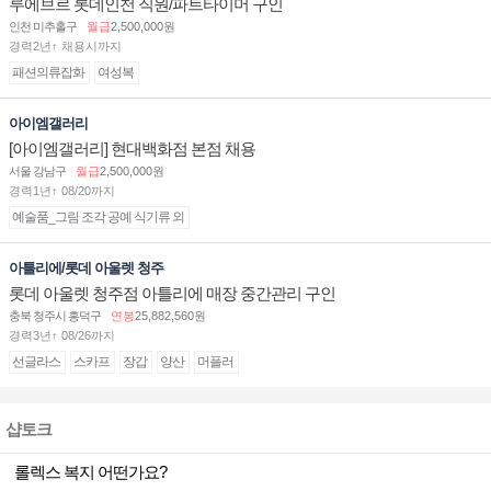
루에브르 롯데인천 직원/파트타이머 구인
인천 미추홀구
월급
2,500,000원
경력2년↑ 채용시까지
패션의류잡화
여성복
아이엠갤러리
[아이엠갤러리] 현대백화점 본점 채용
서울 강남구
월급
2,500,000원
경력1년↑ 08/20까지
예술품_그림 조각 공예 식기류 외
아틀리에/롯데 아울렛 청주
롯데 아울렛 청주점 아틀리에 매장 중간관리 구인
충북 청주시 흥덕구
연봉
25,882,560원
경력3년↑ 08/26까지
선글라스
스카프
장갑
양산
머플러
샵토크
롤렉스 복지 어떤가요?