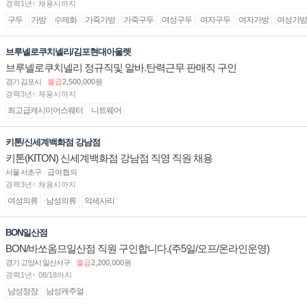
경력1년↑ 채용시까지
구두
가방
수제화
가죽가방
가죽구두
여성구두
여자구두
여자가방
여성가방
브루넬로쿠치넬리/김포현대아울렛
브루넬로쿠치넬리 정규직및 알바.탄력근무 판매직 구인
경기 김포시
월급
2,500,000원
경력3년↑ 채용시까지
최고급캐시미어스웨터
니트웨어
키톤/신세계백화점 강남점
키톤(KITON) 신세계백화점 강남점 직영 직원 채용
서울 서초구
급여협의
경력3년↑ 채용시까지
여성의류
남성의류
악세사리
BON일산점
BON/바쏘옴므일산점 직원 구인합니다.(주5일/오프/온라인운영)
경기 고양시 일산서구
월급
2,200,000원
경력1년↑ 08/18까지
남성정장
남성캐주얼