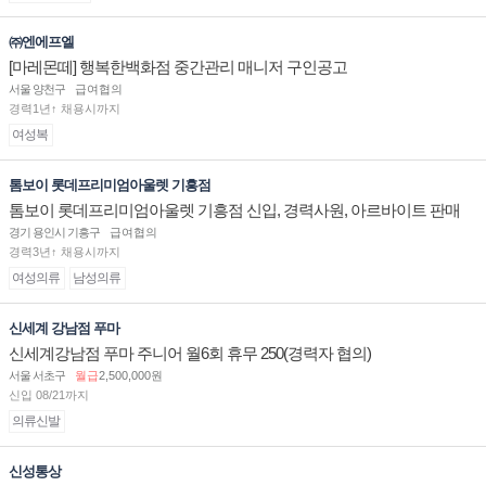
㈜엔에프엘
[마레몬떼] 행복한백화점 중간관리 매니저 구인공고
서울 양천구
급여협의
경력1년↑ 채용시까지
여성복
톰보이 롯데프리미엄아울렛 기흥점
톰보이 롯데프리미엄아울렛 기흥점 신입, 경력사원, 아르바이트 판매
직 구인합니다.
경기 용인시 기흥구
급여협의
경력3년↑ 채용시까지
여성의류
남성의류
신세계 강남점 푸마
신세계강남점 푸마 주니어 월6회 휴무 250(경력자 협의)
서울 서초구
월급
2,500,000원
신입 08/21까지
의류신발
신성통상