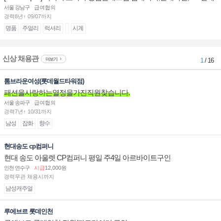
계대전 판매사원 채용
서울 강남구
급여협의
경력8년↑ 09/07까지
명품
주얼리
럭셔리
시계
신상 채용관
더보기
1
/ 16
톰브라운여성(롯데월드타워점)
패션을사랑하는열정을가진직원찾습니다.
서울 송파구
급여협의
경력7년↑ 10/31까지
남성
잡화
향수
현대송도 cp컴퍼니
현대 송도 아울렛 CP컴퍼니 평일 주4일 아르바이트구인
인천 연수구
시급
12,000원
경력무관 채용시까지
남성캐주얼
루에브르 롯데인천