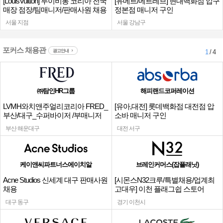
[LouisVuitton] 루이비통 코리아 전국
[유메르/메르레브] 현대백화점 압구
매장 점장/팀매니저/판매사원 채용
정본점 매니저 구인
서울 지점
서울 강남구
포커스 채용관
광고안내
1
/ 4
㈜탐인HR그룹
해피랜드코퍼레이션
LVMH와치앤주얼리코리아 FRED_
[유아,대전] 롯데백화점 대전점 압
부산/대구_수퍼바이저 /부매니저
소바 매니저 구인
채용
부산 해운대구
대전 서구
케이앤씨파트너스에이치알
브레인커머스(잡플래닛)
Acne Studios 신세계 대구 판매사원
[시몬스N32크루/특별채용/업계최
채용
고대우] 이천 플래그쉽 스토어
대구 동구
경기 이천시