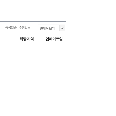
등록일순
수정일순
목
희망 지역
업데이트일