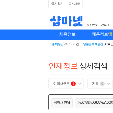
즐겨찾기
공지사항
채용정보
채용정보
맵
30,958
374
총 채용건
건
당일등록 채용건
인재정보
상세검색
이력서구분
지역
1
0
이력서 전체
%uC778%uC6D0%uAD00