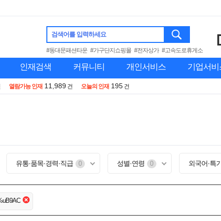
검색어를 입력하세요
#동대문패션타운
#가구단지쇼핑몰
#전자상가
#고속도로휴게소
인재검색
커뮤니티
개인서비스
기업서비
11,989
195
건
열람가능 인재
건
오늘의 인재
건
유통·품목·경력·직급
성별·연령
외국어·특
0
0
%uB9AC