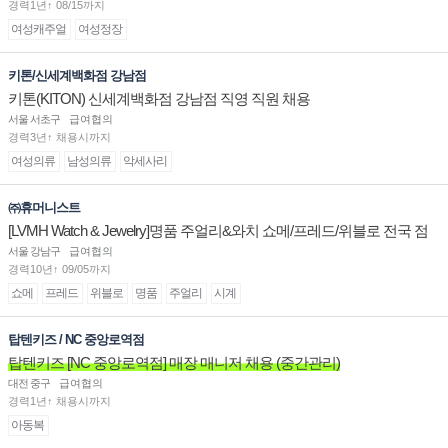
경력1년↑ 08/15까지
여성캐주얼
여성정장
키톤/신세계백화점 강남점
키톤(KITON) 신세계백화점 강남점 직영 직원 채용
서울 서초구
급여협의
경력3년↑ 채용시까지
여성의류
남성의류
악세사리
㈜휴머니스트
[LVMH Watch & Jewelry]명품 주얼리&와치 쇼메/프레드/위블로 전국 점
장/부점장/판매사원 채용
서울 강남구
급여협의
경력10년↑ 09/05까지
쇼메
프레드
위블로
명품
주얼리
시계
탑텐키즈 / NC 중앙로역점
탑텐키즈 [NC 중앙로역점] 매장 매니저 채용 (중간관리)
대전 중구
급여협의
경력1년↑ 채용시까지
아동복