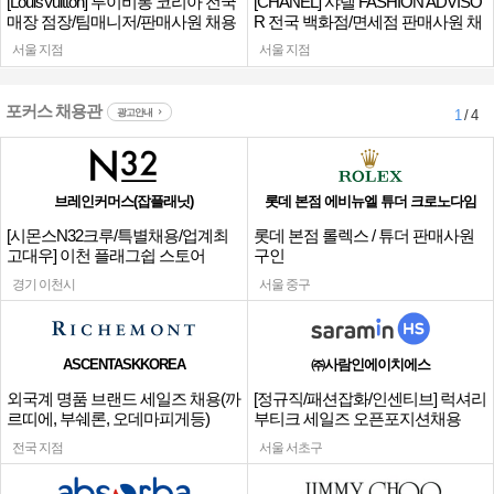
[LouisVuitton] 루이비통 코리아 전국
[CHANEL] 샤넬 FASHION ADVISO
매장 점장/팀매니저/판매사원 채용
R 전국 백화점/면세점 판매사원 채
용
서울 지점
서울 지점
포커스 채용관
광고안내
1
/ 4
브레인커머스(잡플래닛)
롯데 본점 에비뉴엘 튜더 크로노다임
[시몬스N32크루/특별채용/업계최
롯데 본점 롤렉스 / 튜더 판매사원
고대우] 이천 플래그쉽 스토어
구인
경기 이천시
서울 중구
ASCENTASKKOREA
㈜사람인에이치에스
외국계 명품 브랜드 세일즈 채용(까
[정규직/패션잡화/인센티브] 럭셔리
르띠에, 부쉐론, 오데마피게등)
부티크 세일즈 오픈포지션채용
전국 지점
서울 서초구