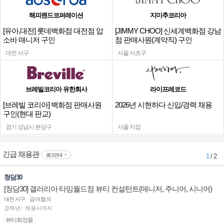
해피랜드코퍼레이션
지미추코리아
[유아,대전] 롯데백화점 대전점 압
[JIMMY CHOO] 신세계백화점 강남
소바 매니저 구인
점 판매사원(계약직) 구인
대전 서구
서울 서초구
브레빌코리아 유한회사
라이프레코드
[브레빌 코리아] 백화점 판매사원
2026년 시현하다 신입/경력 채용
구인(현대 판교)
경기 성남시 분당구
서울 지점
긴급 채용관
광고안내
1
/ 2
청담30
[청담30] 갤러리아 타임월드점 뷰티 컨설턴트(매니저, 주니어, 시니어)
채용
대전 서구
급여협의
경력년↑ 채용시까지
뷰티화장품