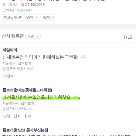
경기 김포시
월급
2,500,000원
경력3년↑ 채용시까지
최고급캐시미어스웨터
니트웨어
신상 채용관
더보기
1
/ 15
타임파리
신세계본점 타임파리 함께하실분 구인합니다
서울 중구
급여협의
경력무관 채용시까지
여성복
톰브라운여성(롯데월드타워점)
패션을사랑하는열정을가진직원찾습니다.
서울 송파구
급여협의
경력7년↑ 10/31까지
남성
잡화
향수
톰브라운 남성 롯데부산본점