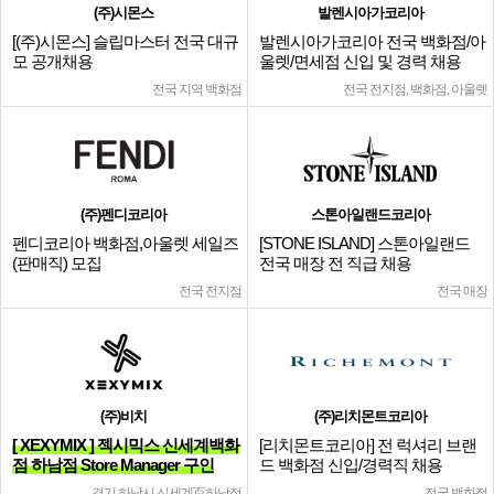
(주)시몬스
발렌시아가코리아
[(주)시몬스] 슬립마스터 전국 대규
발렌시아가코리아 전국 백화점/아
모 공개채용
울렛/면세점 신입 및 경력 채용
전국 지역 백화점
전국 전지점, 백화점, 아울렛
(주)펜디코리아
스톤아일랜드코리아
펜디코리아 백화점,아울렛 세일즈
[STONE ISLAND] 스톤아일랜드
(판매직) 모집
전국 매장 전 직급 채용
전국 전지점
전국 매장
(주)비치
(주)리치몬트코리아
[ XEXYMIX ] 젝시믹스 신세계백화
[리치몬트코리아] 전 럭셔리 브랜
점 하남점 Store Manager 구인
드 백화점 신입/경력직 채용
경기 하남시 신세계百하남점
전국 백화점