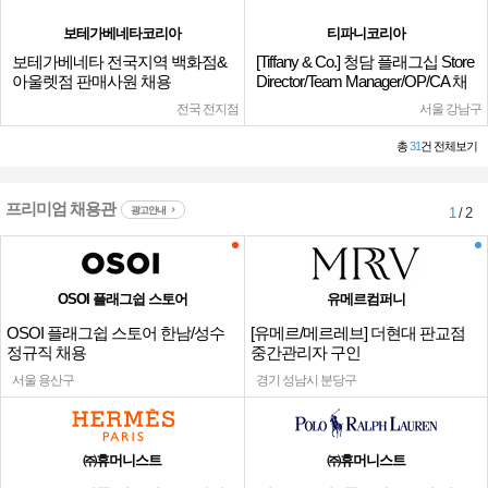
보테가베네타코리아
티파니코리아
보테가베네타 전국지역 백화점&
[Tiffany & Co.] 청담 플래그십 Store
아울렛점 판매사원 채용
Director/Team Manager/OP/CA 채
용
전국 전지점
서울 강남구
총
31
건 전체보기
프리미엄 채용관
광고안내
1
/ 2
OSOI 플래그쉽 스토어
유메르컴퍼니
OSOI 플래그쉽 스토어 한남/성수
[유메르/메르레브] 더현대 판교점
정규직 채용
중간관리자 구인
서울 용산구
경기 성남시 분당구
㈜휴머니스트
㈜휴머니스트