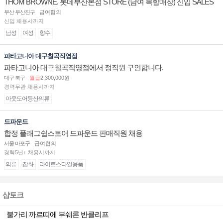
THOM BROWNE. 롯데부산본점 STORE (남여 복합매장) 신입 SALES
ASSOCIATE 채용
부산 부산진구
급여협의
신입 채용시까지
남성
여성
향수
파타고니아 대구칠곡직영점
파타고니아 대구칠곡직영점에서 정직원 구인합니다.
대구 북구
월급
2,300,000원
경력무관 채용시까지
아웃도어등산의류
드파운드
합정 플래그쉽스토어 드파운드 판매직원 채용
서울 마포구
급여협의
경력5년↑ 채용시까지
의류
잡화
라이트스타일용품
샵토크
불가리 까르띠에 부쉐론 반클리프