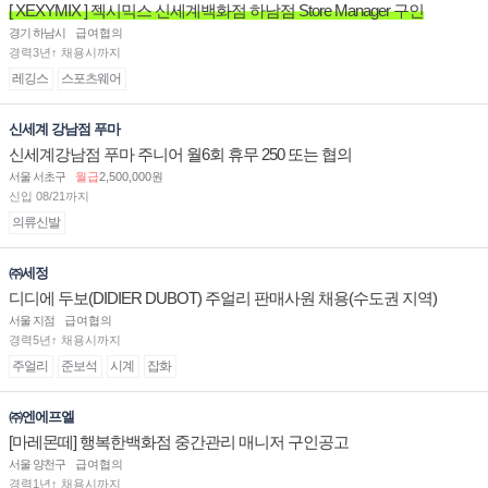
[ XEXYMIX ] 젝시믹스 신세계백화점 하남점 Store Manager 구인
경기 하남시
급여협의
경력3년↑ 채용시까지
레깅스
스포츠웨어
신세계 강남점 푸마
신세계강남점 푸마 주니어 월6회 휴무 250 또는 협의
서울 서초구
월급
2,500,000원
신입 08/21까지
의류신발
㈜세정
디디에 두보(DIDIER DUBOT) 주얼리 판매사원 채용(수도권 지역)
서울 지점
급여협의
경력5년↑ 채용시까지
주얼리
준보석
시계
잡화
㈜엔에프엘
[마레몬떼] 행복한백화점 중간관리 매니저 구인공고
서울 양천구
급여협의
경력1년↑ 채용시까지