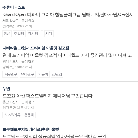
㈜휴머니스트
[Grand Open] 티파니 코리아 청담플래그십 팀매니저,판매사원,OP/신세
계대전 판매사원 채용
서울 강남구
급여협의
경력8년↑ 09/05까지
명품
주얼리
럭셔리
시계
나비타월드/현대 프리미엄 아울렛 김포점
현대 프리미엄 아울렛 김포점 나비타월드 에서 중간관리 및 매니져 모
십니다.
경기 김포시
급여협의
경력2년↑ 08/23까지
아동완구
유아완구
피규어
장난감
두연
르꼬끄 아산 퍼스트빌리지 매니저님 구인합니다.
충남 아산시
급여협의
경력무관 채용시까지
스포츠의류
운동화
브루넬로쿠치넬리/김포현대아울렛
브루넬로쿠치넬리 정규직및 알바.탄력근무 판매직 구인