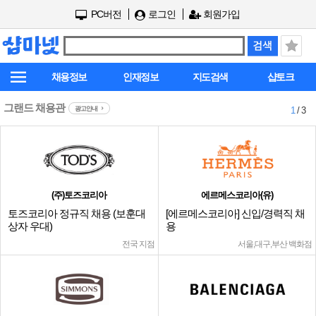
PC버전
로그인
회원가입
채용정보
인재정보
지도검색
샵토크
그랜드 채용관
광고안내
1
/ 3
(주)토즈코리아
에르메스코리아(유)
토즈코리아 정규직 채용 (보훈대
[에르메스코리아] 신입/경력직 채
상자 우대)
용
전국 지점
서울,대구,부산 백화점