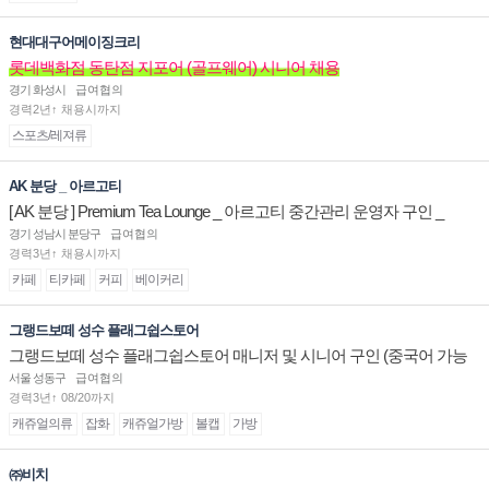
현대대구어메이징크리
롯데백화점 동탄점 지포어 (골프웨어) 시니어 채용
경기 화성시
급여협의
경력2년↑ 채용시까지
스포츠/레져류
AK 분당 _ 아르고티
[ AK 분당 ] Premium Tea Lounge _ 아르고티 중간관리 운영자 구인 _
경기 성남시 분당구
급여협의
경력3년↑ 채용시까지
카페
티카페
커피
베이커리
그랭드보떼 성수 플래그쉽스토어
그랭드보떼 성수 플래그쉽스토어 매니저 및 시니어 구인 (중국어 가능
자)
서울 성동구
급여협의
경력3년↑ 08/20까지
캐쥬얼의류
잡화
캐쥬얼가방
볼캡
가방
㈜비치