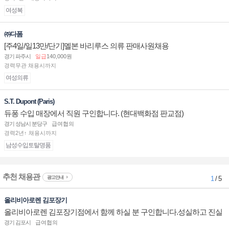
여성복
㈜다폼
[주4일/일13만/단기]멜본 바리루스 의류 판매사원채용
경기 파주시
일급
140,000원
경력무관 채용시까지
여성의류
S.T. Dupont (Paris)
듀퐁 수입 매장에서 직원 구인합니다. (현대백화점 판교점)
경기 성남시 분당구
급여협의
경력2년↑ 채용시까지
남성수입토탈명품
추천 채용관
광고안내
1
/ 5
올리비아로렌 김포장기
올리비아로렌 김포장기점에서 함께 하실 분 구인합니다.성실하고 진실
된 마음 하나면 됩니다.
경기 김포시
급여협의