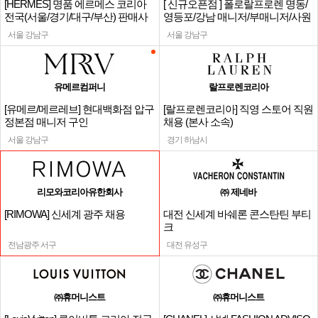
[HERMES] 명품 에르메스 코리아
[ 신규오픈점 ] 폴로랄프로렌 명동/
전국(서울/경기/대구/부산) 판매사
영등포/강남 매니저/부매니저/사원
원
서울 강남구
서울 강남구
유메르컴퍼니
랄프로렌코리아
[유메르/메르레브] 현대백화점 압구
[랄프로렌코리아] 직영 스토어 직원
정본점 매니저 구인
채용 (본사 소속)
서울 강남구
경기 하남시
리모와코리아유한회사
㈜ 제네바
[RIMOWA] 신세계 광주 채용
대전 신세계 바쉐론 콘스탄틴 부티
크
전남광주 서구
대전 유성구
㈜휴머니스트
㈜휴머니스트