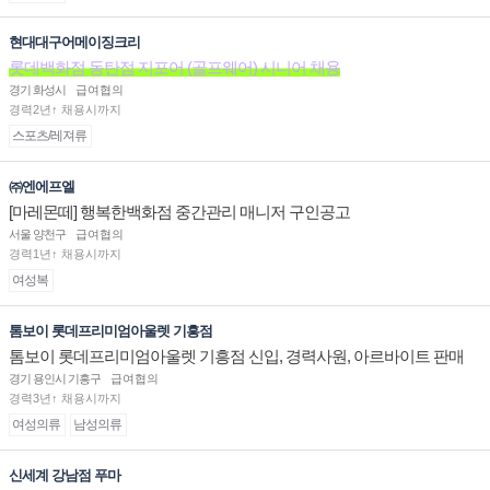
현대대구어메이징크리
롯데백화점 동탄점 지포어 (골프웨어) 시니어 채용
경기 화성시
급여협의
경력2년↑ 채용시까지
스포츠/레져류
㈜엔에프엘
[마레몬떼] 행복한백화점 중간관리 매니저 구인공고
서울 양천구
급여협의
경력1년↑ 채용시까지
여성복
톰보이 롯데프리미엄아울렛 기흥점
톰보이 롯데프리미엄아울렛 기흥점 신입, 경력사원, 아르바이트 판매
직 구인합니다.
경기 용인시 기흥구
급여협의
경력3년↑ 채용시까지
여성의류
남성의류
신세계 강남점 푸마