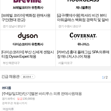
브레빌코리아 유한회사
제니엘휴먼
[브레빌 코리아] 백화점 판매사원
[급구/롯데수원] 럭셔리 비건 뷰티
구인(현대 판교)
아워글래스 백화점 경력직 및 알바
채용
경기 성남시 분당구
경기 수원시 권선구
다이슨코리아 유한회사
위니어스
[다이슨코리아] 부산 신세계 센텀시
[커버낫] 홍대 플래그십 SPA 의류매
티점 Dyson Expert 채용
장 매니저,시니어 채용
부산 해운대구
서울 마포구
긴급 채용관
광고안내
1
/ 2
㈜다폼
[주4일/일13만/단기]멜본 바리루스 의류 판매사원채용
경기 파주시
일급
130,000원
경력무관 채용시까지
여성의류