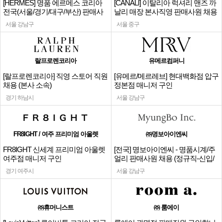
[HERMES] 명품 에르메스 코리아
[CANALI] 이탈리아 럭셔리 맨즈 까
전국(서울/경기/대구/부산) 판매사
날리 매장 본사직영 판매사원 채용
원
서울 강남구
서울 중구
랄프로렌코리아
유메르컴퍼니
[랄프로렌코리아] 직영 스토어 직원
[유메르/메르레브] 현대백화점 압구
채용 (본사 소속)
정본점 매니저 구인
경기 하남시
서울 강남구
FR8IGHT / 여주 프리미엄 아울렛
㈜명보아이엔씨
FR8IGHT 신세계 프리미엄 아울렛
[전국] 명보아이엔씨 - 명품시계/주
여주점 매니저 구인
얼리 판매사원 채용 (정규직-신입/
경력)
경기 여주시
서울 강남구
㈜휴머니스트
㈜ 룸에이