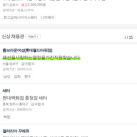
경기 김포시
월급
2,500,000원
경력3년↑ 채용시까지
최고급캐시미어스웨터
니트웨어
신상 채용관
더보기
1
/ 15
톰브라운여성(롯데월드타워점)
패션을사랑하는열정을가진직원찾습니다.
서울 송파구
급여협의
경력7년↑ 10/31까지
남성
잡화
향수
세터
현대백화점 충청점 세터
충북 청주시 흥덕구
급여협의
경력2년↑ 09/08까지
복합
갤러리아 꾸레쥬