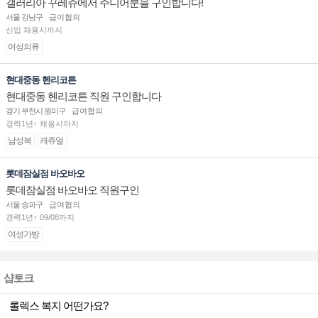
갤러리아 꾸레쥬에서 주니어분을 구인합니다!
서울 강남구
급여협의
신입 채용시까지
여성의류
현대중동 헨리코튼
현대중동 헨리코튼 직원 구인합니다
경기 부천시 원미구
급여협의
경력1년↑ 채용시까지
남성복
캐쥬얼
롯데잠실점 바오바오
롯데잠실점 바오바오 직원구인
서울 송파구
급여협의
경력1년↑ 09/08까지
여성가방
샵토크
롤렉스 복지 어떤가요?