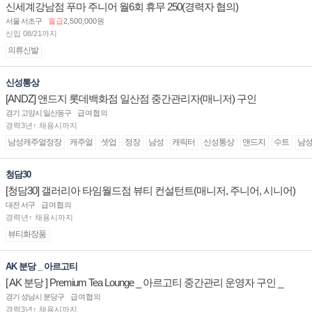
신세계강남점 푸마 주니어 월6회 휴무 250(경력자 협의)
서울 서초구
월급
2,500,000원
신입 08/21까지
의류신발
신성통상
[ANDZ] 앤드지 롯데백화점 일산점 중간관리자(매니저) 구인
경기 고양시 일산동구
급여협의
경력3년↑ 채용시까지
남성캐주얼정장
캐주얼
셋업
정장
남성
캐릭터
신성통상
앤드지
수트
남
청담30
[청담30] 갤러리아 타임월드점 뷰티 컨설턴트(매니저, 주니어, 시니어)
채용
대전 서구
급여협의
경력년↑ 채용시까지
뷰티화장품
AK 분당 _ 아르고티
[ AK 분당 ] Premium Tea Lounge _ 아르고티 중간관리 운영자 구인 _
경기 성남시 분당구
급여협의
경력3년↑ 채용시까지