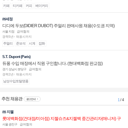
카페
티카페
커피
베이커리
㈜세정
디디에 두보(DIDIER DUBOT) 주얼리 판매사원 채용(수도권 지역)
서울 지점
급여협의
경력5년↑ 채용시까지
주얼리
준보석
시계
잡화
S.T. Dupont (Paris)
듀퐁 수입 매장에서 직원 구인합니다. (현대백화점 판교점)
경기 성남시 분당구
급여협의
경력2년↑ 채용시까지
남성수입토탈명품
추천 채용관
광고안내
1
/ 4
㈜ 지젤
롯데백화점(건대점/미아점) 지젤슈즈&지젤백 중간관리자(매니저) 구
인합니다
서울 광진구
급여협의