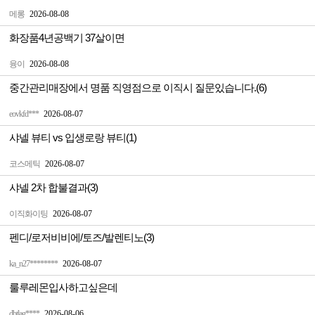
메롱
2026-08-08
화장품4년공백기 37살이면
융이
2026-08-08
중간관리매장에서 명품 직영점으로 이직시 질문있습니다.(6)
eovkfd***
2026-08-07
샤넬 뷰티 vs 입생로랑 뷰티(1)
코스메틱
2026-08-07
샤넬 2차 합불결과(3)
이직화이팅
2026-08-07
펜디/로저비비에/토즈/발렌티노(3)
ka_n27********
2026-08-07
룰루레몬입사하고싶은데
dbtlag****
2026-08-06