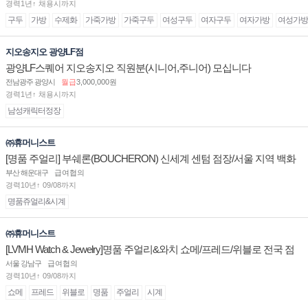
경력1년↑ 채용시까지
구두
가방
수제화
가죽가방
가죽구두
여성구두
여자구두
여자가방
여성가방
지오송지오 광양LF점
광양LF스퀘어 지오송지오 직원분(시니어,주니어) 모십니다
전남광주 광양시
월급
3,000,000원
경력1년↑ 채용시까지
남성캐릭터정장
㈜휴머니스트
[명품 주얼리] 부쉐론(BOUCHERON) 신세계 센텀 점장/서울 지역 백화
점 판매사원 채용
부산 해운대구
급여협의
경력10년↑ 09/08까지
명품쥬얼리&시계
㈜휴머니스트
[LVMH Watch & Jewelry]명품 주얼리&와치 쇼메/프레드/위블로 전국 점
장/부점장/판매사원 채용
서울 강남구
급여협의
경력10년↑ 09/08까지
쇼메
프레드
위블로
명품
주얼리
시계