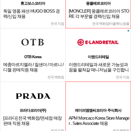
휴고보스코리아
몽클레르코리아
독일 명품 패션 HUGO BOSS 경
[MONCLER] 몽클레르코리아 STO
력/신입 채용
RE 각 부문별 경력/신입 채용
전국 지점
전국 백화점/아울렛/쇼핑몰
OTB Korea
이랜드리테일
메종마르지엘라 / 질샌더 / 마르니 /
이랜드리테일과 새로운 가능성과
디젤 판매직원 채용
꿈을 펼쳐갈 매니저님을 구인합니
다.
전국 백화점
전국 지점
프라다코리아(주)
에이피엠엠씨코리아 주식회사
[프라다] 전국 백화점/면세점 매장
APM Moncaco Korea Store Manage
판매 직원 채용
r . Sales Associate 채용
전국 지점
전국 백화점