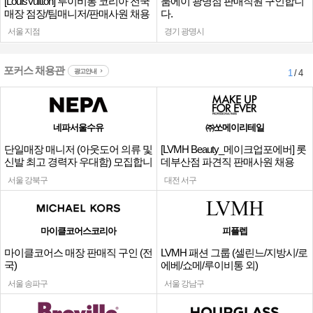
[LouisVuitton] 루이비통 코리아 전국
룸에이 광명점 판매직원 구인합니
매장 점장/팀매니저/판매사원 채용
다.
서울 지점
경기 광명시
포커스 채용관
광고안내
1
/ 4
네파서울수유
㈜쏘메이리테일
단일매장 매니저 (아웃도어 의류 및
[LVMH Beauty_메이크업포에버] 롯
신발 최고 경력자 우대함) 모집합니
데부산점 파견직 판매사원 채용
다.
서울 강북구
대전 서구
마이클코어스코리아
피플렙
마이클코어스 매장 판매직 구인 (전
LVMH 패션 그룹 (셀린느/지방시/로
국)
에베/쇼메/루이비통 외)
서울 송파구
서울 강남구