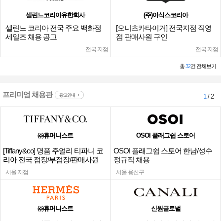
셀린느코리아유한회사
(주)아식스코리아
셀린느 코리아 전국 주요 백화점
[오니츠카타이거] 전국지점 직영
세일즈 채용 공고
점 판매사원 구인
전국 지점
전국 지점
총
32
건 전체보기
프리미엄 채용관
광고안내
1
/ 2
㈜휴머니스트
OSOI 플래그쉽 스토어
[Tiffany&co] 명품 주얼리 티파니 코
OSOI 플래그쉽 스토어 한남/성수
리아 전국 점장/부점장/판매사원
정규직 채용
서울 지점
서울 용산구
㈜휴머니스트
신원글로벌