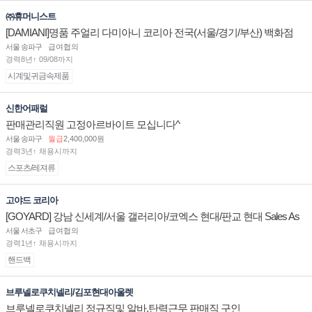
㈜휴머니스트
[DAMIANI]명품 주얼리 다미아니 코리아 전국(서울/경기/부산) 백화점
부점장/판매사원 채용
서울 송파구
급여협의
경력8년↑ 09/08까지
시계및귀금속제품
신한어패럴
판매관리직원 고정아르바이트 모십니다^
서울 송파구
월급
2,400,000원
경력3년↑ 채용시까지
스포츠/레져류
고야드 코리아
[GOYARD] 강남 신세계/서울 갤러리아/코엑스 현대/판교 현대 Sales As
sociate 채용
서울 서초구
급여협의
경력1년↑ 채용시까지
핸드백
브루넬로쿠치넬리/김포현대아울렛
브루넬로쿠치넬리 정규직및 알바.탄력근무 판매직 구인