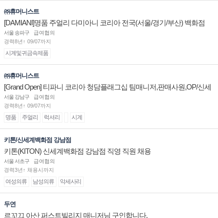
㈜휴머니스트
[DAMIANI]명품 주얼리 다미아니 코리아 전국(서울/경기/부산) 백화점
부점장/판매사원 채용
서울 송파구
급여협의
경력8년↑ 09/07까지
시계및귀금속제품
㈜휴머니스트
[Grand Open] 티파니 코리아 청담플래그십 팀매니저,판매사원,OP/신세
계대전 판매사원 채용
서울 강남구
급여협의
경력8년↑ 09/07까지
명품
주얼리
럭셔리
시계
키톤/신세계백화점 강남점
키톤(KITON) 신세계백화점 강남점 직영 직원 채용
서울 서초구
급여협의
경력3년↑ 채용시까지
여성의류
남성의류
악세사리
두연
르꼬끄 아산 퍼스트빌리지 매니저님 구인합니다.