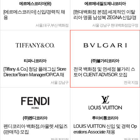
에르메스코리아(유)
에르메네질도제냐코리아
[에르메스코리아] 신입/경력직 채
[현대백화점 본점] 세계적인 이탈
용
리아 명품 남성복 ZEGNA 신입/경
력
서울,대구,부산 백화점
서울 강남구 현대백화점압구정
티파니코리아
(주)불가리코리아
[Tiffany & Co.] 청담 플래그십 Store
전국 백화점 및 면세점 불가리 스
Director/Team Manager/OP/CA 채
토어 CLIENT ADVISOR 모집
용
서울 강남구
전국 지점
(주)펜디코리아
루이비통코리아
펜디코리아 백화점,아울렛 세일즈
LOUIS VUITTON 신입 및 경력 Op
(판매직) 모집
erations Associate 채용
전국 전지점
전국 지점