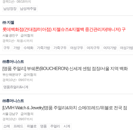
경력1년↑ 08/18까지
남성정장
남성캐주얼
㈜ 지젤
롯데백화점(건대점/미아점) 지젤슈즈&지젤백 중간관리자(매니저) 구
인합니다
서울 광진구
급여협의
경력1년↑ 채용시까지
구두
가방
수제화
가죽가방
가죽구두
여성구두
여자구두
여자가방
여성가방
㈜휴머니스트
[명품 주얼리] 부쉐론(BOUCHERON) 신세계 센텀 점장/서울 지역 백화
점 판매사원 채용
부산 해운대구
급여협의
경력10년↑ 09/07까지
명품쥬얼리&시계
㈜휴머니스트
[LVMH Watch & Jewelry]명품 주얼리&와치 쇼메/프레드/위블로 전국 점
장/부점장/판매사원 채용
서울 강남구
급여협의
경력10년↑ 09/07까지
쇼메
프레드
위블로
명품
주얼리
시계