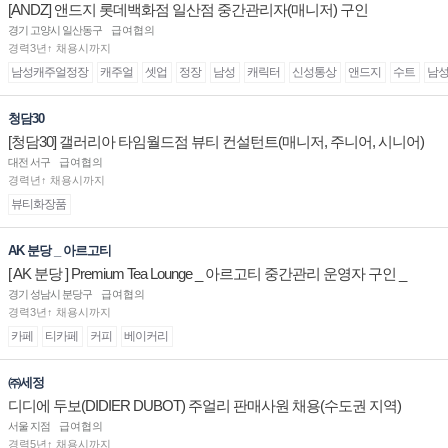
[ANDZ] 앤드지 롯데백화점 일산점 중간관리자(매니저) 구인
경기 고양시 일산동구
급여협의
경력3년↑ 채용시까지
남성캐주얼정장
캐주얼
셋업
정장
남성
캐릭터
신성통상
앤드지
수트
남
청담30
[청담30] 갤러리아 타임월드점 뷰티 컨설턴트(매니저, 주니어, 시니어)
채용
대전 서구
급여협의
경력년↑ 채용시까지
뷰티화장품
AK 분당 _ 아르고티
[ AK 분당 ] Premium Tea Lounge _ 아르고티 중간관리 운영자 구인 _
경기 성남시 분당구
급여협의
경력3년↑ 채용시까지
카페
티카페
커피
베이커리
㈜세정
디디에 두보(DIDIER DUBOT) 주얼리 판매사원 채용(수도권 지역)
서울 지점
급여협의
경력5년↑ 채용시까지