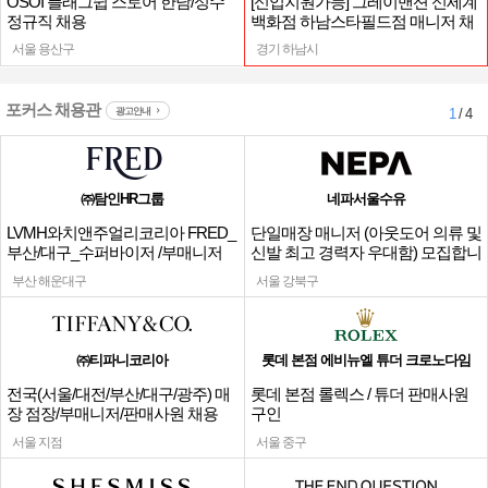
OSOI 플래그쉽 스토어 한남/성수
[신입지원가능] 그레이맨션 신세계
정규직 채용
백화점 하남스타필드점 매니저 채
용
서울 용산구
경기 하남시
포커스 채용관
광고안내
1
/ 4
㈜탐인HR그룹
네파서울수유
LVMH와치앤주얼리코리아 FRED_
단일매장 매니저 (아웃도어 의류 및
부산/대구_수퍼바이저 /부매니저
신발 최고 경력자 우대함) 모집합니
채용
다.
부산 해운대구
서울 강북구
㈜티파니코리아
롯데 본점 에비뉴엘 튜더 크로노다임
전국(서울/대전/부산/대구/광주) 매
롯데 본점 롤렉스 / 튜더 판매사원
장 점장/부매니저/판매사원 채용
구인
서울 지점
서울 중구