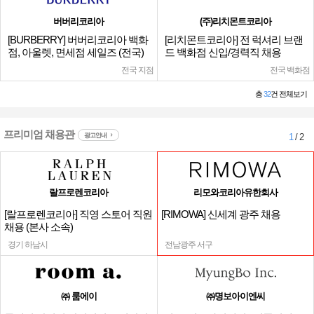
버버리코리아
(주)리치몬트코리아
[BURBERRY] 버버리코리아 백화
[리치몬트코리아] 전 럭셔리 브랜
점, 아울렛, 면세점 세일즈 (전국)
드 백화점 신입/경력직 채용
전국 지점
전국 백화점
총
32
건 전체보기
프리미엄 채용관
광고안내
1
/ 2
랄프로렌코리아
리모와코리아유한회사
[랄프로렌코리아] 직영 스토어 직원
[RIMOWA] 신세계 광주 채용
채용 (본사 소속)
경기 하남시
전남광주 서구
㈜ 룸에이
㈜명보아이엔씨