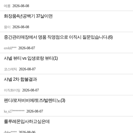
메롱
2026-08-08
화장품4년공백기 37살이면
융이
2026-08-08
중간관리매장에서 명품 직영점으로 이직시 질문있습니다.(6)
eovkfd***
2026-08-07
샤넬 뷰티 vs 입생로랑 뷰티(1)
코스메틱
2026-08-07
샤넬 2차 합불결과
이직화이팅
2026-08-07
펜디/로저비비에/토즈/발렌티노(3)
ka_n27********
2026-08-07
룰루레몬입사하고싶은데
dbtlag****
2026-08-06