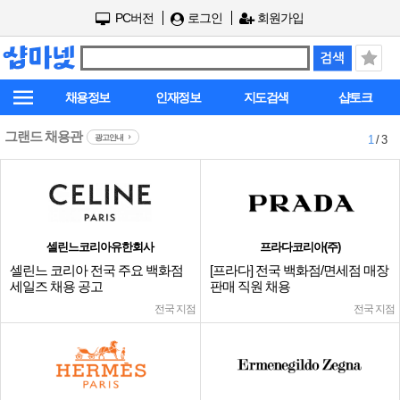
PC버전
로그인
회원가입
채용정보
인재정보
지도검색
샵토크
그랜드 채용관
광고안내
1
/ 3
셀린느코리아유한회사
프라다코리아(주)
셀린느 코리아 전국 주요 백화점
[프라다] 전국 백화점/면세점 매장
세일즈 채용 공고
판매 직원 채용
전국 지점
전국 지점