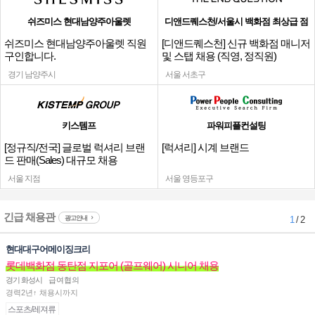
쉬즈미스 현대남양주아울렛
디앤드퀘스천/서울시 백화점 최상급 점
쉬즈미스 현대남양주아울렛 직원
[디앤드퀘스천] 신규 백화점 매니저
구인합니다.
및 스탭 채용 (직영, 정직원)
경기 남양주시
서울 서초구
키스템프
파워피플컨설팅
[정규직/전국] 글로벌 럭셔리 브랜
[럭셔리] 시계 브랜드
드 판매(Sales) 대규모 채용
서울 지점
서울 영등포구
긴급 채용관
광고안내
1
/ 2
현대대구어메이징크리
롯데백화점 동탄점 지포어 (골프웨어) 시니어 채용
경기 화성시
급여협의
경력2년↑ 채용시까지
스포츠/레져류