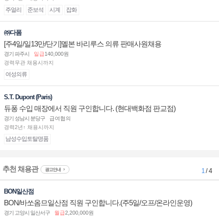
주얼리
준보석
시계
잡화
㈜다폼
[주4일/일13만/단기]멜본 바리루스 의류 판매사원채용
경기 파주시
일급
140,000원
경력무관 채용시까지
여성의류
S.T. Dupont (Paris)
듀퐁 수입 매장에서 직원 구인합니다. (현대백화점 판교점)
경기 성남시 분당구
급여협의
경력2년↑ 채용시까지
남성수입토탈명품
추천 채용관
광고안내
1
/ 4
BON일산점
BON/바쏘옴므일산점 직원 구인합니다.(주5일/오프/온라인운영)
경기 고양시 일산서구
월급
2,200,000원