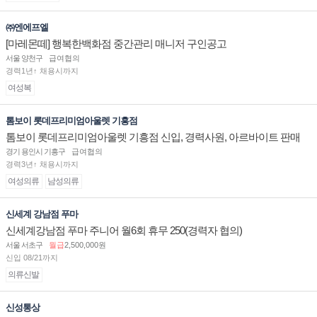
㈜엔에프엘
[마레몬떼] 행복한백화점 중간관리 매니저 구인공고
서울 양천구
급여협의
경력1년↑ 채용시까지
여성복
톰보이 롯데프리미엄아울렛 기흥점
톰보이 롯데프리미엄아울렛 기흥점 신입, 경력사원, 아르바이트 판매
직 구인합니다.
경기 용인시 기흥구
급여협의
경력3년↑ 채용시까지
여성의류
남성의류
신세계 강남점 푸마
신세계강남점 푸마 주니어 월6회 휴무 250(경력자 협의)
서울 서초구
월급
2,500,000원
신입 08/21까지
의류신발
신성통상