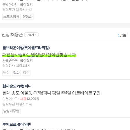
충남 아산시
급여협의
경력무관 채용시까지
스포츠의류
운동화
신상 채용관
더보기
1
/ 16
톰브라운여성(롯데월드타워점)
패션을사랑하는열정을가진직원찾습니다.
서울 송파구
급여협의
경력7년↑ 10/31까지
남성
잡화
향수
현대송도 cp컴퍼니
현대 송도 아울렛 CP컴퍼니 평일 주4일 아르바이트구인
인천 연수구
시급
12,000원
경력무관 채용시까지
남성캐주얼
루에브르 롯데인천