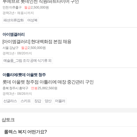
루에브르 롯데인천 직원/파트타이머 구인
인천 미추홀구
월급
2,500,000원
경력2년↑ 채용시까지
패션의류잡화
여성복
아이엠갤러리
[아이엠갤러리] 현대백화점 본점 채용
서울 강남구
월급
2,500,000원
경력1년↑ 08/20까지
예술품_그림 조각 공예 식기류 외
아틀리에/롯데 아울렛 청주
롯데 아울렛 청주점 아틀리에 매장 중간관리 구인
충북 청주시 흥덕구
연봉
25,882,560원
경력3년↑ 08/26까지
선글라스
스카프
장갑
양산
머플러
샵토크
롤렉스 복지 어떤가요?