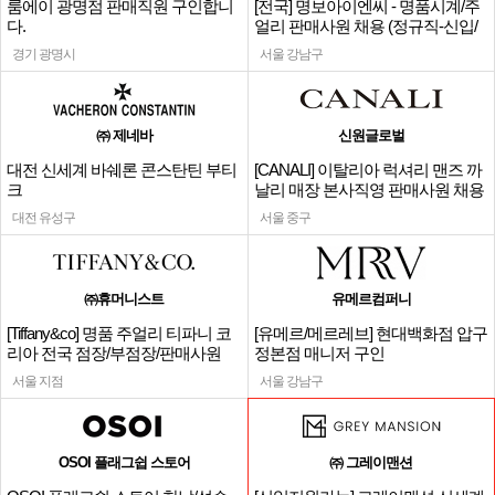
룸에이 광명점 판매직원 구인합니
[전국] 명보아이엔씨 - 명품시계/주
다.
얼리 판매사원 채용 (정규직-신입/
경력)
경기 광명시
서울 강남구
㈜ 제네바
신원글로벌
대전 신세계 바쉐론 콘스탄틴 부티
[CANALI] 이탈리아 럭셔리 맨즈 까
크
날리 매장 본사직영 판매사원 채용
대전 유성구
서울 중구
㈜휴머니스트
유메르컴퍼니
[Tiffany&co] 명품 주얼리 티파니 코
[유메르/메르레브] 현대백화점 압구
리아 전국 점장/부점장/판매사원
정본점 매니저 구인
서울 지점
서울 강남구
OSOI 플래그쉽 스토어
㈜ 그레이맨션