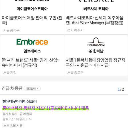
마이클코어스코리아
베르사체 코리아
마이클코어스 매장 판매직 구인 (전
베르사체코리아 신세계 여주아울
국)
렛- Asst Store Manager (부점장급)
채용
서울 송파구
경기 여주시
엠브레이스
㈜ 한복남
[럭셔리 브랜드] 서울~경기, 신입~
서울 ] 한복체험매장영업팀 정규직
슈퍼바이저 (정규직)
구인 - 사원급 ~ 매니저급
서울 지점
서울 종로구
긴급 채용관
광고안내
1
/ 2
현대대구어메이징크리
롯데백화점 동탄점 지포어 (골프웨어) 시니어 채용
경기 화성시
급여협의
경력2년↑ 채용시까지
스포츠/레져류