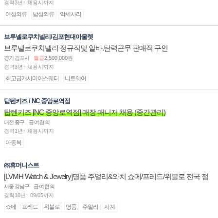
경력3년↑ 채용시까지
여성의류
남성의류
악세사리
브루넬로쿠치넬리/김포현대아울렛
브루넬로쿠치넬리 정규직및 알바.탄력근무 판매직 구인
경기 김포시
월급
2,500,000원
경력3년↑ 채용시까지
최고급캐시미어스웨터
니트웨어
탑텐키즈 / NC 중앙로역점
탑텐키즈 [NC 중앙로역점] 매장 매니저 채용 (중간관리)
대전 중구
급여협의
경력1년↑ 채용시까지
아동복
㈜휴머니스트
[LVMH Watch & Jewelry]명품 주얼리&와치 쇼메/프레드/위블로 전국 점
장/부점장/판매사원 채용
서울 강남구
급여협의
경력10년↑ 09/05까지
쇼메
프레드
위블로
명품
주얼리
시계