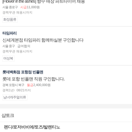
[Flower in the ashes] 향수 매장 파트타이머 채용
서울 종로구
시급
11,000원
경력무관 채용시까지
화장품류
타임파리
신세계본점 타임파리 함께하실분 구인합니다
서울 중구
급여협의
경력무관 채용시까지
여성복
롯데백화점 포항점 빈폴맨
롯데 포항 빈폴맨 직원 구인합니다.
경북 포항시 북구
월급
2,400,000원
경력1년↑ 08/21까지
남녀캐주얼의류
샵토크
펜디/로저비비에/토즈/발렌티노