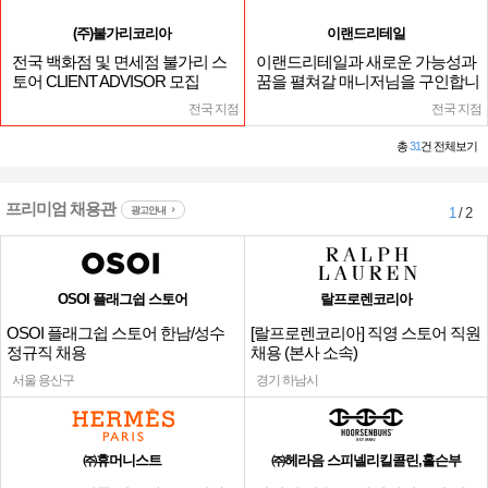
(주)불가리코리아
이랜드리테일
전국 백화점 및 면세점 불가리 스
이랜드리테일과 새로운 가능성과
토어 CLIENT ADVISOR 모집
꿈을 펼쳐갈 매니저님을 구인합니
다.
전국 지점
전국 지점
총
31
건 전체보기
프리미엄 채용관
광고안내
1
/ 2
OSOI 플래그쉽 스토어
랄프로렌코리아
OSOI 플래그쉽 스토어 한남/성수
[랄프로렌코리아] 직영 스토어 직원
정규직 채용
채용 (본사 소속)
서울 용산구
경기 하남시
㈜휴머니스트
㈜헤라음 스피넬리킬콜린,홀슨부