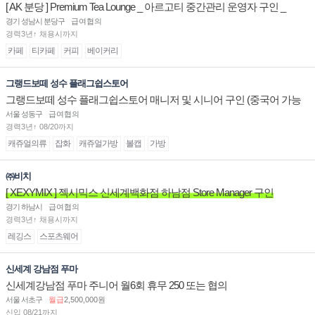
[ AK 분당 ] Premium Tea Lounge _ 아르고티 중간관리 운영자 구인 _
경기 성남시 분당구
급여협의
경력3년↑ 채용시까지
카페
티카페
커피
베이커리
그랭드보떼 성수 플래그쉽스토어
그랭드보떼 성수 플래그쉽스토어 매니저 및 시니어 구인 (중국어 가능
자)
서울 성동구
급여협의
경력3년↑ 08/20까지
캐쥬얼의류
잡화
캐쥬얼가방
볼캡
가방
㈜비치
[ XEXYMIX ] 젝시믹스 신세계백화점 하남점 Store Manager 구인
경기 하남시
급여협의
경력3년↑ 채용시까지
레깅스
스포츠웨어
신세계 강남점 푸마
신세계강남점 푸마 주니어 월6회 휴무 250 또는 협의
서울 서초구
월급
2,500,000원
신입 08/21까지