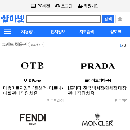
PC버전
로그인
회원가입
채용정보
인재정보
지도검색
샵토크
그랜드 채용관
광고안내
1
/ 3
OTB Korea
프라다코리아(주)
메종마르지엘라 / 질샌더 / 마르니 /
[프라다] 전국 백화점/면세점 매장
디젤 판매직원 채용
판매 직원 채용
전국 백화점
전국 지점