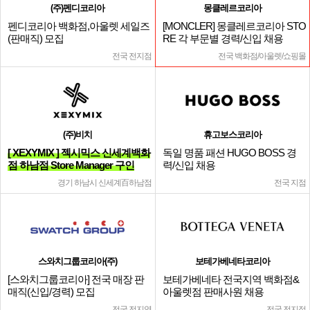
(주)펜디코리아
몽클레르코리아
펜디코리아 백화점,아울렛 세일즈
[MONCLER] 몽클레르코리아 STO
(판매직) 모집
RE 각 부문별 경력/신입 채용
전국 전지점
전국 백화점/아울렛/쇼핑몰
(주)비치
휴고보스코리아
[ XEXYMIX ] 젝시믹스 신세계백화
독일 명품 패션 HUGO BOSS 경
점 하남점 Store Manager 구인
력/신입 채용
경기 하남시 신세계百하남점
전국 지점
스와치그룹코리아(주)
보테가베네타코리아
[스와치그룹코리아] 전국 매장 판
보테가베네타 전국지역 백화점&
매직(신입/경력) 모집
아울렛점 판매사원 채용
전국 전지역
전국 전지점