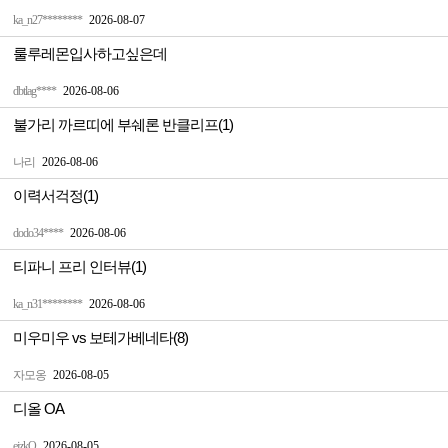
ka_n27********
2026-08-07
룰루레몬입사하고싶은데
dbtlag****
2026-08-06
불가리 까르띠에 부쉐론 반클리프(1)
나리
2026-08-06
이력서걱정(1)
dodo34****
2026-08-06
티파니 프리 인터뷰(1)
ka_n31********
2026-08-06
미우미우 vs 보테가베네타(8)
자모옹
2026-08-05
디올 OA
ejzkQ
2026-08-05