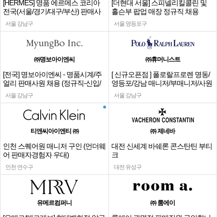
[HERMES] 명품 에르메스 코리아
[더현대 서울] 스피넬리킬콜린 및
전국(서울/경기/대구/부산) 판매사
홀슨부 팝업 매장 정규직 채용
원
서울 강남구
서울 영등포구
㈜명보아이엔씨
㈜휴머니스트
[전국] 명보아이엔씨 - 명품시계/주
[ 신규오픈점 ] 폴로랄프로렌 명동/
얼리 판매사원 채용 (정규직-신입/
영등포/강남 매니저/부매니저/사원
경력)
서울 강남구
서울 강남구
티앤씨아이엔티 ㈜
㈜ 제네바
인천 스퀘어원 매니저 구인 (언더웨
대전 신세계 바쉐론 콘스탄틴 부티
어 판매자경험자 우대)
크
인천 연수구
대전 유성구
유메르컴퍼니
㈜ 룸에이