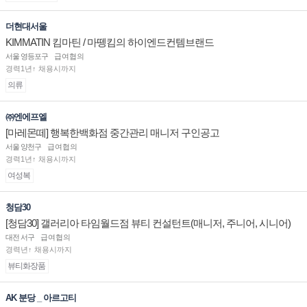
더현대서울
KIMMATIN 킴마틴 / 마뗑킴의 하이엔드컨템브랜드
서울 영등포구
급여협의
경력1년↑ 채용시까지
의류
㈜엔에프엘
[마레몬떼] 행복한백화점 중간관리 매니저 구인공고
서울 양천구
급여협의
경력1년↑ 채용시까지
여성복
청담30
[청담30] 갤러리아 타임월드점 뷰티 컨설턴트(매니저, 주니어, 시니어)
채용
대전 서구
급여협의
경력년↑ 채용시까지
뷰티화장품
AK 분당 _ 아르고티