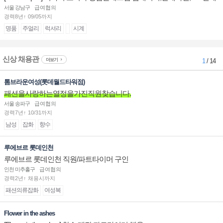
계대전 판매사원 채용
서울 강남구
급여협의
경력8년↑ 09/05까지
명품
주얼리
럭셔리
시계
신상 채용관
더보기
1
/ 14
톰브라운여성(롯데월드타워점)
패션을사랑하는열정을가진직원찾습니다.
서울 송파구
급여협의
경력7년↑ 10/31까지
남성
잡화
향수
루에브르 롯데인천
루에브르 롯데인천 직원/파트타이머 구인
인천 미추홀구
급여협의
경력2년↑ 채용시까지
패션의류잡화
여성복
Flower in the ashes