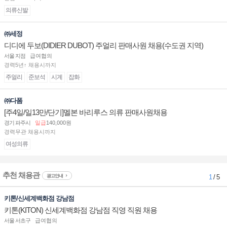
의류신발
㈜세정
디디에 두보(DIDIER DUBOT) 주얼리 판매사원 채용(수도권 지역)
서울 지점
급여협의
경력5년↑ 채용시까지
주얼리
준보석
시계
잡화
㈜다폼
[주4일/일13만/단기]멜본 바리루스 의류 판매사원채용
경기 파주시
일급
140,000원
경력무관 채용시까지
여성의류
추천 채용관
광고안내
1
/ 5
키톤/신세계백화점 강남점
키톤(KITON) 신세계백화점 강남점 직영 직원 채용
서울 서초구
급여협의