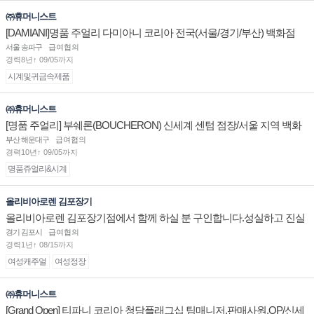
㈜휴머니스트
[DAMIANI]명품 주얼리 다미아니 코리아 전국(서울/경기/부산) 백화점
부점장/판매사원 채용
서울 송파구
급여협의
경력8년↑ 09/05까지
시계및귀금속제품
㈜휴머니스트
[명품 주얼리] 부쉐론(BOUCHERON) 신세계 센텀 점장/서울 지역 백화
점 판매사원 채용
부산 해운대구
급여협의
경력10년↑ 09/05까지
명품쥬얼리&시계
올리비아로렌 김포장기
올리비아로렌 김포장기점에서 함께 하실 분 구인합니다.성실하고 진실
된 마음 하나면 됩니다.
경기 김포시
급여협의
경력1년↑ 08/15까지
여성캐주얼
여성정장
㈜휴머니스트
[Grand Open] 티파니 코리아 청담플래그십 팀매니저,판매사원,OP/신세