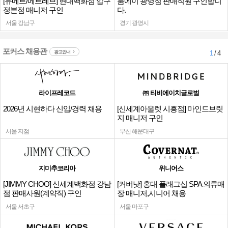
[유메르/메르레브] 현대백화점 압구
룸에이 광명점 판매직원 구인합니
정본점 매니저 구인
다.
서울 강남구
경기 광명시
포커스 채용관
광고안내
1
/ 4
라이프레코드
㈜ 티비에이치글로벌
2026년 시현하다 신입/경력 채용
[신세계아울렛 시흥점] 마인드브릿
지 매니저 구인
서울 지점
부산 해운대구
지미추코리아
위니어스
[JIMMY CHOO] 신세계백화점 강남
[커버낫] 홍대 플래그십 SPA 의류매
점 판매사원(계약직) 구인
장 매니저,시니어 채용
서울 서초구
서울 마포구