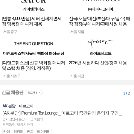
케이앤와이즈
㈜티파니코리아
[연봉 4,000만원] 세터 신세계면세
전국(서울/대전/부산/대구/광주) 매
점 명동점 매니저 채용
장 점장/부매니저/판매사원 채용
서울 중구
서울 지점
디앤드퀘스천/서울시 백화점 최상급 점
라이프레코드
[디앤드퀘스천] 신규 백화점 매니저
2026년 시현하다 신입/경력 채용
및 스탭 채용 (직영, 정직원)
서울 서초구
서울 지점
긴급 채용관
광고안내
1
/ 2
AK 분당 _ 아르고티
[ AK 분당 ] Premium Tea Lounge _ 아르고티 중간관리 운영자 구인 _
경기 성남시 분당구
급여협의
경력3년↑ 채용시까지
카페
티카페
커피
베이커리