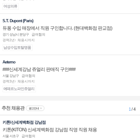
여성의류
S.T. Dupont (Paris)
듀퐁 수입 매장에서 직원 구인합니다. (현대백화점 판교점)
경기 성남시 분당구
급여협의
경력2년↑ 채용시까지
남성수입토탈명품
Aeterno
###신세계강남 쥬얼리 판매직 구인###
서울 강남구
급여협의
경력3년↑ 채용시까지
에떼르노파인쥬얼리
추천 채용관
광고안내
1
/ 4
키톤/신세계백화점 강남점
키톤(KITON) 신세계백화점 강남점 직영 직원 채용
서울 서초구
급여협의