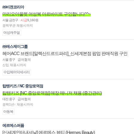
㈜비젼코리아
마리오아울렛 여성복 아르바이트 구인합니다^^~
서울 금천구
시급
9,160원
경력무관 채용시까지
여성캐주얼
㈜에스제이그룹
헤어ACC 브랜드[알렉산드르드파리]_신세계본점 팝업 판매직원 구인
서울 중구
급여협의
신입 채용시까지
수입헤어악세서리
탑텐키즈 / NC 중앙로역점
탑텐키즈 [NC 중앙로역점] 매장 매니저 채용 (중간관리)
대전 중구
급여협의
경력1년↑ 채용시까지
아동복
에르메스퍼퓸
[신세계인터내셔날] 에르메스 뷰티 (Hermes Beauty)