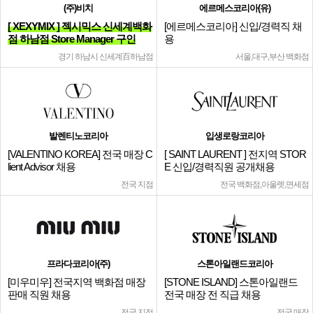
(주)비치
에르메스코리아(유)
[ XEXYMIX ] 젝시믹스 신세계백화
[에르메스코리아] 신입/경력직 채
점 하남점 Store Manager 구인
용
경기 하남시 신세계百하남점
서울,대구,부산 백화점
발렌티노코리아
입생로랑코리아
[VALENTINO KOREA] 전국 매장 C
[ SAINT LAURENT ] 전지역 STOR
lient Advisor 채용
E 신입/경력직원 공개채용
전국 지점
전국 백화점,아울렛,면세점
프라다코리아(주)
스톤아일랜드코리아
[미우미우] 전국지역 백화점 매장
[STONE ISLAND] 스톤아일랜드
판매 직원 채용
전국 매장 전 직급 채용
전국 지점
전국 매장