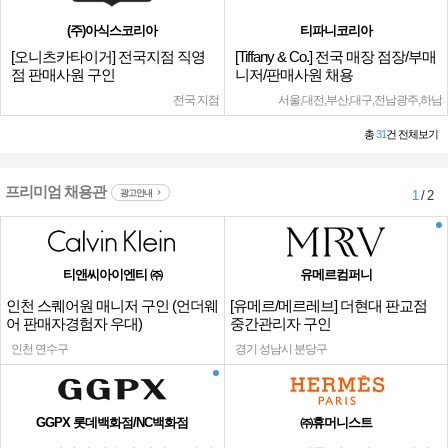
(주)아식스코리아
티파니코리아
[오니츠카타이거] 전국지점 직영
[Tiffany & Co.] 전국 매장 점장/부매
점 판매사원 구인
니저/판매사원 채용
전국 지점
서울,대전,부산,대구,전남광주,하남
총
31
건 전체보기
프리미엄 채용관
광고안내
1
/ 2
티앤씨아이엔티 ㈜
유메르컴퍼니
인천 스퀘어원 매니저 구인 (언더웨
[유메르/메르레브] 더현대 판교점
어 판매자경험자 우대)
중간관리자 구인
인천 연수구
경기 성남시 분당구
GGPX 롯데백화점/NC백화점
㈜휴머니스트