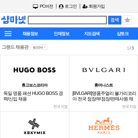
PC버전
로그인
회원가입
채용정보
인재정보
지도검색
샵토크
그랜드 채용관
광고안내
1
/ 3
휴고보스코리아
휴머니스트
독일 명품 패션 HUGO BOSS 경
[BVLGARI]명품주얼리 불가리코리
력/신입 채용
아 전국 점장/부점장/판매사원 채
용
전국 지점
전국 지점