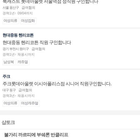
룩캐스트 롯데아울렛 서울역점 정직원 구인합니다
서울 용산구
급여협의
경력1년↑ 09/04까지
여성의류
여성잡화
현대중동 헨리코튼
현대중동 헨리코튼 직원 구인합니다
경기 부천시 원미구
급여협의
경력1년↑ 채용시까지
남성복
캐쥬얼
주크
주크롯데아울렛 이시아폴리스점 시니어 직원구인합니다.
대구 동구
급여협의
경력3년↑ 채용시까지
여성의류
여성캐쥬얼
샵토크
불가리 까르띠에 부쉐론 반클리프