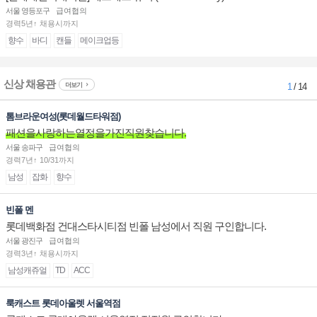
서울 영등포구
급여협의
경력5년↑ 채용시까지
향수
바디
캔들
메이크업등
신상 채용관
더보기
1
/ 14
톰브라운여성(롯데월드타워점)
패션을사랑하는열정을가진직원찾습니다.
서울 송파구
급여협의
경력7년↑ 10/31까지
남성
잡화
향수
빈폴 멘
롯데백화점 건대스타시티점 빈폴 남성에서 직원 구인합니다.
서울 광진구
급여협의
경력3년↑ 채용시까지
남성캐쥬얼
TD
ACC
룩캐스트 롯데아울렛 서울역점