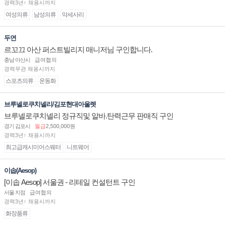
경력3년↑ 채용시까지
여성의류
남성의류
악세사리
두연
르꼬끄 아산 퍼스트빌리지 매니저님 구인합니다.
충남 아산시
급여협의
경력무관 채용시까지
스포츠의류
운동화
브루넬로쿠치넬리/김포현대아울렛
브루넬로쿠치넬리 정규직및 알바.탄력근무 판매직 구인
경기 김포시
월급
2,500,000원
경력3년↑ 채용시까지
최고급캐시미어스웨터
니트웨어
이솝(Aesop)
[이솝 Aesop] 서울권 - 리테일 컨설턴트 구인
서울 지점
급여협의
경력3년↑ 채용시까지
화장품류