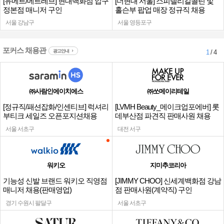
[유메르/메르레브] 현대백화점 압구
[더현대 서울] 스피넬리킬콜린 및
정본점 매니저 구인
홀슨부 팝업 매장 정규직 채용
서울 강남구
서울 영등포구
포커스 채용관
광고안내
1
/ 4
㈜사람인에이치에스
㈜쏘메이리테일
[정규직/패션잡화/인센티브] 럭셔리
[LVMH Beauty_메이크업포에버] 롯
부티크 세일즈 오픈포지션채용
데부산점 파견직 판매사원 채용
서울 서초구
대전 서구
워키오
지미추코리아
기능성 신발 브랜드 워키오 직영점
[JIMMY CHOO] 신세계백화점 강남
매니저 채용(판매영업)
점 판매사원(계약직) 구인
경기 수원시 팔달구
서울 서초구