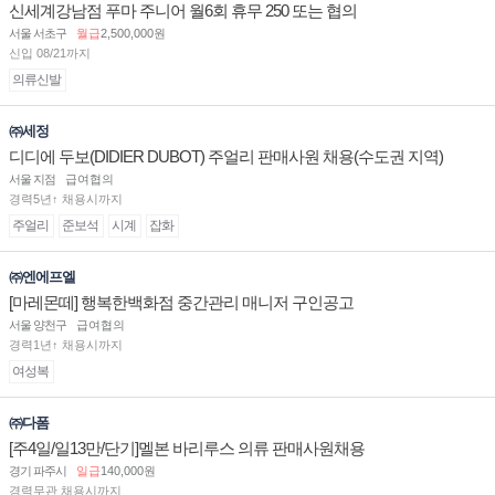
신세계강남점 푸마 주니어 월6회 휴무 250 또는 협의
서울 서초구
월급
2,500,000원
신입 08/21까지
의류신발
㈜세정
디디에 두보(DIDIER DUBOT) 주얼리 판매사원 채용(수도권 지역)
서울 지점
급여협의
경력5년↑ 채용시까지
주얼리
준보석
시계
잡화
㈜엔에프엘
[마레몬떼] 행복한백화점 중간관리 매니저 구인공고
서울 양천구
급여협의
경력1년↑ 채용시까지
여성복
㈜다폼
[주4일/일13만/단기]멜본 바리루스 의류 판매사원채용
경기 파주시
일급
140,000원
경력무관 채용시까지