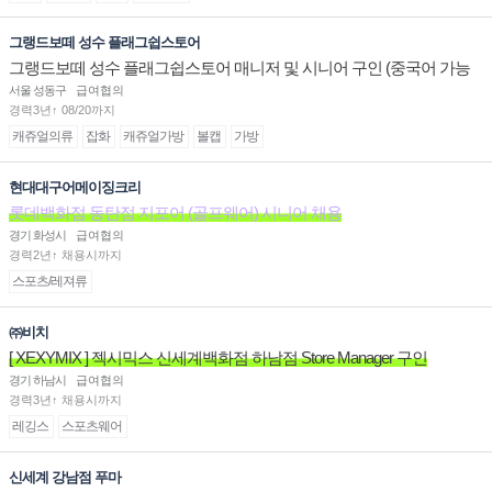
그랭드보떼 성수 플래그쉽스토어
그랭드보떼 성수 플래그쉽스토어 매니저 및 시니어 구인 (중국어 가능
자)
서울 성동구
급여협의
경력3년↑ 08/20까지
캐쥬얼의류
잡화
캐쥬얼가방
볼캡
가방
현대대구어메이징크리
롯데백화점 동탄점 지포어 (골프웨어) 시니어 채용
경기 화성시
급여협의
경력2년↑ 채용시까지
스포츠/레져류
㈜비치
[ XEXYMIX ] 젝시믹스 신세계백화점 하남점 Store Manager 구인
경기 하남시
급여협의
경력3년↑ 채용시까지
레깅스
스포츠웨어
신세계 강남점 푸마