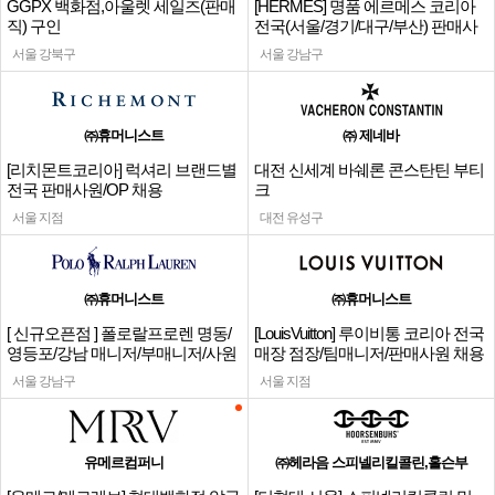
GGPX 백화점,아울렛 세일즈(판매
[HERMES] 명품 에르메스 코리아
직) 구인
전국(서울/경기/대구/부산) 판매사
원
서울 강북구
서울 강남구
㈜휴머니스트
㈜ 제네바
[리치몬트코리아] 럭셔리 브랜드별
대전 신세계 바쉐론 콘스탄틴 부티
전국 판매사원/OP 채용
크
서울 지점
대전 유성구
㈜휴머니스트
㈜휴머니스트
[ 신규오픈점 ] 폴로랄프로렌 명동/
[LouisVuitton] 루이비통 코리아 전국
영등포/강남 매니저/부매니저/사원
매장 점장/팀매니저/판매사원 채용
서울 강남구
서울 지점
유메르컴퍼니
㈜헤라음 스피넬리킬콜린,홀슨부