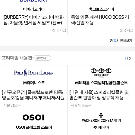
버버리코리아
휴고보스코리아
[BURBERRY] 버버리코리아 백화
독일 명품 패션 HUGO BOSS 경
점, 아울렛, 면세점 세일즈 (전국)
력/신입 채용
전국 지점
전국 지점
총
31
건 전체보기
프리미엄 채용관
광고안내
1
/ 2
㈜휴머니스트
㈜헤라음 스피넬리킬콜린,홀슨부
[ 신규오픈점 ] 폴로랄프로렌 명동/
[더현대 서울] 스피넬리킬콜린 및
영등포/강남 매니저/부매니저/사원
홀슨부 팝업 매장 정규직 채용
서울 강남구
서울 영등포구
OSOI 플래그쉽 스토어
㈜ 제네바