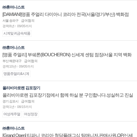
㈜휴머니스트
[DAMIANI]명품 주얼리 다미아니 코리아 전국(서울/경기/부산) 백화점
부점장/판매사원 채용
서울 송파구
급여협의
경력8년↑ 09/05까지
시계및귀금속제품
㈜휴머니스트
[명품 주얼리] 부쉐론(BOUCHERON) 신세계 센텀 점장/서울 지역 백화
점 판매사원 채용
부산 해운대구
급여협의
경력10년↑ 09/05까지
명품쥬얼리&시계
올리비아로렌 김포장기
올리비아로렌 김포장기점에서 함께 하실 분 구인합니다.성실하고 진실
된 마음 하나면 됩니다.
경기 김포시
급여협의
경력1년↑ 08/15까지
여성캐주얼
여성정장
㈜휴머니스트
[Grand Open] 티파니 코리아 청담플래그십 팀매니저,판매사원,OP/신세