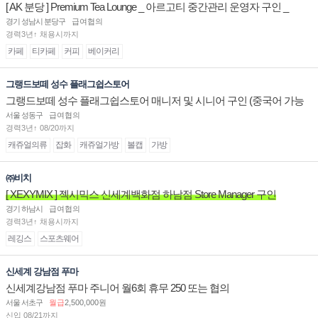
[ AK 분당 ] Premium Tea Lounge _ 아르고티 중간관리 운영자 구인 _
경기 성남시 분당구
급여협의
경력3년↑ 채용시까지
카페
티카페
커피
베이커리
그랭드보떼 성수 플래그쉽스토어
그랭드보떼 성수 플래그쉽스토어 매니저 및 시니어 구인 (중국어 가능
자)
서울 성동구
급여협의
경력3년↑ 08/20까지
캐쥬얼의류
잡화
캐쥬얼가방
볼캡
가방
㈜비치
[ XEXYMIX ] 젝시믹스 신세계백화점 하남점 Store Manager 구인
경기 하남시
급여협의
경력3년↑ 채용시까지
레깅스
스포츠웨어
신세계 강남점 푸마
신세계강남점 푸마 주니어 월6회 휴무 250 또는 협의
서울 서초구
월급
2,500,000원
신입 08/21까지