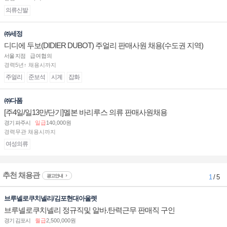
의류신발
㈜세정
디디에 두보(DIDIER DUBOT) 주얼리 판매사원 채용(수도권 지역)
서울 지점
급여협의
경력5년↑ 채용시까지
주얼리
준보석
시계
잡화
㈜다폼
[주4일/일13만/단기]멜본 바리루스 의류 판매사원채용
경기 파주시
일급
140,000원
경력무관 채용시까지
여성의류
추천 채용관
광고안내
1
/ 5
브루넬로쿠치넬리/김포현대아울렛
브루넬로쿠치넬리 정규직및 알바.탄력근무 판매직 구인
경기 김포시
월급
2,500,000원