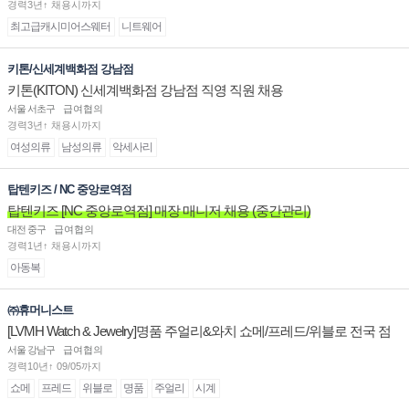
경력3년↑ 채용시까지
최고급캐시미어스웨터
니트웨어
키톤/신세계백화점 강남점
키톤(KITON) 신세계백화점 강남점 직영 직원 채용
서울 서초구
급여협의
경력3년↑ 채용시까지
여성의류
남성의류
악세사리
탑텐키즈 / NC 중앙로역점
탑텐키즈 [NC 중앙로역점] 매장 매니저 채용 (중간관리)
대전 중구
급여협의
경력1년↑ 채용시까지
아동복
㈜휴머니스트
[LVMH Watch & Jewelry]명품 주얼리&와치 쇼메/프레드/위블로 전국 점
장/부점장/판매사원 채용
서울 강남구
급여협의
경력10년↑ 09/05까지
쇼메
프레드
위블로
명품
주얼리
시계