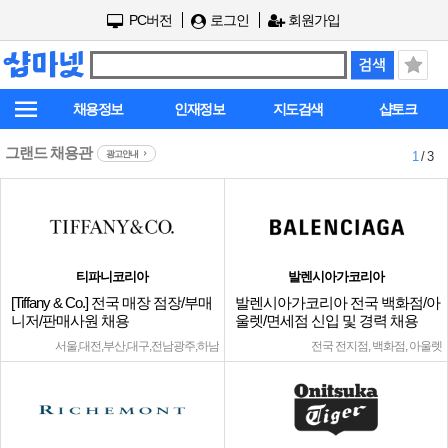
PC버전
로그인
회원가입
채용정보
인재정보
지도검색
샵토크
그랜드 채용관
광고안내
1
/ 3
티파니코리아
발렌시아가코리아
[Tiffany & Co.] 전국 매장 점장/부매
발렌시아가코리아 전국 백화점/아
니저/판매사원 채용
울렛/면세점 신입 및 경력 채용
서울,대전,부산,대구,전남광주,하남
전국 전지점, 백화점, 아울렛