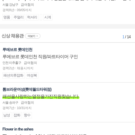
계대전 판매사원 채용
서울 강남구
급여협의
경력8년↑ 09/05까지
명품
주얼리
럭셔리
시계
신상 채용관
더보기
1
/ 14
루에브르 롯데인천
루에브르 롯데인천 직원/파트타이머 구인
인천 미추홀구
급여협의
경력2년↑ 채용시까지
패션의류잡화
여성복
톰브라운여성(롯데월드타워점)
패션을사랑하는열정을가진직원찾습니다.
서울 송파구
급여협의
경력7년↑ 10/31까지
남성
잡화
향수
Flower in the ashes