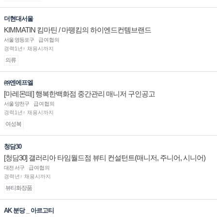
더현대서울
KIMMATIN 킴마틴 / 마뗑킴의 하이엔드컨템브랜드
서울 영등포구
급여협의
경력1년↑ 채용시까지
의류
㈜엔에프엘
[마레몬떼] 행복한백화점 중간관리 매니저 구인공고
서울 양천구
급여협의
경력1년↑ 채용시까지
여성복
청담30
[청담30] 갤러리아 타임월드점 뷰티 컨설턴트(매니저, 주니어, 시니어)
채용
대전 서구
급여협의
경력년↑ 채용시까지
뷰티화장품
AK 분당 _ 아르고티