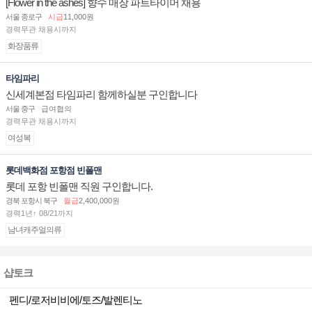
[Flower in the ashes] 향수 매장 파트타이머 채용
서울 종로구
시급
11,000원
경력무관 채용시까지
화장품류
타임파리
신세계본점 타임파리 함께하실분 구인합니다
서울 중구
급여협의
경력무관 채용시까지
여성복
롯데백화점 포항점 빈폴맨
롯데 포항 빈폴맨 직원 구인합니다.
경북 포항시 북구
월급
2,400,000원
경력1년↑ 08/21까지
남녀캐주얼의류
샵토크
펜디/로저비비에/토즈/발렌티노