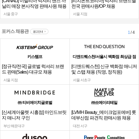
[CANALI] 이탈리아 럭셔리 맨즈 까
[리치몬트코리아] 럭셔리 브랜드별
날리 매장 본사직영 판매사원 채용
전국 판매사원/OP 채용
서울 중구
서울 지점
포커스 채용관
광고안내
1
/ 4
키스템프
디앤드퀘스천/서울시 백화점 최상급 점
[정규직/전국] 글로벌 럭셔리 브랜
[디앤드퀘스천] 신규 백화점 매니저
드 판매(Sales) 대규모 채용
및 스탭 채용 (직영, 정직원)
서울 지점
서울 서초구
㈜ 티비에이치글로벌
㈜쏘메이리테일
[신세계아울렛 시흥점] 마인드브릿
[LVMH Beauty_메이크업포에버] 롯
지 매니저 구인
데부산점 파견직 판매사원 채용
부산 해운대구
대전 서구