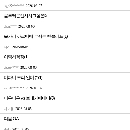
ka_n27********
2026-08-07
룰루레몬입사하고싶은데
dbtlag****
2026-08-06
불가리 까르띠에 부쉐론 반클리프(1)
나리
2026-08-06
이력서걱정(1)
dodo34****
2026-08-06
티파니 프리 인터뷰(1)
ka_n31********
2026-08-06
미우미우 vs 보테가베네타(8)
자모옹
2026-08-05
디올 OA
ejzkQ
2026-08-05