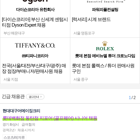
다이슨코리아 유한회사
파워피플컨설팅
[다이슨코리아] 부산 신세계 센텀시
[럭셔리] 시계 브랜드
티점 Dyson Expert 채용
부산 해운대구
서울 영등포구
㈜티파니코리아
롯데 본점 에비뉴엘 튜더 크로노다임
전국(서울/대전/부산/대구/광주) 매
롯데 본점 롤렉스 / 튜더 판매사원
장 점장/부매니저/판매사원 채용
구인
서울 지점
서울 중구
긴급 채용관
광고안내
1
/ 2
현대대구어메이징크리
롯데백화점 동탄점 지포어 (골프웨어) 시니어 채용
경기 화성시
급여협의
경력2년↑ 채용시까지
스포츠/레져류