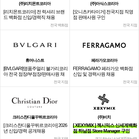
(주)리치몬트코리아
(주)아식스코리아
[리치몬트코리아] 전 럭셔리 브랜
[오니츠카타이거] 전국지점 직영
드 백화점 신입/경력직 채용
점 판매사원 구인
전국 백화점
전국 지점
휴머니스트
페라가모코리아
[BVLGARI]명품주얼리 불가리코리
FERRAGAMO 페라가모 백화점
아 전국 점장/부점장/판매사원 채
신입 및 경력사원 채용
용
전국 지점
전국 지점
크리스챤디올꾸뛰르코리아
(주)비치
[크리스챤디올꾸뛰르코리아] 2026
[ XEXYMIX ] 젝시믹스 신세계백화
년 신입/경력 공개채용
점 하남점 Store Manager 구인
전국 지역
경기 하남시 신세계百하남점