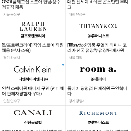
OSOI 플래그쉽 스토어 한남/성수
대전 신세계 바쉐론 콘스탄틴 부티
정규직 채용
크
서울 용산구
대전 유성구
랄프로렌코리아
㈜휴머니스트
[랄프로렌코리아] 직영 스토어 직원
[Tiffany&co] 명품 주얼리 티파니 코
채용 (본사 소속)
리아 전국 점장/부점장/판매사원
경기 하남시
서울 지점
티앤씨아이엔티 ㈜
㈜ 룸에이
인천 스퀘어원 매니저 구인 (언더웨
룸에이 광명점 판매직원 구인합니
어 판매자경험자 우대)
다.
인천 연수구
경기 광명시
신원글로벌
㈜휴머니스트