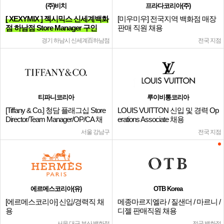
(주)비치
프라다코리아(주)
[ XEXYMIX ] 젝시믹스 신세계백화
[미우미우] 전국지역 백화점 매장
점 하남점 Store Manager 구인
판매 직원 채용
경기 하남시 신세계百하남점
전국 지점
티파니코리아
루이비통코리아
[Tiffany & Co.] 청담 플래그십 Store
LOUIS VUITTON 신입 및 경력 Op
Director/Team Manager/OP/CA 채
erations Associate 채용
용
서울 강남구
전국 지점
에르메스코리아(유)
OTB Korea
[에르메스코리아] 신입/경력직 채
메종마르지엘라 / 질샌더 / 마르니 /
용
디젤 판매직원 채용
서울,대구,부산 백화점
전국 백화점