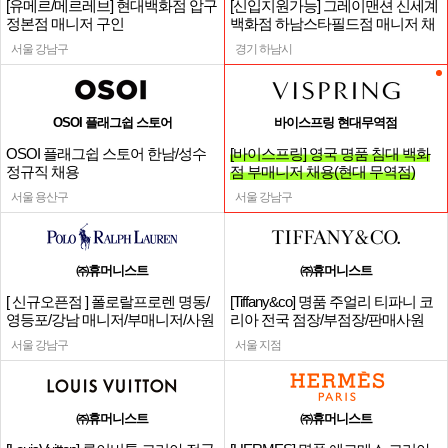
[유메르/메르레브] 현대백화점 압구
[신입지원가능] 그레이맨션 신세계
정본점 매니저 구인
백화점 하남스타필드점 매니저 채
용
서울 강남구
경기 하남시
OSOI 플래그쉽 스토어
바이스프링 현대무역점
OSOI 플래그쉽 스토어 한남/성수
[바이스프링] 영국 명품 침대 백화
정규직 채용
점 부매니저 채용(현대 무역점)
서울 용산구
서울 강남구
㈜휴머니스트
㈜휴머니스트
[ 신규오픈점 ] 폴로랄프로렌 명동/
[Tiffany&co] 명품 주얼리 티파니 코
영등포/강남 매니저/부매니저/사원
리아 전국 점장/부점장/판매사원
서울 강남구
서울 지점
㈜휴머니스트
㈜휴머니스트