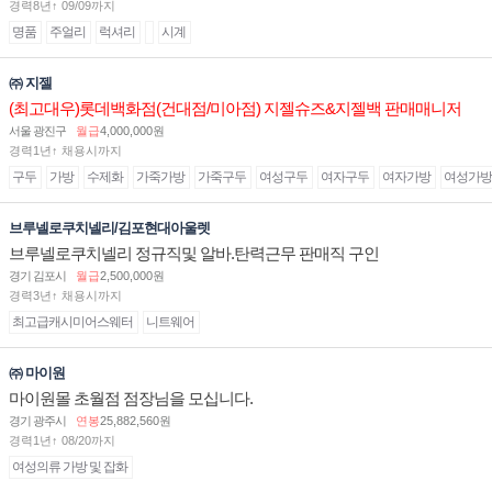
경력8년↑ 09/09까지
명품
주얼리
럭셔리
시계
㈜ 지젤
(최고대우)롯데백화점(건대점/미아점) 지젤슈즈&지젤백 판매매니저
(직원) 구인합니다
서울 광진구
월급
4,000,000원
경력1년↑ 채용시까지
구두
가방
수제화
가죽가방
가죽구두
여성구두
여자구두
여자가방
여성가방
브루넬로쿠치넬리/김포현대아울렛
브루넬로쿠치넬리 정규직및 알바.탄력근무 판매직 구인
경기 김포시
월급
2,500,000원
경력3년↑ 채용시까지
최고급캐시미어스웨터
니트웨어
㈜ 마이원
마이원몰 초월점 점장님을 모십니다.
경기 광주시
연봉
25,882,560원
경력1년↑ 08/20까지
여성의류 가방 및 잡화