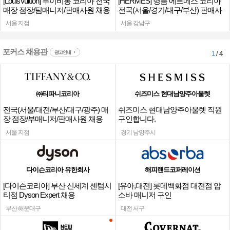
[LouisVuitton] 루이비통 코리아 전국
[HERMES] 명품 에르메스 코리아
매장 점장/팀매니저/판매사원 채용
전국(서울/경기/대구/부산) 판매사
원
서울 지점
서울 강남구
포커스 채용관
광고안내
1
/ 4
㈜티파니코리아
쉬즈미스 현대남양주아울렛
전국(서울/대전/부산/대구/광주) 매
쉬즈미스 현대남양주아울렛 직원
장 점장/부매니저/판매사원 채용
구인합니다.
서울 지점
경기 남양주시
다이슨코리아 유한회사
해피랜드코퍼레이션
[다이슨코리아] 부산 신세계 센텀시
[유아,대전] 롯데백화점 대전점 압
티점 Dyson Expert 채용
소바 매니저 구인
부산 해운대구
대전 서구