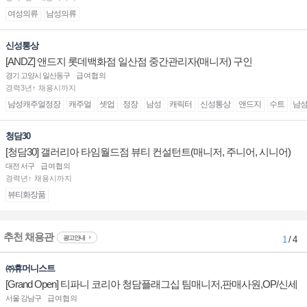
여성의류
남성의류
신성통상
[ANDZ] 앤드지 롯데백화점 일산점 중간관리자(매니저) 구인
경기 고양시 일산동구
급여협의
경력3년↑ 채용시까지
남성캐주얼정장
캐주얼
셋업
정장
남성
캐릭터
신성통상
앤드지
수트
남
청담30
[청담30] 갤러리아 타임월드점 뷰티 컨설턴트(매니저, 주니어, 시니어)
채용
대전 서구
급여협의
경력년↑ 채용시까지
뷰티화장품
추천 채용관
광고안내
1
/ 4
㈜휴머니스트
[Grand Open] 티파니 코리아 청담플래그십 팀매니저,판매사원,OP/신세
계대전 판매사원 채용
서울 강남구
급여협의