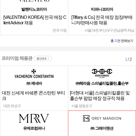
발렌티노코리아
티파니코리아
[VALENTINO KOREA] 전국 매장 C
[Tiffany & Co.] 전국 매장 점장/부매
lient Advisor 채용
니저/판매사원 채용
전국 지점
서울,대전,부산,대구,전남광주,하남
총
32
건 전체보기
프리미엄 채용관
광고안내
1
/ 2
㈜ 제네바
㈜헤라음 스피넬리킬콜린,홀슨부
대전 신세계 바쉐론 콘스탄틴 부티
[더현대 서울] 스피넬리킬콜린 및
크
홀슨부 팝업 매장 정규직 채용
대전 유성구
서울 영등포구
유메르컴퍼니
㈜ 그레이맨션