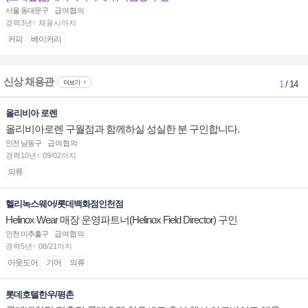
서울 동대문구
급여협의
경력3년↑ 채용시까지
커피
베이커리
신상 채용관
더보기
1
/ 14
올리비아 로렌
올리비아로렌 구월점과 함께하실 성실한 분 구인합니다.
인천 남동구
급여협의
경력10년↑ 09/02까지
의류
헬리녹스웨어/롯데백화점인천점
Helinox Wear 매장 운영파트너(Helinox Field Director) 구인
인천 미추홀구
급여협의
경력5년↑ 08/21까지
아웃도어
기어
의류
롯데호텔한우/평촌