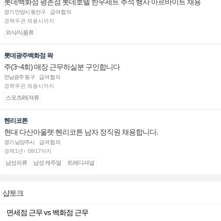
롯데백화점 평촌점 롯데호텔 한우세트 추석 행사 아르바이트 채용
경기 안양시 동안구
급여협의
경력무관 채용시까지
외식/식품류
롯데광주백화점 왁
주(3~4회) 매장 근무하실분 구인합니다
전남광주 동구
급여협의
경력무관 채용시까지
스포츠/레져류
헨리코튼
현대 다산아울렛 헨리코튼 남자 정직원 채용합니다.
경기 남양주시
급여협의
경력1년↑ 08/17까지
남성의류
남성 캐주얼
트레디셔널
샵토크
면세점 근무 vs 백화점 근무