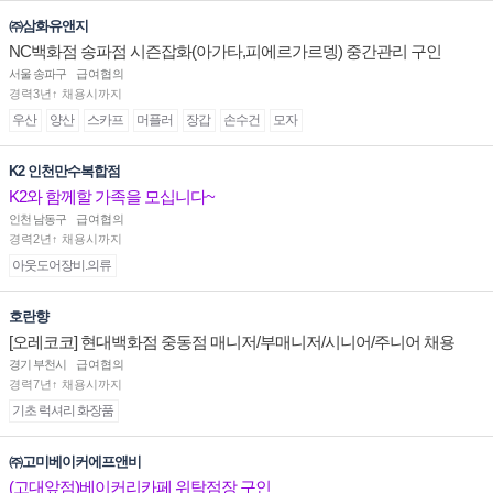
㈜삼화유앤지
NC백화점 송파점 시즌잡화(아가타,피에르가르뎅) 중간관리 구인
서울 송파구
급여협의
경력3년↑ 채용시까지
우산
양산
스카프
머플러
장갑
손수건
모자
K2 인천만수복합점
K2와 함께할 가족을 모십니다~
인천 남동구
급여협의
경력2년↑ 채용시까지
아웃도어장비.의류
호란향
[오레코코] 현대백화점 중동점 매니저/부매니저/시니어/주니어 채용
경기 부천시
급여협의
경력7년↑ 채용시까지
기초 럭셔리 화장품
㈜고미베이커에프앤비
(고대앞점)베이커리카페 위탁점장 구인