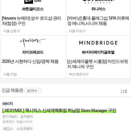
㈜한결티오스
위니어스
[Newera 뉴에라] 성수 로드샵 관리
[커버낫] 홍대 플래그십 SPA 의류매
자(점장) 구인
장 매니저,시니어 채용
서울 성동구
서울 마포구
라이프레코드
㈜ 티비에이치글로벌
2026년 시현하다 신입/경력 채용
[신세계아울렛 시흥점] 마인드브릿
지 매니저 구인
서울 지점
부산 해운대구
긴급 채용관
광고안내
1
/ 2
㈜비치
[ XEXYMIX ] 젝시믹스 신세계백화점 하남점 Store Manager 구인
경기 하남시
급여협의
경력3년↑ 채용시까지
레깅스
스포츠웨어