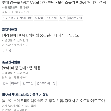
롯데 영등포 / 평촌 / AK플라자(분당) - 모이스올가 백화점 매니저, 경력
및 신입 판매직 채용
서울 영등포구
급여협의
경력10년↑ 채용시까지
모이스올가비건&유기농
화장품
스킨케어
향수
헤어브러쉬
㈜엔에프엘
[마레몬떼] 행복한백화점 중간관리 매니저 구인공고
서울 양천구
급여협의
경력1년↑ 채용시까지
여성복
㈜굳센사람들
[로에] 매장 판매스탭 채용
서울 성동구
급여협의
경력1년↑ 채용시까지
향수
디퓨저
핸드크림
룸스프레이
등
톰보이 롯데프리미엄아울렛 기흥점
톰보이 롯데프리미엄아울렛 기흥점 신입, 경력사원, 아르바이트 판매
직 구인합니다.
경기 용인시 기흥구
급여협의
경력3년↑ 채용시까지