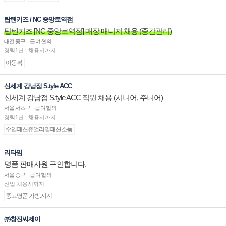
탑텐키즈 / NC 중앙로역점
탑텐키즈 [NC 중앙로역점] 매장 매니저 채용 (중간관리)
대전 중구
급여협의
경력1년↑ 채용시까지
아동복
신세계 강남점 S.tyle ACC
신세계 강남점 S.tyle ACC 직원 채용 (시니어, 주니어)
서울 서초구
급여협의
경력1년↑ 채용시까지
수입패션쥬얼리및패션소품
리타임
명품 판매사원 구인합니다.
서울 중구
급여협의
신입 채용시까지
중고명품 가방.시계
㈜창진씨제이