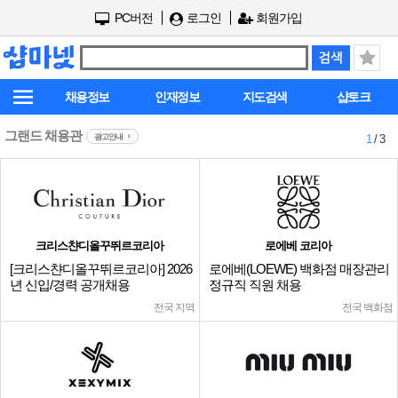
PC버전
로그인
회원가입
채용정보
인재정보
지도검색
샵토크
그랜드 채용관
광고안내
1
/ 3
크리스챤디올꾸뛰르코리아
로에베 코리아
[크리스챤디올꾸뛰르코리아] 2026
로에베(LOEWE) 백화점 매장관리
년 신입/경력 공개채용
정규직 직원 채용
전국 지역
전국 백화점