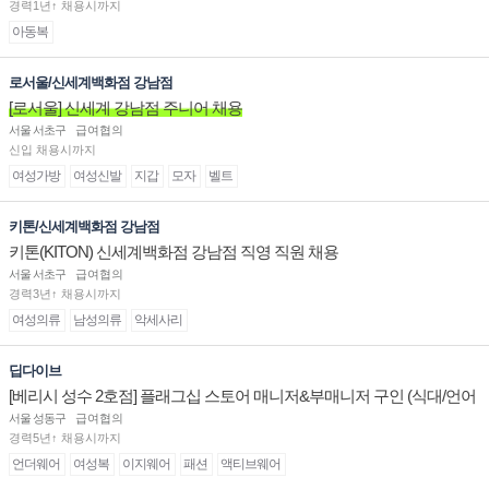
경력1년↑ 채용시까지
아동복
로서울/신세계백화점 강남점
[로서울] 신세계 강남점 주니어 채용
서울 서초구
급여협의
신입 채용시까지
여성가방
여성신발
지갑
모자
벨트
키톤/신세계백화점 강남점
키톤(KITON) 신세계백화점 강남점 직영 직원 채용
서울 서초구
급여협의
경력3년↑ 채용시까지
여성의류
남성의류
악세사리
딥다이브
[베리시 성수 2호점] 플래그십 스토어 매니저&부매니저 구인 (식대/언어
수당 지급)
서울 성동구
급여협의
경력5년↑ 채용시까지
언더웨어
여성복
이지웨어
패션
액티브웨어