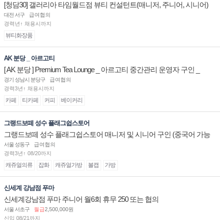
[청담30] 갤러리아 타임월드점 뷰티 컨설턴트(매니저, 주니어, 시니어)
채용
대전 서구
급여협의
경력년↑ 채용시까지
뷰티화장품
AK 분당 _ 아르고티
[ AK 분당 ] Premium Tea Lounge _ 아르고티 중간관리 운영자 구인 _
경기 성남시 분당구
급여협의
경력3년↑ 채용시까지
카페
티카페
커피
베이커리
그랭드보떼 성수 플래그쉽스토어
그랭드보떼 성수 플래그쉽스토어 매니저 및 시니어 구인 (중국어 가능
자)
서울 성동구
급여협의
경력3년↑ 08/20까지
캐쥬얼의류
잡화
캐쥬얼가방
볼캡
가방
신세계 강남점 푸마
신세계강남점 푸마 주니어 월6회 휴무 250 또는 협의
서울 서초구
월급
2,500,000원
신입 08/21까지