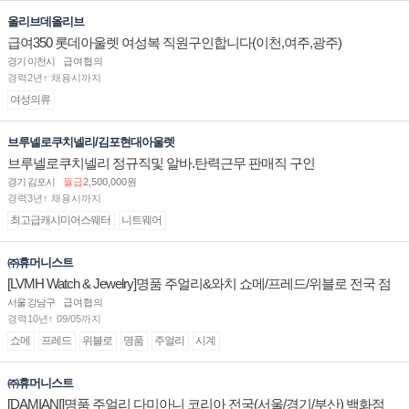
올리브데올리브
급여350 롯데아울렛 여성복 직원구인합니다(이천,여주,광주)
경기 이천시
급여협의
경력2년↑ 채용시까지
여성의류
브루넬로쿠치넬리/김포현대아울렛
브루넬로쿠치넬리 정규직및 알바.탄력근무 판매직 구인
경기 김포시
월급
2,500,000원
경력3년↑ 채용시까지
최고급캐시미어스웨터
니트웨어
㈜휴머니스트
[LVMH Watch & Jewelry]명품 주얼리&와치 쇼메/프레드/위블로 전국 점
장/부점장/판매사원 채용
서울 강남구
급여협의
경력10년↑ 09/05까지
쇼메
프레드
위블로
명품
주얼리
시계
㈜휴머니스트
[DAMIANI]명품 주얼리 다미아니 코리아 전국(서울/경기/부산) 백화점