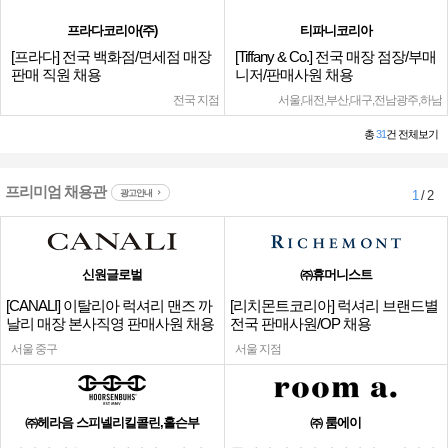
프라다코리아(주)
티파니코리아
[프라다] 전국 백화점/면세점 매장
[Tiffany & Co.] 전국 매장 점장/부매
판매 직원 채용
니저/판매사원 채용
전국 지점
서울,대전,부산,대구,전남광주,하남
총
31
건 전체보기
프리미엄 채용관
광고안내
1
/ 2
신원글로벌
㈜휴머니스트
[CANALI] 이탈리아 럭셔리 맨즈 까
[리치몬트코리아] 럭셔리 브랜드별
날리 매장 본사직영 판매사원 채용
전국 판매사원/OP 채용
서울 중구
서울 지점
㈜헤라음 스피넬리킬콜린,홀슨부
㈜ 룸에이