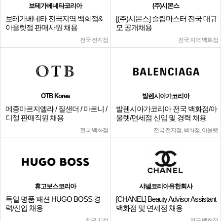
보테가베네타코리아
(주)시몬스
보테가베네타 전국지역 백화점&
[(주)시몬스] 슬립마스터 전국 대규
아울렛점 판매사원 채용
모 공개채용
전국 전지점
전국 지역 백화점
OTB Korea
발렌시아가코리아
메종마르지엘라 / 질샌더 / 마르니 /
발렌시아가코리아 전국 백화점/아
디젤 판매직원 채용
울렛/면세점 신입 및 경력 채용
전국 백화점
전국 전지점, 백화점, 아울렛
휴고보스코리아
샤넬코리아유한회사
독일 명품 패션 HUGO BOSS 경
[CHANEL] Beauty Advisor Assistant
력/신입 채용
백화점 및 면세점 채용
전국 지점
전국 백화점