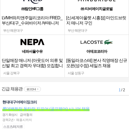
㈜탐인HR그룹
㈜ 티비에이치글로벌
LVMH와치앤주얼리코리아 FRED_
[신세계아울렛 시흥점] 마인드브릿
부산/대구_수퍼바이저 /부매니저
지 매니저 구인
채용
부산 해운대구
부산 해운대구
네파서울수유
아데코코리아
단일매장 매니저 (아웃도어 의류 및
[동일라코스테] 본사 직영매장 신규
신발 최고 경력자 우대함) 모집합니
오픈(성수점) 세일즈 채용
다.
서울 강북구
서울 성동구
긴급 채용관
광고안내
1
/ 2
현대대구어메이징크리
롯데백화점 동탄점 지포어 (골프웨어) 시니어 채용
경기 화성시
급여협의
경력2년↑ 채용시까지
스포츠/레져류