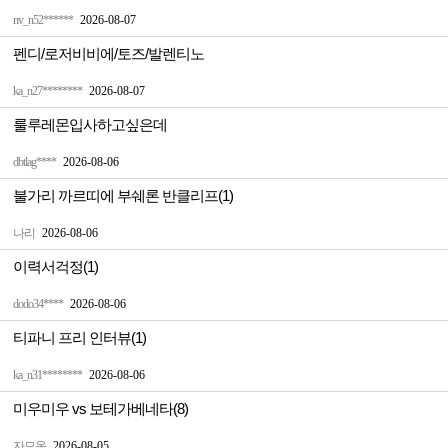
nv_n52******
2026-08-07
펜디/로저비비에/토즈/발렌티노
ka_n27********
2026-08-07
룰루레몬입사하고싶은데
dbtlag****
2026-08-06
불가리 까르띠에 부쉐론 반클리프(1)
나리
2026-08-06
이력서걱정(1)
dodo34****
2026-08-06
티파니 프리 인터뷰(1)
ka_n31********
2026-08-06
미우미우 vs 보테가베네타(8)
자모옹
2026-08-05