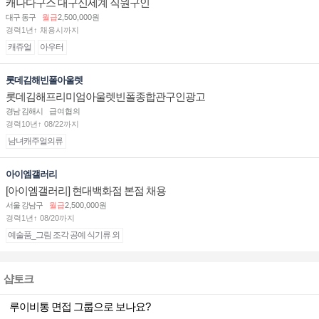
캐나다구스 대구신세계 직원구인
대구 동구
월급
2,500,000원
경력1년↑ 채용시까지
캐쥬얼
아우터
롯데김해빈폴아울렛
롯데김해프리미엄아울렛빈폴종합관구인광고
경남 김해시
급여협의
경력10년↑ 08/22까지
남녀캐주얼의류
아이엠갤러리
[아이엠갤러리] 현대백화점 본점 채용
서울 강남구
월급
2,500,000원
경력1년↑ 08/20까지
예술품_그림 조각 공예 식기류 외
샵토크
루이비통 면접 그룹으로 보나요?