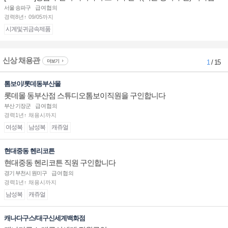
부점장/판매사원 채용
서울 송파구
급여협의
경력8년↑ 09/05까지
시계및귀금속제품
신상 채용관
더보기
1
/ 15
톰보이/롯데동부산몰
롯데몰 동부산점 스튜디오톰보이직원을 구인합니다
부산 기장군
급여협의
경력1년↑ 채용시까지
여성복
남성복
캐쥬얼
현대중동 헨리코튼
현대중동 헨리코튼 직원 구인합니다
경기 부천시 원미구
급여협의
경력1년↑ 채용시까지
남성복
캐쥬얼
캐나다구스/대구신세계백화점