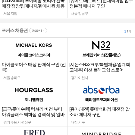
[LouisVuitton] 루이비통 코리아 전국
[유메르/메르레브] 현대백화점 압구
매장 점장/팀매니저/판매사원 채용
정본점 매니저 구인
서울 지점
서울 강남구
포커스 채용관
광고안내
1
/ 4
마이클코어스코리아
브레인커머스(잡플래닛)
마이클코어스 매장 판매직 구인 (전
[시몬스N32크루/특별채용/업계최
국)
고대우] 이천 플래그쉽 스토어
서울 송파구
경기 이천시
제니엘휴먼
해피랜드코퍼레이션
[급구/롯데수원] 럭셔리 비건 뷰티
[유아,대전] 롯데백화점 대전점 압
아워글래스 백화점 경력직 및 알바
소바 매니저 구인
채용
경기 수원시 권선구
대전 서구