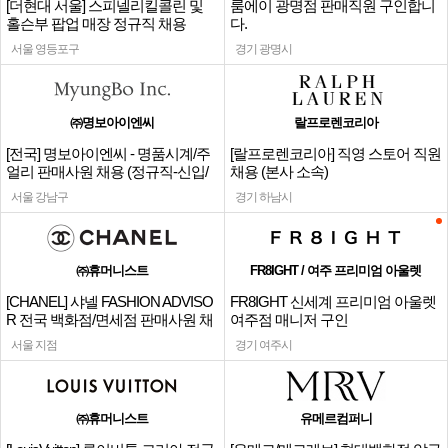
[더현대 서울] 스피넬리킬콜린 및
룸에이 광명점 판매직원 구인합니
홀슨부 팝업 매장 정규직 채용
다.
서울 영등포구
경기 광명시
㈜명보아이엔씨
랄프로렌코리아
[전국] 명보아이엔씨 - 명품시계/주
[랄프로렌코리아] 직영 스토어 직원
얼리 판매사원 채용 (정규직-신입/
채용 (본사 소속)
경력)
서울 강남구
경기 하남시
㈜휴머니스트
FR8IGHT / 여주 프리미엄 아울렛
[CHANEL] 샤넬 FASHION ADVISO
FR8IGHT 신세계 프리미엄 아울렛
R 전국 백화점/면세점 판매사원 채
여주점 매니저 구인
용
서울 지점
경기 여주시
㈜휴머니스트
유메르컴퍼니