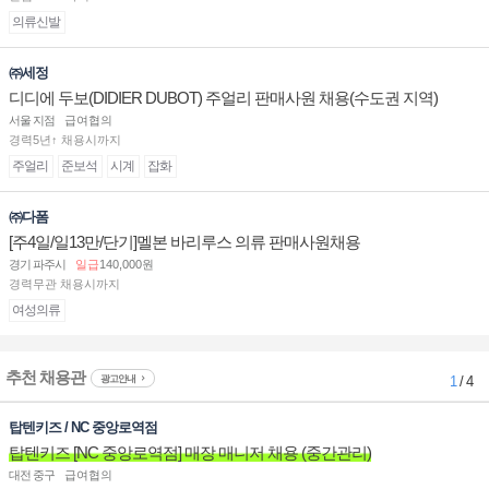
의류신발
㈜세정
디디에 두보(DIDIER DUBOT) 주얼리 판매사원 채용(수도권 지역)
서울 지점
급여협의
경력5년↑ 채용시까지
주얼리
준보석
시계
잡화
㈜다폼
[주4일/일13만/단기]멜본 바리루스 의류 판매사원채용
경기 파주시
일급
140,000원
경력무관 채용시까지
여성의류
추천 채용관
광고안내
1
/ 4
탑텐키즈 / NC 중앙로역점
탑텐키즈 [NC 중앙로역점] 매장 매니저 채용 (중간관리)
대전 중구
급여협의