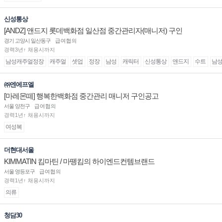
신성통상
[ANDZ] 앤드지 롯데백화점 일산점 중간관리자(매니저) 구인
경기 고양시 일산동구
급여협의
경력3년↑ 채용시까지
남성캐주얼정장
캐주얼
셋업
정장
남성
캐릭터
신성통상
앤드지
수트
남
㈜엔에프엘
[마레몬떼] 행복한백화점 중간관리 매니저 구인공고
서울 양천구
급여협의
경력1년↑ 채용시까지
여성복
더현대서울
KIMMATIN 킴마틴 / 마뗑킴의 하이엔드컨템브랜드
서울 영등포구
급여협의
경력1년↑ 채용시까지
의류
청담30