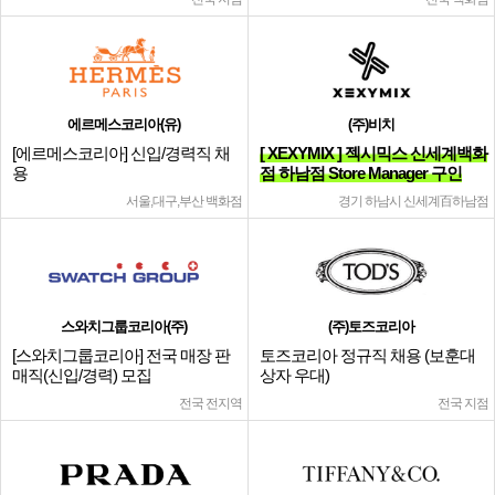
에르메스코리아(유)
(주)비치
[에르메스코리아] 신입/경력직 채
[ XEXYMIX ] 젝시믹스 신세계백화
용
점 하남점 Store Manager 구인
서울,대구,부산 백화점
경기 하남시 신세계百하남점
스와치그룹코리아(주)
(주)토즈코리아
[스와치그룹코리아] 전국 매장 판
토즈코리아 정규직 채용 (보훈대
매직(신입/경력) 모집
상자 우대)
전국 전지역
전국 지점