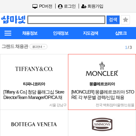
PC버전
로그인
회원가입
채용정보
인재정보
지도검색
샵토크
그랜드 채용관
광고안내
1
/ 3
티파니코리아
몽클레르코리아
[Tiffany & Co.] 청담 플래그십 Store
[MONCLER] 몽클레르코리아 STO
Director/Team Manager/OP/CA 채
RE 각 부문별 경력/신입 채용
용
서울 강남구
전국 백화점/아울렛/쇼핑몰