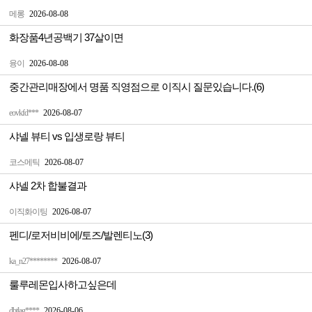
메롱
2026-08-08
화장품4년공백기 37살이면
융이
2026-08-08
중간관리매장에서 명품 직영점으로 이직시 질문있습니다.(6)
eovkfd***
2026-08-07
샤넬 뷰티 vs 입생로랑 뷰티
코스메틱
2026-08-07
샤넬 2차 합불결과
이직화이팅
2026-08-07
펜디/로저비비에/토즈/발렌티노(3)
ka_n27********
2026-08-07
룰루레몬입사하고싶은데
dbtlag****
2026-08-06