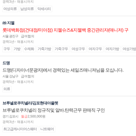
경력3년↑ 채용시까지
여성의류
남성의류
악세사리
㈜ 지젤
롯데백화점(건대점/미아점) 지젤슈즈&지젤백 중간관리자(매니저) 구
인합니다
서울 광진구
급여협의
경력1년↑ 채용시까지
구두
가방
수제화
가죽가방
가죽구두
여성구두
여자구두
여자가방
여성가방
드맹
드맹(디자이너문광자)에서 경력있는 세일즈매니져님을 모십니다.
서울 강남구
급여협의
경력5년↑ 채용시까지
의류
브루넬로쿠치넬리/김포현대아울렛
브루넬로쿠치넬리 정규직및 알바.탄력근무 판매직 구인
경기 김포시
월급
2,500,000원
경력3년↑ 채용시까지
최고급캐시미어스웨터
니트웨어