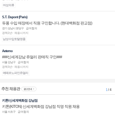
여성의류
S.T. Dupont (Paris)
듀퐁 수입 매장에서 직원 구인합니다. (현대백화점 판교점)
경기 성남시 분당구
급여협의
경력2년↑ 채용시까지
남성수입토탈명품
Aeterno
###신세계강남 쥬얼리 판매직 구인###
서울 강남구
급여협의
경력3년↑ 채용시까지
에떼르노파인쥬얼리
추천 채용관
광고안내
1
/ 4
키톤/신세계백화점 강남점
키톤(KITON) 신세계백화점 강남점 직영 직원 채용
서울 서초구
급여협의