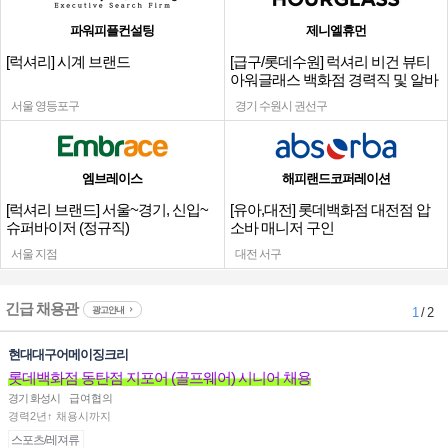
파워피플컨설팅
제니엘휴먼
[럭셔리] 시계 브랜드
[급구/롯데수원] 럭셔리 비건 뷰티
아워글래스 백화점 경력직 및 알바
채용
서울 영등포구
경기 수원시 권선구
엠브레이스
해피랜드코퍼레이션
[럭셔리 브랜드] 서울~경기, 신입~
[유아,대전] 롯데백화점 대전점 압
슈퍼바이저 (정규직)
소바 매니저 구인
서울 지점
대전 서구
긴급 채용관
광고안내
1
/ 2
현대대구어메이징크리
롯데백화점 동탄점 지포어 (골프웨어) 시니어 채용
경기 화성시
급여협의
경력2년↑ 채용시까지
스포츠/레져류