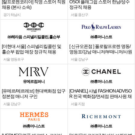
[랄프로렌코리아] 직영 스토어 직원
OSOI 플래그쉽 스토어 한남/성수
채용 (본사 소속)
정규직 채용
경기 하남시
서울 용산구
㈜헤라음 스피넬리킬콜린,홀슨부
㈜휴머니스트
[더현대 서울] 스피넬리킬콜린 및
[ 신규오픈점 ] 폴로랄프로렌 명동/
홀슨부 팝업 매장 정규직 채용
영등포/강남 매니저/부매니저/사원
서울 영등포구
서울 강남구
유메르컴퍼니
㈜휴머니스트
[유메르/메르레브] 현대백화점 압구
[CHANEL] 샤넬 FASHION ADVISO
정본점 매니저 구인
R 전국 백화점/면세점 판매사원 채
용
서울 강남구
서울 지점
㈜휴머니스트
㈜휴머니스트