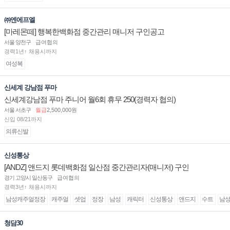
㈜엔에프엘
[마레몬떼] 행복한백화점 중간관리 매니저 구인공고
서울 양천구
급여협의
경력1년↑ 채용시까지
여성복
신세계 강남점 푸마
신세계강남점 푸마 주니어 월6회 휴무 250(경력자 협의)
서울 서초구
월급
2,500,000원
신입 08/21까지
의류신발
신성통상
[ANDZ] 앤드지 롯데백화점 일산점 중간관리자(매니저) 구인
경기 고양시 일산동구
급여협의
경력3년↑ 채용시까지
남성캐주얼정장
캐주얼
셋업
정장
남성
캐릭터
신성통상
앤드지
수트
남
청담30