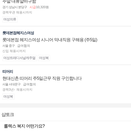
주말 대휴알바구함
경기 성남시 분당구
시급
10,320원
경력무관 채용시까지
여성의류
롯데본점헤지스여성
롯데본점 헤지스여성 시니어 막내직원 구해용 (주5일)
서울 중구
급여협의
신입 채용시까지
여성트래디셔널캐주얼
여성복
띠어리
현대신촌 띠어리 주5일근무 직원 구인합니다
서울 서대문구
급여협의
경력3년↑ 채용시까지
여성복
샵토크
롤렉스 복지 어떤가요?