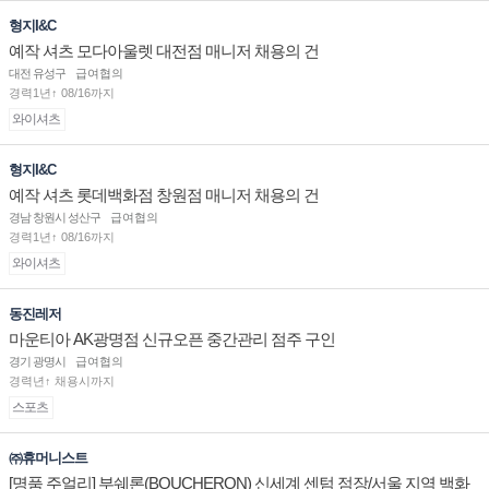
형지I&C
예작 셔츠 모다아울렛 대전점 매니저 채용의 건
대전 유성구
급여협의
경력1년↑ 08/16까지
와이셔츠
형지I&C
예작 셔츠 롯데백화점 창원점 매니저 채용의 건
경남 창원시 성산구
급여협의
경력1년↑ 08/16까지
와이셔츠
동진레저
마운티아 AK광명점 신규오픈 중간관리 점주 구인
경기 광명시
급여협의
경력년↑ 채용시까지
스포츠
㈜휴머니스트
[명품 주얼리] 부쉐론(BOUCHERON) 신세계 센텀 점장/서울 지역 백화