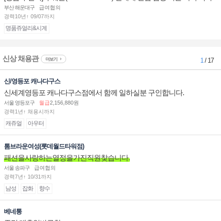
점 판매사원 채용
부산 해운대구
급여협의
경력10년↑ 09/07까지
명품쥬얼리&시계
신상 채용관
더보기
1
/ 17
신/영등포 캐나다구스
신세계영등포 캐나다구스점에서 함께 일하실분 구인합니다.
서울 영등포구
월급
2,156,880원
경력1년↑ 채용시까지
캐쥬얼
아우터
톰브라운여성(롯데월드타워점)
패션을사랑하는열정을가진직원찾습니다.
서울 송파구
급여협의
경력7년↑ 10/31까지
남성
잡화
향수
베네통