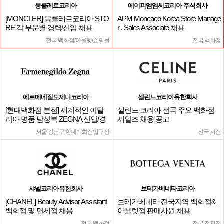
몽클레르코리아
에이피엠엠씨코리아 주식회사
[MONCLER] 몽클레르코리아 STO
APM Moncaco Korea Store Manage
RE 각 부문별 경력/신입 채용
r . Sales Associate 채용
전국 백화점/아울렛/쇼핑몰
전국 백화점
에르메네질도제냐코리아
셀린느코리아유한회사
[현대백화점 본점] 세계적인 이탈
셀린느 코리아 전국 주요 백화점
리아 명품 남성복 ZEGNA 신입/경
세일즈 채용 공고
력
서울 강남구 현대백화점압구정
전국 지점
샤넬코리아유한회사
보테가베네타코리아
[CHANEL] Beauty Advisor Assistant
보테가베네타 전국지역 백화점&
백화점 및 면세점 채용
아울렛점 판매사원 채용
전국 백화점
전국 전지점