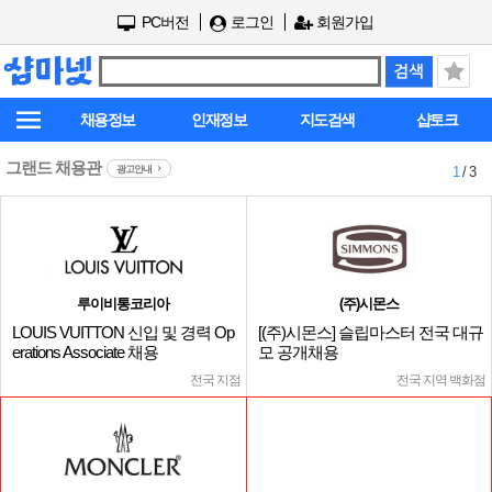
PC버전
로그인
회원가입
채용정보
인재정보
지도검색
샵토크
그랜드 채용관
광고안내
1
/ 3
루이비통코리아
(주)시몬스
LOUIS VUITTON 신입 및 경력 Op
[(주)시몬스] 슬립마스터 전국 대규
erations Associate 채용
모 공개채용
전국 지점
전국 지역 백화점