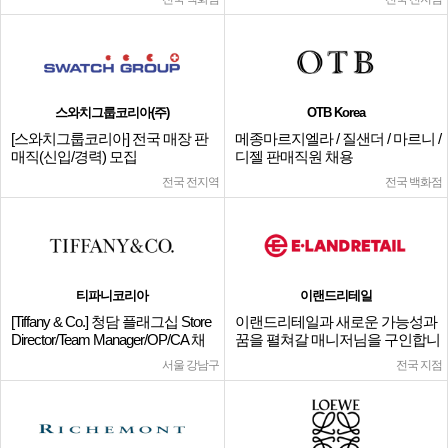
스와치그룹코리아(주)
OTB Korea
[스와치그룹코리아] 전국 매장 판
메종마르지엘라 / 질샌더 / 마르니 /
매직(신입/경력) 모집
디젤 판매직원 채용
전국 전지역
전국 백화점
티파니코리아
이랜드리테일
[Tiffany & Co.] 청담 플래그십 Store
이랜드리테일과 새로운 가능성과
Director/Team Manager/OP/CA 채
꿈을 펼쳐갈 매니저님을 구인합니
용
다.
서울 강남구
전국 지점