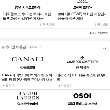
(주)리치몬트코리아
로에베 코리아
[리치몬트코리아] 전 럭셔리 브랜
로에베(LOEWE) 백화점 매장관리
드 백화점 신입/경력직 채용
정규직 직원 채용
전국 백화점
전국 백화점
총
32
건 전체보기
프리미엄 채용관
광고안내
1
/ 2
신원글로벌
㈜ 제네바
[CANALI] 이탈리아 럭셔리 맨즈 까
대전 신세계 바쉐론 콘스탄틴 부티
날리 매장 본사직영 판매사원 채용
크
서울 중구
대전 유성구
랄프로렌코리아
OSOI 플래그쉽 스토어