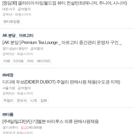
[청담30] 갤러리아 타임월드점 뷰티 컨설턴트(매니저, 주니어, 시니어)
채용
대전 서구
급여협의
경력년↑ 채용시까지
뷰티화장품
AK 분당 _ 아르고티
[ AK 분당 ] Premium Tea Lounge _ 아르고티 중간관리 운영자 구인 _
경기 성남시 분당구
급여협의
경력3년↑ 채용시까지
카페
티카페
커피
베이커리
㈜세정
디디에 두보(DIDIER DUBOT) 주얼리 판매사원 채용(수도권 지역)
서울 지점
급여협의
경력5년↑ 채용시까지
주얼리
준보석
시계
잡화
㈜다폼
[주4일/일13만/단기]멜본 바리루스 의류 판매사원채용
경기 파주시
일급
140,000원
경력무관 채용시까지