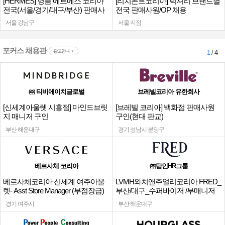
[HERMES] 명품 에르메스 코리아
[리치몬트코리아] 럭셔리 브랜드별
전국(서울/경기/대구/부산) 판매사
전국 판매사원/OP 채용
원
서울 강남구
서울 지점
포커스 채용관
광고안내
1
/ 4
㈜ 티비에이치글로벌
브레빌코리아 유한회사
[신세계아울렛 시흥점] 마인드브릿
[브레빌 코리아] 백화점 판매사원
지 매니저 구인
구인(현대 판교)
부산 해운대구
경기 성남시 분당구
베르사체 코리아
㈜탐인HR그룹
베르사체코리아 신세계 여주아울
LVMH와치앤주얼리코리아 FRED_
렛- Asst Store Manager (부점장급)
부산/대구_수퍼바이저 /부매니저
채용
채용
경기 여주시
부산 해운대구