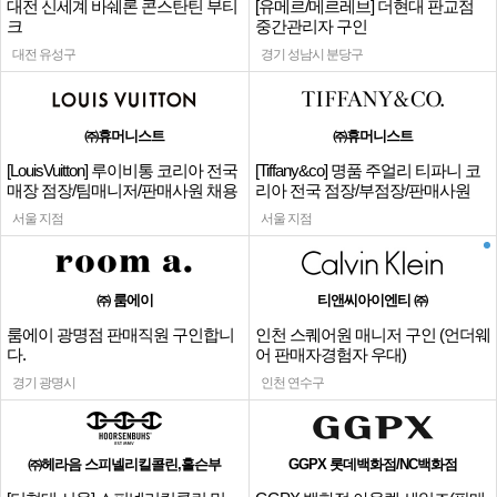
대전 신세계 바쉐론 콘스탄틴 부티
[유메르/메르레브] 더현대 판교점
크
중간관리자 구인
대전 유성구
경기 성남시 분당구
㈜휴머니스트
㈜휴머니스트
[LouisVuitton] 루이비통 코리아 전국
[Tiffany&co] 명품 주얼리 티파니 코
매장 점장/팀매니저/판매사원 채용
리아 전국 점장/부점장/판매사원
서울 지점
서울 지점
㈜ 룸에이
티앤씨아이엔티 ㈜
룸에이 광명점 판매직원 구인합니
인천 스퀘어원 매니저 구인 (언더웨
다.
어 판매자경험자 우대)
경기 광명시
인천 연수구
㈜헤라음 스피넬리킬콜린,홀슨부
GGPX 롯데백화점/NC백화점