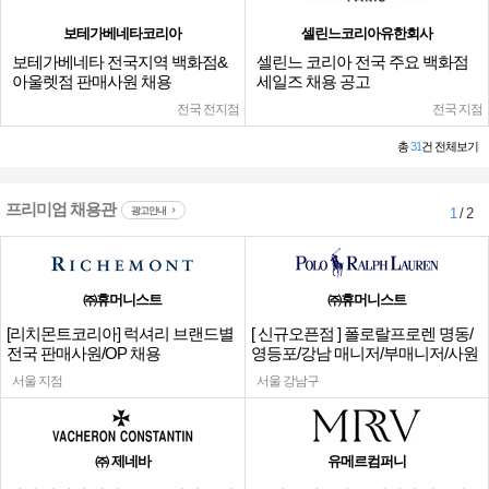
보테가베네타코리아
셀린느코리아유한회사
보테가베네타 전국지역 백화점&
셀린느 코리아 전국 주요 백화점
아울렛점 판매사원 채용
세일즈 채용 공고
전국 전지점
전국 지점
총
31
건 전체보기
프리미엄 채용관
광고안내
1
/ 2
㈜휴머니스트
㈜휴머니스트
[리치몬트코리아] 럭셔리 브랜드별
[ 신규오픈점 ] 폴로랄프로렌 명동/
전국 판매사원/OP 채용
영등포/강남 매니저/부매니저/사원
서울 지점
서울 강남구
㈜ 제네바
유메르컴퍼니