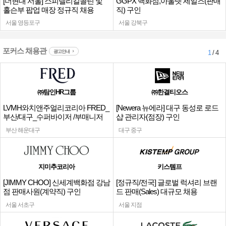
[더현대 서울] 스피넬리킬콜린 및
GGPX 백화점,아울렛 세일즈(판매
홀슨부 팝업 매장 정규직 채용
직) 구인
서울 영등포구
서울 강북구
포커스 채용관
광고안내
1
/ 4
㈜탐인HR그룹
㈜한결티오스
LVMH와치앤주얼리코리아 FRED_
[Newera 뉴에라] 대구 동성로 로드
부산/대구_수퍼바이저 /부매니저
샵 관리자(점장) 구인
채용
부산 해운대구
대구 중구
지미추코리아
키스템프
[JIMMY CHOO] 신세계백화점 강남
[정규직/전국] 글로벌 럭셔리 브랜
점 판매사원(계약직) 구인
드 판매(Sales) 대규모 채용
서울 서초구
서울 지점