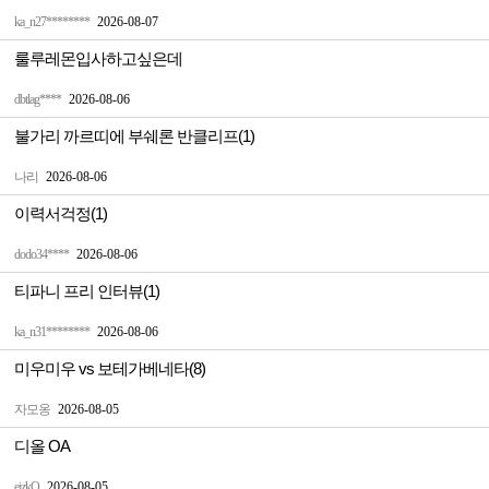
ka_n27********
2026-08-07
룰루레몬입사하고싶은데
dbtlag****
2026-08-06
불가리 까르띠에 부쉐론 반클리프(1)
나리
2026-08-06
이력서걱정(1)
dodo34****
2026-08-06
티파니 프리 인터뷰(1)
ka_n31********
2026-08-06
미우미우 vs 보테가베네타(8)
자모옹
2026-08-05
디올 OA
ejzkQ
2026-08-05