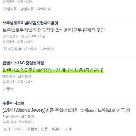
경력3년↑ 채용시까지
여성의류
남성의류
악세사리
브루넬로쿠치넬리/김포현대아울렛
브루넬로쿠치넬리 정규직및 알바.탄력근무 판매직 구인
경기 김포시
월급
2,500,000원
경력3년↑ 채용시까지
최고급캐시미어스웨터
니트웨어
탑텐키즈 / NC 중앙로역점
탑텐키즈 [NC 중앙로역점] 매장 매니저 채용 (중간관리)
대전 중구
급여협의
경력1년↑ 채용시까지
아동복
㈜휴머니스트
[LVMH Watch & Jewelry]명품 주얼리&와치 쇼메/프레드/위블로 전국 점
장/부점장/판매사원 채용
서울 강남구
급여협의
경력10년↑ 09/05까지
쇼메
프레드
위블로
명품
주얼리
시계