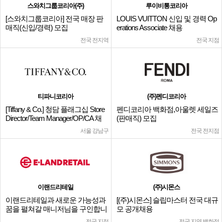
스와치그룹코리아(주)
루이비통코리아
[스와치그룹코리아] 전국 매장 판
LOUIS VUITTON 신입 및 경력 Op
매직(신입/경력) 모집
erations Associate 채용
전국 전지역
전국 지점
티파니코리아
(주)펜디코리아
[Tiffany & Co.] 청담 플래그십 Store
펜디코리아 백화점,아울렛 세일즈
Director/Team Manager/OP/CA 채
(판매직) 모집
용
서울 강남구
전국 전지점
이랜드리테일
(주)시몬스
이랜드리테일과 새로운 가능성과
[(주)시몬스] 슬립마스터 전국 대규
꿈을 펼쳐갈 매니저님을 구인합니
모 공개채용
다.
전국 지점
전국 지역 백화점