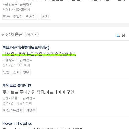
계대전 판매사원 채용
서울 강남구
급여협의
경력8년↑ 09/05까지
명품
주얼리
럭셔리
시계
신상 채용관
더보기
1
/ 14
톰브라운여성(롯데월드타워점)
패션을사랑하는열정을가진직원찾습니다.
서울 송파구
급여협의
경력7년↑ 10/31까지
남성
잡화
향수
루에브르 롯데인천
루에브르 롯데인천 직원/파트타이머 구인
인천 미추홀구
급여협의
경력2년↑ 채용시까지
패션의류잡화
여성복
Flower in the ashes