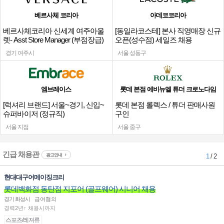
베르사체 코리아
아데코코리아
베르사체코리아 신세계 여주아울
[동일라코스테] 본사 직영매장 신규
렛- Asst Store Manager (부점장급)
오픈(성수점) 세일즈 채용
채용
경기 여주시
서울 성동구
엠브레이스
롯데 본점 에비뉴엘 튜더 크로노다임
[럭셔리 브랜드] 서울~경기, 신입~
롯데 본점 롤렉스 / 튜더 판매사원
슈퍼바이저 (정규직)
구인
서울 지점
서울 중구
긴급 채용관
광고안내
1
/ 2
현대대구어메이징크리
롯데백화점 동탄점 지포어 (골프웨어) 시니어 채용
경기 화성시
급여협의
경력2년↑ 채용시까지
스포츠/레져류