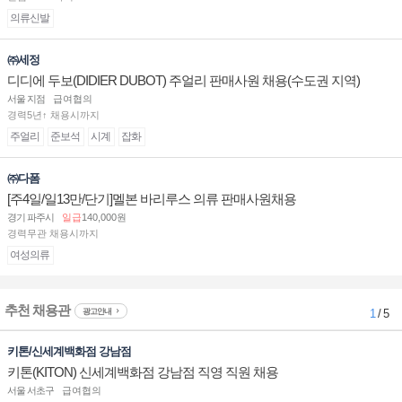
의류신발
㈜세정
디디에 두보(DIDIER DUBOT) 주얼리 판매사원 채용(수도권 지역)
서울 지점
급여협의
경력5년↑ 채용시까지
주얼리
준보석
시계
잡화
㈜다폼
[주4일/일13만/단기]멜본 바리루스 의류 판매사원채용
경기 파주시
일급
140,000원
경력무관 채용시까지
여성의류
추천 채용관
광고안내
1
/ 5
키톤/신세계백화점 강남점
키톤(KITON) 신세계백화점 강남점 직영 직원 채용
서울 서초구
급여협의