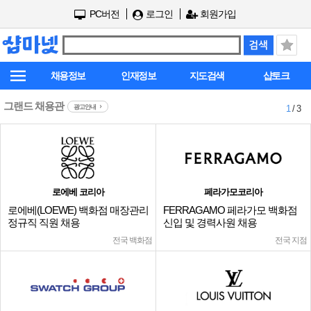
PC버전
로그인
회원가입
채용정보
인재정보
지도검색
샵토크
그랜드 채용관
광고안내
1
/ 3
로에베 코리아
페라가모코리아
로에베(LOEWE) 백화점 매장관리
FERRAGAMO 페라가모 백화점
정규직 직원 채용
신입 및 경력사원 채용
전국 백화점
전국 지점