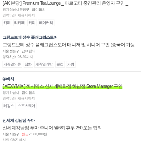
[ AK 분당 ] Premium Tea Lounge _ 아르고티 중간관리 운영자 구인 _
경기 성남시 분당구
급여협의
경력3년↑ 채용시까지
카페
티카페
커피
베이커리
그랭드보떼 성수 플래그쉽스토어
그랭드보떼 성수 플래그쉽스토어 매니저 및 시니어 구인 (중국어 가능
자)
서울 성동구
급여협의
경력3년↑ 08/20까지
캐쥬얼의류
잡화
캐쥬얼가방
볼캡
가방
㈜비치
[ XEXYMIX ] 젝시믹스 신세계백화점 하남점 Store Manager 구인
경기 하남시
급여협의
경력3년↑ 채용시까지
레깅스
스포츠웨어
신세계 강남점 푸마
신세계강남점 푸마 주니어 월6회 휴무 250 또는 협의
서울 서초구
월급
2,500,000원
신입 08/21까지