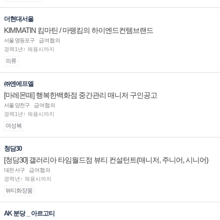
더현대서울
KIMMATIN 킴마틴 / 마뗑킴의 하이엔드컨템브랜드
서울 영등포구
급여협의
경력1년↑ 채용시까지
의류
㈜엔에프엘
[마레몬떼] 행복한백화점 중간관리 매니저 구인공고
서울 양천구
급여협의
경력1년↑ 채용시까지
여성복
청담30
[청담30] 갤러리아 타임월드점 뷰티 컨설턴트(매니저, 주니어, 시니어)
채용
대전 서구
급여협의
경력년↑ 채용시까지
뷰티화장품
AK 분당 _ 아르고티