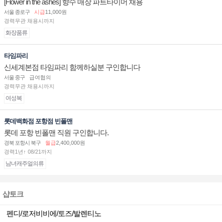
[Flower in the ashes] 향수 매장 파트타이머 채용
서울 종로구
시급
11,000원
경력무관 채용시까지
화장품류
타임파리
신세계본점 타임파리 함께하실분 구인합니다
서울 중구
급여협의
경력무관 채용시까지
여성복
롯데백화점 포항점 빈폴맨
롯데 포항 빈폴맨 직원 구인합니다.
경북 포항시 북구
월급
2,400,000원
경력1년↑ 08/21까지
남녀캐주얼의류
샵토크
펜디/로저비비에/토즈/발렌티노