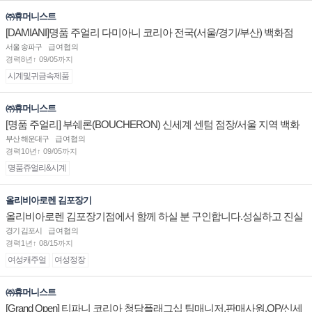
㈜휴머니스트
[DAMIANI]명품 주얼리 다미아니 코리아 전국(서울/경기/부산) 백화점
부점장/판매사원 채용
서울 송파구
급여협의
경력8년↑ 09/05까지
시계및귀금속제품
㈜휴머니스트
[명품 주얼리] 부쉐론(BOUCHERON) 신세계 센텀 점장/서울 지역 백화
점 판매사원 채용
부산 해운대구
급여협의
경력10년↑ 09/05까지
명품쥬얼리&시계
올리비아로렌 김포장기
올리비아로렌 김포장기점에서 함께 하실 분 구인합니다.성실하고 진실
된 마음 하나면 됩니다.
경기 김포시
급여협의
경력1년↑ 08/15까지
여성캐주얼
여성정장
㈜휴머니스트
[Grand Open] 티파니 코리아 청담플래그십 팀매니저,판매사원,OP/신세