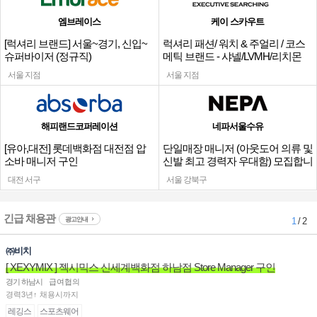
엠브레이스
케이 스카우트
[럭셔리 브랜드] 서울~경기, 신입~
럭셔리 패션/ 워치 & 주얼리 / 코스
슈퍼바이저 (정규직)
메틱 브랜드 - 샤넬/LVMH/리치몬
트/티파니/그라프 외
서울 지점
서울 지점
해피랜드코퍼레이션
네파서울수유
[유아,대전] 롯데백화점 대전점 압
단일매장 매니저 (아웃도어 의류 및
소바 매니저 구인
신발 최고 경력자 우대함) 모집합니
다.
대전 서구
서울 강북구
긴급 채용관
광고안내
1
/ 2
㈜비치
[ XEXYMIX ] 젝시믹스 신세계백화점 하남점 Store Manager 구인
경기 하남시
급여협의
경력3년↑ 채용시까지
레깅스
스포츠웨어