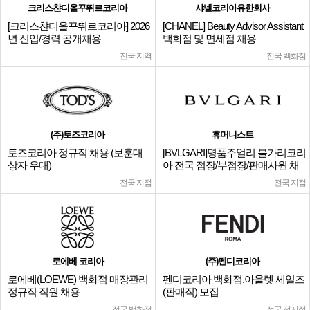
크리스챤디올꾸뛰르코리아
샤넬코리아유한회사
[크리스챤디올꾸뛰르코리아] 2026
[CHANEL] Beauty Advisor Assistant
년 신입/경력 공개채용
백화점 및 면세점 채용
전국 지역
전국 백화점
(주)토즈코리아
휴머니스트
토즈코리아 정규직 채용 (보훈대
[BVLGARI]명품주얼리 불가리코리
상자 우대)
아 전국 점장/부점장/판매사원 채
용
전국 지점
전국 지점
로에베 코리아
(주)펜디코리아
로에베(LOEWE) 백화점 매장관리
펜디코리아 백화점,아울렛 세일즈
정규직 직원 채용
(판매직) 모집
전국 백화점
전국 전지점