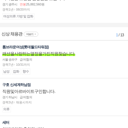
경기 광주시
연봉
25,882,560원
경력1년↑ 08/20까지
여성의류 가방 및 잡화
신상 채용관
더보기
1
/ 13
톰브라운여성(롯데월드타워점)
패션을사랑하는열정을가진직원찾습니다.
서울 송파구
급여협의
경력7년↑ 10/31까지
남성
잡화
향수
구호 신세계하남점
직원및아르바이트구인합니다.
경기 하남시
급여협의
경력3년↑ 채용시까지
의류
세터