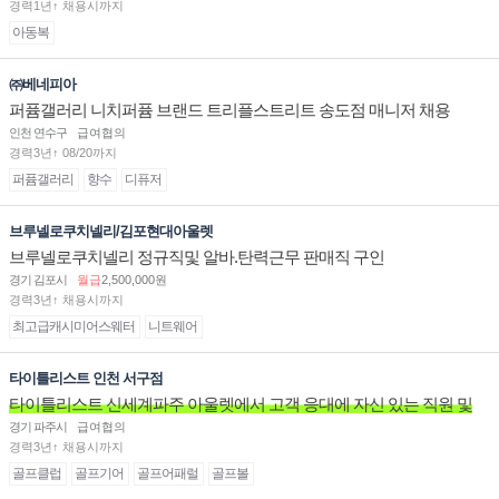
경력1년↑ 채용시까지
아동복
㈜베네피아
퍼퓸갤러리 니치퍼퓸 브랜드 트리플스트리트 송도점 매니저 채용
인천 연수구
급여협의
경력3년↑ 08/20까지
퍼퓸갤러리
향수
디퓨저
브루넬로쿠치넬리/김포현대아울렛
브루넬로쿠치넬리 정규직및 알바.탄력근무 판매직 구인
경기 김포시
월급
2,500,000원
경력3년↑ 채용시까지
최고급캐시미어스웨터
니트웨어
타이틀리스트 인천 서구점
타이틀리스트 신세계파주 아울렛에서 고객 응대에 자신 있는 직원 및
주말 알바 고정 직원분을 구인합니다.
경기 파주시
급여협의
경력3년↑ 채용시까지
골프클럽
골프기어
골프어패럴
골프볼