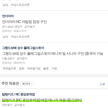
남성
여성스포츠의류
언더아머
언더아머 NC 야탑점 점장 구인
경기 성남시 분당구
급여협의
경력3년↑ 채용시까지
남성
여성스포츠의류
그랭드보떼 성수 플래그쉽스토어
그랭드보떼 성수 플래그쉽스토어 매니저 및 시니어 구인 (중국어 가능
자)
서울 성동구
급여협의
경력3년↑ 08/20까지
캐쥬얼의류
잡화
캐쥬얼가방
볼캡
가방
추천 채용관
광고안내
1
/ 4
탑텐키즈 / NC 중앙로역점
탑텐키즈 [NC 중앙로역점] 매장 매니저 채용 (중간관리)
대전 중구
급여협의