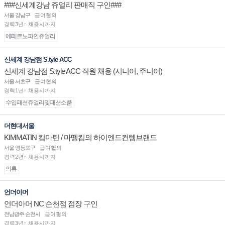
###신세계강남 쥬얼리 판매직 구인###
서울 강남구
급여협의
경력3년↑ 채용시까지
에떼르노파인쥬얼리
신세계 강남점 S.tyle ACC
신세계 강남점 S.tyle ACC 직원 채용 (시니어, 주니어)
서울 서초구
급여협의
경력1년↑ 채용시까지
수입패션쥬얼리및패션소품
더현대서울
KIMMATIN 킴마틴 / 마뗑킴의 하이엔드컨템브랜드
서울 영등포구
급여협의
경력2년↑ 채용시까지
의류
언더아머
언더아머 NC 순천점 점장 구인
전남광주 순천시
급여협의
경력3년↑ 채용시까지