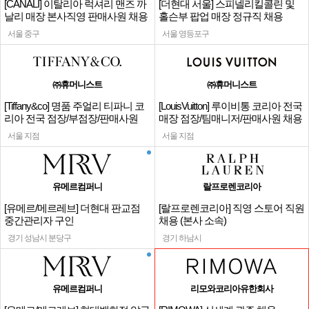
[CANALI] 이탈리아 럭셔리 맨즈 까
[더현대 서울] 스피넬리킬콜린 및
날리 매장 본사직영 판매사원 채용
홀슨부 팝업 매장 정규직 채용
서울 중구
서울 영등포구
㈜휴머니스트
㈜휴머니스트
[Tiffany&co] 명품 주얼리 티파니 코
[LouisVuitton] 루이비통 코리아 전국
리아 전국 점장/부점장/판매사원
매장 점장/팀매니저/판매사원 채용
서울 지점
서울 지점
유메르컴퍼니
랄프로렌코리아
[유메르/메르레브] 더현대 판교점
[랄프로렌코리아] 직영 스토어 직원
중간관리자 구인
채용 (본사 소속)
경기 성남시 분당구
경기 하남시
유메르컴퍼니
리모와코리아유한회사