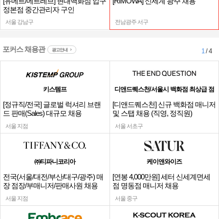
[유메르/메르레브] 현대백화점 압구
[RIMOWA] 신세계 광주 채용
정본점 중간관리자 구인
서울 강남구
전남광주 서구
포커스 채용관
광고안내
1
/ 4
키스템프
디앤드퀘스천/서울시 백화점 최상급 점
[정규직/전국] 글로벌 럭셔리 브랜
[디앤드퀘스천] 신규 백화점 매니저
드 판매(Sales) 대규모 채용
및 스탭 채용 (직영, 정직원)
서울 지점
서울 서초구
㈜티파니코리아
케이앤와이즈
전국(서울/대전/부산/대구/광주) 매
[연봉 4,000만원] 세터 신세계면세
장 점장/부매니저/판매사원 채용
점 명동점 매니저 채용
서울 지점
서울 중구