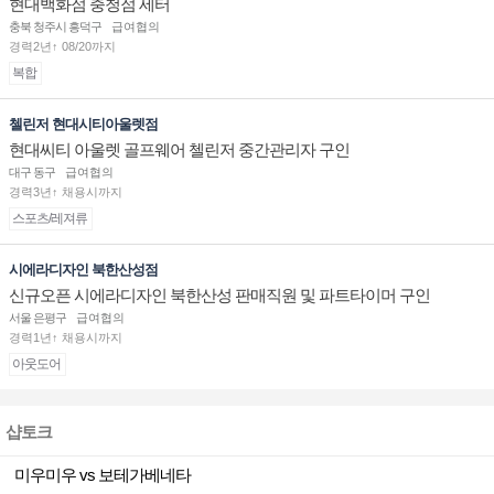
현대백화점 충청점 세터
충북 청주시 흥덕구
급여협의
경력2년↑ 08/20까지
복합
첼린저 현대시티아울렛점
현대씨티 아울렛 골프웨어 첼린저 중간관리자 구인
대구 동구
급여협의
경력3년↑ 채용시까지
스포츠/레져류
시에라디자인 북한산성점
신규오픈 시에라디자인 북한산성 판매직원 및 파트타이머 구인
서울 은평구
급여협의
경력1년↑ 채용시까지
아웃도어
샵토크
미우미우 vs 보테가베네타