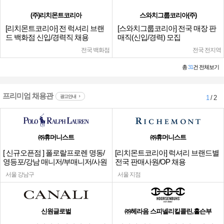
(주)리치몬트코리아
스와치그룹코리아(주)
[리치몬트코리아] 전 럭셔리 브랜
[스와치그룹코리아] 전국 매장 판
드 백화점 신입/경력직 채용
매직(신입/경력) 모집
전국 백화점
전국 전지역
총
31
건 전체보기
프리미엄 채용관
광고안내
1
/ 2
㈜휴머니스트
㈜휴머니스트
[ 신규오픈점 ] 폴로랄프로렌 명동/
[리치몬트코리아] 럭셔리 브랜드별
영등포/강남 매니저/부매니저/사원
전국 판매사원/OP 채용
서울 강남구
서울 지점
신원글로벌
㈜헤라음 스피넬리킬콜린,홀슨부