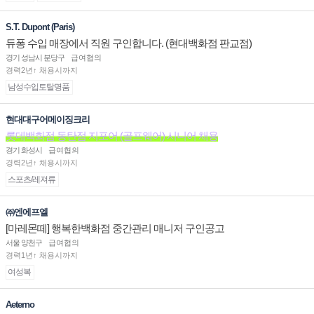
S.T. Dupont (Paris)
듀퐁 수입 매장에서 직원 구인합니다. (현대백화점 판교점)
경기 성남시 분당구
급여협의
경력2년↑ 채용시까지
남성수입토탈명품
현대대구어메이징크리
롯데백화점 동탄점 지포어 (골프웨어) 시니어 채용
경기 화성시
급여협의
경력2년↑ 채용시까지
스포츠/레져류
㈜엔에프엘
[마레몬떼] 행복한백화점 중간관리 매니저 구인공고
서울 양천구
급여협의
경력1년↑ 채용시까지
여성복
Aeterno