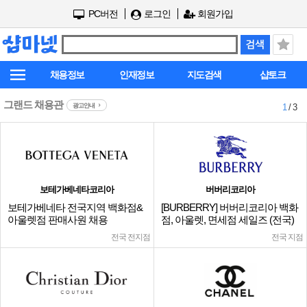
PC버전
로그인
회원가입
채용정보
인재정보
지도검색
샵토크
그랜드 채용관
광고안내
1
/ 3
보테가베네타코리아
버버리코리아
보테가베네타 전국지역 백화점&
[BURBERRY] 버버리코리아 백화
아울렛점 판매사원 채용
점, 아울렛, 면세점 세일즈 (전국)
전국 전지점
전국 지점