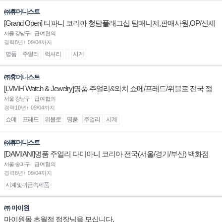
㈜휴머니스트
[Grand Open] 티파니 코리아 청담플래그십 팀매니저,판매사원,OP/신세
계대전 판매사원 채용
서울 강남구
급여협의
경력8년↑ 09/04까지
명품
주얼리
럭셔리
시계
㈜휴머니스트
[LVMH Watch & Jewelry]명품 주얼리&와치 쇼메/프레드/위블로 전국 점
장/부점장/판매사원 채용
서울 강남구
급여협의
경력10년↑ 09/04까지
쇼메
프레드
위블로
명품
주얼리
시계
㈜휴머니스트
[DAMIANI]명품 주얼리 다미아니 코리아 전국(서울/경기/부산) 백화점
부점장/판매사원 채용
서울 송파구
급여협의
경력8년↑ 09/04까지
시계및귀금속제품
㈜ 마이원
마이원몰 초월점 점장님을 모십니다.