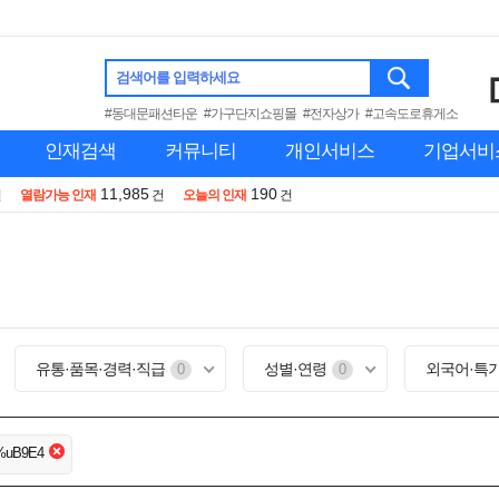
검색어를 입력하세요
#동대문패션타운
#가구단지쇼핑몰
#전자상가
#고속도로휴게소
인재검색
커뮤니티
개인서비스
기업서비
11,985
190
건
열람가능 인재
건
오늘의 인재
건
유통·품목·경력·직급
성별·연령
외국어·특
0
0
%uB9E4