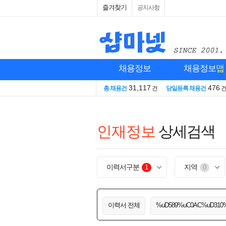
즐겨찾기
공지사항
채용정보
채용정보
맵
31,117
476
총 채용건
건
당일등록 채용건
인재정보
상세검색
이력서구분
지역
1
0
이력서 전체
%uD589%uC0AC%uD310