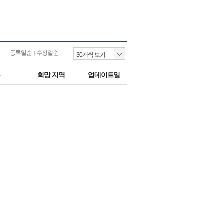
등록일순
수정일순
목
희망 지역
업데이트일