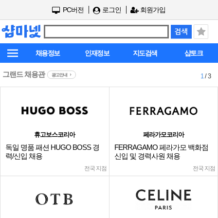
PC버전
로그인
회원가입
채용정보
인재정보
지도검색
샵토크
그랜드 채용관
광고안내
1
/ 3
휴고보스코리아
페라가모코리아
독일 명품 패션 HUGO BOSS 경
FERRAGAMO 페라가모 백화점
력/신입 채용
신입 및 경력사원 채용
전국 지점
전국 지점