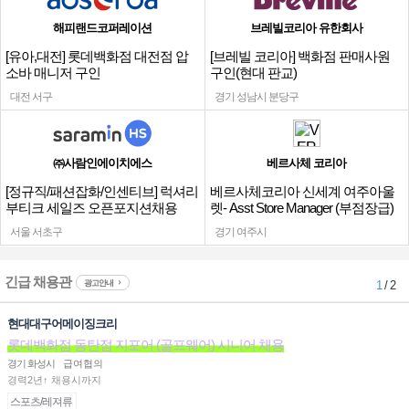
해피랜드코퍼레이션
브레빌코리아 유한회사
[유아,대전] 롯데백화점 대전점 압
[브레빌 코리아] 백화점 판매사원
소바 매니저 구인
구인(현대 판교)
대전 서구
경기 성남시 분당구
㈜사람인에이치에스
베르사체 코리아
[정규직/패션잡화/인센티브] 럭셔리
베르사체코리아 신세계 여주아울
부티크 세일즈 오픈포지션채용
렛- Asst Store Manager (부점장급)
채용
서울 서초구
경기 여주시
긴급 채용관
광고안내
1
/ 2
현대대구어메이징크리
롯데백화점 동탄점 지포어 (골프웨어) 시니어 채용
경기 화성시
급여협의
경력2년↑ 채용시까지
스포츠/레져류