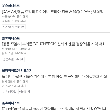
㈜휴머니스트
[DAMIANI]명품 주얼리 다미아니 코리아 전국(서울/경기/부산) 백화점
부점장/판매사원 채용
서울 송파구
급여협의
경력8년↑ 09/05까지
시계및귀금속제품
㈜휴머니스트
[명품 주얼리] 부쉐론(BOUCHERON) 신세계 센텀 점장/서울 지역 백화
점 판매사원 채용
부산 해운대구
급여협의
경력10년↑ 09/05까지
명품쥬얼리&시계
올리비아로렌 김포장기
올리비아로렌 김포장기점에서 함께 하실 분 구인합니다.성실하고 진실
된 마음 하나면 됩니다.
경기 김포시
급여협의
경력1년↑ 08/15까지
여성캐주얼
여성정장
㈜휴머니스트
[Grand Open] 티파니 코리아 청담플래그십 팀매니저,판매사원,OP/신세