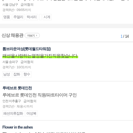
계대전 판매사원 채용
서울 강남구
급여협의
경력8년↑ 09/05까지
명품
주얼리
럭셔리
시계
신상 채용관
더보기
1
/ 14
톰브라운여성(롯데월드타워점)
패션을사랑하는열정을가진직원찾습니다.
서울 송파구
급여협의
경력7년↑ 10/31까지
남성
잡화
향수
루에브르 롯데인천
루에브르 롯데인천 직원/파트타이머 구인
인천 미추홀구
급여협의
경력2년↑ 채용시까지
패션의류잡화
여성복
Flower in the ashes