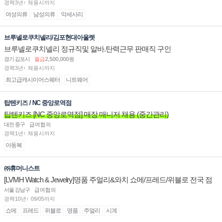
경력3년↑ 채용시까지
여성의류
남성의류
악세사리
브루넬로쿠치넬리/김포현대아울렛
브루넬로쿠치넬리 정규직및 알바.탄력근무 판매직 구인
경기 김포시
월급
2,500,000원
경력3년↑ 채용시까지
최고급캐시미어스웨터
니트웨어
탑텐키즈 / NC 중앙로역점
탑텐키즈 [NC 중앙로역점] 매장 매니저 채용 (중간관리)
대전 중구
급여협의
경력1년↑ 채용시까지
아동복
㈜휴머니스트
[LVMH Watch & Jewelry]명품 주얼리&와치 쇼메/프레드/위블로 전국 점
장/부점장/판매사원 채용
서울 강남구
급여협의
경력10년↑ 09/05까지
쇼메
프레드
위블로
명품
주얼리
시계