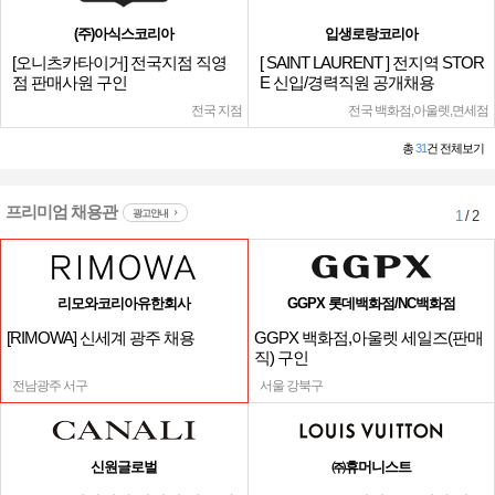
(주)아식스코리아
입생로랑코리아
[오니츠카타이거] 전국지점 직영
[ SAINT LAURENT ] 전지역 STOR
점 판매사원 구인
E 신입/경력직원 공개채용
전국 지점
전국 백화점,아울렛,면세점
총
31
건 전체보기
프리미엄 채용관
광고안내
1
/ 2
리모와코리아유한회사
GGPX 롯데백화점/NC백화점
[RIMOWA] 신세계 광주 채용
GGPX 백화점,아울렛 세일즈(판매
직) 구인
전남광주 서구
서울 강북구
신원글로벌
㈜휴머니스트