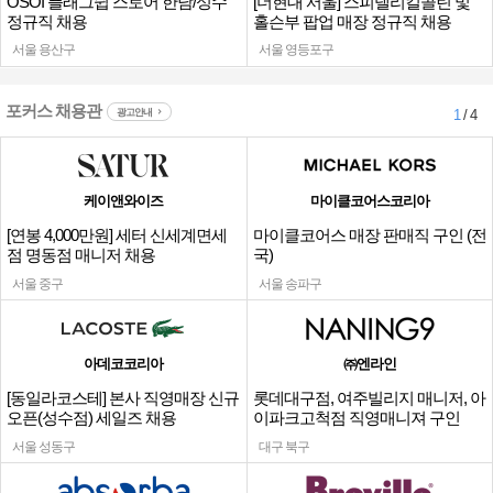
OSOI 플래그쉽 스토어 한남/성수
[더현대 서울] 스피넬리킬콜린 및
정규직 채용
홀슨부 팝업 매장 정규직 채용
서울 용산구
서울 영등포구
포커스 채용관
광고안내
1
/ 4
케이앤와이즈
마이클코어스코리아
[연봉 4,000만원] 세터 신세계면세
마이클코어스 매장 판매직 구인 (전
점 명동점 매니저 채용
국)
서울 중구
서울 송파구
아데코코리아
㈜엔라인
[동일라코스테] 본사 직영매장 신규
롯데대구점, 여주빌리지 매니저, 아
오픈(성수점) 세일즈 채용
이파크고척점 직영매니져 구인
서울 성동구
대구 북구