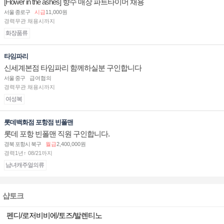
[Flower in the ashes] 향수 매장 파트타이머 채용
서울 종로구
시급
11,000원
경력무관 채용시까지
화장품류
타임파리
신세계본점 타임파리 함께하실분 구인합니다
서울 중구
급여협의
경력무관 채용시까지
여성복
롯데백화점 포항점 빈폴맨
롯데 포항 빈폴맨 직원 구인합니다.
경북 포항시 북구
월급
2,400,000원
경력1년↑ 08/21까지
남녀캐주얼의류
샵토크
펜디/로저비비에/토즈/발렌티노