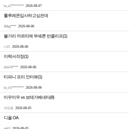
ka_n27********
2026-08-07
룰루레몬입사하고싶은데
dbtlag****
2026-08-06
불가리 까르띠에 부쉐론 반클리프(1)
나리
2026-08-06
이력서걱정(1)
dodo34****
2026-08-06
티파니 프리 인터뷰(1)
ka_n31********
2026-08-06
미우미우 vs 보테가베네타(8)
자모옹
2026-08-05
디올 OA
ejzkQ
2026-08-05