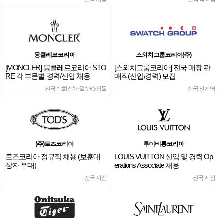
몽클레르코리아
스와치그룹코리아(주)
[MONCLER] 몽클레르코리아 STO
[스와치그룹코리아] 전국 매장 판
RE 각 부문별 경력/신입 채용
매직(신입/경력) 모집
전국 백화점/아울렛/쇼핑몰
전국 전지역
(주)토즈코리아
루이비통코리아
토즈코리아 정규직 채용 (보훈대
LOUIS VUITTON 신입 및 경력 Op
상자 우대)
erations Associate 채용
전국 지점
전국 지점