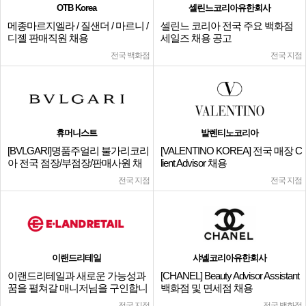
OTB Korea
셀린느코리아유한회사
메종마르지엘라 / 질샌더 / 마르니 /
셀린느 코리아 전국 주요 백화점
디젤 판매직원 채용
세일즈 채용 공고
전국 백화점
전국 지점
휴머니스트
발렌티노코리아
[BVLGARI]명품주얼리 불가리코리
[VALENTINO KOREA] 전국 매장 C
아 전국 점장/부점장/판매사원 채
lient Advisor 채용
용
전국 지점
전국 지점
이랜드리테일
샤넬코리아유한회사
이랜드리테일과 새로운 가능성과
[CHANEL] Beauty Advisor Assistant
꿈을 펼쳐갈 매니저님을 구인합니
백화점 및 면세점 채용
다.
전국 지점
전국 백화점