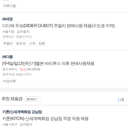
의류신발
㈜세정
디디에 두보(DIDIER DUBOT) 주얼리 판매사원 채용(수도권 지역)
서울 지점
급여협의
경력5년↑ 채용시까지
주얼리
준보석
시계
잡화
㈜다폼
[주4일/일13만/단기]멜본 바리루스 의류 판매사원채용
경기 파주시
일급
140,000원
경력무관 채용시까지
여성의류
추천 채용관
광고안내
1
/ 5
키톤/신세계백화점 강남점
키톤(KITON) 신세계백화점 강남점 직영 직원 채용
서울 서초구
급여협의