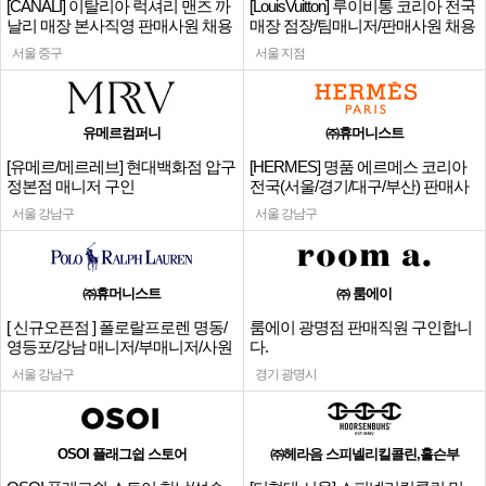
[CANALI] 이탈리아 럭셔리 맨즈 까
[LouisVuitton] 루이비통 코리아 전국
날리 매장 본사직영 판매사원 채용
매장 점장/팀매니저/판매사원 채용
서울 중구
서울 지점
유메르컴퍼니
㈜휴머니스트
[유메르/메르레브] 현대백화점 압구
[HERMES] 명품 에르메스 코리아
정본점 매니저 구인
전국(서울/경기/대구/부산) 판매사
원
서울 강남구
서울 강남구
㈜휴머니스트
㈜ 룸에이
[ 신규오픈점 ] 폴로랄프로렌 명동/
룸에이 광명점 판매직원 구인합니
영등포/강남 매니저/부매니저/사원
다.
서울 강남구
경기 광명시
OSOI 플래그쉽 스토어
㈜헤라음 스피넬리킬콜린,홀슨부