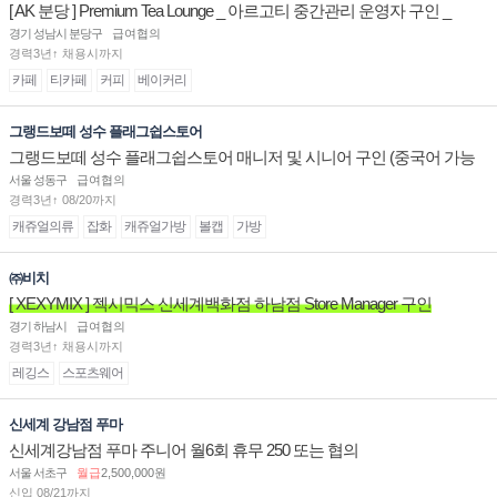
[ AK 분당 ] Premium Tea Lounge _ 아르고티 중간관리 운영자 구인 _
경기 성남시 분당구
급여협의
경력3년↑ 채용시까지
카페
티카페
커피
베이커리
그랭드보떼 성수 플래그쉽스토어
그랭드보떼 성수 플래그쉽스토어 매니저 및 시니어 구인 (중국어 가능
자)
서울 성동구
급여협의
경력3년↑ 08/20까지
캐쥬얼의류
잡화
캐쥬얼가방
볼캡
가방
㈜비치
[ XEXYMIX ] 젝시믹스 신세계백화점 하남점 Store Manager 구인
경기 하남시
급여협의
경력3년↑ 채용시까지
레깅스
스포츠웨어
신세계 강남점 푸마
신세계강남점 푸마 주니어 월6회 휴무 250 또는 협의
서울 서초구
월급
2,500,000원
신입 08/21까지