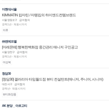
더현대서울
KIMMATIN 킴마틴 / 마뗑킴의 하이엔드컨템브랜드
서울 영등포구
급여협의
경력1년↑ 채용시까지
의류
㈜엔에프엘
[마레몬떼] 행복한백화점 중간관리 매니저 구인공고
서울 양천구
급여협의
경력1년↑ 채용시까지
여성복
청담30
[청담30] 갤러리아 타임월드점 뷰티 컨설턴트(매니저, 주니어, 시니어)
채용
대전 서구
급여협의
경력년↑ 채용시까지
뷰티화장품
AK 분당 _ 아르고티