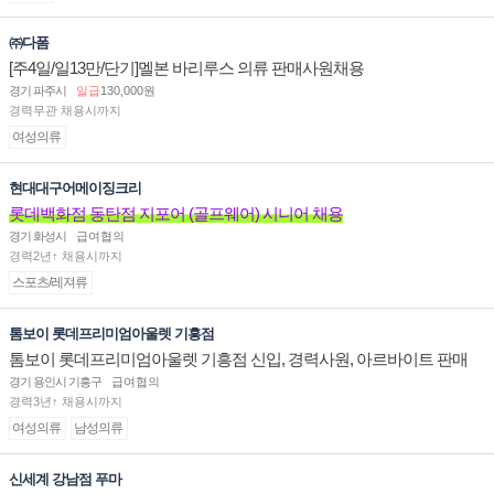
㈜다폼
[주4일/일13만/단기]멜본 바리루스 의류 판매사원채용
경기 파주시
일급
130,000원
경력무관 채용시까지
여성의류
현대대구어메이징크리
롯데백화점 동탄점 지포어 (골프웨어) 시니어 채용
경기 화성시
급여협의
경력2년↑ 채용시까지
스포츠/레져류
톰보이 롯데프리미엄아울렛 기흥점
톰보이 롯데프리미엄아울렛 기흥점 신입, 경력사원, 아르바이트 판매
직 구인합니다.
경기 용인시 기흥구
급여협의
경력3년↑ 채용시까지
여성의류
남성의류
신세계 강남점 푸마