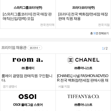
스와치그룹코리아(주)
프라다코리아(주)
[스와치그룹코리아] 전국 매장 판
[프라다] 전국 백화점/면세점 매장
매직(신입/경력) 모집
판매 직원 채용
전국 전지역
전국 지점
총
32
건 전체보기
프리미엄 채용관
광고안내
1
/ 2
㈜ 룸에이
㈜휴머니스트
룸에이 광명점 판매직원 구인합니
[CHANEL] 샤넬 FASHION ADVISO
다.
R 전국 백화점/면세점 판매사원 채
용
경기 광명시
서울 지점
OSOI 플래그쉽 스토어
㈜휴머니스트