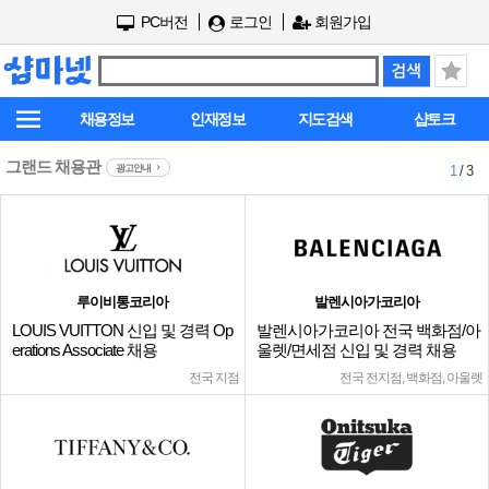
PC버전
로그인
회원가입
채용정보
인재정보
지도검색
샵토크
그랜드 채용관
광고안내
1
/ 3
루이비통코리아
발렌시아가코리아
LOUIS VUITTON 신입 및 경력 Op
발렌시아가코리아 전국 백화점/아
erations Associate 채용
울렛/면세점 신입 및 경력 채용
전국 지점
전국 전지점, 백화점, 아울렛