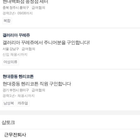
현대백화점 충청점 세터
충북 청주시 흥덕구
급여협의
경력2년↑ 09/08까지
복합
갤러리아 꾸레쥬
갤러리아 꾸레쥬에서 주니어분을 구인합니다!
서울 강남구
급여협의
신입 채용시까지
여성의류
현대중동 헨리코튼
현대중동 헨리코튼 직원 구인합니다
경기 부천시 원미구
급여협의
경력1년↑ 채용시까지
남성복
캐쥬얼
샵토크
근무전퇴사