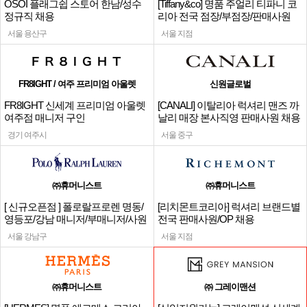
OSOI 플래그쉽 스토어 한남/성수
[Tiffany&co] 명품 주얼리 티파니 코
정규직 채용
리아 전국 점장/부점장/판매사원
서울 용산구
서울 지점
FR8IGHT / 여주 프리미엄 아울렛
신원글로벌
FR8IGHT 신세계 프리미엄 아울렛
[CANALI] 이탈리아 럭셔리 맨즈 까
여주점 매니저 구인
날리 매장 본사직영 판매사원 채용
경기 여주시
서울 중구
㈜휴머니스트
㈜휴머니스트
[ 신규오픈점 ] 폴로랄프로렌 명동/
[리치몬트코리아] 럭셔리 브랜드별
영등포/강남 매니저/부매니저/사원
전국 판매사원/OP 채용
서울 강남구
서울 지점
㈜휴머니스트
㈜ 그레이맨션