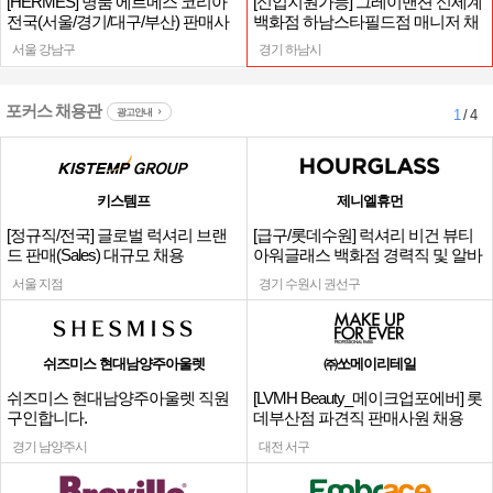
[HERMES] 명품 에르메스 코리아
[신입지원가능] 그레이맨션 신세계
전국(서울/경기/대구/부산) 판매사
백화점 하남스타필드점 매니저 채
원
용
서울 강남구
경기 하남시
포커스 채용관
광고안내
1
/ 4
키스템프
제니엘휴먼
[정규직/전국] 글로벌 럭셔리 브랜
[급구/롯데수원] 럭셔리 비건 뷰티
드 판매(Sales) 대규모 채용
아워글래스 백화점 경력직 및 알바
채용
서울 지점
경기 수원시 권선구
쉬즈미스 현대남양주아울렛
㈜쏘메이리테일
쉬즈미스 현대남양주아울렛 직원
[LVMH Beauty_메이크업포에버] 롯
구인합니다.
데부산점 파견직 판매사원 채용
경기 남양주시
대전 서구