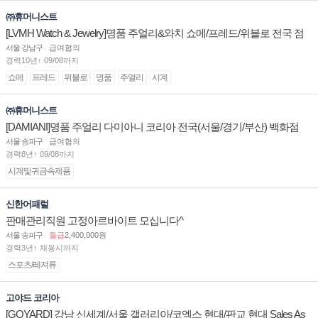
㈜휴머니스트
[LVMH Watch & Jewelry]명품 주얼리&와치 쇼메/프레드/위블로 전국 점
장/부점장/판매사원 채용
서울 강남구
급여협의
경력10년↑ 09/08까지
쇼메
프레드
위블로
명품
주얼리
시계
㈜휴머니스트
[DAMIANI]명품 주얼리 다미아니 코리아 전국(서울/경기/부산) 백화점
부점장/판매사원 채용
서울 송파구
급여협의
경력8년↑ 09/08까지
시계및귀금속제품
신한어패럴
판매관리직원 고정아르바이트 모십니다^
서울 송파구
월급
2,400,000원
경력3년↑ 채용시까지
스포츠/레져류
고야드 코리아
[GOYARD] 강남 신세계/서울 갤러리아/코엑스 현대/판교 현대 Sales As