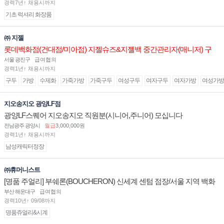
경력7년↑ 채용시까지
기초 럭셔리 화장품
㈜ 지젤
롯데백화점(건대점/미아점) 지젤슈즈&지젤백 중간관리자(매니저) 구
인합니다
서울 광진구
급여협의
경력1년↑ 채용시까지
구두
가방
수제화
가죽가방
가죽구두
여성구두
여자구두
여자가방
여성가방
지오송지오 광양LF점
광양LF스퀘어 지오송지오 직원분(시니어,주니어) 모십니다
전남광주 광양시
월급
3,000,000원
경력1년↑ 채용시까지
남성캐릭터정장
㈜휴머니스트
[명품 주얼리] 부쉐론(BOUCHERON) 신세계 센텀 점장/서울 지역 백화
점 판매사원 채용
부산 해운대구
급여협의
경력10년↑ 09/08까지
명품쥬얼리&시계