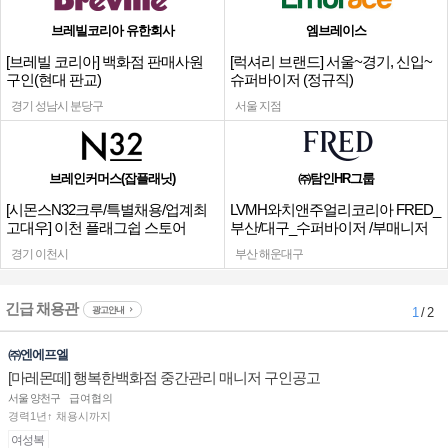
브레빌코리아 유한회사
엠브레이스
[브레빌 코리아] 백화점 판매사원
[럭셔리 브랜드] 서울~경기, 신입~
구인(현대 판교)
슈퍼바이저 (정규직)
경기 성남시 분당구
서울 지점
브레인커머스(잡플래닛)
㈜탐인HR그룹
[시몬스N32크루/특별채용/업계최
LVMH와치앤주얼리코리아 FRED_
고대우] 이천 플래그쉽 스토어
부산/대구_수퍼바이저 /부매니저
채용
경기 이천시
부산 해운대구
긴급 채용관
광고안내
1
/ 2
㈜엔에프엘
[마레몬떼] 행복한백화점 중간관리 매니저 구인공고
서울 양천구
급여협의
경력1년↑ 채용시까지
여성복