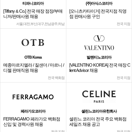
티파니코리아
(주)아식스코리아
[Tiffany & Co.] 전국 매장 점장/부매
[오니츠카타이거] 전국지점 직영
니저/판매사원 채용
점 판매사원 구인
서울,대전,부산,대구,전남광주,하남
전국 지점
OTB Korea
발렌티노코리아
메종마르지엘라 / 질샌더 / 마르니 /
[VALENTINO KOREA] 전국 매장 C
디젤 판매직원 채용
lient Advisor 채용
전국 백화점
전국 지점
페라가모코리아
셀린느코리아유한회사
FERRAGAMO 페라가모 백화점
셀린느 코리아 전국 주요 백화점
신입 및 경력사원 채용
세일즈 채용 공고
전국 지점
전국 지점