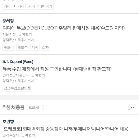
카페
티카페
커피
베이커리
㈜세정
디디에 두보(DIDIER DUBOT) 주얼리 판매사원 채용(수도권 지역)
서울 지점
급여협의
경력5년↑ 채용시까지
주얼리
준보석
시계
잡화
S.T. Dupont (Paris)
듀퐁 수입 매장에서 직원 구인합니다. (현대백화점 판교점)
경기 성남시 분당구
급여협의
경력2년↑ 채용시까지
남성수입토탈명품
추천 채용관
광고안내
1
/ 4
호란향
[오레코코] 현대백화점 중동점 매니저/부매니저/시니어/주니어 채용
경기 부천시
급여협의