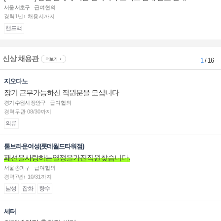
sociate 채용
서울 서초구
급여협의
경력1년↑ 채용시까지
핸드백
신상 채용관
더보기
1
/ 16
지오다노
장기 근무가능하신 직원분을 모십니다
경기 수원시 장안구
급여협의
경력무관 08/30까지
의류
톰브라운여성(롯데월드타워점)
패션을사랑하는열정을가진직원찾습니다.
서울 송파구
급여협의
경력7년↑ 10/31까지
남성
잡화
향수
세터