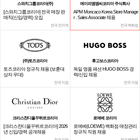
스와치그룹코리아(주)
에이피엠엠씨코리아 주식회사
[스와치그룹코리아] 전국 매장 판
APM Moncaco Korea Store Manage
매직(신입/경력) 모집
r . Sales Associate 채용
전국 전지역
전국 백화점
(주)토즈코리아
휴고보스코리아
토즈코리아 정규직 채용 (보훈대
독일 명품 패션 HUGO BOSS 경
상자 우대)
력/신입 채용
전국 지점
전국 지점
크리스챤디올꾸뛰르코리아
로에베 코리아
[크리스챤디올꾸뛰르코리아] 2026
로에베(LOEWE) 백화점 매장관리
년 신입/경력 공개채용
정규직 직원 채용
전국 지역
전국 백화점