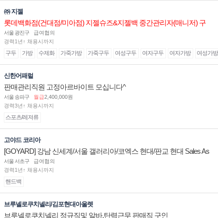
㈜ 지젤
롯데백화점(건대점/미아점) 지젤슈즈&지젤백 중간관리자(매니저) 구
인합니다
서울 광진구
급여협의
경력1년↑ 채용시까지
구두
가방
수제화
가죽가방
가죽구두
여성구두
여자구두
여자가방
여성가방
신한어패럴
판매관리직원 고정아르바이트 모십니다^
서울 송파구
월급
2,400,000원
경력3년↑ 채용시까지
스포츠/레져류
고야드 코리아
[GOYARD] 강남 신세계/서울 갤러리아/코엑스 현대/판교 현대 Sales As
sociate 채용
서울 서초구
급여협의
경력1년↑ 채용시까지
핸드백
브루넬로쿠치넬리/김포현대아울렛
브루넬로쿠치넬리 정규직및 알바.탄력근무 판매직 구인