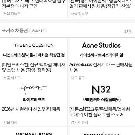
[유메르/메르레브] 현대백화점 압구
[전국] 명보아이엔씨 - 명품시계/주
정본점 매니저 구인
얼리 판매사원 채용 (정규직-신입/
경력)
서울 강남구
서울 강남구
포커스 채용관
광고안내
1
/ 4
디앤드퀘스천/서울시 백화점 최상급 점
케이앤씨파트너스에이치알
[디앤드퀘스천] 신규 백화점 매니저
Acne Studios 신세계 대구 판매사원
및 스탭 채용 (직영, 정직원)
채용
서울 서초구
대구 동구
라이프레코드
브레인커머스(잡플래닛)
2026년 시현하다 신입/경력 채용
[시몬스N32크루/특별채용/업계최
고대우] 이천 플래그쉽 스토어
서울 지점
경기 이천시