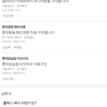
갤러리아 꾸레쥬에서 주니어분을 구인합니다!
서울 강남구
급여협의
신입 채용시까지
여성의류
현대중동 헨리코튼
현대중동 헨리코튼 직원 구인합니다
경기 부천시 원미구
급여협의
경력1년↑ 채용시까지
남성복
캐쥬얼
롯데잠실점 바오바오
롯데잠실점 바오바오 직원구인
서울 송파구
급여협의
경력1년↑ 09/08까지
여성가방
샵토크
롤렉스 복지 어떤가요?