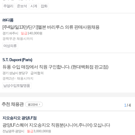
주얼리
준보석
시계
잡화
㈜다폼
[주4일/일13만/단기]멜본 바리루스 의류 판매사원채용
경기 파주시
일급
140,000원
경력무관 채용시까지
여성의류
S.T. Dupont (Paris)
듀퐁 수입 매장에서 직원 구인합니다. (현대백화점 판교점)
경기 성남시 분당구
급여협의
경력2년↑ 채용시까지
남성수입토탈명품
추천 채용관
광고안내
1
/ 4
지오송지오 광양LF점
광양LF스퀘어 지오송지오 직원분(시니어,주니어) 모십니다
전남광주 광양시
월급
3,000,000원