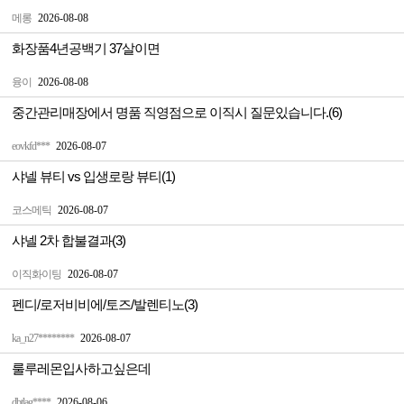
메롱
2026-08-08
화장품4년공백기 37살이면
융이
2026-08-08
중간관리매장에서 명품 직영점으로 이직시 질문있습니다.(6)
eovkfd***
2026-08-07
샤넬 뷰티 vs 입생로랑 뷰티(1)
코스메틱
2026-08-07
샤넬 2차 합불결과(3)
이직화이팅
2026-08-07
펜디/로저비비에/토즈/발렌티노(3)
ka_n27********
2026-08-07
룰루레몬입사하고싶은데
dbtlag****
2026-08-06