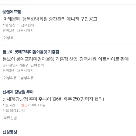
㈜엔에프엘
[마레몬떼] 행복한백화점 중간관리 매니저 구인공고
서울 양천구
급여협의
경력1년↑ 채용시까지
여성복
톰보이 롯데프리미엄아울렛 기흥점
톰보이 롯데프리미엄아울렛 기흥점 신입, 경력사원, 아르바이트 판매
직 구인합니다.
경기 용인시 기흥구
급여협의
경력3년↑ 채용시까지
여성의류
남성의류
신세계 강남점 푸마
신세계강남점 푸마 주니어 월6회 휴무 250(경력자 협의)
서울 서초구
월급
2,500,000원
신입 08/21까지
의류신발
신성통상