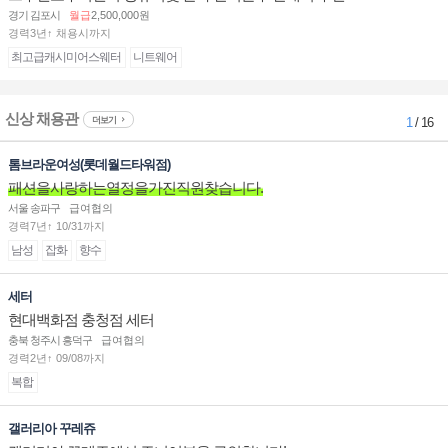
경기 김포시
월급
2,500,000원
경력3년↑ 채용시까지
최고급캐시미어스웨터
니트웨어
신상 채용관
더보기
1
/ 16
톰브라운여성(롯데월드타워점)
패션을사랑하는열정을가진직원찾습니다.
서울 송파구
급여협의
경력7년↑ 10/31까지
남성
잡화
향수
세터
현대백화점 충청점 세터
충북 청주시 흥덕구
급여협의
경력2년↑ 09/08까지
복합
갤러리아 꾸레쥬