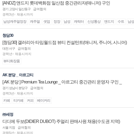
[ANDZ] 앤드지 롯데백화점 일산점 중간관리자(매니저) 구인
경기 고양시 일산동구
급여협의
경력3년↑ 채용시까지
남성캐주얼정장
캐주얼
셋업
정장
남성
캐릭터
신성통상
앤드지
수트
남
청담30
[청담30] 갤러리아 타임월드점 뷰티 컨설턴트(매니저, 주니어, 시니어)
채용
대전 서구
급여협의
경력년↑ 채용시까지
뷰티화장품
AK 분당 _ 아르고티
[ AK 분당 ] Premium Tea Lounge _ 아르고티 중간관리 운영자 구인 _
경기 성남시 분당구
급여협의
경력3년↑ 채용시까지
카페
티카페
커피
베이커리
㈜세정
디디에 두보(DIDIER DUBOT) 주얼리 판매사원 채용(수도권 지역)
서울 지점
급여협의
경력5년↑ 채용시까지