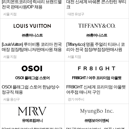
[리치몬트코리아] 럭셔리 브랜드별
대전 신세계 바쉐론 콘스탄틴 부티
전국 판매사원/OP 채용
크
서울 지점
대전 유성구
㈜휴머니스트
㈜휴머니스트
[LouisVuitton] 루이비통 코리아 전국
[Tiffany&co] 명품 주얼리 티파니 코
매장 점장/팀매니저/판매사원 채용
리아 전국 점장/부점장/판매사원
서울 지점
서울 지점
OSOI 플래그쉽 스토어
FR8IGHT / 여주 프리미엄 아울렛
OSOI 플래그쉽 스토어 한남/성수
FR8IGHT 신세계 프리미엄 아울렛
정규직 채용
여주점 매니저 구인
서울 용산구
경기 여주시
유메르컴퍼니
㈜명보아이엔씨