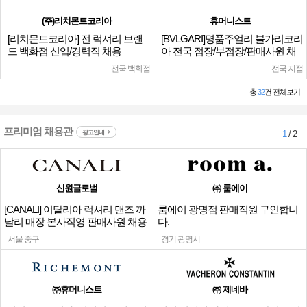
(주)리치몬트코리아
휴머니스트
[리치몬트코리아] 전 럭셔리 브랜
[BVLGARI]명품주얼리 불가리코리
드 백화점 신입/경력직 채용
아 전국 점장/부점장/판매사원 채
용
전국 백화점
전국 지점
총
32
건 전체보기
프리미엄 채용관
광고안내
1
/ 2
신원글로벌
㈜ 룸에이
[CANALI] 이탈리아 럭셔리 맨즈 까
룸에이 광명점 판매직원 구인합니
날리 매장 본사직영 판매사원 채용
다.
서울 중구
경기 광명시
㈜휴머니스트
㈜ 제네바