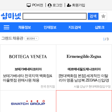
PC버전
로그인
회원가입
채용정보
인재정보
지도검색
샵토크
그랜드 채용관
광고안내
1
/ 3
보테가베네타코리아
에르메네질도제냐코리아
보테가베네타 전국지역 백화점&
[현대백화점 본점] 세계적인 이탈
아울렛점 판매사원 채용
리아 명품 남성복 ZEGNA 신입/경
력
전국 전지점
서울 강남구 현대백화점압구정