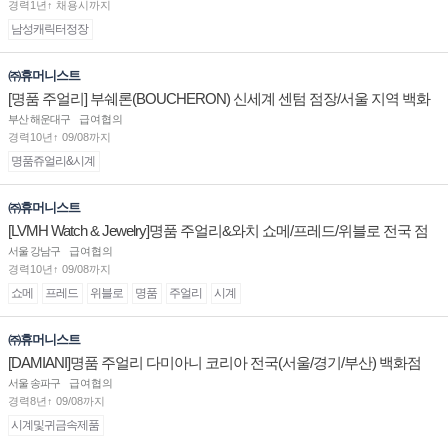
경력1년↑ 채용시까지
남성캐릭터정장
㈜휴머니스트
[명품 주얼리] 부쉐론(BOUCHERON) 신세계 센텀 점장/서울 지역 백화
점 판매사원 채용
부산 해운대구
급여협의
경력10년↑ 09/08까지
명품쥬얼리&시계
㈜휴머니스트
[LVMH Watch & Jewelry]명품 주얼리&와치 쇼메/프레드/위블로 전국 점
장/부점장/판매사원 채용
서울 강남구
급여협의
경력10년↑ 09/08까지
쇼메
프레드
위블로
명품
주얼리
시계
㈜휴머니스트
[DAMIANI]명품 주얼리 다미아니 코리아 전국(서울/경기/부산) 백화점
부점장/판매사원 채용
서울 송파구
급여협의
경력8년↑ 09/08까지
시계및귀금속제품