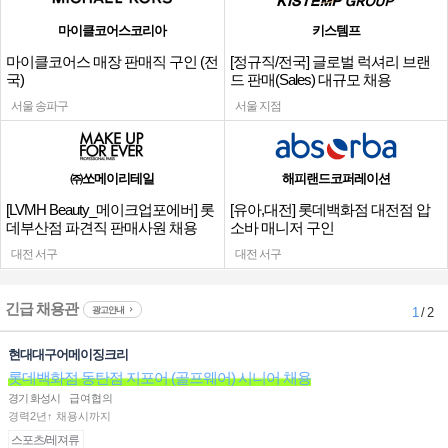
마이클코어스코리아
키스템프
마이클코어스 매장 판매직 구인 (전
[정규직/전국] 글로벌 럭셔리 브랜
국)
드 판매(Sales) 대규모 채용
서울 송파구
서울 지점
㈜쏘메이리테일
해피랜드코퍼레이션
[LVMH Beauty_메이크업포에버] 롯
[유아,대전] 롯데백화점 대전점 압
데부산점 파견직 판매사원 채용
소바 매니저 구인
대전 서구
대전 서구
긴급 채용관
광고안내
1
/ 2
현대대구어메이징크리
롯데백화점 동탄점 지포어 (골프웨어) 시니어 채용
경기 화성시
급여협의
경력2년↑ 채용시까지
스포츠/레져류