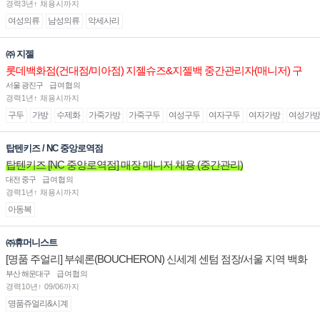
경력3년↑ 채용시까지
여성의류
남성의류
악세사리
㈜ 지젤
롯데백화점(건대점/미아점) 지젤슈즈&지젤백 중간관리자(매니저) 구
인합니다
서울 광진구
급여협의
경력1년↑ 채용시까지
구두
가방
수제화
가죽가방
가죽구두
여성구두
여자구두
여자가방
여성가방
탑텐키즈 / NC 중앙로역점
탑텐키즈 [NC 중앙로역점] 매장 매니저 채용 (중간관리)
대전 중구
급여협의
경력1년↑ 채용시까지
아동복
㈜휴머니스트
[명품 주얼리] 부쉐론(BOUCHERON) 신세계 센텀 점장/서울 지역 백화
점 판매사원 채용
부산 해운대구
급여협의
경력10년↑ 09/06까지
명품쥬얼리&시계