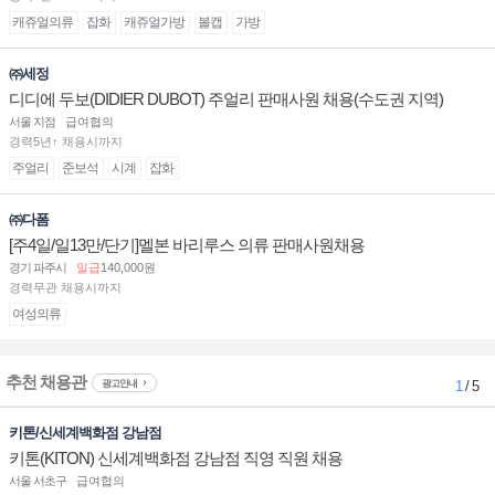
캐쥬얼의류
잡화
캐쥬얼가방
볼캡
가방
㈜세정
디디에 두보(DIDIER DUBOT) 주얼리 판매사원 채용(수도권 지역)
서울 지점
급여협의
경력5년↑ 채용시까지
주얼리
준보석
시계
잡화
㈜다폼
[주4일/일13만/단기]멜본 바리루스 의류 판매사원채용
경기 파주시
일급
140,000원
경력무관 채용시까지
여성의류
추천 채용관
광고안내
1
/ 5
키톤/신세계백화점 강남점
키톤(KITON) 신세계백화점 강남점 직영 직원 채용
서울 서초구
급여협의