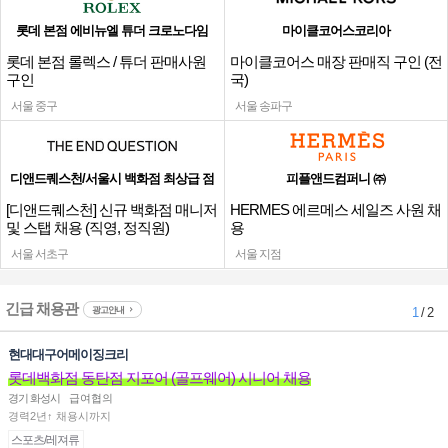
롯데 본점 에비뉴엘 튜더 크로노다임
마이클코어스코리아
롯데 본점 롤렉스 / 튜더 판매사원
마이클코어스 매장 판매직 구인 (전
구인
국)
서울 중구
서울 송파구
디앤드퀘스천/서울시 백화점 최상급 점
피플앤드컴퍼니 ㈜
[디앤드퀘스천] 신규 백화점 매니저
HERMES 에르메스 세일즈 사원 채
및 스탭 채용 (직영, 정직원)
용
서울 서초구
서울 지점
긴급 채용관
광고안내
1
/ 2
현대대구어메이징크리
롯데백화점 동탄점 지포어 (골프웨어) 시니어 채용
경기 화성시
급여협의
경력2년↑ 채용시까지
스포츠/레져류