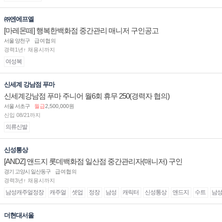
㈜엔에프엘
[마레몬떼] 행복한백화점 중간관리 매니저 구인공고
서울 양천구
급여협의
경력1년↑ 채용시까지
여성복
신세계 강남점 푸마
신세계강남점 푸마 주니어 월6회 휴무 250(경력자 협의)
서울 서초구
월급
2,500,000원
신입 08/21까지
의류신발
신성통상
[ANDZ] 앤드지 롯데백화점 일산점 중간관리자(매니저) 구인
경기 고양시 일산동구
급여협의
경력3년↑ 채용시까지
남성캐주얼정장
캐주얼
셋업
정장
남성
캐릭터
신성통상
앤드지
수트
남
더현대서울