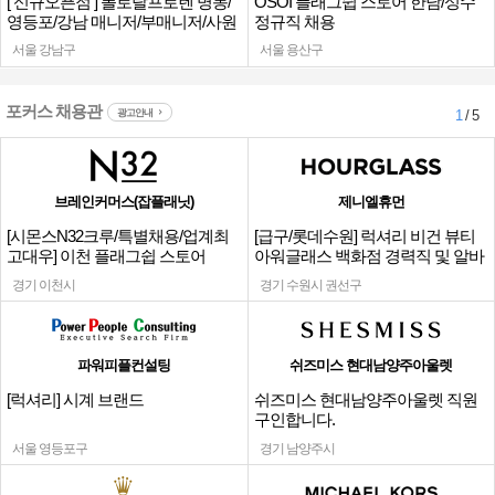
[ 신규오픈점 ] 폴로랄프로렌 명동/
OSOI 플래그쉽 스토어 한남/성수
영등포/강남 매니저/부매니저/사원
정규직 채용
서울 강남구
서울 용산구
포커스 채용관
광고안내
1
/ 5
브레인커머스(잡플래닛)
제니엘휴먼
[시몬스N32크루/특별채용/업계최
[급구/롯데수원] 럭셔리 비건 뷰티
고대우] 이천 플래그쉽 스토어
아워글래스 백화점 경력직 및 알바
채용
경기 이천시
경기 수원시 권선구
파워피플컨설팅
쉬즈미스 현대남양주아울렛
[럭셔리] 시계 브랜드
쉬즈미스 현대남양주아울렛 직원
구인합니다.
서울 영등포구
경기 남양주시