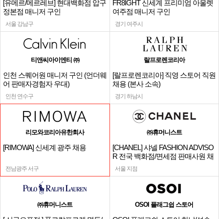
[유메르/메르레브] 현대백화점 압구
FR8IGHT 신세계 프리미엄 아울렛
정본점 매니저 구인
여주점 매니저 구인
서울 강남구
경기 여주시
티앤씨아이엔티 ㈜
랄프로렌코리아
인천 스퀘어원 매니저 구인 (언더웨
[랄프로렌코리아] 직영 스토어 직원
어 판매자경험자 우대)
채용 (본사 소속)
인천 연수구
경기 하남시
리모와코리아유한회사
㈜휴머니스트
[RIMOWA] 신세계 광주 채용
[CHANEL] 샤넬 FASHION ADVISO
R 전국 백화점/면세점 판매사원 채
용
전남광주 서구
서울 지점
㈜휴머니스트
OSOI 플래그쉽 스토어