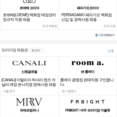
로에베 코리아
페라가모코리아
로에베(LOEWE) 백화점 매장관리
FERRAGAMO 페라가모 백화점
정규직 직원 채용
신입 및 경력사원 채용
전국 백화점
전국 지점
총
32
건 전체보기
프리미엄 채용관
광고안내
1
/ 2
신원글로벌
㈜ 룸에이
[CANALI] 이탈리아 럭셔리 맨즈 까
룸에이 광명점 판매직원 구인합니
날리 매장 본사직영 판매사원 채용
다.
서울 중구
경기 광명시
유메르컴퍼니
FR8IGHT / 여주 프리미엄 아울렛