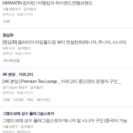
KIMMATIN 킴마틴 / 마뗑킴의 하이엔드컨템브랜드
서울 영등포구
급여협의
경력1년↑ 채용시까지
의류
청담30
[청담30] 갤러리아 타임월드점 뷰티 컨설턴트(매니저, 주니어, 시니어)
채용
대전 서구
급여협의
경력년↑ 채용시까지
뷰티화장품
AK 분당 _ 아르고티
[ AK 분당 ] Premium Tea Lounge _ 아르고티 중간관리 운영자 구인 _
경기 성남시 분당구
급여협의
경력3년↑ 채용시까지
카페
티카페
커피
베이커리
그랭드보떼 성수 플래그쉽스토어
그랭드보떼 성수 플래그쉽스토어 매니저 및 시니어 구인 (중국어 가능
자)
서울 성동구
급여협의
경력3년↑ 08/20까지