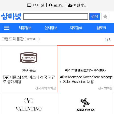
PC버전
로그인
회원가입
채용정보
인재정보
지도검색
샵토크
그랜드 채용관
광고안내
1
/ 3
(주)시몬스
에이피엠엠씨코리아 주식회사
[(주)시몬스] 슬립마스터 전국 대규
APM Moncaco Korea Store Manage
모 공개채용
r . Sales Associate 채용
전국 지역 백화점
전국 백화점