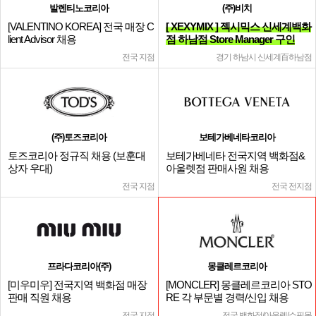
발렌티노코리아
(주)비치
[VALENTINO KOREA] 전국 매장 C
[ XEXYMIX ] 젝시믹스 신세계백화
lient Advisor 채용
점 하남점 Store Manager 구인
전국 지점
경기 하남시 신세계百하남점
(주)토즈코리아
보테가베네타코리아
토즈코리아 정규직 채용 (보훈대
보테가베네타 전국지역 백화점&
상자 우대)
아울렛점 판매사원 채용
전국 지점
전국 전지점
프라다코리아(주)
몽클레르코리아
[미우미우] 전국지역 백화점 매장
[MONCLER] 몽클레르코리아 STO
판매 직원 채용
RE 각 부문별 경력/신입 채용
전국 지점
전국 백화점/아울렛/쇼핑몰