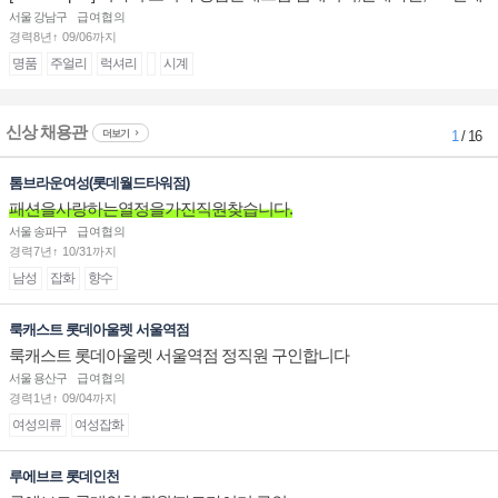
계대전 판매사원 채용
서울 강남구
급여협의
경력8년↑ 09/06까지
명품
주얼리
럭셔리
시계
신상 채용관
더보기
1
/ 16
톰브라운여성(롯데월드타워점)
패션을사랑하는열정을가진직원찾습니다.
서울 송파구
급여협의
경력7년↑ 10/31까지
남성
잡화
향수
룩캐스트 롯데아울렛 서울역점
룩캐스트 롯데아울렛 서울역점 정직원 구인합니다
서울 용산구
급여협의
경력1년↑ 09/04까지
여성의류
여성잡화
루에브르 롯데인천