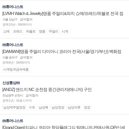
㈜휴머니스트
[LVMH Watch & Jewelry]명품 주얼리&와치 쇼메/프레드/위블로 전국 점
장/부점장/판매사원 채용
서울 강남구
급여협의
경력10년↑ 09/06까지
쇼메
프레드
위블로
명품
주얼리
시계
㈜휴머니스트
[DAMIANI]명품 주얼리 다미아니 코리아 전국(서울/경기/부산) 백화점
부점장/판매사원 채용
서울 송파구
급여협의
경력8년↑ 09/06까지
시계및귀금속제품
신성통상㈜
[ANDZ] 앤드지 NC 순천점 중간관리자(매니저) 구인
전남광주 순천시
급여협의
경력1년↑ 채용시까지
남성캐주얼정장
수트
남성복
남성정장
남성의류
정장
㈜휴머니스트
[Grand Open] 티파니 코리아 청담플래그십 팀매니저,판매사원,OP/신세