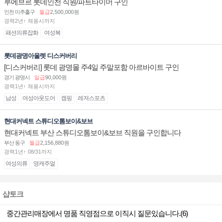
루에브르 롯데인천 직원/파트타이머 구인
인천 미추홀구
월급
2,500,000원
경력2년↑ 채용시까지
패션의류잡화
여성복
롯데광명아울렛 디스커버리
[디스커버리] 롯데 광명몰 주4일 주말포함 아르바이트 구인
경기 광명시
일급
90,000원
경력1년↑ 채용시까지
남성
여성아웃도어
캠핑
레져스포츠
현대커넥트 스튜디오톰보이&보브
현대커넥트 부산 스튜디오톰보이&보브 직원을 구인합니다
부산 동구
월급
2,156,880원
경력1년↑ 08/31까지
여성의류
영캐주얼
샵토크
중간관리매장에서 명품 직영점으로 이직시 질문있습니다.(6)