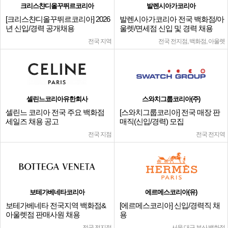
크리스챤디올꾸뛰르코리아
발렌시아가코리아
[크리스챤디올꾸뛰르코리아] 2026
발렌시아가코리아 전국 백화점/아
년 신입/경력 공개채용
울렛/면세점 신입 및 경력 채용
전국 지역
전국 전지점, 백화점, 아울렛
셀린느코리아유한회사
스와치그룹코리아(주)
셀린느 코리아 전국 주요 백화점
[스와치그룹코리아] 전국 매장 판
세일즈 채용 공고
매직(신입/경력) 모집
전국 지점
전국 전지역
보테가베네타코리아
에르메스코리아(유)
보테가베네타 전국지역 백화점&
[에르메스코리아] 신입/경력직 채
아울렛점 판매사원 채용
용
전국 전지점
서울,대구,부산 백화점