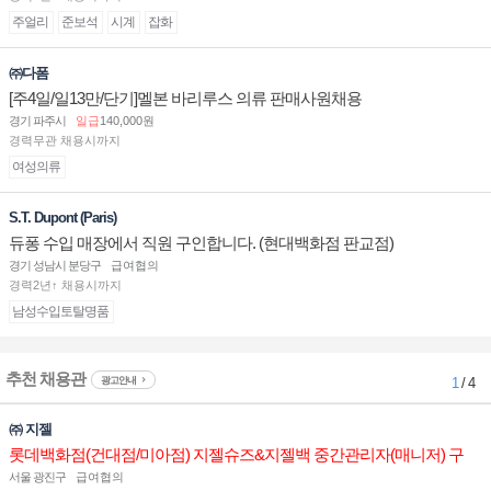
주얼리
준보석
시계
잡화
㈜다폼
[주4일/일13만/단기]멜본 바리루스 의류 판매사원채용
경기 파주시
일급
140,000원
경력무관 채용시까지
여성의류
S.T. Dupont (Paris)
듀퐁 수입 매장에서 직원 구인합니다. (현대백화점 판교점)
경기 성남시 분당구
급여협의
경력2년↑ 채용시까지
남성수입토탈명품
추천 채용관
광고안내
1
/ 4
㈜ 지젤
롯데백화점(건대점/미아점) 지젤슈즈&지젤백 중간관리자(매니저) 구
인합니다
서울 광진구
급여협의