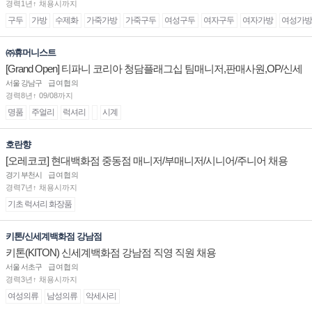
경력1년↑ 채용시까지
구두
가방
수제화
가죽가방
가죽구두
여성구두
여자구두
여자가방
여성가방
㈜휴머니스트
[Grand Open] 티파니 코리아 청담플래그십 팀매니저,판매사원,OP/신세
계대전 판매사원 채용
서울 강남구
급여협의
경력8년↑ 09/08까지
명품
주얼리
럭셔리
시계
호란향
[오레코코] 현대백화점 중동점 매니저/부매니저/시니어/주니어 채용
경기 부천시
급여협의
경력7년↑ 채용시까지
기초 럭셔리 화장품
키톤/신세계백화점 강남점
키톤(KITON) 신세계백화점 강남점 직영 직원 채용
서울 서초구
급여협의
경력3년↑ 채용시까지
여성의류
남성의류
악세사리