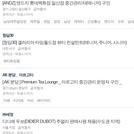
[ANDZ] 앤드지 롯데백화점 일산점 중간관리자(매니저) 구인
경기 고양시 일산동구
급여협의
경력3년↑ 채용시까지
남성캐주얼정장
캐주얼
셋업
정장
남성
캐릭터
신성통상
앤드지
수트
남
청담30
[청담30] 갤러리아 타임월드점 뷰티 컨설턴트(매니저, 주니어, 시니어)
채용
대전 서구
급여협의
경력년↑ 채용시까지
뷰티화장품
AK 분당 _ 아르고티
[ AK 분당 ] Premium Tea Lounge _ 아르고티 중간관리 운영자 구인 _
경기 성남시 분당구
급여협의
경력3년↑ 채용시까지
카페
티카페
커피
베이커리
㈜세정
디디에 두보(DIDIER DUBOT) 주얼리 판매사원 채용(수도권 지역)
서울 지점
급여협의
경력5년↑ 채용시까지