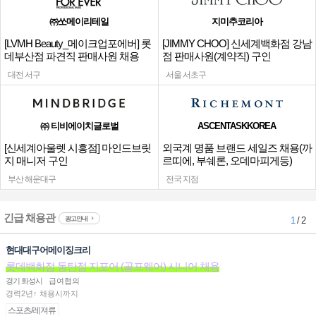
㈜쏘메이리테일
지미추코리아
[LVMH Beauty_메이크업포에버] 롯
[JIMMY CHOO] 신세계백화점 강남
데부산점 파견직 판매사원 채용
점 판매사원(계약직) 구인
대전 서구
서울 서초구
㈜ 티비에이치글로벌
ASCENTASKKOREA
[신세계아울렛 시흥점] 마인드브릿
외국계 명품 브랜드 세일즈 채용(까
지 매니저 구인
르띠에, 부쉐론, 오데마피게등)
부산 해운대구
전국 지점
긴급 채용관
광고안내
1
/ 2
현대대구어메이징크리
롯데백화점 동탄점 지포어 (골프웨어) 시니어 채용
경기 화성시
급여협의
경력2년↑ 채용시까지
스포츠/레져류