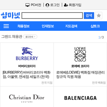
PC버전
로그인
회원가입
채용정보
인재정보
지도검색
샵토크
그랜드 채용관
광고안내
1
/ 3
버버리코리아
로에베 코리아
[BURBERRY] 버버리코리아 백화
로에베(LOEWE) 백화점 매장관리
점, 아울렛, 면세점 세일즈 (전국)
정규직 직원 채용
전국 지점
전국 백화점