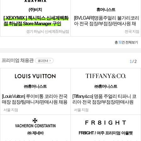
(주)비치
휴머니스트
[ XEXYMIX ] 젝시믹스 신세계백화
[BVLGARI]명품주얼리 불가리코리
점 하남점 Store Manager 구인
아 전국 점장/부점장/판매사원 채
용
경기 하남시 신세계百하남점
전국 지점
총
32
건 전체보기
프리미엄 채용관
광고안내
1
/ 2
㈜휴머니스트
㈜휴머니스트
[LouisVuitton] 루이비통 코리아 전국
[Tiffany&co] 명품 주얼리 티파니 코
매장 점장/팀매니저/판매사원 채용
리아 전국 점장/부점장/판매사원
서울 지점
서울 지점
㈜ 제네바
FR8IGHT / 여주 프리미엄 아울렛