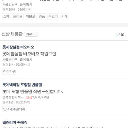
장/부점장/판매사원 채용
서울 강남구
급여협의
경력10년↑ 09/07까지
쇼메
프레드
위블로
명품
주얼리
시계
신상 채용관
더보기
1
/ 16
롯데잠실점 바오바오
롯데잠실점 바오바오 직원구인
서울 송파구
급여협의
경력1년↑ 09/08까지
여성가방
롯데백화점 포항점 빈폴맨
롯데 포항 빈폴맨 직원 구인합니다.
경북 포항시 북구
월급
2,400,000원
경력1년↑ 08/21까지
남녀캐주얼의류
갤러리아 꾸레쥬