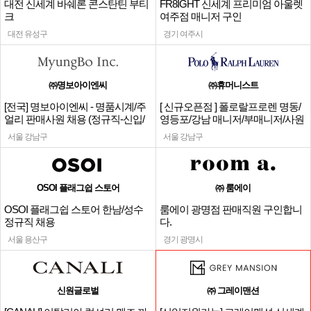
대전 신세계 바쉐론 콘스탄틴 부티
FR8IGHT 신세계 프리미엄 아울렛
크
여주점 매니저 구인
대전 유성구
경기 여주시
㈜명보아이엔씨
㈜휴머니스트
[전국] 명보아이엔씨 - 명품시계/주
[ 신규오픈점 ] 폴로랄프로렌 명동/
얼리 판매사원 채용 (정규직-신입/
영등포/강남 매니저/부매니저/사원
경력)
서울 강남구
서울 강남구
OSOI 플래그쉽 스토어
㈜ 룸에이
OSOI 플래그쉽 스토어 한남/성수
룸에이 광명점 판매직원 구인합니
정규직 채용
다.
서울 용산구
경기 광명시
신원글로벌
㈜ 그레이맨션