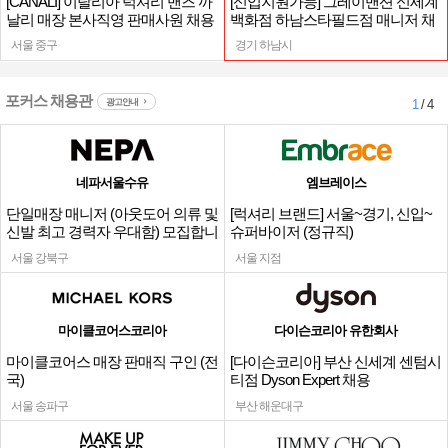
[CANALI] 이탈리아 럭셔리 맨즈 까
[신입지원가능] 그레이맨션 신세계
날리 매장 본사직영 판매사원 채용
백화점 하남스타필드점 매니저 채
용
서울 중구
경기 하남시
포커스 채용관
광고안내
1
/ 4
네파서울수유
엠브레이스
단일매장 매니저 (아웃도어 의류 및
[럭셔리 브랜드] 서울~경기, 신입~
신발 최고 경력자 우대함) 모집합니
슈퍼바이저 (정규직)
다.
서울 강북구
서울 지점
마이클코어스코리아
다이슨코리아 유한회사
마이클코어스 매장 판매직 구인 (전
[다이슨코리아] 부산 신세계 센텀시
국)
티점 Dyson Expert 채용
서울 송파구
부산 해운대구