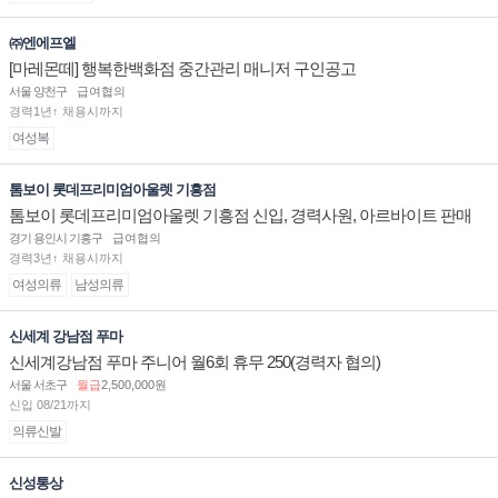
㈜엔에프엘
[마레몬떼] 행복한백화점 중간관리 매니저 구인공고
서울 양천구
급여협의
경력1년↑ 채용시까지
여성복
톰보이 롯데프리미엄아울렛 기흥점
톰보이 롯데프리미엄아울렛 기흥점 신입, 경력사원, 아르바이트 판매
직 구인합니다.
경기 용인시 기흥구
급여협의
경력3년↑ 채용시까지
여성의류
남성의류
신세계 강남점 푸마
신세계강남점 푸마 주니어 월6회 휴무 250(경력자 협의)
서울 서초구
월급
2,500,000원
신입 08/21까지
의류신발
신성통상