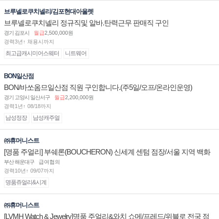
브루넬로쿠치넬리/김포현대아울렛
브루넬로쿠치넬리 정규직및 알바.탄력근무 판매직 구인
경기 김포시
월급
2,500,000원
경력3년↑ 채용시까지
최고급캐시미어스웨터
니트웨어
BON일산점
BON/바쏘옴므일산점 직원 구인합니다.(주5일/오프/온라인운영)
경기 고양시 일산서구
월급
2,200,000원
경력1년↑ 08/18까지
남성정장
남성캐주얼
㈜휴머니스트
[명품 주얼리] 부쉐론(BOUCHERON) 신세계 센텀 점장/서울 지역 백화
점 판매사원 채용
부산 해운대구
급여협의
경력10년↑ 09/07까지
명품쥬얼리&시계
㈜휴머니스트
[LVMH Watch & Jewelry]명품 주얼리&와치 쇼메/프레드/위블로 전국 점