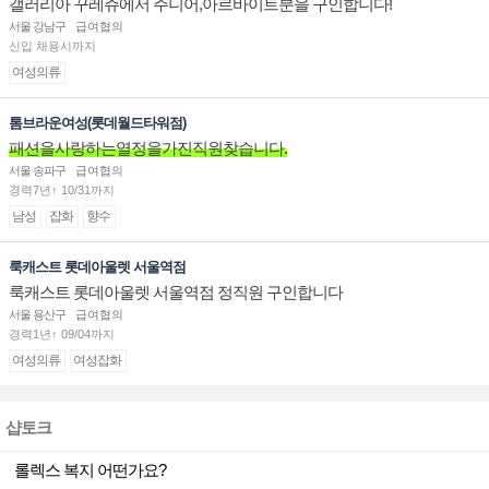
갤러리아 꾸레쥬에서 주니어,아르바이트분을 구인합니다!
서울 강남구
급여협의
신입 채용시까지
여성의류
톰브라운여성(롯데월드타워점)
패션을사랑하는열정을가진직원찾습니다.
서울 송파구
급여협의
경력7년↑ 10/31까지
남성
잡화
향수
룩캐스트 롯데아울렛 서울역점
룩캐스트 롯데아울렛 서울역점 정직원 구인합니다
서울 용산구
급여협의
경력1년↑ 09/04까지
여성의류
여성잡화
샵토크
롤렉스 복지 어떤가요?