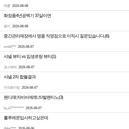
메롱
2026-08-08
화장품4년공백기 37살이면
융이
2026-08-08
중간관리매장에서 명품 직영점으로 이직시 질문있습니다.(6)
eovkfd***
2026-08-07
샤넬 뷰티 vs 입생로랑 뷰티(1)
코스메틱
2026-08-07
샤넬 2차 합불결과
이직화이팅
2026-08-07
펜디/로저비비에/토즈/발렌티노(3)
ka_n27********
2026-08-07
룰루레몬입사하고싶은데
dbtlag****
2026-08-06